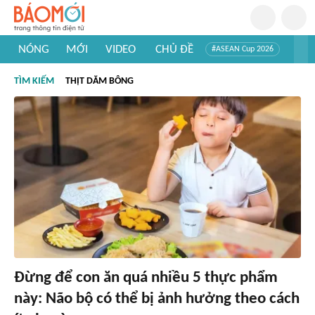
NÓNG
MỚI
VIDEO
CHỦ ĐỀ
#ASEAN Cup 2026
#Trí tuệ nhân tạo
#Mỹ - Iran
#Khám phá Việt Nam
TÌM KIẾM
THỊT DĂM BÔNG
#Khám phá thế giới
Đừng để con ăn quá nhiều 5 thực phẩm
này: Não bộ có thể bị ảnh hưởng theo cách