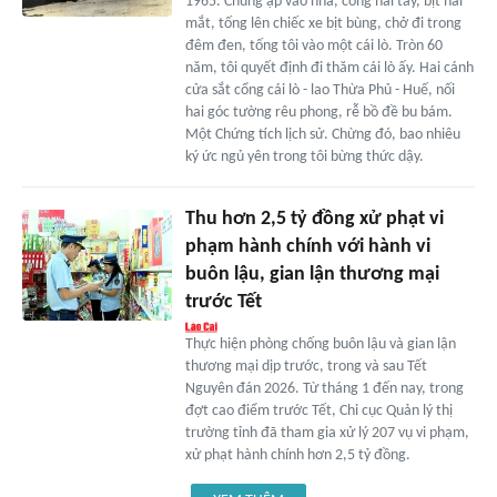
1965. Chúng ập vào nhà, còng hai tay, bịt hai
mắt, tống lên chiếc xe bịt bùng, chở đi trong
đêm đen, tống tôi vào một cái lò. Tròn 60
năm, tôi quyết định đi thăm cái lò ấy. Hai cánh
cửa sắt cổng cái lò - lao Thừa Phủ - Huế, nối
hai góc tường rêu phong, rễ bồ đề bu bám.
Một Chứng tích lịch sử. Chừng đó, bao nhiêu
ký ức ngủ yên trong tôi bừng thức dậy.
Thu hơn 2,5 tỷ đồng xử phạt vi
phạm hành chính với hành vi
buôn lậu, gian lận thương mại
trước Tết
Thực hiện phòng chống buôn lậu và gian lận
thương mại dịp trước, trong và sau Tết
Nguyên đán 2026. Từ tháng 1 đến nay, trong
đợt cao điểm trước Tết, Chi cục Quản lý thị
trường tỉnh đã tham gia xử lý 207 vụ vi phạm,
xử phạt hành chính hơn 2,5 tỷ đồng.