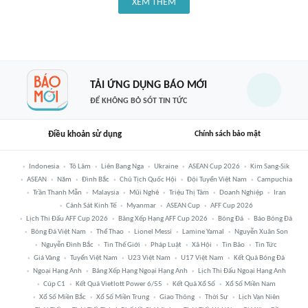
XEM THÊM
TẢI ỨNG DỤNG BÁO MỚI
ĐỂ KHÔNG BỎ SÓT TIN TỨC
Điều khoản sử dụng
Chính sách bảo mật
Indonesia
Tô Lâm
Liên Bang Nga
Ukraine
ASEAN Cup 2026
Kim Sang-Sik
ASEAN
Năm
Đình Bắc
Chủ Tịch Quốc Hội
Đội Tuyển Việt Nam
Campuchia
Trần Thanh Mẫn
Malaysia
Mũi Nghê
Triệu Thị Tâm
Doanh Nghiệp
Iran
Cảnh Sát Kinh Tế
Myanmar
ASEAN Cup
AFF Cup 2026
Lịch Thi Đấu AFF Cup 2026
Bảng Xếp Hạng AFF Cup 2026
Bóng Đá
Báo Bóng Đá
Bóng Đá Việt Nam
Thể Thao
Lionel Messi
Lamine Yamal
Nguyễn Xuân Son
Nguyễn Đình Bắc
Tin Thế Giới
Pháp Luật
Xã Hội
Tin Bão
Tin Tức
Giá Vàng
Tuyển Việt Nam
U23 Việt Nam
U17 Việt Nam
Kết Quả Bóng Đá
Ngoại Hạng Anh
Bảng Xếp Hạng Ngoại Hạng Anh
Lịch Thi Đấu Ngoại Hạng Anh
Cúp C1
Kết Quả Vietlott Power 6/55
Kết Quả Xổ Số
Xổ Số Miền Nam
Xổ Số Miền Bắc
Xổ Số Miền Trung
Giao Thông
Thời Sự
Lịch Vạn Niên