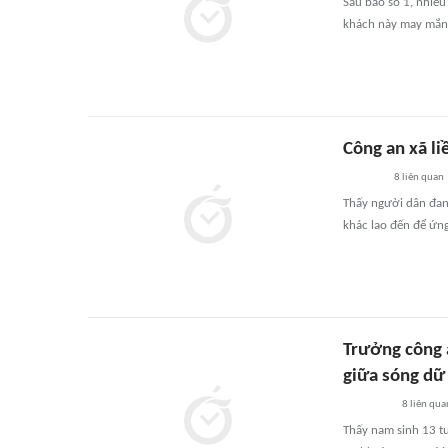
Sau bão số 1, nhiề
khách này may mắn 
Công an xã l
8
liên quan
Thấy người dân đan
khác lao đến để ứn
Trưởng công 
giữa sóng dữ
8
liên qua
Thấy nam sinh 13 tu