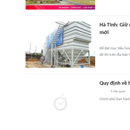
Hà Tĩnh: Giữ 
mới
Để đạt mục tiêu ho
đô thị trên địa bàn
Quy định về 
5
liên quan
Chính phủ ban hành