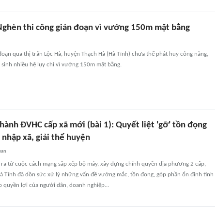
Nghèn thi công gián đoạn vì vướng 150m mặt bằng
oạn qua thị trấn Lộc Hà, huyện Thạch Hà (Hà Tĩnh) chưa thể phát huy công năng,
 sinh nhiều hệ lụy chỉ vì vướng 150m mặt bằng.
hành ĐVHC cấp xã mới (bài 1): Quyết liệt 'gỡ' tồn đọng
 nhập xã, giải thể huyện
uan
 ra từ cuộc cách mạng sắp xếp bộ máy, xây dựng chính quyền địa phương 2 cấp,
à Tĩnh đã dồn sức xử lý những vấn đề vướng mắc, tồn đọng, góp phần ổn định tình
 quyền lợi của người dân, doanh nghiệp...