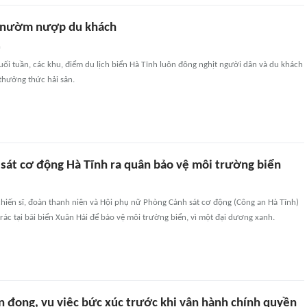
h nườm nượp du khách
n
uối tuần, các khu, điểm du lịch biển Hà Tĩnh luôn đông nghịt người dân và du khách
, thưởng thức hải sản.
 sát cơ động Hà Tĩnh ra quân bảo vệ môi trường biển
hiến sĩ, đoàn thanh niên và Hội phụ nữ Phòng Cảnh sát cơ động (Công an Hà Tĩnh)
rác tại bãi biển Xuân Hải để bảo vệ môi trường biển, vì một đại dương xanh.
n đọng, vụ việc bức xúc trước khi vận hành chính quyền