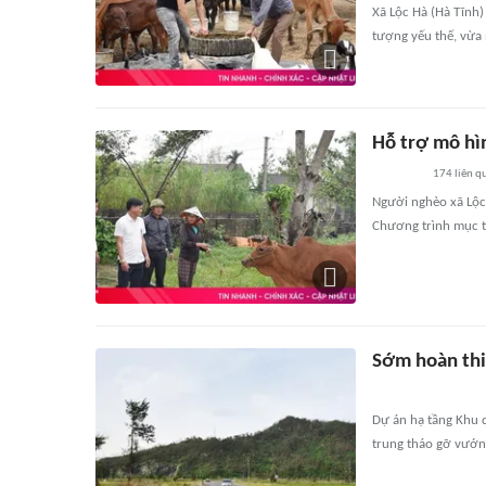
Xã Lộc Hà (Hà Tĩnh)
tượng yếu thế, vừa 
Hỗ trợ mô hì
174
liên q
Người nghèo xã Lộc 
Chương trình mục t
Sớm hoàn thiệ
Dự án hạ tầng Khu d
trung tháo gỡ vướng