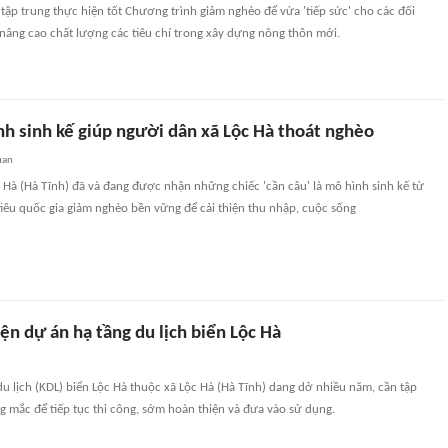
 tập trung thực hiện tốt Chương trình giảm nghèo để vừa 'tiếp sức' cho các đối
nâng cao chất lượng các tiêu chí trong xây dựng nông thôn mới.
nh sinh kế giúp người dân xã Lộc Hà thoát nghèo
uan
Hà (Hà Tĩnh) đã và đang được nhận những chiếc 'cần câu' là mô hình sinh kế từ
iêu quốc gia giảm nghèo bền vững để cải thiện thu nhập, cuộc sống
n dự án hạ tầng du lịch biển Lộc Hà
u lịch (KDL) biển Lộc Hà thuộc xã Lộc Hà (Hà Tĩnh) dang dở nhiều năm, cần tập
 mắc để tiếp tục thi công, sớm hoàn thiện và đưa vào sử dụng.