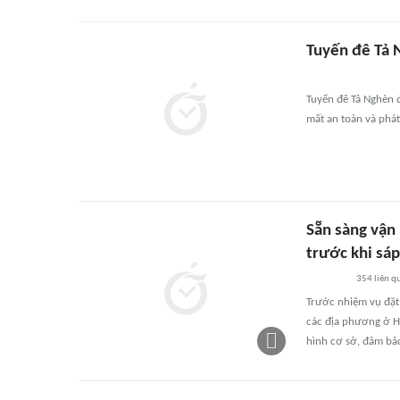
Tuyến đê Tả 
Tuyến đê Tả Nghèn đ
mất an toàn và phát
Sẵn sàng vận 
trước khi sáp
354
liên q
Trước nhiệm vụ đặt
các địa phương ở H
hình cơ sở, đảm bảo