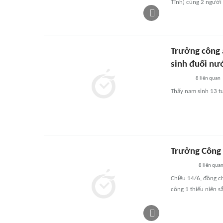
Tĩnh) cùng 2 người
Trưởng công 
sinh đuối nư
8
liên quan
Thấy nam sinh 13 tu
Trưởng Công 
8
liên qua
Chiều 14/6, đồng ch
công 1 thiếu niên s