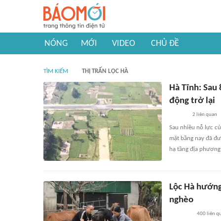
NÓNG
MỚI
VIDEO
CHỦ ĐỀ
TÌM KIẾM
THỊ TRẤN LỘC HÀ
Hà Tĩnh: Sau 
động trở lại
2
liên quan
Sau nhiều nỗ lực củ
mặt bằng nay đã đượ
hạ tầng địa phương
Lộc Hà hướng 
nghèo
400
liên q