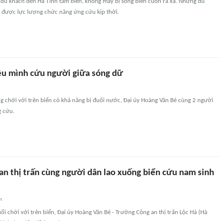
u du khách đến Hà Tĩnh tắm biển, không may bị sóng biển cuốn ra xa. Những du
được lực lượng chức năng ứng cứu kịp thời.
iều mình cứu người giữa sóng dữ
g chới với trên biển có khả năng bị đuối nước, Đại úy Hoàng Văn Bé cùng 2 người
g cứu.
an thị trấn cùng người dân lao xuống biển cứu nam sinh
n
ổi chới với trên biển, Đại úy Hoàng Văn Bé - Trưởng Công an thị trấn Lộc Hà (Hà