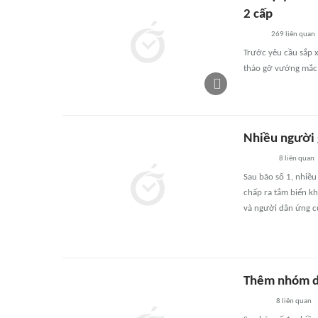
2 cấp
269
liên quan
Trước yêu cầu sắp x
tháo gỡ vướng mắc,
Nhiều người g
8
liên quan
Sau bão số 1, nhiều
chấp ra tắm biển k
và người dân ứng c
Thêm nhóm du
8
liên quan