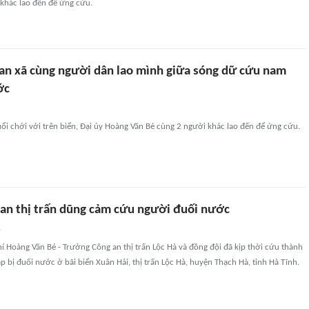
 khác lao đến để ứng cứu.
an xã cùng người dân lao mình giữa sóng dữ cứu nam
ớc
ổi chới với trên biển, Đại úy Hoàng Văn Bé cùng 2 người khác lao đến để ứng cứu.
an thị trấn dũng cảm cứu người đuối nước
n
í Hoàng Văn Bé - Trưởng Công an thị trấn Lộc Hà và đồng đội đã kịp thời cứu thành
ắp bị đuối nước ở bãi biển Xuân Hải, thị trấn Lộc Hà, huyện Thạch Hà, tỉnh Hà Tĩnh.