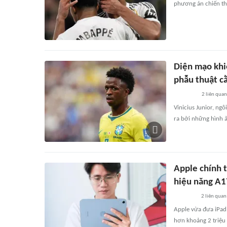
phương án chiến th
Diện mạo khiế
phẫu thuật c
2
liên quan
Vinicius Junior, ng
ra bởi những hình ả
Apple chính t
hiệu năng A1
2
liên quan
Apple vừa đưa iPad 
hơn khoảng 2 triệu