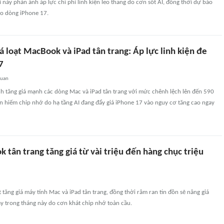
 này phản ánh áp lực chi phí linh kiện leo thang do cơn sốt AI, đồng thời dự báo
ho dòng iPhone 17.
á loạt MacBook và iPad tân trang: Áp lực linh kiện đe
7
quan
nh tăng giá mạnh các dòng Mac và iPad tân trang với mức chênh lệch lên đến 590
n hiếm chip nhớ do hạ tầng AI đang đẩy giá iPhone 17 vào nguy cơ tăng cao ngay
 tân trang tăng giá từ vài triệu đến hàng chục triệu
 tăng giá máy tính Mac và iPad tân trang, đồng thời râm ran tin đồn sẽ nâng giá
y trong tháng này do cơn khát chip nhớ toàn cầu.