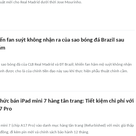
uật mới cho Real Madrid dưới thời Jose Mourinho.
n fan suýt không nhận ra của sao bóng đá Brazil sau
ằm
ôi sao bóng đá của CLB Real Madrid và ĐT Brazil, khiến fan hâm mộ suýt không nhận
nh được cho là của chính tiền đạo này sau khi thực hiện phẫu thuật chỉnh cằm.
hức bán iPad mini 7 hàng tân trang: Tiết kiệm chi phí với
7 Pro
mini 7 (chip A17 Pro) vào danh mục hàng tân trang (Refurbished) với mức giá thấp
 đồng, đi kèm pin mới và chính sách bảo hành 12 tháng.