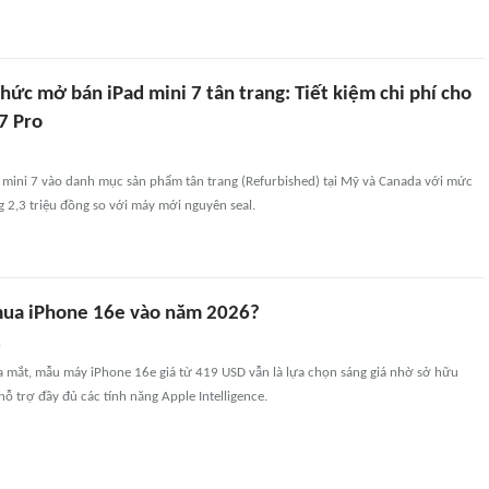
hức mở bán iPad mini 7 tân trang: Tiết kiệm chi phí cho
7 Pro
 mini 7 vào danh mục sản phẩm tân trang (Refurbished) tại Mỹ và Canada với mức
 2,3 triệu đồng so với máy mới nguyên seal.
mua iPhone 16e vào năm 2026?
n
a mắt, mẫu máy iPhone 16e giá từ 419 USD vẫn là lựa chọn sáng giá nhờ sở hữu
 trợ đầy đủ các tính năng Apple Intelligence.