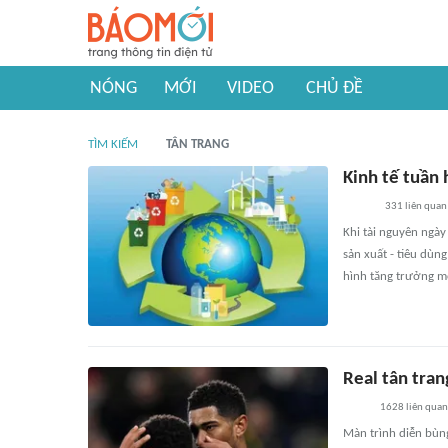
NÓNG
MỚI
VIDEO
CHỦ ĐỀ
TÌM KIẾM
TÂN TRANG
Kinh tế tuần 
331
liên quan
Khi tài nguyên ngày 
sản xuất - tiêu dùng
hình tăng trưởng m
Real tân tran
1628
liên quan
Màn trình diễn bùn