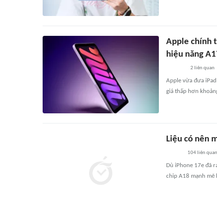
Apple chính t
hiệu năng A1
2
liên quan
Apple vừa đưa iPad
giá thấp hơn khoảng
Liệu có nên 
104
liên qua
Dù iPhone 17e đã r
chip A18 mạnh mẽ hỗ