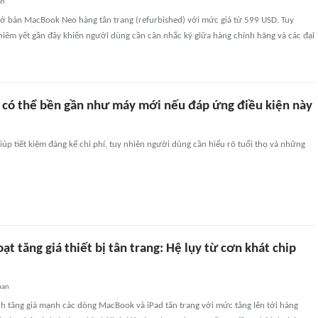
an
ở bán MacBook Neo hàng tân trang (refurbished) với mức giá từ 599 USD. Tuy
 niêm yết gần đây khiến người dùng cần cân nhắc kỹ giữa hàng chính hãng và các đại
ũ có thể bền gần như máy mới nếu đáp ứng điều kiện này
iúp tiết kiệm đáng kể chi phí, tuy nhiên người dùng cần hiểu rõ tuổi thọ và những
ạt tăng giá thiết bị tân trang: Hệ lụy từ cơn khát chip
uan
h tăng giá mạnh các dòng MacBook và iPad tân trang với mức tăng lên tới hàng