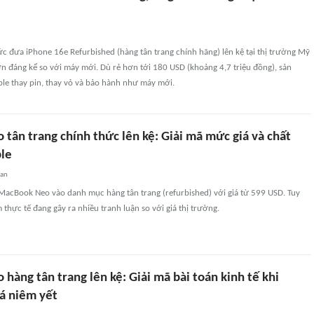
c đưa iPhone 16e Refurbished (hàng tân trang chính hãng) lên kệ tại thị trường Mỹ
n đáng kể so với máy mới. Dù rẻ hơn tới 180 USD (khoảng 4,7 triệu đồng), sản
e thay pin, thay vỏ và bảo hành như máy mới.
tân trang chính thức lên kệ: Giải mã mức giá và chất
le
uan
MacBook Neo vào danh mục hàng tân trang (refurbished) với giá từ 599 USD. Tuy
 thực tế đang gây ra nhiều tranh luận so với giá thị trường.
àng tân trang lên kệ: Giải mã bài toán kinh tế khi
iá niêm yết