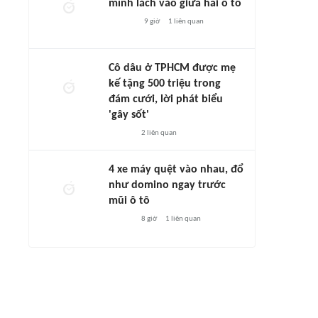
mình lách vào giữa hai ô tô
9 giờ
1
liên quan
Cô dâu ở TPHCM được mẹ
kế tặng 500 triệu trong
đám cưới, lời phát biểu
'gây sốt'
2
liên quan
4 xe máy quệt vào nhau, đổ
như domino ngay trước
mũi ô tô
8 giờ
1
liên quan