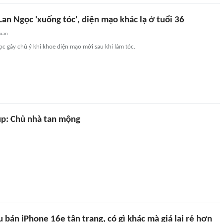
an Ngọc 'xuống tóc', diện mạo khác lạ ở tuổi 36
quan
c gây chú ý khi khoe diện mạo mới sau khi làm tóc.
p: Chủ nhà tan mộng
 bán iPhone 16e tân trang, có gì khác mà giá lại rẻ hơn