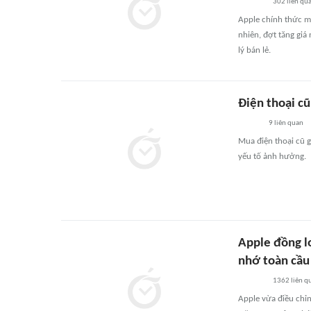
302
liên qu
Apple chính thức m
nhiên, đợt tăng giá
lý bán lẻ.
Điện thoại c
9
liên quan
Mua điện thoại cũ g
yếu tố ảnh hưởng.
Apple đồng lo
nhớ toàn cầu
1362
liên q
Apple vừa điều chỉn