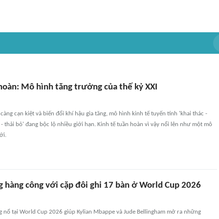
hoàn: Mô hình tăng trưởng của thế kỷ XXI
càng cạn kiệt và biến đổi khí hậu gia tăng, mô hình kinh tế tuyến tính 'khai thác -
 - thải bỏ' đang bộc lộ nhiều giới hạn. Kinh tế tuần hoàn vì vậy nổi lên như một mô
ới.
g hàng công với cặp đôi ghi 17 bàn ở World Cup 2026
g nổ tại World Cup 2026 giúp Kylian Mbappe và Jude Bellingham mở ra những