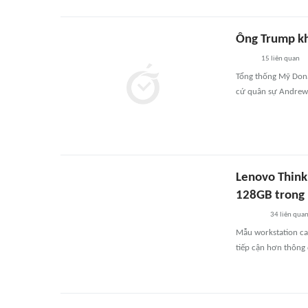
Ông Trump kh
15
liên quan
Tổng thống Mỹ Dona
cứ quân sự Andrews
Lenovo Think
128GB trong 
34
liên qua
Mẫu workstation cao
tiếp cận hơn thông 