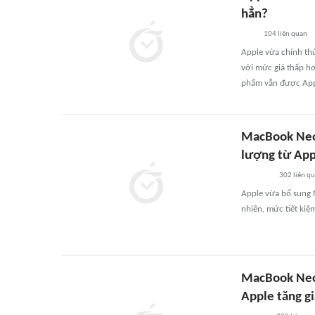
hẳn?
104
liên quan
Apple vừa chính thứ
với mức giá thấp hơ
phẩm vẫn được Appl
MacBook Neo 
lượng từ App
302
liên q
Apple vừa bổ sung 
nhiên, mức tiết kiệm
MacBook Neo h
Apple tăng g