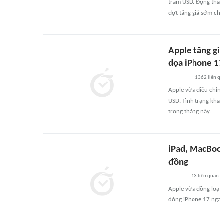
trăm USD. Động thái
đợt tăng giá sớm c
Apple tăng gi
dọa iPhone 1
1362
liên 
Apple vừa điều chỉ
USD. Tình trạng kha
trong tháng này.
iPad, MacBook
đồng
13
liên quan
Apple vừa đồng loạt
dòng iPhone 17 nga