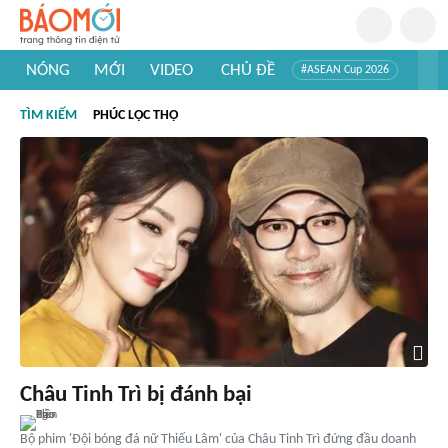
NÓNG
MỚI
VIDEO
CHỦ ĐỀ
#ASEAN Cup 2026
#Trí tuệ nhân tạo
#Mỹ - Iran
#Khám phá Việt Nam
TÌM KIẾM
PHÚC LỘC THỌ
#Khám phá thế giới
Châu Tinh Trì bị đánh bại
Bộ phim 'Đội bóng đá nữ Thiếu Lâm' của Châu Tinh Trì đứng đầu doanh