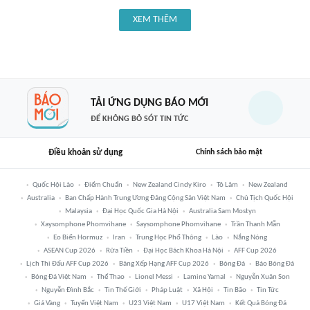
XEM THÊM
TẢI ỨNG DỤNG BÁO MỚI
ĐỂ KHÔNG BỎ SÓT TIN TỨC
Điều khoản sử dụng
Chính sách bảo mật
Quốc Hội Lào
Điểm Chuẩn
New Zealand Cindy Kiro
Tô Lâm
New Zealand
Australia
Ban Chấp Hành Trung Ương Đảng Cộng Sản Việt Nam
Chủ Tịch Quốc Hội
Malaysia
Đại Học Quốc Gia Hà Nội
Australia Sam Mostyn
Xaysomphone Phomvihane
Saysomphone Phomvihane
Trần Thanh Mẫn
Eo Biển Hormuz
Iran
Trung Học Phổ Thông
Lào
Nắng Nóng
ASEAN Cup 2026
Rửa Tiền
Đại Học Bách Khoa Hà Nội
AFF Cup 2026
Lịch Thi Đấu AFF Cup 2026
Bảng Xếp Hạng AFF Cup 2026
Bóng Đá
Báo Bóng Đá
Bóng Đá Việt Nam
Thể Thao
Lionel Messi
Lamine Yamal
Nguyễn Xuân Son
Nguyễn Đình Bắc
Tin Thế Giới
Pháp Luật
Xã Hội
Tin Bão
Tin Tức
Giá Vàng
Tuyển Việt Nam
U23 Việt Nam
U17 Việt Nam
Kết Quả Bóng Đá