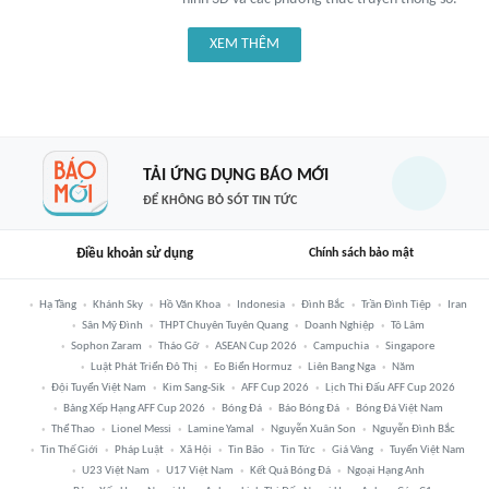
XEM THÊM
TẢI ỨNG DỤNG BÁO MỚI
ĐỂ KHÔNG BỎ SÓT TIN TỨC
Điều khoản sử dụng
Chính sách bảo mật
Hạ Tầng
Khánh Sky
Hồ Văn Khoa
Indonesia
Đình Bắc
Trần Đình Tiệp
Iran
Sân Mỹ Đình
THPT Chuyên Tuyên Quang
Doanh Nghiệp
Tô Lâm
Sophon Zaram
Tháo Gỡ
ASEAN Cup 2026
Campuchia
Singapore
Luật Phát Triển Đô Thị
Eo Biển Hormuz
Liên Bang Nga
Năm
Đội Tuyển Việt Nam
Kim Sang-Sik
AFF Cup 2026
Lịch Thi Đấu AFF Cup 2026
Bảng Xếp Hạng AFF Cup 2026
Bóng Đá
Báo Bóng Đá
Bóng Đá Việt Nam
Thể Thao
Lionel Messi
Lamine Yamal
Nguyễn Xuân Son
Nguyễn Đình Bắc
Tin Thế Giới
Pháp Luật
Xã Hội
Tin Bão
Tin Tức
Giá Vàng
Tuyển Việt Nam
U23 Việt Nam
U17 Việt Nam
Kết Quả Bóng Đá
Ngoại Hạng Anh