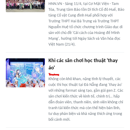
HNN.VN - Sáng 11/4, tại Cơ Mật Viện - Tam
Tòa, Trung tâm Bảo tồn Di tích Cố đô Huế, Bảo
tàng Cổ vật Cung đình Huế phối hợp với
Trường THPT Hai Bà Trưng và Trường THPT
Nguyễn Huệ tổ chức chương trình Giáo dục di
sản với chủ đề 'Cải cách của Hoàng đế Minh
Mạng', hướng tới Ngày Sách và Văn hóa đọc
Việt Nam (21/4).
Khi các sân chơi học thuật 'thay
áo'
Không còn khô khan, nặng tính lý thuyết, các
cuộc thi học thuật tại Đà Nẵng đang 'thay áo'
với những format sáng tạo, gần gũi gen Z. Các
sân chơi kiến thức về kinh tế, chính trị… hấp
dẫn đoàn viên, thanh niên, sinh viên không chỉ
tranh tài kiến thức mà còn thể hiện bản lĩnh,
tư duy phản biện và khả năng thích ứng trong
bối cảnh mới.