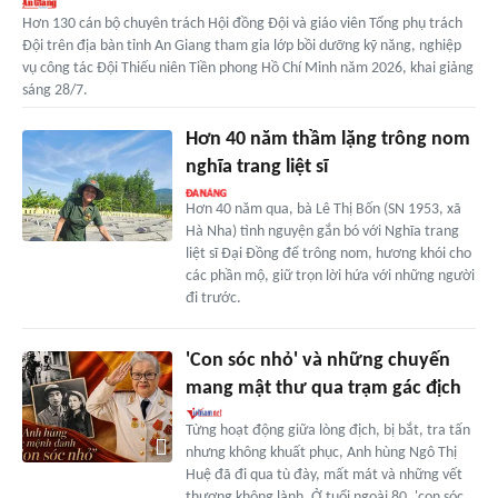
Hơn 130 cán bộ chuyên trách Hội đồng Đội và giáo viên Tổng phụ trách
Đội trên địa bàn tỉnh An Giang tham gia lớp bồi dưỡng kỹ năng, nghiệp
vụ công tác Đội Thiếu niên Tiền phong Hồ Chí Minh năm 2026, khai giảng
sáng 28/7.
Hơn 40 năm thầm lặng trông nom
nghĩa trang liệt sĩ
Hơn 40 năm qua, bà Lê Thị Bốn (SN 1953, xã
Hà Nha) tình nguyện gắn bó với Nghĩa trang
liệt sĩ Đại Đồng để trông nom, hương khói cho
các phần mộ, giữ trọn lời hứa với những người
đi trước.
'Con sóc nhỏ' và những chuyến
mang mật thư qua trạm gác địch
Từng hoạt động giữa lòng địch, bị bắt, tra tấn
nhưng không khuất phục, Anh hùng Ngô Thị
Huệ đã đi qua tù đày, mất mát và những vết
thương không lành. Ở tuổi ngoài 80, 'con sóc