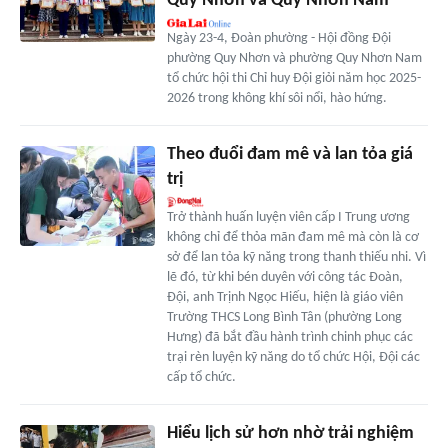
Quy Nhơn và Quy Nhơn Nam
Ngày 23-4, Đoàn phường - Hội đồng Đội
phường Quy Nhơn và phường Quy Nhơn Nam
tổ chức hội thi Chỉ huy Đội giỏi năm học 2025-
2026 trong không khí sôi nổi, hào hứng.
Theo đuổi đam mê và lan tỏa giá
trị
Trở thành huấn luyện viên cấp I Trung ương
không chỉ để thỏa mãn đam mê mà còn là cơ
sở để lan tỏa kỹ năng trong thanh thiếu nhi. Vì
lẽ đó, từ khi bén duyên với công tác Đoàn,
Đội, anh Trịnh Ngọc Hiếu, hiện là giáo viên
Trường THCS Long Bình Tân (phường Long
Hưng) đã bắt đầu hành trình chinh phục các
trại rèn luyện kỹ năng do tổ chức Hội, Đội các
cấp tổ chức.
Hiểu lịch sử hơn nhờ trải nghiệm