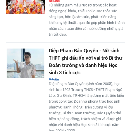
Từ những gam màu rực rỡ trong các hoạt
động ngoại khóa, thiếu nhi được thỏa sức
sáng tạo, bộc lộ cảm xúc, phát triển năng
khiếu nghệ thuật, qua đó góp phần hình thành
nhân cách toàn diện và nuôi dưỡng những giá
trị tốt đẹp.
Diệp Phạm Bảo Quyên - Nữ sinh
THPT ghi dấu ấn với vai trò Bí thư
Đoàn trường và danh hiệu Học
sinh 3 tích cực
Diệp Phạm Bảo Quyên (sinh năm 2008), học
sinh lớp 12C5 Trường THCS - THPT Phạm Ngũ
Lão, Gia Định, TP.HCM là gương mặt tiêu biểu
trong công tác Đoàn và phong trào học sinh
phường Hạnh Thông. Trên cương vị lớp
trưởng, Bí thư Đoàn trường, Bảo Quyên thể
hiện sự năng động, trách nhiệm và được ghi
nhận với danh hiệu Học sinh 3 tích cực năm
học 2024 - 2025.