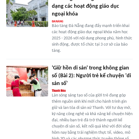
dạng các hoạt động giáo dục
ngoại khóa
Bảo tàng Đà Nẵng đang đẩy mạnh triển khai
các hoạt động giáo dục ngoại khóa năm học
2025 - 2026 với nội dung phong phú, hình thức
sinh động, được tổ chức tại 3 cơ sở của bảo
tàng.
'Giữ hồn di sản' trong không gian
số (Bài 2): Người trẻ kể chuyện 'di
sản số'
Làn sóng sáng tạo số của giới trẻ đang góp
thêm nguồn sinh khí mới cho hành trình gìn
giữ và lan tỏa di sản xứ Thanh. Với tư duy mở,
kỹ năng công nghệ và khả năng kể chuyện hiện
đại, nhiều bạn trẻ đã trở thành người kể
chuyện di sản số, kết nối quá khứ với đời sống
hôm nay bằng trải nghiệm thực tế, video, mô
hình 3D và các phương thức truyền thông số.