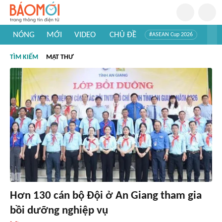
NÓNG
MỚI
VIDEO
CHỦ ĐỀ
#ASEAN Cup 2026
#Trí tuệ nhân tạo
#Mỹ - Iran
#Khám phá Việt Nam
TÌM KIẾM
MẬT THƯ
#Khám phá thế giới
Hơn 130 cán bộ Đội ở An Giang tham gia
bồi dưỡng nghiệp vụ