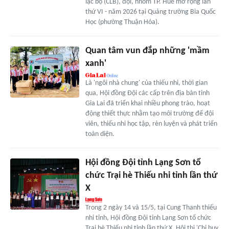
lạc bộ (CLB), đội, nhóm TP. Huế mở rộng lần
thứ VI - năm 2026 tại Quảng trường Bia Quốc
Học (phường Thuận Hóa).
Quan tâm vun đắp những 'mầm
xanh'
Là 'ngôi nhà chung' của thiếu nhi, thời gian
qua, Hội đồng Đội các cấp trên địa bàn tỉnh
Gia Lai đã triển khai nhiều phong trào, hoạt
động thiết thực nhằm tạo môi trường để đội
viên, thiếu nhi học tập, rèn luyện và phát triển
toàn diện.
Hội đồng Đội tỉnh Lạng Sơn tổ
chức Trại hè Thiếu nhi tỉnh lần thứ
X
Trong 2 ngày 14 và 15/5, tại Cung Thanh thiếu
nhi tỉnh, Hội đồng Đội tỉnh Lạng Sơn tổ chức
Trại hè Thiếu nhi tỉnh lần thứ X, Hội thi 'Chỉ huy