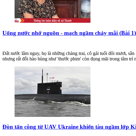
Uống nước nhớ nguồn - mạch ngầm chảy mãi (Bài 1): 
Đất nước lâm nguy, họ là những chàng trai, cô gái tuổi đôi mươi, sẵn
nhưng rất đỗi hào hùng như 'thước phim' còn đọng mãi trong tâm trí n
Đòn tấn công từ UAV Ukraine khiến tàu ngầm lớp Ki