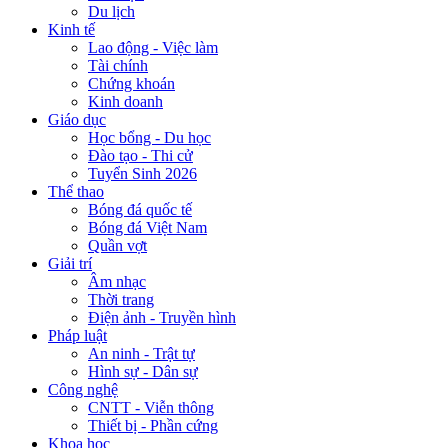
Du lịch
Kinh tế
Lao động - Việc làm
Tài chính
Chứng khoán
Kinh doanh
Giáo dục
Học bổng - Du học
Đào tạo - Thi cử
Tuyển Sinh 2026
Thể thao
Bóng đá quốc tế
Bóng đá Việt Nam
Quần vợt
Giải trí
Âm nhạc
Thời trang
Điện ảnh - Truyền hình
Pháp luật
An ninh - Trật tự
Hình sự - Dân sự
Công nghệ
CNTT - Viễn thông
Thiết bị - Phần cứng
Khoa học