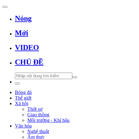
Nóng
Mới
VIDEO
CHỦ ĐỀ
Bóng đá
Thế giới
Xã hội
Thời sự
Giao thông
Môi trường - Khí hậu
Văn hóa
Nghệ thuật
Ẩm thực