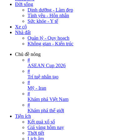
Đời sống
Dinh dưỡng - Làm đẹp
Tình yêu - Hôn nhân
Sức khỏe - Y tế
Xe cộ
Nhà đất
Quản lý - Quy hoạch
Không gian - Kiến trúc
Chủ đề nóng
#
ASEAN Cup 2026
#
Trí tuệ nhân tạo
#
Mỹ - Iran
#
Khám phá Việt Nam
#
Khám phá thế giới
Tiện ích
Kết quả xổ số
Giá vàng hôm nay
Thời tiết
Lịch âm