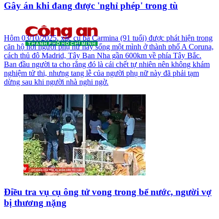
Gây án khi đang được 'nghỉ phép' trong tù
Hôm 03/10/2025, xác cụ bà Carmina (91 tuổi) được phát hiện trong
căn hộ nơi người phụ nữ này sống một mình ở thành phố A Coruna,
cách thủ đô Madrid, Tây Ban Nha gần 600km về phía Tây Bắc.
Ban đầu người ta cho rằng đó là cái chết tự nhiên nên không khám
nghiệm tử thi, nhưng tang lễ của người phụ nữ này đã phải tạm
dừng sau khi người nhà nghi ngờ.
Điều tra vụ cụ ông tử vong trong bể nước, người vợ
bị thương nặng