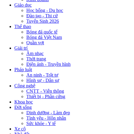
Giáo dục
Học bổng - Du học
Đào tạo - Thi cử
Tuyển Sinh 2026
Thể thao
Bóng đá quốc tế
Bóng đá Việt Nam
Quần vợt
Giải trí
Âm nhạc
Thời trang
Điện ảnh - Truyền hình
Pháp luật
An ninh - Trật tự
Hình sự - Dân sự
Công nghệ
CNTT - Viễn thông
Thiết bị - Phần cứng
Khoa học
Đời sống
Dinh dưỡng - Làm đẹp
Tình yêu - Hôn nhân
Sức khỏe - Y tế
Xe cộ