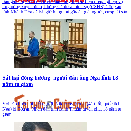
Sau gần 4 giờ ráo riết triển khai đồng bộ các biện pháp nghiệp vụ
truy nóng xuyên đêm, Phòng Cảnh sát hình sự (CSHS) Công an
tỉnh Khánh Hòa đã bắt giữ hung thủ gây án giết người, cướp tài sản.
Sát hại đồng hương, người đàn ông Nga lĩnh 18
năm tù giam
Với cáo buộc tội giết người, Nikiforov Roma (41 tuổi, quốc tịch
Nga) bị Tòa án Nhân dân tỉnh Bình Thuận tuyên phạt 18 năm tù
giam.