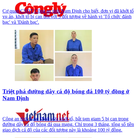
Cơ quan CSĐT Công an tỉnh Nam Định cho biết, đơn vị đã khởi tố
vụ án, khởi tố bị can đối với 5 đối tượng về hành vi 'Tổ chức đánh
bạc' và 'Đánh bạc'.
Triệt phá đường dây cá độ bóng đá 100 tỷ đồng ở
Nam Định
Công an tỉnh Nam Định vừa khởi tố, bắt tạm giam 5 bị can trong
đường dây cá độ bóng đá qua mạng. Chỉ trong 3 tháng, tổng số tiền
giao dịch cá độ của các đối tượng này là khoảng 100 tỷ đồng.