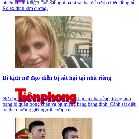
nhiều vết thương. Cảnh sát nghi bà bị sát hại để cướp chiếc đồng hồ
Rolex đính kim cương.
Bi kịch nữ đạo diễn bị sát hại tại nhà riêng
Nữ đạo diễn Mỹ được phát hiện bị sát hại tại nhà riêng, trong tình
trạng bị quấn trong chăn và bịt miệng bằng băng dính. Cảnh sát điều
tra theo hướng giết người, cướp của.