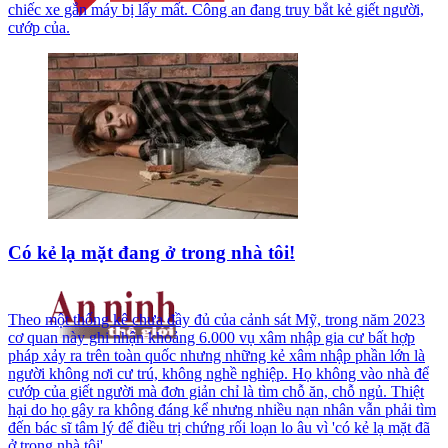
chiếc xe gắn máy bị lấy mất. Công an đang truy bắt kẻ giết người,
cướp của.
Có kẻ lạ mặt đang ở trong nhà tôi!
Theo một thống kê chưa đầy đủ của cảnh sát Mỹ, trong năm 2023
cơ quan này ghi nhận khoảng 6.000 vụ xâm nhập gia cư bất hợp
pháp xảy ra trên toàn quốc nhưng những kẻ xâm nhập phần lớn là
người không nơi cư trú, không nghề nghiệp. Họ không vào nhà để
cướp của giết người mà đơn giản chỉ là tìm chỗ ăn, chỗ ngủ. Thiệt
hại do họ gây ra không đáng kể nhưng nhiều nạn nhân vẫn phải tìm
đến bác sĩ tâm lý để điều trị chứng rối loạn lo âu vì 'có kẻ lạ mặt đã
ở trong nhà tôi'…