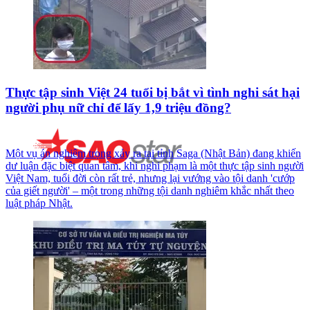
Thực tập sinh Việt 24 tuổi bị bắt vì tình nghi sát hại
người phụ nữ chỉ để lấy 1,9 triệu đồng?
Một vụ án nghiêm trọng xảy ra tại tỉnh Saga (Nhật Bản) đang khiến
dư luận đặc biệt quan tâm, khi nghi phạm là một thực tập sinh người
Việt Nam, tuổi đời còn rất trẻ, nhưng lại vướng vào tội danh 'cướp
của giết người' – một trong những tội danh nghiêm khắc nhất theo
luật pháp Nhật.