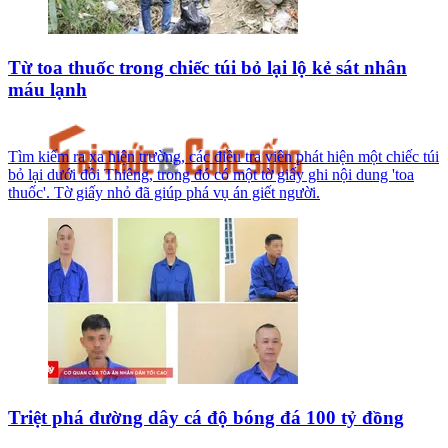
Từ toa thuốc trong chiếc túi bỏ lại lộ kẻ sát nhân
máu lạnh
Tìm kiếm ra xa hiện trường, các điều tra viên phát hiện một chiếc túi
bỏ lại dưới đồi Thiêng, trong đó có một tờ giấy ghi nội dung 'toa
thuốc'. Tờ giấy nhỏ đã giúp phá vụ án giết người.
Triệt phá đường dây cá độ bóng đá 100 tỷ đồng