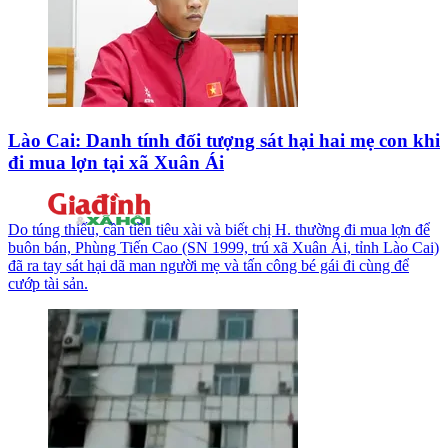
Lào Cai: Danh tính đối tượng sát hại hai mẹ con khi
đi mua lợn tại xã Xuân Ái
Do túng thiếu, cần tiền tiêu xài và biết chị H. thường đi mua lợn để
buôn bán, Phùng Tiến Cao (SN 1999, trú xã Xuân Ái, tỉnh Lào Cai)
đã ra tay sát hại dã man người mẹ và tấn công bé gái đi cùng để
cướp tài sản.