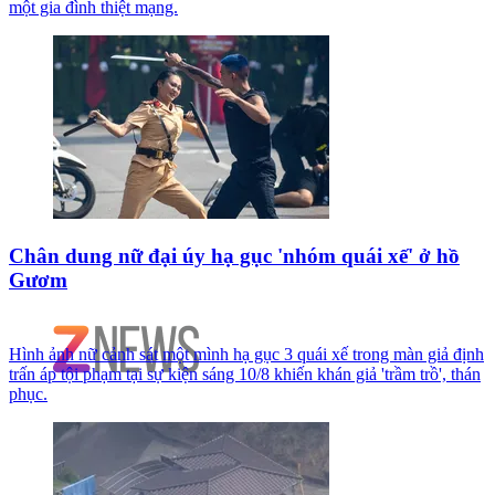
một gia đình thiệt mạng.
Chân dung nữ đại úy hạ gục 'nhóm quái xế' ở hồ
Gươm
Hình ảnh nữ cảnh sát một mình hạ gục 3 quái xế trong màn giả định
trấn áp tội phạm tại sự kiện sáng 10/8 khiến khán giả 'trầm trồ', thán
phục.