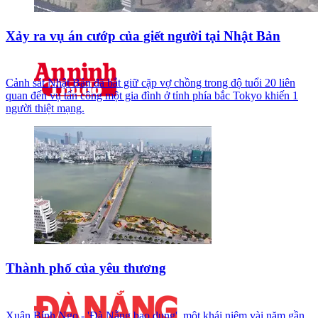
Xảy ra vụ án cướp của giết người tại Nhật Bản
Cảnh sát Nhật Bản đã bắt giữ cặp vợ chồng trong độ tuổi 20 liên
quan đến vụ tấn công một gia đình ở tỉnh phía bắc Tokyo khiến 1
người thiệt mạng.
Thành phố của yêu thương
Xuân Bính Ngọ - 'Đà Nẵng bao dung', một khái niệm vài năm gần