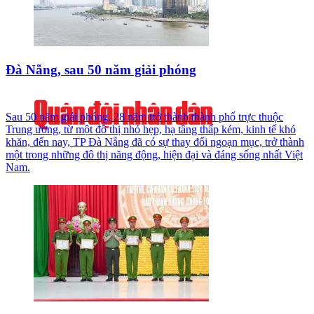
Đà Nẵng, sau 50 năm giải phóng
Sau 50 năm giải phóng, 28 năm trở thành thành phố trực thuộc
Trung ương, từ một đô thị nhỏ hẹp, hạ tầng thấp kém, kinh tế khó
khăn, đến nay, TP Đà Nẵng đã có sự thay đổi ngoạn mục, trở thành
một trong những đô thị năng động, hiện đại và đáng sống nhất Việt
Nam.