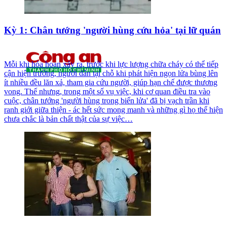
Kỳ 1: Chân tướng 'người hùng cứu hỏa' tại lữ quán
Mỗi khi hỏa hoạn xảy ra, trước khi lực lượng chữa cháy có thể tiếp
cận hiện trường, người dân tại chỗ khi phát hiện ngọn lửa bùng lên
ít nhiều đều lăn xả, tham gia cứu người, giúp hạn chế được thương
vong. Thế nhưng, trong một số vụ việc, khi cơ quan điều tra vào
cuộc, chân tướng 'người hùng trong biển lửa' đã bị vạch trần khi
ranh giới giữa thiện - ác hết sức mong manh và những gì họ thể hiện
chưa chắc là bản chất thật của sự việc…