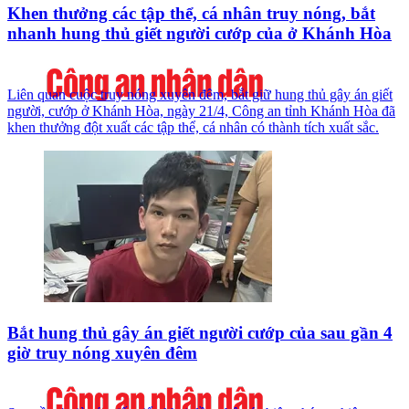
Khen thưởng các tập thể, cá nhân truy nóng, bắt
nhanh hung thủ giết người cướp của ở Khánh Hòa
Liên quan cuộc truy nóng xuyên đêm, bắt giữ hung thủ gây án giết
người, cướp ở Khánh Hòa, ngày 21/4, Công an tỉnh Khánh Hòa đã
khen thưởng đột xuất các tập thể, cá nhân có thành tích xuất sắc.
Bắt hung thủ gây án giết người cướp của sau gần 4
giờ truy nóng xuyên đêm