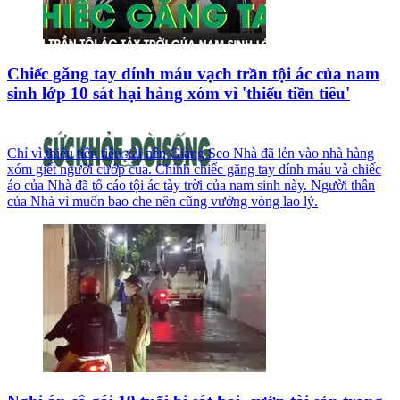
Chiếc găng tay dính máu vạch trần tội ác của nam
sinh lớp 10 sát hại hàng xóm vì 'thiếu tiền tiêu'
Chỉ vì thiếu tiền tiêu xài nên Giàng Seo Nhà đã lẻn vào nhà hàng
xóm giết người cướp của. Chính chiếc găng tay dính máu và chiếc
áo của Nhà đã tố cáo tội ác tày trời của nam sinh này. Người thân
của Nhà vì muốn bao che nên cũng vướng vòng lao lý.