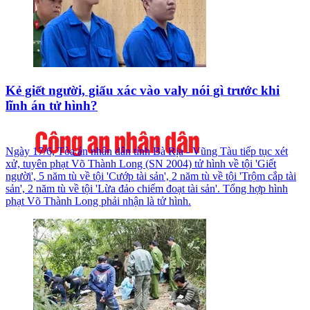
Kẻ giết người, giấu xác vào valy nói gì trước khi
lĩnh án tử hình?
Ngày 17/6, Tòa án nhân dân tỉnh Bà Rịa - Vũng Tàu tiếp tục xét
xử, tuyên phạt Võ Thành Long (SN 2004) tử hình về tội 'Giết
người', 5 năm tù về tội 'Cướp tài sản', 2 năm tù về tội 'Trộm cắp tài
sản', 2 năm tù về tội 'Lừa đảo chiếm đoạt tài sản'. Tổng hợp hình
phạt Võ Thành Long phải nhận là tử hình.