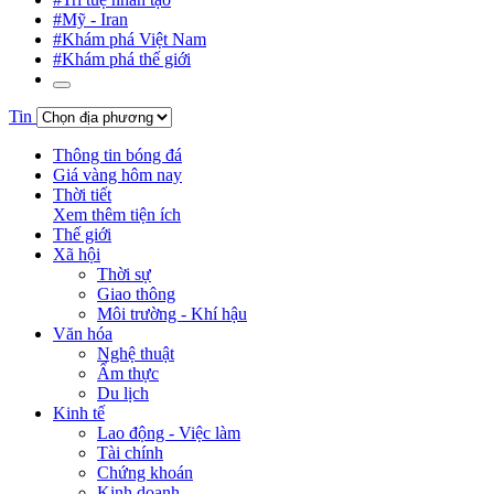
#Mỹ - Iran
#Khám phá Việt Nam
#Khám phá thế giới
Tin
Thông tin bóng đá
Giá vàng hôm nay
Thời tiết
Xem thêm tiện ích
Thế giới
Xã hội
Thời sự
Giao thông
Môi trường - Khí hậu
Văn hóa
Nghệ thuật
Ẩm thực
Du lịch
Kinh tế
Lao động - Việc làm
Tài chính
Chứng khoán
Kinh doanh