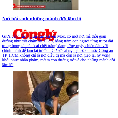
Nơi hồi sinh những mảnh đời lầm lỡ
Giữa cánh rừng thưa của Xuyên Mộc, có một nơi mà thời gian
dường như trôi chậm lại. Ở đó, hàng trăm con người từng trượt dài
trong bóng tối của 'cái chết trắng' đang từng ngày chiến đấu với
chính mình để làm lại từ đầu. Cơ sở cai nghiện số 6 thuộc Công an
TP. HCM không chỉ là nơi điều trị mà còn là nơi gieo lại hy vọng,
khôi phục nhân phẩm, mở ra con đường trở về cho những mảnh đời
lầm lỡ.