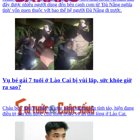
đây được nhiều người dùng đến bên cạnh cụm từ 'Đà Nẵng nghĩa
tình' vốn quen thuộc với bao thế hệ người Đà Nẵng đi trước.
Vụ bé gái 7 tuổi ở Lào Cai bị vùi lấp, sức khỏe giờ
ra sao?
Cháu bé 7 tuổi bị chấn thương nặng nhưng vẫn tỉnh táo, hiện đang
điều trị sau khi được cứu sống trong vụ án đau lòng ở Lào Cai.