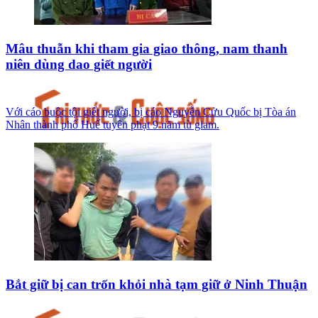
Mâu thuẫn khi tham gia giao thông, nam thanh
niên dùng dao giết người
Với cáo buộc tội giết người, bị cáo Nguyễn Cửu Quốc bị Tòa án
Nhân thành phố Huế tuyên phạt 9 năm tù giam.
Bắt giữ bị can trốn khỏi nhà tạm giữ ở Ninh Thuận