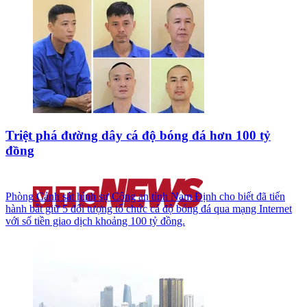
Triệt phá đường dây cá độ bóng đá hơn 100 tỷ
đồng
Phòng Cảnh sát hình sự Công an tỉnh Nam Định cho biết đã tiến
hành bắt giữ 5 đối tượng tổ chức cá độ bóng đá qua mạng Internet
với số tiền giao dịch khoảng 100 tỷ đồng.