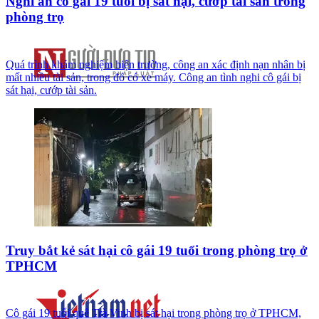
Nghi án cô gái 19 tuổi bị sát hại, cướp tài sản trong
phòng trọ
Quá trình khám nghiệm hiện trường, công an xác định nạn nhân bị
mất nhiều tài sản, trong đó có xe máy. Công an tình nghi cô gái bị
sát hại, cướp tài sản.
Truy bắt kẻ sát hại cô gái 19 tuổi trong phòng trọ ở
TPHCM
Cô gái 19 tuổi quê Trà Vinh bị sát hại trong phòng trọ ở TPHCM,