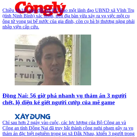
Chiều 18/10, trao đổi với PV Báo một lãnh đạo UBND xã Vĩnh Trụ
(tỉnh Ninh Bình) xác nhận, trên địa bàn vừa xảy ra vụ việc một cụ
ông tử vong tại bể nước của gia đình, còn cụ bà bị thương nặng phải
nhập viện cấp cứu.
Đồng Nai: 56 giờ phá nhanh vụ thảm án 3 người
chết, lộ diện kẻ giết người cướp của mê game
Chỉ sau hơn 2 ngày vào cuộc, các lực lượng của Bộ Công an và
Công an tỉnh Đồng Nai đã truy bắt thành công nghi phạm gây ra vụ
thảm án đặc biệt nghiêm trọng tại xã Đắk Nhau, khiến 3 người trong