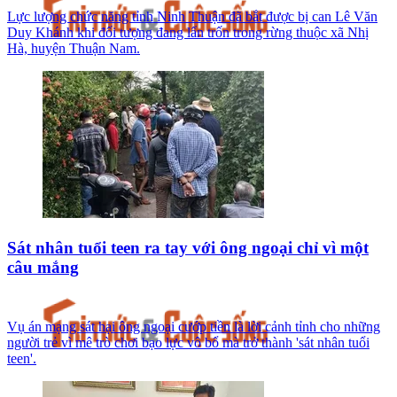
Lực lượng chức năng tỉnh Ninh Thuận đã bắt được bị can Lê Văn
Duy Khánh khi đối tượng đang lẩn trốn trong rừng thuộc xã Nhị
Hà, huyện Thuận Nam.
Sát nhân tuổi teen ra tay với ông ngoại chỉ vì một
câu mắng
Vụ án mạng sát hại ông ngoại cướp tiền là lời cảnh tỉnh cho những
người trẻ vì mê trò chơi bạo lực vô bổ mà trở thành 'sát nhân tuổi
teen'.