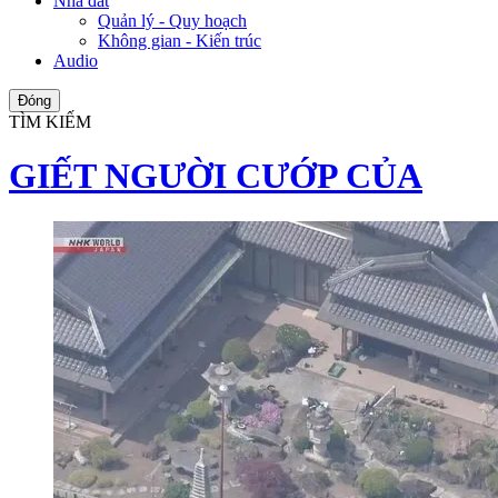
Nhà đất
Quản lý - Quy hoạch
Không gian - Kiến trúc
Audio
Đóng
TÌM KIẾM
GIẾT NGƯỜI CƯỚP CỦA