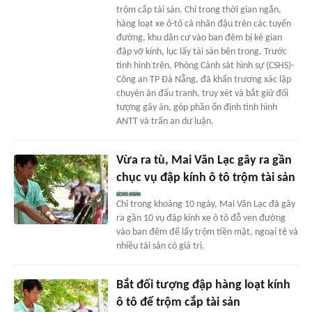
trộm cắp tài sản. Chỉ trong thời gian ngắn,
hàng loạt xe ô-tô cá nhân đậu trên các tuyến
đường, khu dân cư vào ban đêm bị kẻ gian
đập vỡ kính, lục lấy tài sản bên trong. Trước
tình hình trên, Phòng Cảnh sát hình sự (CSHS)-
Công an TP Đà Nẵng, đã khẩn trương xác lập
chuyên án đấu tranh, truy xét và bắt giữ đối
tượng gây án, góp phần ổn định tình hình
ANTT và trấn an dư luận.
Vừa ra tù, Mai Văn Lạc gây ra gần
chục vụ đập kính ô tô trộm tài sản
Chỉ trong khoảng 10 ngày, Mai Văn Lạc đã gây
ra gần 10 vụ đập kính xe ô tô đỗ ven đường
vào ban đêm để lấy trộm tiền mặt, ngoại tệ và
nhiều tài sản có giá trị.
Bắt đối tượng đập hàng loạt kính
ô tô để trộm cắp tài sản