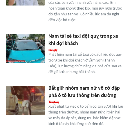
của các bạn vừa nhanh vừa nâng cao. Em
hoàn toàn không theo kịp, mọi suy nghĩ trước
đó gần như tan vỡ. Có nhiều lúc em đã nghĩ
đến việc bỏ cuộc.
Nam tài xế taxi đột quỵ trong xe
khi đợi khách
Phát hiện nam tài xế taxi có dấu hiệu đột quỵ
trong xe khi đợi khách ở Sầm Sơn (Thanh
Hóa), lực lượng chức năng đã phá cửa sau xe
để giải cứu nhưng bất thành.
Bắt giữ nhóm nam nữ vô cớ đập
phá ô tô lưu thông trên đường
Xuất phát từ việc ô tô bấm còi xin vượt khi lưu
thông trên đường, nhóm nam nữ đi trên hai
xe máy đã áp sát, dùng mũ bảo hiểm đập vỡ
kính ô tô này khi dừng chờ đèn đỏ.