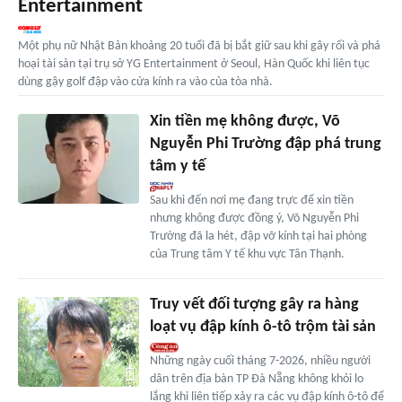
Entertainment
Một phụ nữ Nhật Bản khoảng 20 tuổi đã bị bắt giữ sau khi gây rối và phá
hoại tài sản tại trụ sở YG Entertainment ở Seoul, Hàn Quốc khi liên tục
dùng gậy golf đập vào cửa kính ra vào của tòa nhà.
Xin tiền mẹ không được, Võ
Nguyễn Phi Trường đập phá trung
tâm y tế
Sau khi đến nơi mẹ đang trực để xin tiền
nhưng không được đồng ý, Võ Nguyễn Phi
Trường đã la hét, đập vỡ kính tại hai phòng
của Trung tâm Y tế khu vực Tân Thạnh.
Truy vết đối tượng gây ra hàng
loạt vụ đập kính ô-tô trộm tài sản
Những ngày cuối tháng 7-2026, nhiều người
dân trên địa bàn TP Đà Nẵng không khỏi lo
lắng khi liên tiếp xảy ra các vụ đập kính ô-tô để