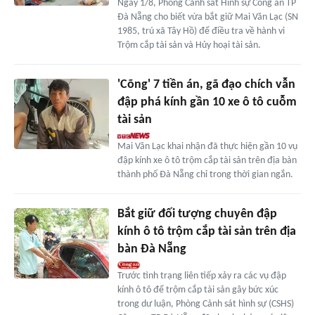
Ngày 1/8, Phòng Cảnh sát Hình sự Công an TP
Đà Nẵng cho biết vừa bắt giữ Mai Văn Lạc (SN
1985, trú xã Tây Hồ) để điều tra về hành vi
Trộm cắp tài sản và Hủy hoại tài sản.
'Cõng' 7 tiền án, gã đạo chích vẫn
đập phá kính gần 10 xe ô tô cuỗm
tài sản
Mai Văn Lạc khai nhận đã thực hiện gần 10 vụ
đập kính xe ô tô trộm cắp tài sản trên địa bàn
thành phố Đà Nẵng chỉ trong thời gian ngắn.
Bắt giữ đối tượng chuyên đập
kính ô tô trộm cắp tài sản trên địa
bàn Đà Nẵng
Trước tình trạng liên tiếp xảy ra các vụ đập
kính ô tô để trộm cắp tài sản gây bức xúc
trong dư luận, Phòng Cảnh sát hình sự (CSHS)