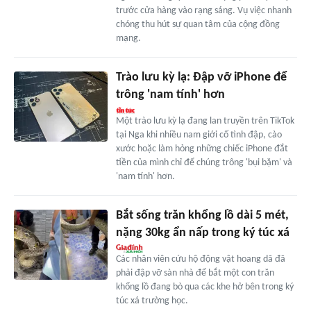
trước cửa hàng vào rạng sáng. Vụ việc nhanh
chóng thu hút sự quan tâm của cộng đồng
mạng.
Trào lưu kỳ lạ: Đập vỡ iPhone để
trông 'nam tính' hơn
Một trào lưu kỳ lạ đang lan truyền trên TikTok
tại Nga khi nhiều nam giới cố tình đập, cào
xước hoặc làm hỏng những chiếc iPhone đắt
tiền của mình chỉ để chúng trông 'bụi bặm' và
'nam tính' hơn.
Bắt sống trăn khổng lồ dài 5 mét,
nặng 30kg ẩn nấp trong ký túc xá
Các nhân viên cứu hộ động vật hoang dã đã
phải đập vỡ sàn nhà để bắt một con trăn
khổng lồ đang bò qua các khe hở bên trong ký
túc xá trường học.