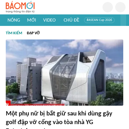
NÓNG
MỚI
VIDEO
CHỦ ĐỀ
#ASEAN Cup 2026
#Tuyển sinh đại học 2026
#Trí tuệ nhân tạo
#Mỹ - Iran
TÌM KIẾM
ĐẬP VỠ
#Khám phá Việt Nam
#Khám phá thế giới
Một phụ nữ bị bắt giữ sau khi dùng gậy
golf đập vỡ cổng vào tòa nhà YG