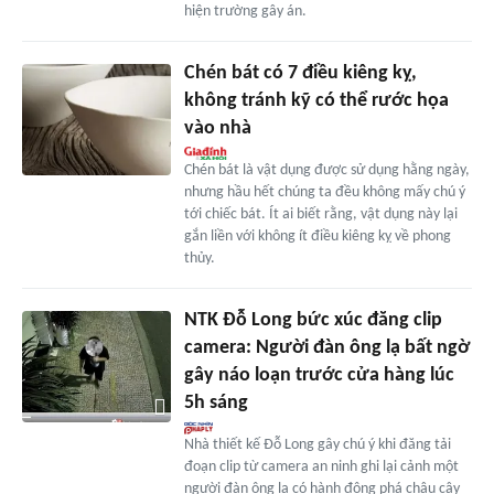
hiện trường gây án.
Chén bát có 7 điều kiêng kỵ,
không tránh kỹ có thể rước họa
vào nhà
Chén bát là vật dụng được sử dụng hằng ngày,
nhưng hầu hết chúng ta đều không mấy chú ý
tới chiếc bát. Ít ai biết rằng, vật dụng này lại
gắn liền với không ít điều kiêng kỵ về phong
thủy.
NTK Đỗ Long bức xúc đăng clip
camera: Người đàn ông lạ bất ngờ
gây náo loạn trước cửa hàng lúc
5h sáng
Nhà thiết kế Đỗ Long gây chú ý khi đăng tải
đoạn clip từ camera an ninh ghi lại cảnh một
người đàn ông lạ có hành động phá chậu cây