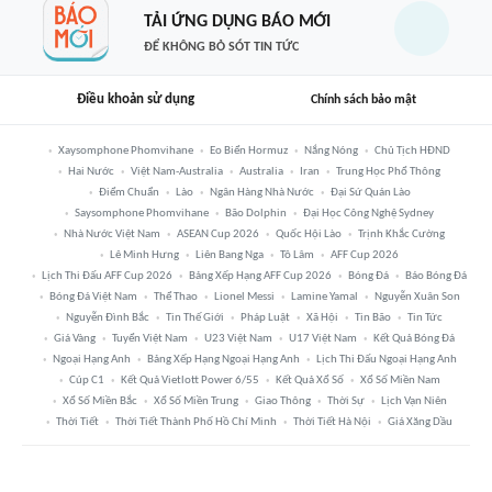
TẢI ỨNG DỤNG BÁO MỚI
ĐỂ KHÔNG BỎ SÓT TIN TỨC
Điều khoản sử dụng
Chính sách bảo mật
Xaysomphone Phomvihane
Eo Biển Hormuz
Nắng Nóng
Chủ Tịch HĐND
Hai Nước
Việt Nam-Australia
Australia
Iran
Trung Học Phổ Thông
Điểm Chuẩn
Lào
Ngân Hàng Nhà Nước
Đại Sứ Quán Lào
Saysomphone Phomvihane
Bão Dolphin
Đại Học Công Nghệ Sydney
Nhà Nước Việt Nam
ASEAN Cup 2026
Quốc Hội Lào
Trịnh Khắc Cường
Lê Minh Hưng
Liên Bang Nga
Tô Lâm
AFF Cup 2026
Lịch Thi Đấu AFF Cup 2026
Bảng Xếp Hạng AFF Cup 2026
Bóng Đá
Báo Bóng Đá
Bóng Đá Việt Nam
Thể Thao
Lionel Messi
Lamine Yamal
Nguyễn Xuân Son
Nguyễn Đình Bắc
Tin Thế Giới
Pháp Luật
Xã Hội
Tin Bão
Tin Tức
Giá Vàng
Tuyển Việt Nam
U23 Việt Nam
U17 Việt Nam
Kết Quả Bóng Đá
Ngoại Hạng Anh
Bảng Xếp Hạng Ngoại Hạng Anh
Lịch Thi Đấu Ngoại Hạng Anh
Cúp C1
Kết Quả Vietlott Power 6/55
Kết Quả Xổ Số
Xổ Số Miền Nam
Xổ Số Miền Bắc
Xổ Số Miền Trung
Giao Thông
Thời Sự
Lịch Vạn Niên
Thời Tiết
Thời Tiết Thành Phố Hồ Chí Minh
Thời Tiết Hà Nội
Giá Xăng Dầu