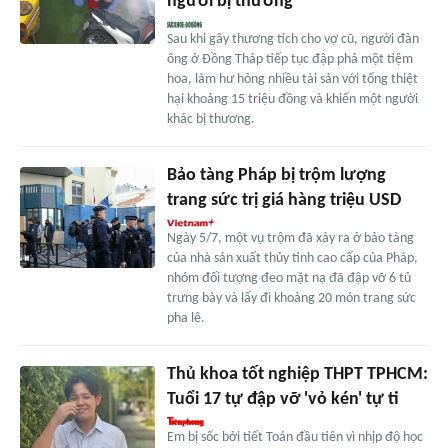
người bị thương
Sau khi gây thương tích cho vợ cũ, người đàn
ông ở Đồng Tháp tiếp tục đập phá một tiệm
hoa, làm hư hỏng nhiều tài sản với tổng thiệt
hại khoảng 15 triệu đồng và khiến một người
khác bị thương.
Bảo tàng Pháp bị trộm lượng
trang sức trị giá hàng triệu USD
Ngày 5/7, một vụ trộm đã xảy ra ở bảo tàng
của nhà sản xuất thủy tinh cao cấp của Pháp,
nhóm đối tượng đeo mặt nạ đã đập vỡ 6 tủ
trưng bày và lấy đi khoảng 20 món trang sức
pha lê.
Thủ khoa tốt nghiệp THPT TPHCM:
Tuổi 17 tự đập vỡ 'vỏ kén' tự ti
Em bị sốc bởi tiết Toán đầu tiên vì nhịp độ học