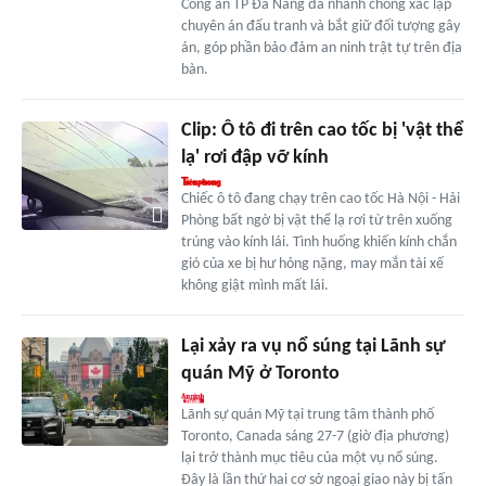
Công an TP Đà Nẵng đã nhanh chóng xác lập
chuyên án đấu tranh và bắt giữ đối tượng gây
án, góp phần bảo đảm an ninh trật tự trên địa
bàn.
Clip: Ô tô đi trên cao tốc bị 'vật thể
lạ' rơi đập vỡ kính
Chiếc ô tô đang chạy trên cao tốc Hà Nội - Hải
Phòng bất ngờ bị vật thể lạ rơi từ trên xuống
trúng vào kính lái. Tình huống khiến kính chắn
gió của xe bị hư hỏng nặng, may mắn tài xế
không giật mình mất lái.
Lại xảy ra vụ nổ súng tại Lãnh sự
quán Mỹ ở Toronto
Lãnh sự quán Mỹ tại trung tâm thành phố
Toronto, Canada sáng 27-7 (giờ địa phương)
lại trở thành mục tiêu của một vụ nổ súng.
Đây là lần thứ hai cơ sở ngoại giao này bị tấn