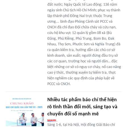
đất nước; Ngày Quốc tế Lao động; 136 năm
ngày sinh Chủ tịch Hồ Chí Minh; phục vụ thành
lập thành phố Đồng Nai trực thuộc Trung
ương... lãnh đạo Phòng Cảnh sát PCCC và
CNCH đã chỉ đạo Đội chữa cháy và cứu nạn,
cứu hộ khu vực 12 quản lý gồm 08 xã (Bù
Đăng, Phú Riềng, Phú Trung, Bom Bo, Đak
Nhau, Thọ Sơn, Phước Sơn và Nghĩa Trung) đã
ra quân kiểm tra, hướng dẫn các chủ cơ sở
kinh doanh, sản xuất; người đứng đầu trụ sở
các cơ quan, trường học và người dân… đặc
biệt những cơ sở có nguy cơ cháy, nổ cao nâng
cao ý thức, thường xuyên tự kiểm tra, thực
hiện nghiêm các quy định của pháp luật về
PCCC và CNCH.
Nhiều tác phẩm báo chí thể hiện
rõ tinh thần đổi mới, sáng tạo và
chuyển đổi số mạnh mẽ
Sáng 1-6, tại Hà Nội, Hội đồng Giải Báo chí