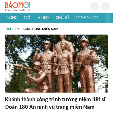
NÓNG
MỚI
VIDEO
CHỦ ĐỀ
#ASEAN Cup 2026
#Trí tuệ nhân tạo
#Mỹ - Iran
#Khám phá Việt Nam
TÌM KIẾM
GIẢI PHÓNG MIỀN NAM
#Khám phá thế giới
Khánh thành công trình tưởng niệm liệt sĩ
Đoàn 180 An ninh vũ trang miền Nam