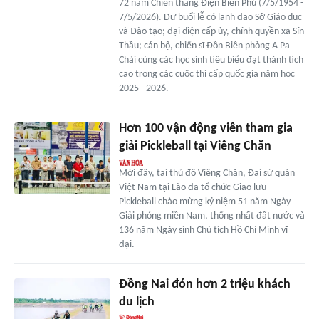
72 năm Chiến thắng Điện Biên Phủ (7/5/1954 -
7/5/2026). Dự buổi lễ có lãnh đạo Sở Giáo dục
và Đào tạo; đại diện cấp ủy, chính quyền xã Sín
Thầu; cán bộ, chiến sĩ Đồn Biên phòng A Pa
Chải cùng các học sinh tiêu biểu đạt thành tích
cao trong các cuộc thi cấp quốc gia năm học
2025 - 2026.
Hơn 100 vận động viên tham gia
giải Pickleball tại Viêng Chăn
Mới đây, tại thủ đô Viêng Chăn, Đại sứ quán
Việt Nam tại Lào đã tổ chức Giao lưu
Pickleball chào mừng kỷ niệm 51 năm Ngày
Giải phóng miền Nam, thống nhất đất nước và
136 năm Ngày sinh Chủ tịch Hồ Chí Minh vĩ
đại.
Ðồng Nai đón hơn 2 triệu khách
du lịch