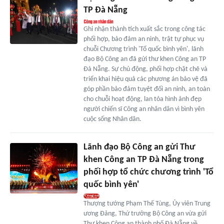
TP Đà Nẵng
Ghi nhận thành tích xuất sắc trong công tác
phối hợp, bảo đảm an ninh, trật tự phục vụ
chuỗi Chương trình 'Tổ quốc bình yên', lãnh
đạo Bộ Công an đã gửi thư khen Công an TP
Đà Nẵng. Sự chủ động, phối hợp chặt chẽ và
triển khai hiệu quả các phương án bảo vệ đã
góp phần bảo đảm tuyệt đối an ninh, an toàn
cho chuỗi hoạt động, lan tỏa hình ảnh đẹp
người chiến sĩ Công an nhân dân vì bình yên
cuộc sống Nhân dân.
Lãnh đạo Bộ Công an gửi Thư
khen Công an TP Đà Nẵng trong
phối hợp tổ chức chương trình 'Tổ
quốc bình yên'
Thượng tướng Phạm Thế Tùng, Ủy viên Trung
ương Đảng, Thứ trưởng Bộ Công an vừa gửi
Thư khen Công an thành phố Đà Nẵng về