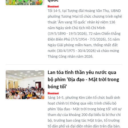
quốc'
Tối 14-5, tại Tượng đài Hoàng Văn Thụ, UBND
phường Tương Mai tổ chức chương trình nghệ
thuật 'Âm vang Tổ quốc' nhân kỷ niệm 136
năm Ngày sinh Chủ tịch Hồ Chí Minh
(19/5/1890 - 19/5/2026), 72 năm Chiến thắng
Điện Biên Phủ (7/5/1954 - 7/5/2026), 51 năm
Ngày Giải phóng miền Nam, thống nhất đất
nước (30/4/1975 - 30/4/2026) và chào mừng
Tháng Công nhân năm 2026.
Lan tỏa tinh thần yêu nước qua
bộ phim 'Địa đạo - Mặt trời trong
bóng tối'
Sáng 14-5, phường Kim Liên tổ chức buổi sinh
hoạt chính trị thông qua việc trình chiếu bộ
phim 'Địa đạo - Mặt trời trong bóng tối' với sự
tham dự của khoảng 200 đại biểu là bí thư chi
bộ, trưởng ban công tác Mặt trận, tổ trưởng
tổ dân phố và đại diện nhân dân trên địa bàn.