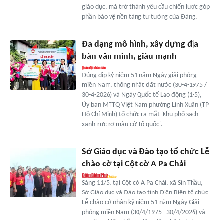
giáo dục, mà trở thành yêu cầu chiến lược góp
phần bảo vệ nền tảng tư tưởng của Đảng.
Đa dạng mô hình, xây dựng địa
bàn văn minh, giàu mạnh
Đúng dịp kỷ niệm 51 năm Ngày giải phóng
miền Nam, thống nhất đất nước (30-4-1975 /
30-4-2026) và Ngày Quốc tế Lao động (1-5),
Ủy ban MTTQ Việt Nam phường Linh Xuân (TP
Hồ Chí Minh) tổ chức ra mắt 'Khu phố sạch-
xanh-rực rỡ màu cờ Tổ quốc'.
Sở Giáo dục và Đào tạo tổ chức Lễ
chào cờ tại Cột cờ A Pa Chải
Sáng 11/5, tại Cột cờ A Pa Chải, xã Sín Thầu,
Sở Giáo dục và Đào tạo tỉnh Điện Biên tổ chức
Lễ chào cờ nhân kỷ niệm 51 năm Ngày Giải
phóng miền Nam (30/4/1975 - 30/4/2026) và