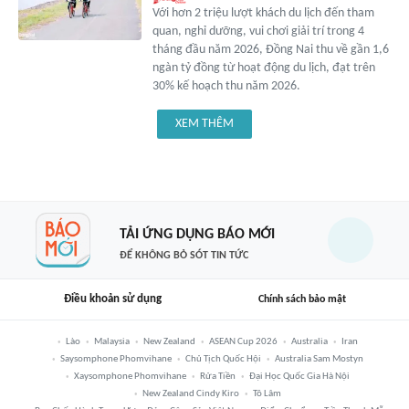
Với hơn 2 triệu lượt khách du lịch đến tham
quan, nghỉ dưỡng, vui chơi giải trí trong 4
tháng đầu năm 2026, Đồng Nai thu về gần 1,6
ngàn tỷ đồng từ hoạt động du lịch, đạt trên
30% kế hoạch thu năm 2026.
XEM THÊM
TẢI ỨNG DỤNG BÁO MỚI
ĐỂ KHÔNG BỎ SÓT TIN TỨC
Điều khoản sử dụng
Chính sách bảo mật
Lào
Malaysia
New Zealand
ASEAN Cup 2026
Australia
Iran
Saysomphone Phomvihane
Chủ Tịch Quốc Hội
Australia Sam Mostyn
Xaysomphone Phomvihane
Rửa Tiền
Đại Học Quốc Gia Hà Nội
New Zealand Cindy Kiro
Tô Lâm