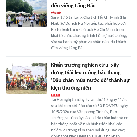
đến viếng Lăng Bác
Sáng 19.5 tại Lăng Chủ tịch Hồ Chí Minh (Hà
Nội), Sở Du lịch Hà Nội tiếp tục phối hợp với
Bộ Tư lệnh Lăng Chủ tịch Hồ Chí Minh triển
khai tổ chức chương trình hỗ trợ nước uống,
sữa và bánh mỳ phục vụ nhân dân, du khách
đến viếng Lăng Bác.
Khẩn trương nghiên cứu, xây
dựng Giải leo ruộng bậc thang
'Dấu chân mùa nước đổ' thành sự
kiện thường niên
Tại Hội nghị thường kỳ lần thứ 10 ngày 11/5,
sau khi xem xét Báo cáo số 50-BC/VPTU ngày
10/5/2026 của Văn phòng Tỉnh ủy, Ban
Thường vụ Tỉnh ủy Lào Cai đã thảo luận và cơ
bản thống nhất về tình hình triển khai các
nhiệm vụ trọng tâm theo nội dung Báo cáo;
đồng thời giao Đảng ủy UBND tỉnh khẩn