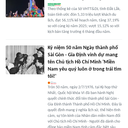
Theo thống kê của Sở VHTT&DL tỉnh Đắk Lắk,
toàn tỉnh ước đón 5,33 triệu lượt khách du
lịch, đạt 56,11% kế hoạch năm, tăng 37,19%
so với cùng kỳ năm 2025; vượt 15,12% so với
kịch bản tăng trưởng 6 tháng đầu năm.
Kỷ niệm 50 năm Ngày thành phố
Sài Gòn - Gia Định vinh dự mang
tên Chủ tịch Hồ Chí Minh 'Miền
Nam yêu quý luôn ở trong trái tim
tôi!'
Tròn 50 năm, ngày 2/7/1976, tại Kỳ họp thứ
Nhất, Quốc hội khóa VI đã ban hành Nghị
quyết chính thức đổi tên thành phố Sài Gòn -
Gia Định thành Thành phố Hồ Chí Minh. Đây là
quyết định mang ý nghĩa lịch sử, thể hiện tình
cảm, sự tôn kính của Nhân dân miền Nam đối
với Chủ tịch Hồ Chí Minh - Người đã dành cho
đồng bào miền Nam tình cảm đặc biệt sâu