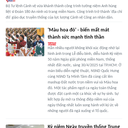
Bộ Tư lệnh Cảnh vệ vừa khánh thành công trình tưởng niệm Anh hùng
liệt sĩ Đoàn 180 An ninh vũ trang miền Nam. Công trình trở thành 'địa chỉ
đỏ' giáo dục truyền thống của lực lượng Cảnh vệ Công an nhân dân.
'Màu hoa đỏ' - biến mất mát
thành sức mạnh tinh thần
Hẳn nhiều người không khỏi xúc động nhớ lại
hình ảnh trong Lễ diễu binh, diễu hành Kỷ niệm
50 năm Ngày giải phóng miền Nam, thống
nhất đất nước, sáng 30/4/2025 tại TP.HCM: Ở
màn biểu diễn nghệ thuật, NSND Quốc Hưng
cùng NSND Tạ Minh Tâm đã cùng cất lên
mashup Đất nước trọn niềm vui và Màu hoa
đỏ. Một tác phẩm ngợi ca ngày toàn thắng
được đặt cạnh một ca khúc về sự hy sinh. Sự
kết hợp ấy mở ra thông điệp niềm vui của
ngày thống nhất luôn song hành với ký ức về
những người đã ngã xuống vì Tổ quốc.
Kỷ niệm Ngày truyền thống Trung