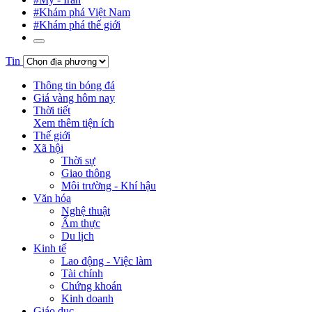
#Khám phá Việt Nam
#Khám phá thế giới
Tin
Thông tin bóng đá
Giá vàng hôm nay
Thời tiết
Xem thêm tiện ích
Thế giới
Xã hội
Thời sự
Giao thông
Môi trường - Khí hậu
Văn hóa
Nghệ thuật
Ẩm thực
Du lịch
Kinh tế
Lao động - Việc làm
Tài chính
Chứng khoán
Kinh doanh
Giáo dục