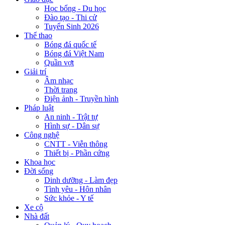
Học bổng - Du học
Đào tạo - Thi cử
Tuyển Sinh 2026
Thể thao
Bóng đá quốc tế
Bóng đá Việt Nam
Quần vợt
Giải trí
Âm nhạc
Thời trang
Điện ảnh - Truyền hình
Pháp luật
An ninh - Trật tự
Hình sự - Dân sự
Công nghệ
CNTT - Viễn thông
Thiết bị - Phần cứng
Khoa học
Đời sống
Dinh dưỡng - Làm đẹp
Tình yêu - Hôn nhân
Sức khỏe - Y tế
Xe cộ
Nhà đất