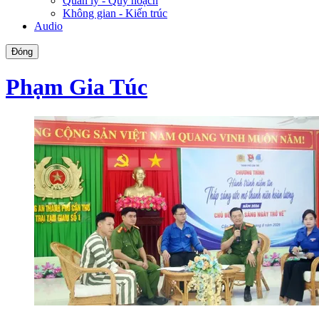
Quản lý - Quy hoạch
Không gian - Kiến trúc
Audio
Đóng
Phạm Gia Túc