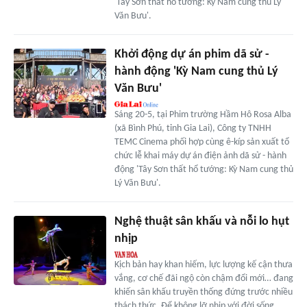
'Tây Sơn thất hổ tướng: Kỳ Nam cung thủ Lý
Văn Bưu'.
Khởi động dự án phim dã sử -
hành động 'Kỳ Nam cung thủ Lý
Văn Bưu'
Sáng 20-5, tại Phim trường Hầm Hô Rosa Alba
(xã Bình Phú, tỉnh Gia Lai), Công ty TNHH
TEMC Cinema phối hợp cùng ê-kíp sản xuất tổ
chức lễ khai máy dự án điện ảnh dã sử - hành
động 'Tây Sơn thất hổ tướng: Kỳ Nam cung thủ
Lý Văn Bưu'.
Nghệ thuật sân khấu và nỗi lo hụt
nhịp
Kịch bản hay khan hiếm, lực lượng kế cận thưa
vắng, cơ chế đãi ngộ còn chậm đổi mới… đang
khiến sân khấu truyền thống đứng trước nhiều
thách thức. Để không lỡ nhịp với đời sống