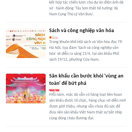
kết hợp tác chiến lược cho dự án điện ảnh dã
sử - hành động 'Tây Sơn thất hổ tướng: Kỳ
Nam Cung Thủ Lý Văn Bưu'.
Sách và công nghiệp văn hóa
Trong khuôn khổ Hội sách và Văn hóa đọc TP.
Hà Nội, tọa đàm 'Sách và công nghiệp văn
hóa' sẽ diễn ra sáng 21/4, tại sân khấu Phố
sách 19/12, phường Cửa Nam.
Sân khấu cần bước khỏi 'vùng an
toàn' để bứt phá
Mỗi năm, mặc dù vẫn có hàng loạt liên hoan
sân khấu được tổ chức, hàng chục vở diễn mới
được giới thiệu, nhưng vẫn chưa đủ sức để
đưa nền sân khấu Việt Nam thật sự bắt nhịp
cùng dòng chảy đương đại.