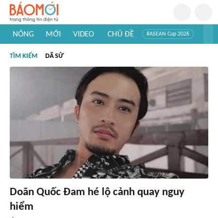
NÓNG
MỚI
VIDEO
CHỦ ĐỀ
#ASEAN Cup 2026
#Trí tuệ nhân tạo
#Mỹ - Iran
#Khám phá Việt Nam
TÌM KIẾM
DÃ SỬ
#Khám phá thế giới
Doãn Quốc Đam hé lộ cảnh quay nguy
hiểm