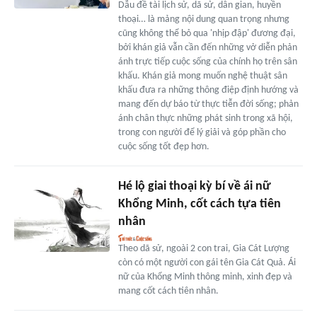
Dẫu đề tài lịch sử, dã sử, dân gian, huyền
thoại… là mảng nội dung quan trọng nhưng
cũng không thể bỏ qua 'nhịp đập' đương đại,
bởi khán giả vẫn cần đến những vở diễn phản
ánh trực tiếp cuộc sống của chính họ trên sân
khấu. Khán giả mong muốn nghệ thuật sân
khấu đưa ra những thông điệp định hướng và
mang đến dự báo từ thực tiễn đời sống; phản
ánh chân thực những phát sinh trong xã hội,
trong con người để lý giải và góp phần cho
cuộc sống tốt đẹp hơn.
Hé lộ giai thoại kỳ bí về ái nữ
Khổng Minh, cốt cách tựa tiên
nhân
Theo dã sử, ngoài 2 con trai, Gia Cát Lượng
còn có một người con gái tên Gia Cát Quả. Ái
nữ của Khổng Minh thông minh, xinh đẹp và
mang cốt cách tiên nhân.