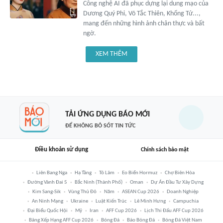
Công nghệ AI đã phục dựng lại dung mạo của
Dương Quý Phi, Võ Tắc Thiên, Khổng Tử...,
mang đến những hình ảnh chân thực và bất
ngờ.
XEM THÊM
TẢI ỨNG DỤNG BÁO MỚI
ĐỂ KHÔNG BỎ SÓT TIN TỨC
Điều khoản sử dụng
Chính sách bảo mật
Liên Bang Nga
Hạ Tầng
Tô Lâm
Eo Biển Hormuz
Chợ Biên Hòa
Đường Vành Đai 5
Bắc Ninh (thành Phố)
Oman
Dự Án Đầu Tư Xây Dựng
Kim Sang-Sik
Vùng Thủ Đô
Năm
ASEAN Cup 2026
Doanh Nghiệp
An Ninh Mạng
Ukraine
Luật Kiến Trúc
Lê Minh Hưng
Campuchia
Đại Biểu Quốc Hội
Mỹ
Iran
AFF Cup 2026
Lịch Thi Đấu AFF Cup 2026
Bảng Xếp Hạng AFF Cup 2026
Bóng Đá
Báo Bóng Đá
Bóng Đá Việt Nam