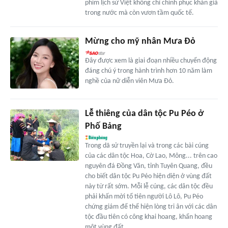
phim lịch sử Việt không chỉ chinh phục khán giả
trong nước mà còn vươn tầm quốc tế.
Mừng cho mỹ nhân Mưa Đỏ
Đây được xem là giai đoạn nhiều chuyển động
đáng chú ý trong hành trình hơn 10 năm làm
nghề của nữ diễn viên Mưa Đỏ.
Lễ thiêng của dân tộc Pu Péo ở
Phố Bảng
Trong dã sử truyền lại và trong các bài cúng
của các dân tộc Hoa, Cờ Lao, Mông... trên cao
nguyên đá Đồng Văn, tỉnh Tuyên Quang, đều
cho biết dân tộc Pu Péo hiện diện ở vùng đất
này từ rất sớm. Mỗi lễ cúng, các dân tộc đều
phải khấn mời tổ tiên người Lô Lô, Pu Péo
chứng giám để thể hiện lòng tri ân với các dân
tộc đầu tiên có công khai hoang, khẩn hoang
một vùng đất.