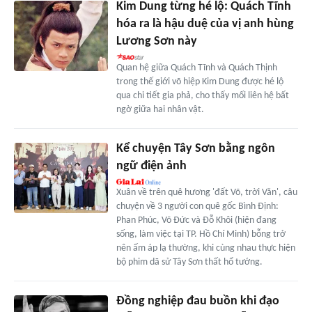
Kim Dung từng hé lộ: Quách Tĩnh
hóa ra là hậu duệ của vị anh hùng
Lương Sơn này
Quan hệ giữa Quách Tĩnh và Quách Thịnh
trong thế giới võ hiệp Kim Dung được hé lộ
qua chi tiết gia phả, cho thấy mối liên hệ bất
ngờ giữa hai nhân vật.
Kể chuyện Tây Sơn bằng ngôn
ngữ điện ảnh
Xuân về trên quê hương 'đất Võ, trời Văn', câu
chuyện về 3 người con quê gốc Bình Định:
Phan Phúc, Võ Đức và Đỗ Khôi (hiện đang
sống, làm việc tại TP. Hồ Chí Minh) bỗng trở
nên ấm áp lạ thường, khi cùng nhau thực hiện
bộ phim dã sử Tây Sơn thất hổ tướng.
Đồng nghiệp đau buồn khi đạo