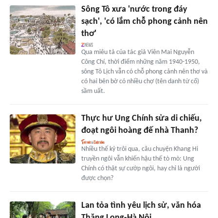
Sông Tô xưa 'nước trong đáy
sạch', 'có lắm chỗ phong cảnh nên
thơ'
Qua miêu tả của tác giả Viên Mai Nguyễn
Công Chí, thời điểm những năm 1940-1950,
sông Tô Lịch vẫn có chỗ phong cảnh nên thơ và
có hai bên bờ có nhiều chợ (tên danh từ cổ)
sầm uất.
Thực hư Ung Chính sửa di chiếu,
đoạt ngôi hoàng đế nhà Thanh?
Nhiều thế kỷ trôi qua, câu chuyện Khang Hi
truyền ngôi vẫn khiến hậu thế tò mò: Ung
Chính có thật sự cướp ngôi, hay chỉ là người
được chọn?
Lan tỏa tình yêu lịch sử, văn hóa
Thăng Long-Hà Nội