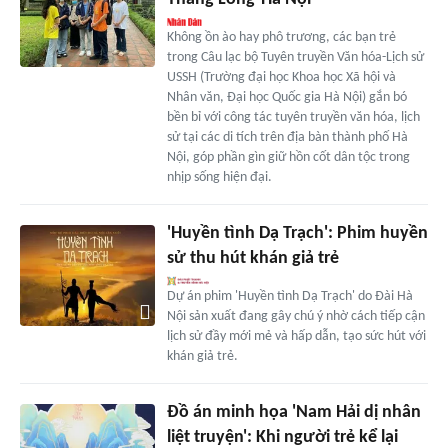
Không ồn ào hay phô trương, các bạn trẻ
trong Câu lạc bộ Tuyên truyền Văn hóa-Lịch sử
USSH (Trường đại học Khoa học Xã hội và
Nhân văn, Đại học Quốc gia Hà Nội) gắn bó
bền bỉ với công tác tuyên truyền văn hóa, lịch
sử tại các di tích trên địa bàn thành phố Hà
Nội, góp phần gìn giữ hồn cốt dân tộc trong
nhịp sống hiện đại.
'Huyền tình Dạ Trạch': Phim huyền
sử thu hút khán giả trẻ
Dự án phim 'Huyền tình Dạ Trạch' do Đài Hà
Nội sản xuất đang gây chú ý nhờ cách tiếp cận
lịch sử đầy mới mẻ và hấp dẫn, tạo sức hút với
khán giả trẻ.
Đồ án minh họa 'Nam Hải dị nhân
liệt truyện': Khi người trẻ kể lại