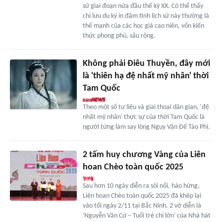
sử giai đoạn nửa đầu thế kỷ XX. Có thể thấy
chi lưu du ký in đậm tính lịch sử này thường là
thế mạnh của các học giả cao niên, vốn kiến
thức phong phú, sâu rộng.
Không phải Điêu Thuyền, đây mới
là 'thiên hạ đệ nhất mỹ nhân' thời
Tam Quốc
Theo một số tư liệu và giai thoại dân gian, 'đệ
nhất mỹ nhân' thực sự của thời Tam Quốc là
người từng làm say lòng Ngụy Văn Đế Tào Phi.
2 tấm huy chương Vàng của Liên
hoan Chèo toàn quốc 2025
Sau hơn 10 ngày diễn ra sôi nổi, hào hứng,
Liên hoan Chèo toàn quốc 2025 đã khép lại
vào tối ngày 2/11 tại Bắc Ninh. 2 vở diễn là
'Nguyễn Văn Cừ – Tuổi trẻ chí lớn' của Nhà hát