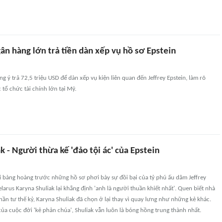
n hàng lớn trả tiền dàn xếp vụ hồ sơ Epstein
g ý trả 72,5 triệu USD để dàn xếp vụ kiện liên quan đến Jeffrey Epstein, làm rõ
 tổ chức tài chính lớn tại Mỹ.
k - Người thừa kế 'đảo tội ác' của Epstein
ới bàng hoàng trước những hồ sơ phơi bày sự đồi bại của tỷ phú ấu dâm Jeffrey
Belarus Karyna Shuliak lại khẳng định 'anh là người thuần khiết nhất'. Quen biết nhà
phần tư thế kỷ, Karyna Shuliak đã chọn ở lại thay vì quay lưng như những kẻ khác.
ủa cuộc đời 'kẻ phản chúa', Shuliak vẫn luôn là bóng hồng trung thành nhất.