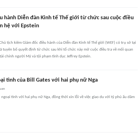
u hành Diễn đàn Kinh tế Thế giới từ chức sau cuộc điều
ên hệ với Epstein
hủ tịch kiêm Giám đốc điều hành của Diễn đàn Kinh tế Thế giới (WEF) có trụ sở tại
ã tuyên bố quyết định từ chức sau khi tổ chức này mở cuộc điều tra về mối quan
tài chính người Mỹ và tội phạm tình dục Jeffrey Epstein.
ại tình của Bill Gates với hai phụ nữ Nga
quan
 ngoại tình với hai phụ nữ Nga, đồng thời xin lỗi về việc giao du với tỷ phú ấu dâm