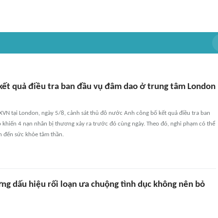
kết quả điều tra ban đầu vụ đâm dao ở trung tâm London
XVN tại London, ngày 5/8, cảnh sát thủ đô nước Anh công bố kết quả điều tra ban
 khiến 4 nạn nhân bị thương xảy ra trước đó cùng ngày. Theo đó, nghi phạm có thể
n đến sức khỏe tâm thần.
ững dấu hiệu rối loạn ưa chuộng tình dục không nên bỏ