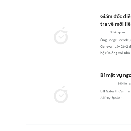
Giám đốc điề
tra về mối li
9
liên quan
Ông Borge Brende, C
Geneva ngày 26-2 đ
hệ của ông với nhà 
Bí mật vụ ngo
160
liên 
Bill Gates thừa nhận
Jeffrey Epstein.