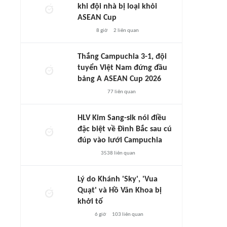
khi đội nhà bị loại khỏi
ASEAN Cup
8 giờ
2
liên quan
Thắng Campuchia 3-1, đội
tuyển Việt Nam đứng đầu
bảng A ASEAN Cup 2026
77
liên quan
HLV Kim Sang-sik nói điều
đặc biệt về Đình Bắc sau cú
đúp vào lưới Campuchia
3538
liên quan
Lý do Khánh 'Sky', 'Vua
Quạt' và Hồ Văn Khoa bị
khởi tố
6 giờ
103
liên quan