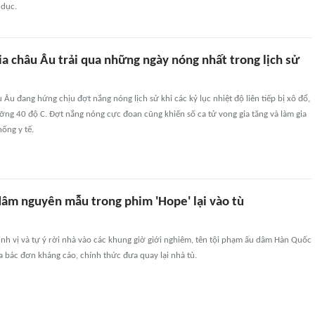
 dục.
a châu Âu trải qua những ngày nóng nhất trong lịch sử
 Âu đang hứng chịu đợt nắng nóng lịch sử khi các kỷ lục nhiệt độ liên tiếp bị xô đổ,
ng 40 độ C. Đợt nắng nóng cực đoan cũng khiến số ca tử vong gia tăng và làm gia
hống y tế.
dâm nguyên mẫu trong phim 'Hope' lại vào tù
ịnh vị và tự ý rời nhà vào các khung giờ giới nghiêm, tên tội phạm ấu dâm Hàn Quốc
 bác đơn kháng cáo, chính thức đưa quay lại nhà tù.