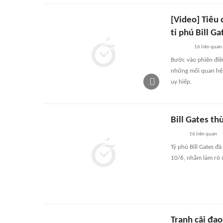
[Video] Tiêu
tỉ phú Bill Ga
16
liên quan
Bước vào phiên điều
những mối quan hệ n
uy hiếp.
Bill Gates th
16
liên quan
Tỷ phú Bill Gates đ
10/6, nhằm làm rõ m
Tranh cãi đạo