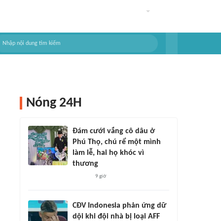
Nóng 24H
Đám cưới vắng cô dâu ở
Phú Thọ, chú rể một mình
làm lễ, hai họ khóc vì
thương
9 giờ
CĐV Indonesia phản ứng dữ
dội khi đội nhà bị loại AFF