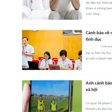
Tại Viện Sức khỏe t
khám vì những ham 
cuộc sống...
Cảnh báo về 
tình dục
3
liên qu
Bác sỹ Trần Thị Thu
từ tuổi vị thành ni
Anh cảnh báo
xã hội
Cơ quan Tội phạm Q
khuyến cáo phụ huy