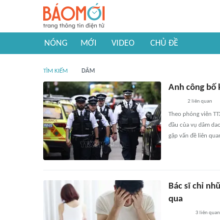
NÓNG
MỚI
VIDEO
CHỦ ĐỀ
TÌM KIẾM
DÂM
Anh công bố 
2
liên quan
Theo phóng viên TT
đầu của vụ dâm dao
gặp vấn đề liên qua
Bác sĩ chỉ nh
qua
3
liên quan