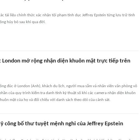
các tài liệu chính thức xác nhận tội phạm tình dục Jeffrey Epstein từng lưu trữ tinh
ông hủy bỏ sau khi qua đời.
t London mở rộng nhận diện khuôn mặt trực tiếp trên
ông đúc ở London (Anh), khách du lịch, người mua sắm và nhân viên văn phòng vô
phần của quy trình kiểm tra danh tính kỹ thuật số khi các camera nhận diện khuôn
khuôn mặt của họ và đối chiếu với danh sách theo dõi của cảnh sát.
 công bố thư tuyệt mệnh nghi của Jeffrey Epstein