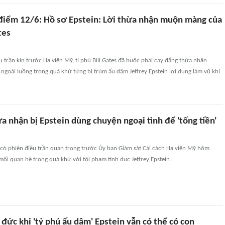
 điểm 12/6: Hồ sơ Epstein: Lời thừa nhận muộn màng của
tes
 trần kín trước Hạ viện Mỹ, tỉ phú Bill Gates đã buộc phải cay đắng thừa nhận
goài luồng trong quá khứ từng bị trùm ấu dâm Jeffrey Epstein lợi dụng làm vũ khí
ừa nhận bị Epstein dùng chuyện ngoại tình để 'tống tiền'
ã có phiên điều trần quan trọng trước Ủy ban Giám sát Cải cách Hạ viện Mỹ hôm
ối quan hệ trong quá khứ với tội phạm tình dục Jeffrey Epstein.
 đức khi 'tỷ phú ấu dâm' Epstein vẫn có thể có con