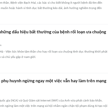
âm thần, Bệnh viện Bạch Mai, các bác sĩ cho biết không ít người bệnh đã tìm đến
muốn hoặc hành vi tình dục bất thường kéo dài, ảnh hưởng nghiêm trọng đến
những dấu hiệu bất thường của bệnh rối loạn ưa chuộng
an
 Hà - Viện Sức khỏe tâm thần cho hay rối loạn ưa chuộng tình dục thường khởi phát
ên và chủ yếu gặp ở nam giới.
 phụ huynh ngừng ngay một việc vẫn hay làm trên mạng
uốc gia (NCA) và Quỹ Giám sát Internet (IWF) của Anh vừa phát cảnh báo khẩn,
nh ngừng làm một việc trên mạng xã hội nhằm ngăn chặn tội phạm dùng AI tạo nội