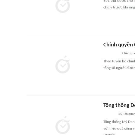
Bức thư được cho là
chú ý trước khi ông
Chính quyền 
2
liên qu
Theo tuyên bố chính
tổng số người được
Tổng thống D
25
liên qua
Tổng thống Mỹ Dona
với hiệu quả công v