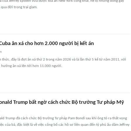
 của Jeffrey Epstein vừa được tòa án New York công khai, hé lộ những dòng gây
 qua đời trong trại giam.
Cuba ân xá cho hơn 2.000 người bị kết án
an
 thức, đây là đợt ân xá thứ 2 trong năm 2026 và là lần thứ 5 kể từ năm 2011, với
 hưởng ân xá lên tới hơn 11.000 người.
onald Trump bất ngờ cách chức Bộ trưởng Tư pháp Mỹ
n
ld Trump đã cách chức Bộ trưởng Tư pháp Pam Bondi sau khi ông tỏ ra thất vọng
iệc của bà, đặc biệt là về việc công bố các hồ sơ liên quan đến tỷ phú ấu dâm Jeffrey