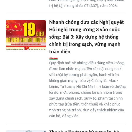
chức Lễ khai giảng lớp Trung cấp lý luận chính
trị hệ tập trung khóa 07 (A07), năm 2026.
Nhanh chóng đưa các Nghị quyết
Hội nghị Trung ương 3 vào cuộc
sống: Bài 3: Xây dựng hệ thống
chính trị trong sạch, vững mạnh
toàn diện
Quy định mới về những điều đảng viên không
được làm nhấn mạnh đến các nội dung như
siết chặt kỷ cương phát ngôn, hành vi trên
không gian mạng; bảo vệ Chủ nghĩa Mác -
Lênin, Tư tưởng Hồ Chí Minh, lý luận về đường
lối đổi mới; phòng, chống lợi ích nhóm trong
xây dựng chính sách, xử lý tội phạm tài chính
phức tạp (rửa tiền, trốn thuế) và khắc phục
tình trạng né tránh, đùn đẩy trách nhiệm của
cán bộ, đảng viên.