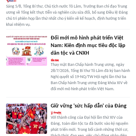
Sáng 5/8, Tổng Bí thư, Chủ tịch nước Tô Lâm, Trưởng Ban chỉ đạo Trung
ương về Tổng kết thực tiễn và nghiên cứu sửa đổi, bổ sung Điều lệ Đảng
chủ trì phiên họp lần thứ nhất cho ý kiến về kế hoạch, định hướng triển
khai nhiệm vụ.
Đổi mới mô hình phát triển Việt
Nam: Kiên định mục tiêu độc lập
dân tộc và CNXH
Thay mặt Ban Chấp hành Trung ương, ngày
28/7/2026, Tổng Bí thư Tô Lâm đã ký ban hành
Nghị quyết số 19-NQ/TW Hội nghị lần thứ ba
Ban Chấp hành Trung ương Đảng khóa XIV về
đổi mới mô hình phát triển Việt Nam.
Giữ vững 'sức hấp dẫn' của Đảng
Với thành công của Đại hội lần thứ XIV của
Đảng, toàn dân tộc ta đã bước vào kỷ nguyên
phát triển mới. Trong bối cảnh những thời cơ,
thách thức đan xen, việc chủ động nhận diện,