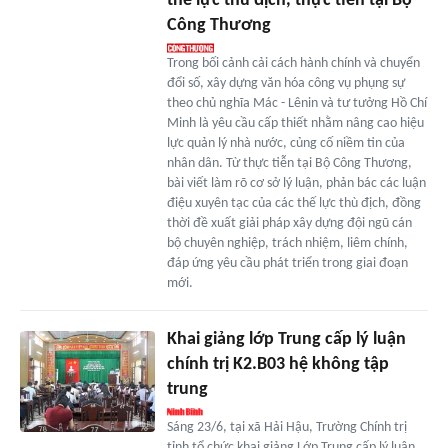
thế lực thù địch, thực tiễn tại Bộ
Công Thương
Trong bối cảnh cải cách hành chính và chuyển
đổi số, xây dựng văn hóa công vụ phụng sự
theo chủ nghĩa Mác - Lênin và tư tưởng Hồ Chí
Minh là yêu cầu cấp thiết nhằm nâng cao hiệu
lực quản lý nhà nước, củng cố niềm tin của
nhân dân. Từ thực tiễn tại Bộ Công Thương,
bài viết làm rõ cơ sở lý luận, phản bác các luận
điệu xuyên tạc của các thế lực thù địch, đồng
thời đề xuất giải pháp xây dựng đội ngũ cán
bộ chuyên nghiệp, trách nhiệm, liêm chính,
đáp ứng yêu cầu phát triển trong giai đoạn
mới.
Khai giảng lớp Trung cấp lý luận
chính trị K2.B03 hệ không tập
trung
Sáng 23/6, tại xã Hải Hậu, Trường Chính trị
tỉnh tổ chức khai giảng Lớp Trung cấp lý luận