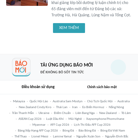
khai giảng lớp bồi dưỡng lý luận chính trị cho
65 đảng viên mới đến từ Đảng bộ các xã:
Trường Hà, Hà Quảng, Lũng Nặm và Tổng Cọt.
XEM THÊM
TẢI ỨNG DỤNG BÁO MỚI
ĐỂ KHÔNG BỎ SÓT TIN TỨC
Điều khoản sử dụng
Chính sách bảo mật
Malaysia
Quốc Hội Lào
Australia Sam Mostyn
Chủ Tịch Quốc Hội
Australia
New Zealand Cindy Kiro
Thái Lan
Iran
Eo Biển Hormuz
Nắng Nóng
Trần Thanh Mẫn
Ukraine
Điểm Chuẩn
Liên Bang Nga
New Zealand
Tô Lâm
ASEAN Cup 2026
Luật Dầu Khí
Mũi Nghê
Xaysomphone Phomvihane
Myanmar
AFF Cup 2026
Lịch Thi Đấu AFF Cup 2026
Bảng Xếp Hạng AFF Cup 2026
Bóng Đá
Báo Bóng Đá
Bóng Đá Việt Nam
Thể Thao
Lionel Messi
Lamine Yamal
Nguyễn Xuân Son
Nguyễn Đình Bắc