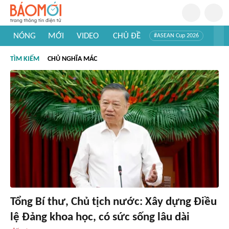
NÓNG
MỚI
VIDEO
CHỦ ĐỀ
#ASEAN Cup 2026
#Trí tuệ nhân tạo
#Mỹ - Iran
#Khám phá Việt Nam
TÌM KIẾM
CHỦ NGHĨA MÁC
#Khám phá thế giới
Tổng Bí thư, Chủ tịch nước: Xây dựng Điều
lệ Đảng khoa học, có sức sống lâu dài