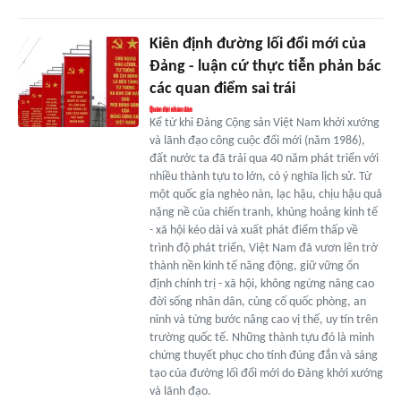
Kiên định đường lối đổi mới của
Đảng - luận cứ thực tiễn phản bác
các quan điểm sai trái
Kể từ khi Đảng Cộng sản Việt Nam khởi xướng
và lãnh đạo công cuộc đổi mới (năm 1986),
đất nước ta đã trải qua 40 năm phát triển với
nhiều thành tựu to lớn, có ý nghĩa lịch sử. Từ
một quốc gia nghèo nàn, lạc hậu, chịu hậu quả
nặng nề của chiến tranh, khủng hoảng kinh tế
- xã hội kéo dài và xuất phát điểm thấp về
trình độ phát triển, Việt Nam đã vươn lên trở
thành nền kinh tế năng động, giữ vững ổn
định chính trị - xã hội, không ngừng nâng cao
đời sống nhân dân, củng cố quốc phòng, an
ninh và từng bước nâng cao vị thế, uy tín trên
trường quốc tế. Những thành tựu đó là minh
chứng thuyết phục cho tính đúng đắn và sáng
tạo của đường lối đổi mới do Đảng khởi xướng
và lãnh đạo.