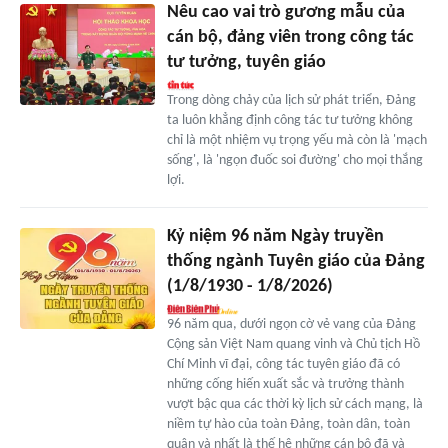
Nêu cao vai trò gương mẫu của
cán bộ, đảng viên trong công tác
tư tưởng, tuyên giáo
Trong dòng chảy của lịch sử phát triển, Đảng
ta luôn khẳng định công tác tư tưởng không
chỉ là một nhiệm vụ trọng yếu mà còn là 'mạch
sống', là 'ngọn đuốc soi đường' cho mọi thắng
lợi.
Kỷ niệm 96 năm Ngày truyền
thống ngành Tuyên giáo của Đảng
(1/8/1930 - 1/8/2026)
96 năm qua, dưới ngọn cờ vẻ vang của Đảng
Cộng sản Việt Nam quang vinh và Chủ tịch Hồ
Chí Minh vĩ đại, công tác tuyên giáo đã có
những cống hiến xuất sắc và trưởng thành
vượt bậc qua các thời kỳ lịch sử cách mạng, là
niềm tự hào của toàn Đảng, toàn dân, toàn
quân và nhất là thế hệ những cán bộ đã và