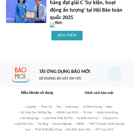
hàng đạt giải C 'Sự kiện, hoạt
động ấn tượng' tại Hội Báo toàn
quốc 2025
XEM THÊM
TẢI ỨNG DỤNG BÁO MỚI
ĐỂ KHÔNG BỎ SÓT TIN TỨC
Điều khoản sử dụng
Chính sách bảo mật
Logistic
Tháo Gỡ
Mỹ
Indonesia
Lê Minh Hưng
Năm
Bộ Giáo Dục Và Đào Tạo
ASEAN Cup 2026
Tô Lâm
Huấn Hoa Hồng
Liên Bang Nga
Luật Phát Triển Đô Thị
Eo Biển Hormuz
Campuchia
Luật Kiến Trúc
Hạ Tầng
Doanh Nghiệp
UBND
THPT Chuyên Tuyên Quang
Iran
Phát Triển Bền Vững
Đại Biểu Quốc Hội
AFF Cup 2026