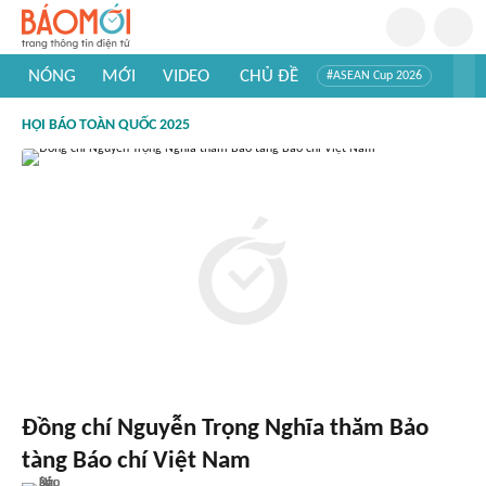
NÓNG
MỚI
VIDEO
CHỦ ĐỀ
#ASEAN Cup 2026
#Trí tuệ nhân tạo
#Mỹ - Iran
#Khám phá Việt Nam
HỘI BÁO TOÀN QUỐC 2025
#Khám phá thế giới
Đồng chí Nguyễn Trọng Nghĩa thăm Bảo
tàng Báo chí Việt Nam