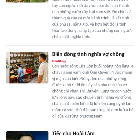
tay con người nơi đây vun bồi để hình thành
nên những vườn cây trái sum suê. Đó chính là
thành quả của cả một hành trình, là kết tinh
của phù sa, nắng gió, và hơn hết đó là tinh
thần lao động, sáng tạo của những con người
chân chất, nghĩa tình.
Biển đông tình nghĩa vợ chồng
Con nước sông Cửa Lớn buổi hoàng hôn lặng lẽ
chảy ngang vàm Kinh Ông Quyền. Nước mang
vị mặn của biển Đông, len qua những rừng
đước xanh rì rồi ôm lấy căn nhà nhỏ của vợ
chồng chị Phan Thị Chuyển. Cũng từ con nước
lớn ròng này, câu chuyện tình nghĩa vợ chồng
chân chất miền biển đã lớn lên cùng nghề làm
mắm cá sơn, thứ đặc sản từng bị xem là 'cá bỏ
đi' của xứ rừng phương Nam.
Tiếc cho Hoài Lâm