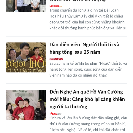
Trong chuyến du lịch gia đình tại Đài Loan,
Hoa hậu Thùy Lâm gây chú ý khi tiết lộ chiều
cao vượt trội của hai con cùng những khoảnh
khắc đời thường hạnh phúc bên ông xã Tiến sĩ.
Dàn diễn viên 'Người thổi tù và
hàng tổng' sau 25 năm
Sau 25 năm kể từ khi bộ phim 'Người thổi tù và
hàng tổng' lên sóng, cuộc sống của dàn diễn
viên năm nào đã có nhiều đổi thay,
Đến Nghệ An quê Hồ Văn Cường
mới hiểu: Càng khó lại càng khiến
người ta thương
Sinh ra và lớn lên ở vùng đất đầy nắng gió, cầu
thủ Hồ Văn Cường mang trong mình sự bền bỉ,
lì lợm rất 'Nghệ'. Và có lẽ, chỉ khi đặt chân tới