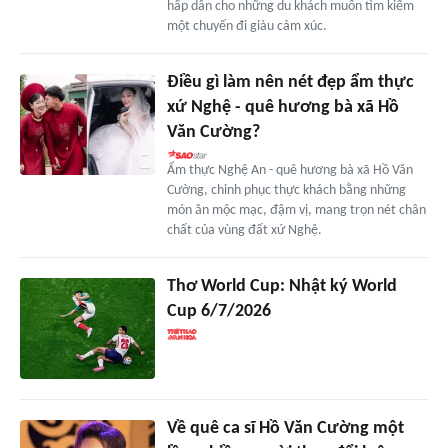
hấp dẫn cho những du khách muốn tìm kiếm
một chuyến đi giàu cảm xúc.
Điều gì làm nên nét đẹp ẩm thực
xứ Nghệ - quê hương bà xã Hồ
Văn Cường?
Ẩm thực Nghệ An - quê hương bà xã Hồ Văn
Cường, chinh phục thực khách bằng những
món ăn mộc mạc, đậm vị, mang trọn nét chân
chất của vùng đất xứ Nghệ.
Thơ World Cup: Nhật ký World
Cup 6/7/2026
Về quê ca sĩ Hồ Văn Cường một