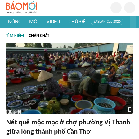
NÓNG
MỚI
VIDEO
CHỦ ĐỀ
#ASEAN Cup 2026
#Trí tuệ nhân tạo
#Mỹ - Iran
#Khám phá Việt Nam
TÌM KIẾM
CHÂN CHẤT
#Khám phá thế giới
Nét quê mộc mạc ở chợ phường Vị Thanh
giữa lòng thành phố Cần Thơ