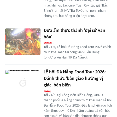
đồng, 'Bà Tuyết Diamond' bất ngờ lấn sân âm
nhạc khi hợp tác cùng Tuấn Cry (tác giả 'Bắc
Bling') ra mắt MV 'Bà Tuyết hơi non', nhanh
chóng thu hút hàng triệu lượt xem.
Đưa ẩm thực thành 'đại sứ văn
hóa'
Tối 21-5, Lễ hội Đà Nẵng Food Tour 2026 chính
thức khai mạc tại công viên Biển Đông
(phường An Hải, TP Đà Nẵng).
Lễ hội Đà Nẵng Food Tour 2026:
Đánh thức 'bản giao hưởng vị
giác' bên biển
Tối 21/5, tại Công viên Biển Đông, UBND
thành phố Đà Nẵng chính thức khai mạc Lễ hội
Đà Nẵng Food Tour 2026. Đây là sự kiện du lịch
- ẩm thực quy mô lớn nhằm quảng bá văn hóa,
con người và bản sắc địa phương thông qua