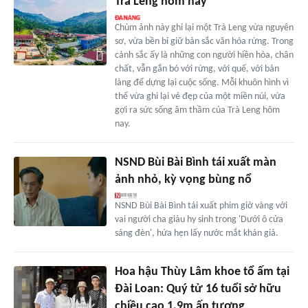
Trà Leng hôm nay
Chùm ảnh này ghi lại một Trà Leng vừa nguyên
sơ, vừa bền bỉ giữ bản sắc văn hóa rừng. Trong
cảnh sắc ấy là những con người hiền hòa, chân
chất, vẫn gắn bó với rừng, với quế, với bản
làng để dựng lại cuộc sống. Mỗi khuôn hình vì
thế vừa ghi lại vẻ đẹp của một miền núi, vừa
gợi ra sức sống âm thầm của Trà Leng hôm
nay.
NSND Bùi Bài Bình tái xuất màn
ảnh nhỏ, kỳ vọng bùng nổ
NSND Bùi Bài Bình tái xuất phim giờ vàng với
vai người cha giàu hy sinh trong 'Dưới ô cửa
sáng đèn', hứa hẹn lấy nước mắt khán giả.
Hoa hậu Thùy Lâm khoe tổ ấm tại
Đài Loan: Quý tử 16 tuổi sở hữu
chiều cao 1,9m ấn tượng