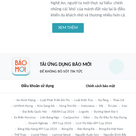
Nghệ An, người ta mới thực sự hiểu: chính
những cái 'khó' của mảnh đất này lại là điều
khiến du khách nhớ và thương nhiều hơn cả.
XEM THÊM
TẢI ỨNG DỤNG BÁO MỚI
ĐỂ KHÔNG BỎ SÓT TIN TỨC
Điều khoản sử dụng
Chính sách bảo mật
An Ninh Mạng
Luật Phát Triển Đô Thị
Luật Kiến Trúc
Hạ Tầng
Tháo Gỡ
Lê Minh Hưng
Kim Sang-Sik
Vùng Thủ Đô
Indonesia
Mỹ
Tô Lâm
Iran
Đại Biểu Quốc Hội
ASEAN Cup 2026
Logistic
Đường Vành Đai 5
Eo Biển Hormuz
Liên Bang Nga
Campuchia
Năm
Dự Án Đầu Tư Xây Dựng
Doanh Nghiệp
AFF Cup 2026
Lịch Thi Đấu AFF Cup 2026
Bảng Xếp Hạng AFF Cup 2026
Bóng Đá
Báo Bóng Đá
Bóng Đá Việt Nam
Thể Thao
Lionel Messi
Lamine Yamal
Nguyễn Xuân Son
Nguyễn Đình Bắc