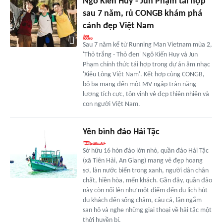
Ngô Kiến Huy - Jun Phạm tái hợp
sau 7 năm, rủ CONGB khám phá
cảnh đẹp Việt Nam
Sau 7 năm kể từ Running Man Vietnam mùa 2,
'Thỏ trắng - Thỏ đen' Ngô Kiến Huy và Jun
Phạm chính thức tái hợp trong dự án âm nhạc
'Xiêu Lòng Việt Nam'. Kết hợp cùng CONGB,
bộ ba mang đến một MV ngập tràn năng
lượng tích cực, tôn vinh vẻ đẹp thiên nhiên và
con người Việt Nam.
Yên bình đảo Hải Tặc
Sở hữu 16 hòn đảo lớn nhỏ, quần đảo Hải Tặc
(xã Tiên Hải, An Giang) mang vẻ đẹp hoang
sơ, làn nước biển trong xanh, người dân chân
chất, hiền hòa, mến khách. Gần đây, quần đảo
này còn nổi lên như một điểm đến du lịch hút
du khách đến sống chậm, câu cá, lặn ngắm
san hô và nghe những giai thoại về hải tặc một
thời huyền bí.