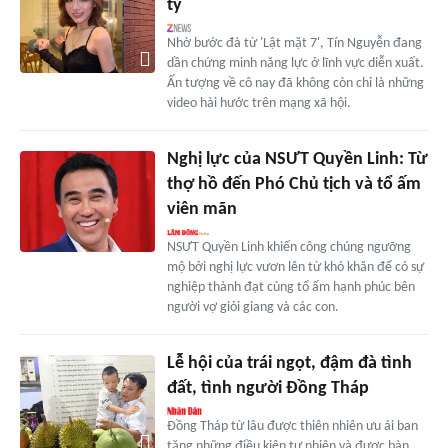
tỷ
Nhờ bước đà từ 'Lật mặt 7', Tín Nguyễn đang
dần chứng minh năng lực ở lĩnh vực diễn xuất.
Ấn tượng về cô nay đã không còn chỉ là những
video hài hước trên mạng xã hội.
Nghị lực của NSƯT Quyền Linh: Từ
thợ hồ đến Phó Chủ tịch và tổ ấm
viên mãn
NSƯT Quyền Linh khiến công chúng ngưỡng
mộ bởi nghị lực vươn lên từ khó khăn để có sự
nghiệp thành đạt cùng tổ ấm hạnh phúc bên
người vợ giỏi giang và các con.
Lễ hội của trái ngọt, đậm đà tình
đất, tình người Đồng Tháp
Đồng Tháp từ lâu được thiên nhiên ưu ái ban
tặng những điều kiện tự nhiên và được bàn