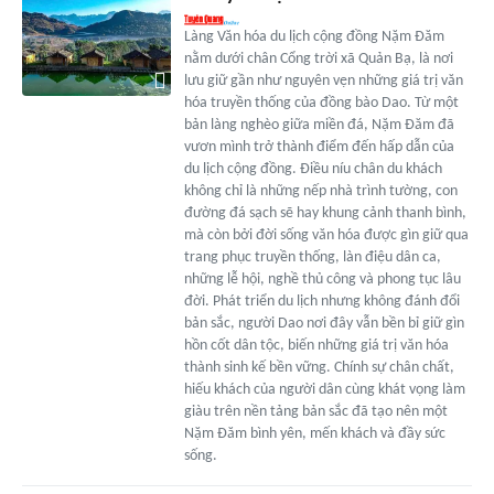
Làng Văn hóa du lịch cộng đồng Nặm Đăm
nằm dưới chân Cổng trời xã Quản Bạ, là nơi
lưu giữ gần như nguyên vẹn những giá trị văn
hóa truyền thống của đồng bào Dao. Từ một
bản làng nghèo giữa miền đá, Nặm Đăm đã
vươn mình trở thành điểm đến hấp dẫn của
du lịch cộng đồng. Điều níu chân du khách
không chỉ là những nếp nhà trình tường, con
đường đá sạch sẽ hay khung cảnh thanh bình,
mà còn bởi đời sống văn hóa được gìn giữ qua
trang phục truyền thống, làn điệu dân ca,
những lễ hội, nghề thủ công và phong tục lâu
đời. Phát triển du lịch nhưng không đánh đổi
bản sắc, người Dao nơi đây vẫn bền bỉ giữ gìn
hồn cốt dân tộc, biến những giá trị văn hóa
thành sinh kế bền vững. Chính sự chân chất,
hiếu khách của người dân cùng khát vọng làm
giàu trên nền tảng bản sắc đã tạo nên một
Nặm Đăm bình yên, mến khách và đầy sức
sống.