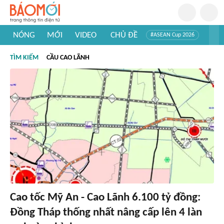
NÓNG
MỚI
VIDEO
CHỦ ĐỀ
#ASEAN Cup 2026
#Trí tuệ nhân tạo
#Mỹ - Iran
#Khám phá Việt Nam
TÌM KIẾM
CẦU CAO LÃNH
#Khám phá thế giới
Cao tốc Mỹ An - Cao Lãnh 6.100 tỷ đồng:
Đồng Tháp thống nhất nâng cấp lên 4 làn