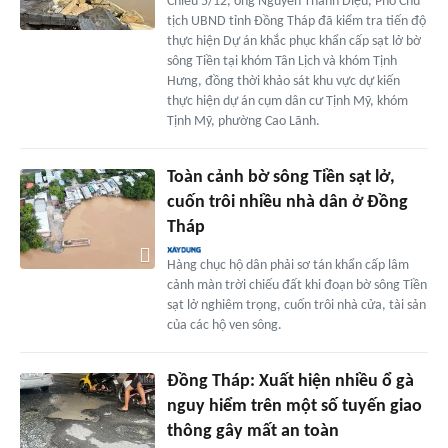
Chiều 5/12, ông Nguyễn Thành Diệu, Phó Chủ
tịch UBND tỉnh Đồng Tháp đã kiểm tra tiến độ
thực hiện Dự án khắc phục khẩn cấp sạt lở bờ
sông Tiền tại khóm Tân Lịch và khóm Tịnh
Hưng, đồng thời khảo sát khu vực dự kiến
thực hiện dự án cụm dân cư Tịnh Mỹ, khóm
Tịnh Mỹ, phường Cao Lãnh.
Toàn cảnh bờ sông Tiền sạt lở,
cuốn trôi nhiều nhà dân ở Đồng
Tháp
Hàng chục hộ dân phải sơ tán khẩn cấp lâm
cảnh màn trời chiếu đất khi đoạn bờ sông Tiền
sạt lở nghiêm trọng, cuốn trôi nhà cửa, tài sản
của các hộ ven sông.
Đồng Tháp: Xuất hiện nhiều ổ gà
nguy hiểm trên một số tuyến giao
thông gây mất an toàn