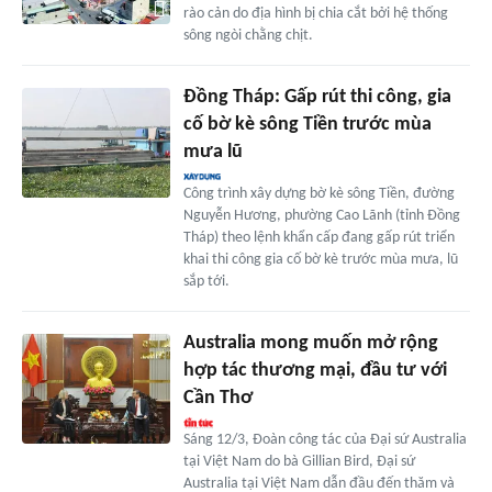
rào cản do địa hình bị chia cắt bởi hệ thống
sông ngòi chằng chịt.
Đồng Tháp: Gấp rút thi công, gia
cố bờ kè sông Tiền trước mùa
mưa lũ
Công trình xây dựng bờ kè sông Tiền, đường
Nguyễn Hương, phường Cao Lãnh (tỉnh Đồng
Tháp) theo lệnh khẩn cấp đang gấp rút triển
khai thi công gia cố bờ kè trước mùa mưa, lũ
sắp tới.
Australia mong muốn mở rộng
hợp tác thương mại, đầu tư với
Cần Thơ
Sáng 12/3, Đoàn công tác của Đại sứ Australia
tại Việt Nam do bà Gillian Bird, Đại sứ
Australia tại Việt Nam dẫn đầu đến thăm và