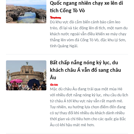
Quốc ngang nhiên chạy xe lên di
tích Cổng Tò Vò
Dù khu vực đã cắm biển cảnh báo cấm leo
trèo, đi lại và tác động lên di tích, một nam du
khách nước ngoài vẫn điều khiển xe máy chạy
thẳng lên vòm đá Cổng Tò Vò, đặc khu Lý Sơn,
tỉnh Quảng Ngãi.
Bất chấp nắng nóng kỷ lục, du
khách châu Á vẫn đổ sang châu
Âu
Mặc dù châu Âu đang trải qua một mùa Hè
với nhiều đợt nắng nóng kỷ lục, nhu cầu du lịch
từ châu Á tới khu vực này vẫn rất mạnh mẽ.
Tuy nhiên, xu hướng lựa chọn điểm đến đang
có sự thay đổi khi nhiều du khách dành nhiều
thời gian và chi tiêu hơn cho các quốc gia Bắc
Âu có khí hậu mát mẻ hơn.