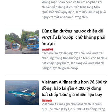
không mặc phao hoặc vô tư cởi áo phao khi
thuyền vẫn đang di chuyển trên sông Nho
Quế, bất chấp quy định, làm dấy lên lo ngại về
nguy cơ mất an toàn đường thủy.
Dùng làn đường ngược chiều để
vượt ẩu là 'cướp' chứ không phải
'mượn'
Cách nói 'mượn làn ngược chiều để vượt xe'
chỉ đúng trong tình huống an toàn, còn hành vi
bất chấp nguy hiểm, lao sang để vượt nhanh
bằng được thì gọi là cướp.
Vietnam Airlines thu hơn 76.500 tỷ
đồng, báo lãi gần 4.200 tỷ đồng
bất chấp 'bão' giá nhiên liệu bay
Vietnam Airlines ghi nhận doanh thu thuần
quý II/2026 đạt kỷ lục 38.303,4 tỷ đồng, tăng