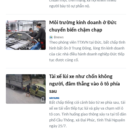
chuẩn mực trên mạng xã hội khiến nhiều
người bày tỏ sự phẫn nộ.
Môi trường kinh doanh ở Đức
chuyển biến chậm chạp
Bnews
Theo phóng viên TTXVN tại Đức, bất chấp tình
hình bất ổn ở Trung Đông, lòng tin kinh doanh
của các nhà điều hành doanh nghiệp Đức tiếp
tục được củng cố.
Tài xế lùi xe như chốn không
người, đâm thẳng vào ô tô phía
sau
Bất chấp tiếng còi cảnh báo từ xe phía sau, tài
xế xe tải vẫn tiếp tục lùi và gây va chạm với ô
tô con. Tình huống giao thông xảy ra tại tổ dân
phố Cầu Thông, xã Đại Phúc, tỉnh Thái Nguyên
ngày 25/7.