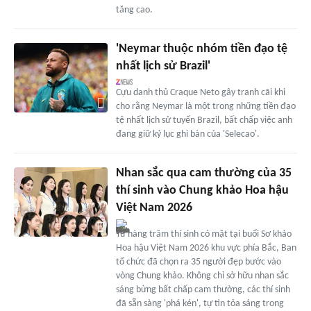
tăng cao.
'Neymar thuộc nhóm tiền đạo tệ
nhất lịch sử Brazil'
Cựu danh thủ Craque Neto gây tranh cãi khi
cho rằng Neymar là một trong những tiền đạo
tệ nhất lịch sử tuyển Brazil, bất chấp việc anh
đang giữ kỷ lục ghi bàn của 'Selecao'.
Nhan sắc qua cam thường của 35
thí sinh vào Chung khảo Hoa hậu
Việt Nam 2026
Từ hàng trăm thí sinh có mặt tại buổi Sơ khảo
Hoa hậu Việt Nam 2026 khu vực phía Bắc, Ban
tổ chức đã chọn ra 35 người đẹp bước vào
vòng Chung khảo. Không chỉ sở hữu nhan sắc
sáng bừng bất chấp cam thường, các thí sinh
đã sẵn sàng 'phá kén', tự tin tỏa sáng trong