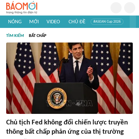
NÓNG
MỚI
VIDEO
CHỦ ĐỀ
#ASEAN Cup 2026
#Trí tuệ nhân tạo
#Mỹ - Iran
#Khám phá Việt Nam
TÌM KIẾM
BẤT CHẤP
#Khám phá thế giới
Chủ tịch Fed không đổi chiến lược truyền
thông bất chấp phản ứng của thị trường