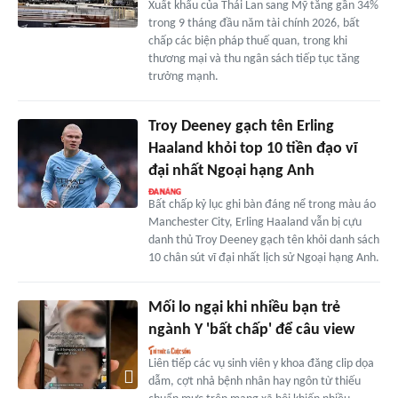
Xuất khẩu của Thái Lan sang Mỹ tăng gần 34%
trong 9 tháng đầu năm tài chính 2026, bất
chấp các biện pháp thuế quan, trong khi
thương mại và thu ngân sách tiếp tục tăng
trưởng mạnh.
Troy Deeney gạch tên Erling
Haaland khỏi top 10 tiền đạo vĩ
đại nhất Ngoại hạng Anh
Bất chấp kỷ lục ghi bàn đáng nể trong màu áo
Manchester City, Erling Haaland vẫn bị cựu
danh thủ Troy Deeney gạch tên khỏi danh sách
10 chân sút vĩ đại nhất lịch sử Ngoại hạng Anh.
Mối lo ngại khi nhiều bạn trẻ
ngành Y 'bất chấp' để câu view
Liên tiếp các vụ sinh viên y khoa đăng clip dọa
dẫm, cợt nhả bệnh nhân hay ngôn từ thiếu