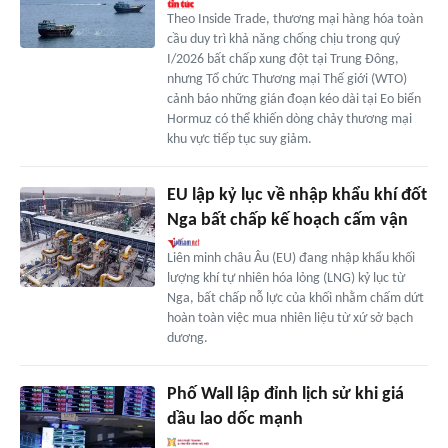
Theo Inside Trade, thương mại hàng hóa toàn
cầu duy trì khả năng chống chịu trong quý
I/2026 bất chấp xung đột tại Trung Đông,
nhưng Tổ chức Thương mại Thế giới (WTO)
cảnh báo những gián đoạn kéo dài tại Eo biển
Hormuz có thể khiến dòng chảy thương mại
khu vực tiếp tục suy giảm.
EU lập kỷ lục về nhập khẩu khí đốt
Nga bất chấp kế hoạch cấm vận
Liên minh châu Âu (EU) đang nhập khẩu khối
lượng khí tự nhiên hóa lỏng (LNG) kỷ lục từ
Nga, bất chấp nỗ lực của khối nhằm chấm dứt
hoàn toàn việc mua nhiên liệu từ xứ sở bạch
dương.
Phố Wall lập đỉnh lịch sử khi giá
dầu lao dốc mạnh