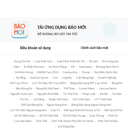
TẢI ỨNG DỤNG BÁO MỚI
ĐỂ KHÔNG BỎ SÓT TIN TỨC
Điều khoản sử dụng
Chính sách bảo mật
Vùng Thủ Đô
Luật Kiến Trúc
Luật Phát Triển Đô Thị
Tô Lâm
Kim Sang-Sik
Năm
Eo Biển Hormuz
An Ninh Mạng
Mỹ
Indonesia
Đường Vành Đai 5
Lê Minh Hưng
ASEAN Cup 2026
Campuchia
Trump
Đại Biểu Quốc Hội
Hạ Tầng
Sophon Zaram
Iran
Logistic
Liên Bang Nga
Doanh Nghiệp
AFF Cup 2026
Lịch Thi Đấu AFF Cup 2026
Bảng Xếp Hạng AFF Cup 2026
Bóng Đá
Báo Bóng Đá
Bóng Đá Việt Nam
Thể Thao
Lionel Messi
Lamine Yamal
Nguyễn Xuân Son
Nguyễn Đình Bắc
Tin Thế Giới
Pháp Luật
Xã Hội
Tin Bão
Tin Tức
Giá Vàng
Tuyển Việt Nam
U23 Việt Nam
U17 Việt Nam
Kết Quả Bóng Đá
Ngoại Hạng Anh
Bảng Xếp Hạng Ngoại Hạng Anh
Lịch Thi Đấu Ngoại Hạng Anh
Cúp C1
Kết Quả Vietlott Power 6/55
Kết Quả Xổ Số
Xổ Số Miền Nam
Xổ Số Miền Bắc
Xổ Số Miền Trung
Giao Thông
Thời Sự
Lịch Vạn Niên
Thời Tiết
Thời Tiết Thành Phố Hồ Chí Minh
Thời Tiết Hà Nội
Giá Xăng Dầu