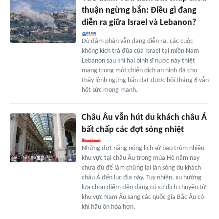
thuận ngừng bắn: Điều gì đang
diễn ra giữa Israel và Lebanon?
Dù đàm phán vẫn đang diễn ra, các cuộc
không kích trả đũa của Israel tại miền Nam
Lebanon sau khi hai binh sĩ nước này thiệt
mạng trong một chiến dịch an ninh đã cho
thấy lệnh ngừng bắn đạt được hồi tháng 6 vẫn
hết sức mong manh.
Châu Âu vẫn hút du khách châu Á
bất chấp các đợt sóng nhiệt
Những đợt nắng nóng lịch sử bao trùm nhiều
khu vực tại châu Âu trong mùa Hè năm nay
chưa đủ để làm chững lại làn sóng du khách
châu Á đến lục địa này. Tuy nhiên, xu hướng
lựa chọn điểm đến đang có sự dịch chuyển từ
khu vực Nam Âu sang các quốc gia Bắc Âu có
khí hậu ôn hòa hơn.