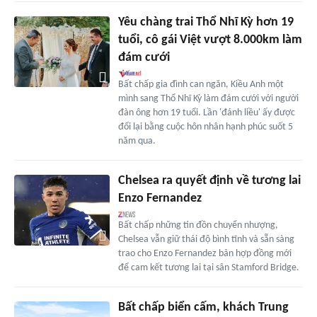
Yêu chàng trai Thổ Nhĩ Kỳ hơn 19
tuổi, cô gái Việt vượt 8.000km làm
đám cưới
Bất chấp gia đình can ngăn, Kiều Anh một
mình sang Thổ Nhĩ Kỳ làm đám cưới với người
đàn ông hơn 19 tuổi. Lần 'đánh liều' ấy được
đổi lại bằng cuộc hôn nhân hạnh phúc suốt 5
năm qua.
Chelsea ra quyết định về tương lai
Enzo Fernandez
Bất chấp những tin đồn chuyển nhượng,
Chelsea vẫn giữ thái độ bình tĩnh và sẵn sàng
trao cho Enzo Fernandez bản hợp đồng mới
để cam kết tương lai tại sân Stamford Bridge.
Bất chấp biển cấm, khách Trung