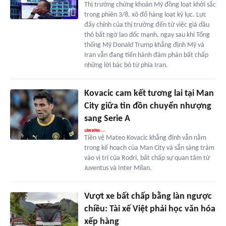
Thị trường chứng khoán Mỹ đồng loạt khởi sắc
trong phiên 3/8, xô đổ hàng loạt kỷ lục. Lực
đẩy chính của thị trường đến từ việc giá dầu
thô bất ngờ lao dốc mạnh, ngay sau khi Tổng
thống Mỹ Donald Trump khẳng định Mỹ và
Iran vẫn đang tiến hành đàm phán bất chấp
những lời bác bỏ từ phía Iran.
Kovacic cam kết tương lai tại Man
City giữa tin đồn chuyển nhượng
sang Serie A
Tiền vệ Mateo Kovacic khẳng định vẫn nằm
trong kế hoạch của Man City và sẵn sàng trám
vào vị trí của Rodri, bất chấp sự quan tâm từ
Juventus và Inter Milan.
Vượt xe bất chấp bằng làn ngược
chiều: Tài xế Việt phải học văn hóa
xếp hàng