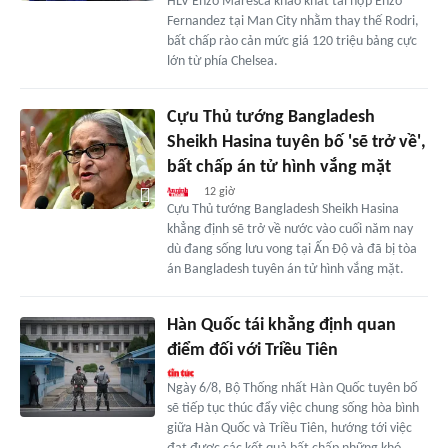
HLV Enzo Maresca khao khát tái hợp Enzo
Fernandez tại Man City nhằm thay thế Rodri,
bất chấp rào cản mức giá 120 triệu bảng cực
lớn từ phía Chelsea.
Cựu Thủ tướng Bangladesh
Sheikh Hasina tuyên bố 'sẽ trở về',
bất chấp án tử hình vắng mặt
12 giờ
Cựu Thủ tướng Bangladesh Sheikh Hasina
khẳng định sẽ trở về nước vào cuối năm nay
dù đang sống lưu vong tại Ấn Độ và đã bị tòa
án Bangladesh tuyên án tử hình vắng mặt.
Hàn Quốc tái khẳng định quan
điểm đối với Triều Tiên
Ngày 6/8, Bộ Thống nhất Hàn Quốc tuyên bố
sẽ tiếp tục thúc đẩy việc chung sống hòa bình
giữa Hàn Quốc và Triều Tiên, hướng tới việc