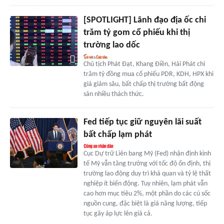
[SPOTLIGHT] Lãnh đạo địa ốc chi
trăm tỷ gom cổ phiếu khi thị
trường lao dốc
Chủ tịch Phát Đạt, Khang Điền, Hải Phát chi
trăm tỷ đồng mua cổ phiếu PDR, KDH, HPX khi
giá giảm sâu, bất chấp thị trường bất động
sản nhiều thách thức.
Fed tiếp tục giữ nguyên lãi suất
bất chấp lạm phát
Cục Dự trữ Liên bang Mỹ (Fed) nhận định kinh
tế Mỹ vẫn tăng trưởng với tốc độ ổn định, thị
trường lao động duy trì khả quan và tỷ lệ thất
nghiệp ít biến động. Tuy nhiên, lạm phát vẫn
cao hơn mục tiêu 2%, một phần do các cú sốc
nguồn cung, đặc biệt là giá năng lượng, tiếp
tục gây áp lực lên giá cả.