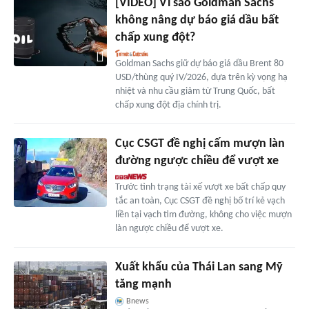
[VIDEO] Vì sao Goldman Sachs
không nâng dự báo giá dầu bất
chấp xung đột?
Goldman Sachs giữ dự báo giá dầu Brent 80
USD/thùng quý IV/2026, dựa trên kỳ vọng hạ
nhiệt và nhu cầu giảm từ Trung Quốc, bất
chấp xung đột địa chính trị.
Cục CSGT đề nghị cấm mượn làn
đường ngược chiều để vượt xe
Trước tình trạng tài xế vượt xe bất chấp quy
tắc an toàn, Cục CSGT đề nghị bố trí kẻ vạch
liền tại vạch tim đường, không cho việc mượn
làn ngược chiều để vượt xe.
Xuất khẩu của Thái Lan sang Mỹ
tăng mạnh
Bnews