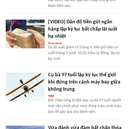
đạt được các kết quả bất chấp những khó
khăn hiện nay.
[VIDEO] Dân đổ tiền gửi ngân
hàng lập kỷ lục bất chấp lãi suất
hạ nhiệt
Dù lãi suất giảm từ tháng 4, tiền gửi dân cư
cuối tháng 5 vượt 10,82 triệu tỷ đồng, lập kỷ
lục mới.
Cụ bà 97 tuổi lập kỷ lục thế giới
khi đứng trên cánh máy bay giữa
không trung
Bất chấp từng bị đột quỵ, cụ bà 97 tuổi người
Anh vẫn chinh phục màn đứng trên cánh máy
bay để gây quỹ cho bệnh viện.
Vừa đánh vừa đàm bất chấp thỏa