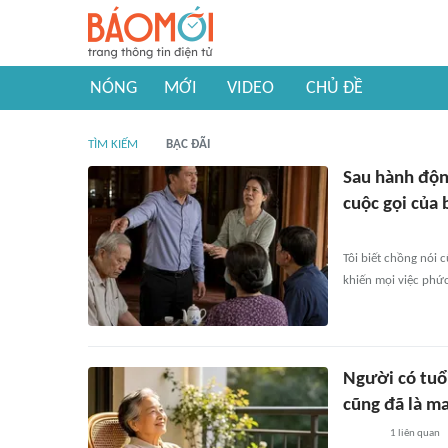
NÓNG
MỚI
VIDEO
CHỦ ĐỀ
TÌM KIẾM
BẠC ĐÃI
Sau hành động
cuộc gọi của
Tôi biết chồng nói c
khiến mọi việc phứ
Người có tuổ
cũng đã là m
1
liên quan