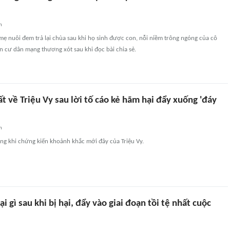
n
mẹ nuôi đem trả lại chùa sau khi họ sinh được con, nỗi niềm trông ngóng của cô
 cư dân mạng thương xót sau khi đọc bài chia sẻ.
t về Triệu Vy sau lời tố cáo kẻ hãm hại đẩy xuống 'đáy
n
ng khi chứng kiến khoảnh khắc mới đây của Triệu Vy.
ại gì sau khi bị hại, đẩy vào giai đoạn tồi tệ nhất cuộc