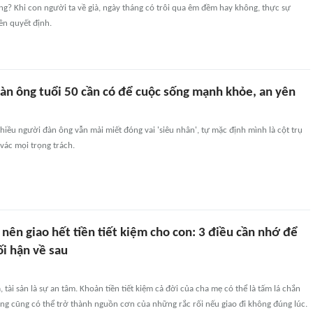
g? Khi con người ta về già, ngày tháng có trôi qua êm đềm hay không, thực sự
iền quyết định.
đàn ông tuổi 50 cần có để cuộc sống mạnh khỏe, an yên
hiều người đàn ông vẫn mải miết đóng vai 'siêu nhân', tự mặc định mình là cột trụ
vác mọi trọng trách.
 nên giao hết tiền tiết kiệm cho con: 3 điều cần nhớ để
ối hận về sau
, tài sản là sự an tâm. Khoản tiền tiết kiệm cả đời của cha mẹ có thể là tấm lá chắn
ưng cũng có thể trở thành nguồn cơn của những rắc rối nếu giao đi không đúng lúc.