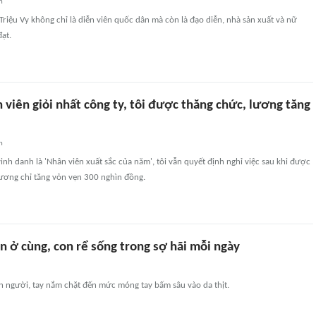
n
 Triệu Vy không chỉ là diễn viên quốc dân mà còn là đạo diễn, nhà sản xuất và nữ
ạt.
 viên giỏi nhất công ty, tôi được thăng chức, lương tăng
n
inh danh là 'Nhân viên xuất sắc của năm', tôi vẫn quyết định nghỉ việc sau khi được
lương chỉ tăng vỏn vẹn 300 nghìn đồng.
n ở cùng, con rể sống trong sợ hãi mỗi ngày
n người, tay nắm chặt đến mức móng tay bấm sâu vào da thịt.