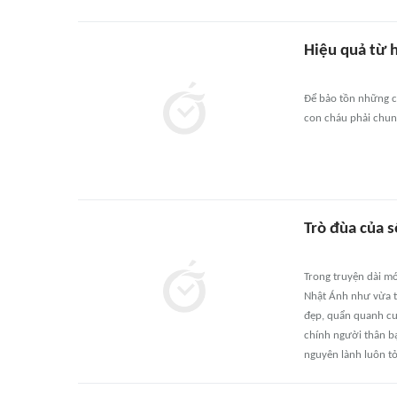
Hiệu quả từ 
Để bảo tồn những c
con cháu phải chung
Trò đùa của s
Trong truyện dài m
Nhật Ánh như vừa th
đẹp, quẩn quanh cuộ
chính người thân bạ
nguyên lành luôn tỏ