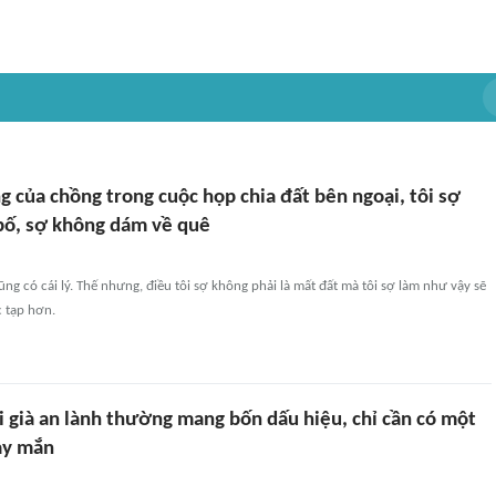
 của chồng trong cuộc họp chia đất bên ngoại, tôi sợ
 bố, sợ không dám về quê
ũng có cái lý. Thế nhưng, điều tôi sợ không phải là mất đất mà tôi sợ làm như vậy sẽ
c tạp hơn.
i già an lành thường mang bốn dấu hiệu, chỉ cần có một
ay mắn