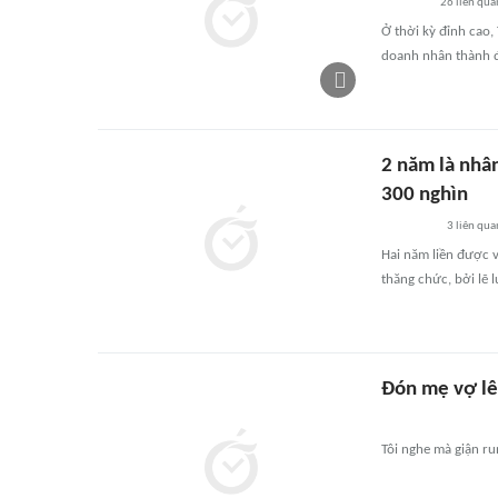
26
liên qua
Ở thời kỳ đỉnh cao,
doanh nhân thành đ
2 năm là nhân
300 nghìn
3
liên qua
Hai năm liền được v
thăng chức, bởi lẽ 
Đón mẹ vợ lê
Tôi nghe mà giận ru