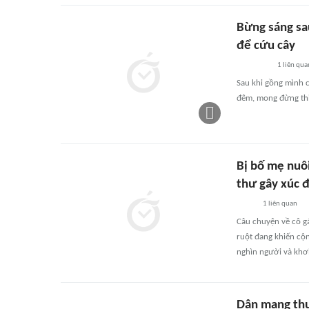
Bừng sáng sau
để cứu cây
1
liên qua
Sau khi gồng mình c
đêm, mong đừng thi
Bị bố mẹ nuôi
thư gây xúc 
1
liên quan
Câu chuyện về cô gá
ruột đang khiến cộ
nghìn người và khơi
Dân mạng thư