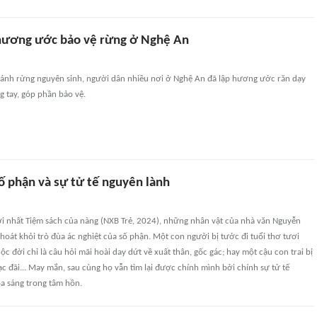
hương ước bảo vệ rừng ở Nghệ An
ánh rừng nguyên sinh, người dân nhiều nơi ở Nghệ An đã lập hương ước răn dạy
 tay, góp phần bảo vệ.
ố phận và sự tử tế nguyên lành
ới nhất Tiệm sách của nàng (NXB Trẻ, 2024), những nhân vật của nhà văn Nguyễn
oát khỏi trò đùa ác nghiệt của số phận. Một con người bị tước đi tuổi thơ tươi
c đời chỉ là câu hỏi mãi hoài day dứt về xuất thân, gốc gác; hay một cậu con trai bị
c đãi... May mắn, sau cùng họ vẫn tìm lại được chính mình bởi chính sự tử tế
a sáng trong tâm hồn.