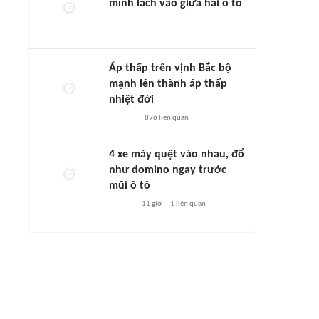
mình lách vào giữa hai ô tô
Áp thấp trên vịnh Bắc bộ
mạnh lên thành áp thấp
nhiệt đới
896
liên quan
4 xe máy quệt vào nhau, đổ
như domino ngay trước
mũi ô tô
11 giờ
1
liên quan