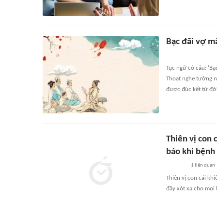
Bạc đãi vợ mấ
Tục ngữ có câu: 'Bạ
Thoạt nghe tưởng n
được đúc kết từ đờ
Thiên vị con 
báo khi bệnh
1
liên quan
Thiên vị con cái kh
đầy xót xa cho mọi