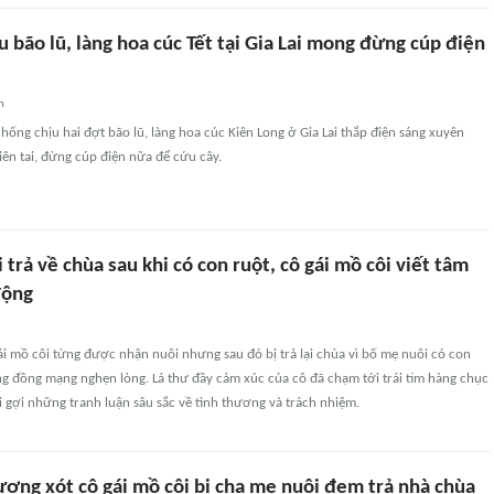
 bão lũ, làng hoa cúc Tết tại Gia Lai mong đừng cúp điện
n
hống chịu hai đợt bão lũ, làng hoa cúc Kiên Long ở Gia Lai thắp điện sáng xuyên
ên tai, đừng cúp điện nữa để cứu cây.
 trả về chùa sau khi có con ruột, cô gái mồ côi viết tâm
động
i mồ côi từng được nhận nuôi nhưng sau đó bị trả lại chùa vì bố mẹ nuôi có con
ng đồng mạng nghẹn lòng. Lá thư đầy cảm xúc của cô đã chạm tới trái tim hàng chục
 gợi những tranh luận sâu sắc về tình thương và trách nhiệm.
ơng xót cô gái mồ côi bị cha mẹ nuôi đem trả nhà chùa