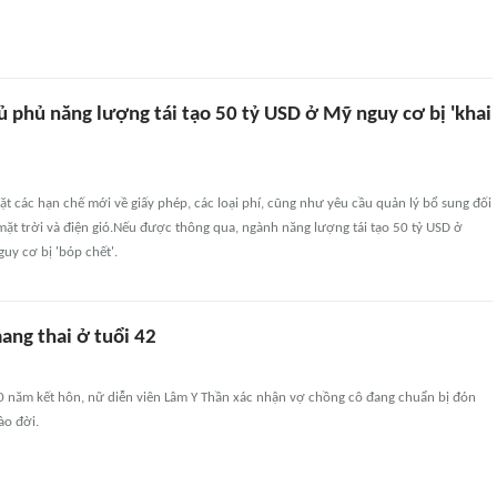
hủ phủ năng lượng tái tạo 50 tỷ USD ở Mỹ nguy cơ bị 'khai
ặt các hạn chế mới về giấy phép, các loại phí, cũng như yêu cầu quản lý bổ sung đối
mặt trời và điện gió.Nếu được thông qua, ngành năng lượng tái tạo 50 tỷ USD ở
uy cơ bị 'bóp chết'.
ang thai ở tuổi 42
0 năm kết hôn, nữ diễn viên Lâm Y Thần xác nhận vợ chồng cô đang chuẩn bị đón
ào đời.