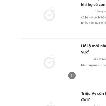
khi họ có con
1
liên qua
Cô bé mồ côi bị bố 
nhiều năm qua khiến
Hé lộ mới nhấ
vực'
26
liên qua
Nhiều người xúc độ
Triệu Vy còn l
đời?