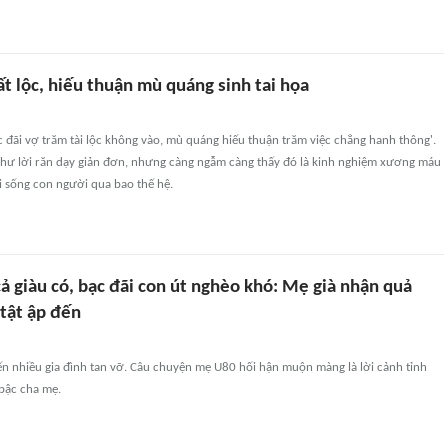
t lộc, hiếu thuận mù quáng sinh tai họa
c đãi vợ trăm tài lộc không vào, mù quáng hiếu thuận trăm việc chẳng hanh thông'.
hư lời răn dạy giản đơn, nhưng càng ngẫm càng thấy đó là kinh nghiệm xương máu
i sống con người qua bao thế hệ.
cả giàu có, bạc đãi con út nghèo khó: Mẹ già nhận quả
 tật ập đến
iến nhiều gia đình tan vỡ. Câu chuyện mẹ U80 hối hận muộn màng là lời cảnh tỉnh
 bậc cha mẹ.