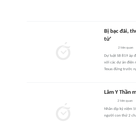
Bị bạc đãi, t
tử'
2
liên quan
Dự luật SB 819 áp đ
với các dự án điện 
Texas đứng trước ng
Lâm Y Thần m
2
liên quan
Nhân dịp kỷ niệm 1
người con thứ 2 ch