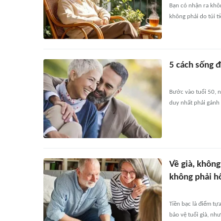
Bạn có nhận ra khôn
không phải do túi t
5 cách sống 
Bước vào tuổi 50, n
duy nhất phải gánh 
Về già, không
không phải h
Tiền bạc là điểm tựa
bảo vệ tuổi già, nh