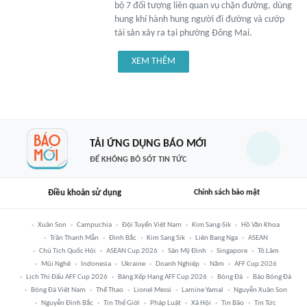
bộ 7 đối tượng liên quan vụ chặn đường, dùng
hung khí hành hung người đi đường và cướp
tài sản xảy ra tại phường Đông Mai.
XEM THÊM
TẢI ỨNG DỤNG BÁO MỚI
ĐỂ KHÔNG BỎ SÓT TIN TỨC
Điều khoản sử dụng
Chính sách bảo mật
Xuân Son
Campuchia
Đội Tuyển Việt Nam
Kim Sang-Sik
Hồ Văn Khoa
Trần Thanh Mẫn
Đình Bắc
Kim Sang Sik
Liên Bang Nga
ASEAN
Chủ Tịch Quốc Hội
ASEAN Cup 2026
Sân Mỹ Đình
Singapore
Tô Lâm
Mũi Nghê
Indonesia
Ukraine
Doanh Nghiệp
Năm
AFF Cup 2026
Lịch Thi Đấu AFF Cup 2026
Bảng Xếp Hạng AFF Cup 2026
Bóng Đá
Báo Bóng Đá
Bóng Đá Việt Nam
Thể Thao
Lionel Messi
Lamine Yamal
Nguyễn Xuân Son
Nguyễn Đình Bắc
Tin Thế Giới
Pháp Luật
Xã Hội
Tin Bão
Tin Tức