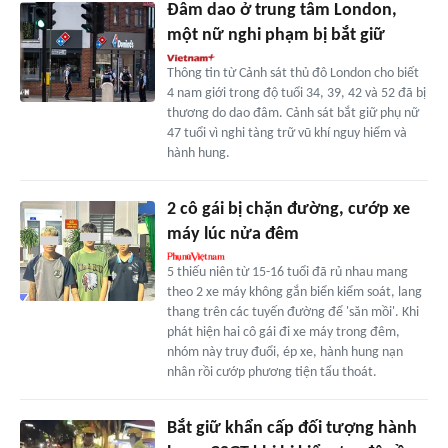
Đâm dao ở trung tâm London,
một nữ nghi phạm bị bắt giữ
Thông tin từ Cảnh sát thủ đô London cho biết
4 nam giới trong độ tuổi 34, 39, 42 và 52 đã bị
thương do dao đâm. Cảnh sát bắt giữ phụ nữ
47 tuổi vì nghi tàng trữ vũ khí nguy hiểm và
hành hung.
2 cô gái bị chặn đường, cướp xe
máy lúc nửa đêm
5 thiếu niên từ 15-16 tuổi đã rủ nhau mang
theo 2 xe máy không gắn biển kiểm soát, lang
thang trên các tuyến đường để 'săn mồi'. Khi
phát hiện hai cô gái đi xe máy trong đêm,
nhóm này truy đuổi, ép xe, hành hung nạn
nhân rồi cướp phương tiện tẩu thoát.
Bắt giữ khẩn cấp đối tượng hành