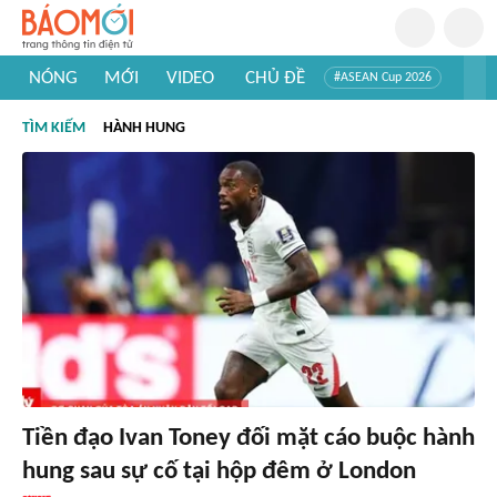
NÓNG
MỚI
VIDEO
CHỦ ĐỀ
#ASEAN Cup 2026
#Trí tuệ nhân tạo
#Mỹ - Iran
#Khám phá Việt Nam
TÌM KIẾM
HÀNH HUNG
#Khám phá thế giới
Tiền đạo Ivan Toney đối mặt cáo buộc hành
hung sau sự cố tại hộp đêm ở London