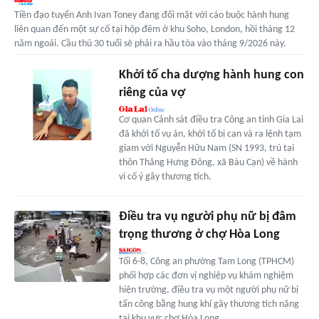
Tiền đạo tuyển Anh Ivan Toney đang đối mặt với cáo buộc hành hung
liên quan đến một sự cố tại hộp đêm ở khu Soho, London, hồi tháng 12
năm ngoái. Cầu thủ 30 tuổi sẽ phải ra hầu tòa vào tháng 9/2026 này.
Khởi tố cha dượng hành hung con
riêng của vợ
Cơ quan Cảnh sát điều tra Công an tỉnh Gia Lai
đã khởi tố vụ án, khởi tố bị can và ra lệnh tạm
giam với Nguyễn Hữu Nam (SN 1993, trú tại
thôn Thăng Hưng Đông, xã Bàu Cạn) về hành
vi cố ý gây thương tích.
Điều tra vụ người phụ nữ bị đâm
trọng thương ở chợ Hòa Long
Tối 6-8, Công an phường Tam Long (TPHCM)
phối hợp các đơn vị nghiệp vụ khám nghiệm
hiện trường, điều tra vụ một người phụ nữ bị
tấn công bằng hung khí gây thương tích nặng
tại khu vực chợ Hòa Long.