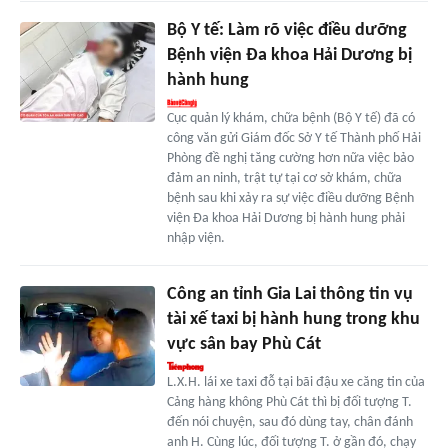
Bộ Y tế: Làm rõ việc điều dưỡng
Bệnh viện Đa khoa Hải Dương bị
hành hung
Cục quản lý khám, chữa bệnh (Bộ Y tế) đã có
công văn gửi Giám đốc Sở Y tế Thành phố Hải
Phòng đề nghị tăng cường hơn nữa việc bảo
đảm an ninh, trật tự tại cơ sở khám, chữa
bệnh sau khi xảy ra sự việc điều dưỡng Bệnh
viện Đa khoa Hải Dương bị hành hung phải
nhập viện.
Công an tỉnh Gia Lai thông tin vụ
tài xế taxi bị hành hung trong khu
vực sân bay Phù Cát
L.X.H. lái xe taxi đỗ tại bãi đậu xe căng tin của
Cảng hàng không Phù Cát thì bị đối tượng T.
đến nói chuyện, sau đó dùng tay, chân đánh
anh H. Cùng lúc, đối tượng T. ở gần đó, chạy