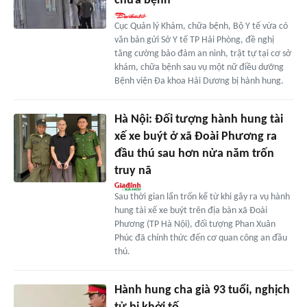
chữa bệnh
Cục Quản lý Khám, chữa bệnh, Bộ Y tế vừa có
văn bản gửi Sở Y tế TP Hải Phòng, đề nghị
tăng cường bảo đảm an ninh, trật tự tại cơ sở
khám, chữa bệnh sau vụ một nữ điều dưỡng
Bệnh viện Đa khoa Hải Dương bị hành hung.
Hà Nội: Đối tượng hành hung tài
xế xe buýt ở xã Đoài Phương ra
đầu thú sau hơn nửa năm trốn
truy nã
Sau thời gian lẩn trốn kể từ khi gây ra vụ hành
hung tài xế xe buýt trên địa bàn xã Đoài
Phương (TP Hà Nội), đối tượng Phan Xuân
Phúc đã chính thức đến cơ quan công an đầu
thú.
Hành hung cha già 93 tuổi, nghịch