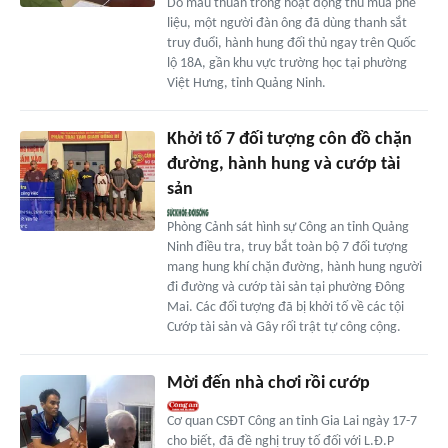
Do mâu thuẫn trong hoạt động thu mua phế
liệu, một người đàn ông đã dùng thanh sắt
truy đuổi, hành hung đối thủ ngay trên Quốc
lộ 18A, gần khu vực trường học tại phường
Việt Hưng, tỉnh Quảng Ninh.
Khởi tố 7 đối tượng côn đồ chặn
đường, hành hung và cướp tài
sản
Phòng Cảnh sát hình sự Công an tỉnh Quảng
Ninh điều tra, truy bắt toàn bộ 7 đối tượng
mang hung khí chặn đường, hành hung người
đi đường và cướp tài sản tại phường Đông
Mai. Các đối tượng đã bị khởi tố về các tội
Cướp tài sản và Gây rối trật tự công cộng.
Mời đến nhà chơi rồi cướp
Cơ quan CSĐT Công an tỉnh Gia Lai ngày 17-7
cho biết, đã đề nghị truy tố đối với L.Đ.P