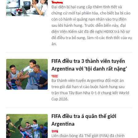
Đại diện bị hại cung cấp thêm tình tiết và
chứng cứ mới tại phiên tòa, cho biết ba bị cáo
còn có hành vi quăng nạn nhân vào trụ điện
sau khi hành hung. Trước diễn biến này, đại
diện Viện Kiểm sát đã đề nghị HĐXX trả hồ sơ
để điều tra bổ sung, làm rõ các tình tiết của vụ
án.
FIFA điều tra 3 thành viên tuyển
Argentina với 'tội danh rất nặng'
Ba thành viên tuyển Argentina đối mặt án
treo giò dài hạn vì cáo buộc hành hung sau
trận thua Tây Ban Nha 0-1 ở chung kết World
Cup 2026.
FIFA điều tra á quân thế giới
Argentina
Liên đoàn bóng đá Thế giới (FIFA) đã chính