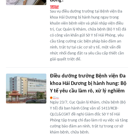
đồng?
Sau vụ điều dưỡng trưởng tại Bệnh viện Đa
khoa Hải Dương bị hành hung ngay trong
khuôn viên bệnh viện và phải nhập viện điều
trị, Cục Quản lý Khám, chữa bệnh (Bộ Y tế) đã
có công văn khẩn gửi Sở Y tế Hải Phòng, yêu
cầu tăng cường các biện pháp bảo đảm an
ninh, trật tự tại các cơ sở y tế, một vấn đề
nhức nhối đang đặt ra yêu cầu cấp thiết cần
giải quyết triệt để.
Điều dưỡng trưởng Bệnh viện Đa
khoa Hải Dương bị hành hung: Bộ
Y tế yêu cầu làm rõ, xử lý nghiêm
Ngày 23/7, Cục Quản lý Khám, chữa bệnh (Bộ
Y tế) đã ban hành Công văn số 1413/KCB-
QLCL&CGKT đề nghị Giám đốc Sở Y tế Hải
Phòng tập trung chỉ đạo làm rõ vụ việc và tăng
cường bảo đảm an ninh, trật tự trong cơ sở
khám bệnh, chữa bệnh.