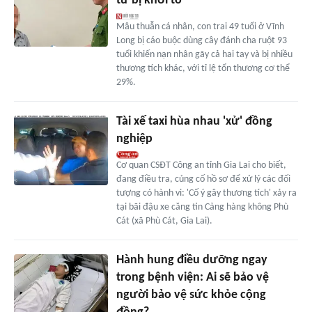
tử bị khởi tố
Mâu thuẫn cá nhân, con trai 49 tuổi ở Vĩnh
Long bị cáo buộc dùng cây đánh cha ruột 93
tuổi khiến nạn nhân gãy cả hai tay và bị nhiều
thương tích khác, với tỉ lệ tổn thương cơ thể
29%.
Tài xế taxi hùa nhau 'xử' đồng
nghiệp
Cơ quan CSĐT Công an tỉnh Gia Lai cho biết,
đang điều tra, củng cố hồ sơ để xử lý các đối
tượng có hành vi: 'Cố ý gây thương tích' xảy ra
tại bãi đậu xe căng tin Cảng hàng không Phù
Cát (xã Phù Cát, Gia Lai).
Hành hung điều dưỡng ngay
trong bệnh viện: Ai sẽ bảo vệ
người bảo vệ sức khỏe cộng