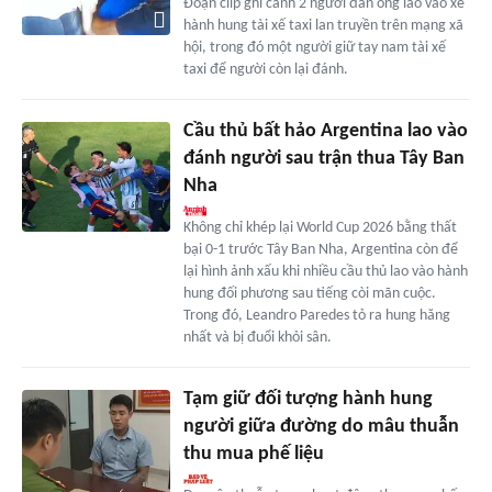
Đoạn clip ghi cảnh 2 người đàn ông lao vào xe
hành hung tài xế taxi lan truyền trên mạng xã
hội, trong đó một người giữ tay nam tài xế
taxi để người còn lại đánh.
Cầu thủ bất hảo Argentina lao vào
đánh người sau trận thua Tây Ban
Nha
Không chỉ khép lại World Cup 2026 bằng thất
bại 0-1 trước Tây Ban Nha, Argentina còn để
lại hình ảnh xấu khi nhiều cầu thủ lao vào hành
hung đối phương sau tiếng còi mãn cuộc.
Trong đó, Leandro Paredes tỏ ra hung hăng
nhất và bị đuổi khỏi sân.
Tạm giữ đối tượng hành hung
người giữa đường do mâu thuẫn
thu mua phế liệu