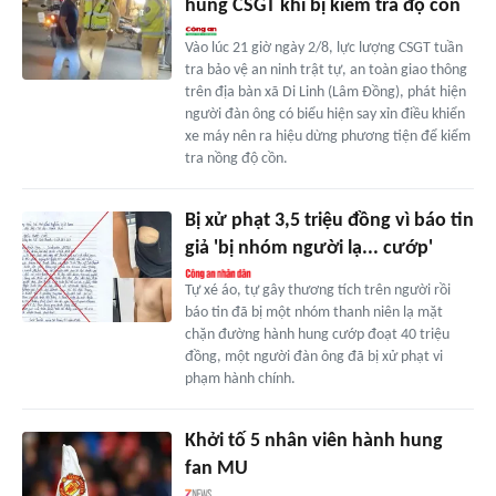
hung CSGT khi bị kiểm tra độ cồn
Vào lúc 21 giờ ngày 2/8, lực lượng CSGT tuần
tra bảo vệ an ninh trật tự, an toàn giao thông
trên địa bàn xã Di Linh (Lâm Đồng), phát hiện
người đàn ông có biểu hiện say xỉn điều khiển
xe máy nên ra hiệu dừng phương tiện để kiểm
tra nồng độ cồn.
Bị xử phạt 3,5 triệu đồng vì báo tin
giả 'bị nhóm người lạ... cướp'
Tự xé áo, tự gây thương tích trên người rồi
báo tin đã bị một nhóm thanh niên lạ mặt
chặn đường hành hung cướp đoạt 40 triệu
đồng, một người đàn ông đã bị xử phạt vi
phạm hành chính.
Khởi tố 5 nhân viên hành hung
fan MU