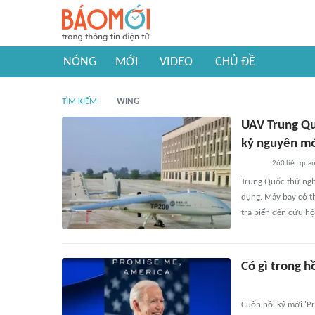
NÓNG
MỚI
VIDEO
CHỦ ĐỀ
TÌM KIẾM
WING
UAV Trung Qu
kỷ nguyên mớ
260
liên qua
Trung Quốc thử ngh
dụng. Máy bay có th
tra biển đến cứu hộ
Có gì trong h
Cuốn hồi ký mới 'P