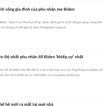
đời sống gia đình của phu nhân Joe Biden
l Biden, 'View From The East Wing', được đánh giá là có lối viết gọn gàng, mang đến
 từ những chi tiết giản dị, theo Philadelphia Inquirer.
u Đệ nhất phu nhân Jill Biden 'khiếp sợ' nhất
n Mỹ Jill Biden mới đây tiết lộ, cuộc tranh luận của cựu Tổng thống Joe Biden với
i năm 2024 khiến bà 'sợ chết khiếp' vì lo ông Biden sẽ đột quỵ.
hế hệ mới ra mắt tại quê nhà