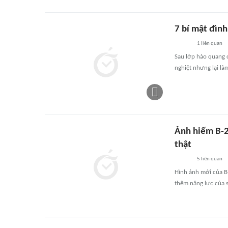
7 bí mật đình
1
liên quan
Sau lớp hào quang c
nghiệt nhưng lại l
Ảnh hiếm B-21
thật
5
liên quan
Hình ảnh mới của B-
thêm năng lực của s