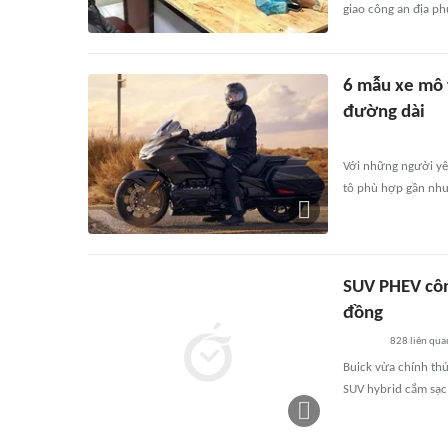
giao công an địa ph
6 mẫu xe mô 
đường dài
Với những người yêu
tô phù hợp gần như
SUV PHEV công
đồng
828
liên qua
Buick vừa chính th
SUV hybrid cắm sạc 