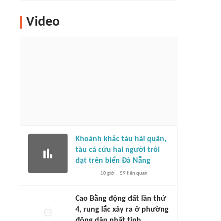
Video
Khoảnh khắc tàu hải quân,
tàu cá cứu hai người trôi
dạt trên biển Đà Nẵng
10 giờ
59
liên quan
Cao Bằng động đất lần thứ
4, rung lắc xảy ra ở phường
đông dân nhất tỉnh