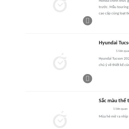
Honda chính thức gi
trước. Mẫu touring 
cao cấp cùng loạt t
Hyundai Tucso
5
liên qu
Hyundai Tucson 2027
chú ý về thiết kế c
Sắc màu thể 
1
liên quan
Mùa hè mở ra nhịp 