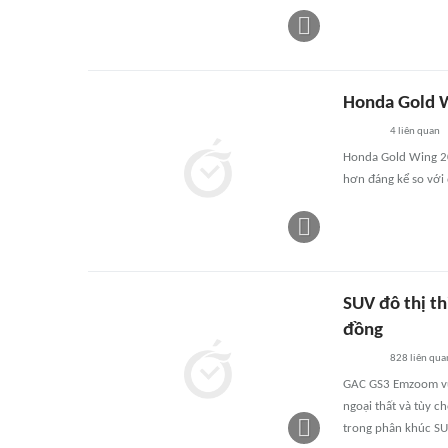
Honda Gold W
4
liên quan
Honda Gold Wing 20
hơn đáng kể so với 
SUV đô thị th
đồng
828
liên qua
GAC GS3 Emzoom vừa
ngoại thất và tùy c
trong phân khúc SU