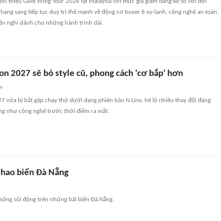
ới thiệu Gold Wing Tour 2026 tại Malaysia với mức giá giảm đáng kể so với đời
hạng sang tiếp tục duy trì thế mạnh về động cơ boxer 6 xy-lanh, công nghệ an toàn
iện nghi dành cho những hành trình dài.
n 2027 sẽ bỏ style cũ, phong cách 'cơ bắp' hơn
an
 vừa bị bắt gặp chạy thử dưới dạng phiên bản N Line, hé lộ nhiều thay đổi đáng
ũng như công nghệ trước thời điểm ra mắt.
thao biển Đà Nẵng
sống sôi động trên những bãi biển Đà Nẵng.