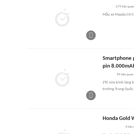
279
liên qua
Mẫu xe Mazda CX-5 t
Smartphone g
pin 8.000mAh
99
liên quan
ZTE vừa trình làng 
trường Trung Quốc
Honda Gold W
4
liên