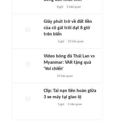
8 giờ
2
liên quan
Giây phút trở về đất liền
của cô gái trôi dạt 8 giờ
trên biển
5 giờ
59
liên quan
Video bóng đá Thái Lan vs
Myanmar: VAR tặng quà
'Voi chiến'
24
liên quan
Clip: Tai nạn liên hoàn giữa
3 xe máy tại giao lộ
5 giờ
2
liên quan