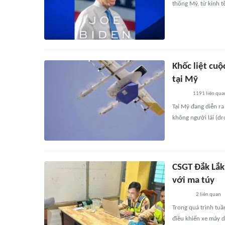
thống Mỹ, từ kinh t
Khốc liệt cuộ
tại Mỹ
1191
liên qua
Tại Mỹ đang diễn ra
không người lái (dr
CSGT Đắk Lắk
với ma túy
2
liên quan
Trong quá trình tuầ
điều khiển xe máy d