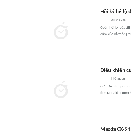
Hồi ký hé lộ 
3
liên quan
Cuốn hồi ký của Jil
cảm xúc và thông tin
Điều khiến cự
3
liên quan
Cựu Đệ nhất phu nhâ
ông Donald Trump hồ
Mazda CX-5 t