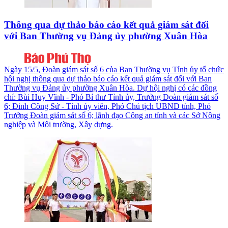
Thông qua dự thảo báo cáo kết quả giám sát đối
với Ban Thường vụ Đảng ủy phường Xuân Hòa
Ngày 15/5, Đoàn giám sát số 6 của Ban Thường vụ Tỉnh ủy tổ chức
hội nghị thông qua dự thảo báo cáo kết quả giám sát đối với Ban
Thường vụ Đảng ủy phường Xuân Hòa. Dự hội nghị có các đồng
chí: Bùi Huy Vĩnh - Phó Bí thư Tỉnh ủy, Trưởng Đoàn giám sát số
6; Đinh Công Sứ - Tỉnh ủy viên, Phó Chủ tịch UBND tỉnh, Phó
Trưởng Đoàn giám sát số 6; lãnh đạo Công an tỉnh và các Sở Nông
nghiệp và Môi trường, Xây dựng.