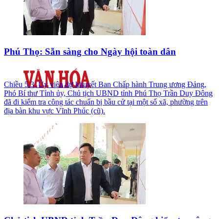
Phú Thọ: Sẵn sàng cho Ngày hội toàn dân
Chiều 5.3, Ủy viên dự khuyết Ban Chấp hành Trung ương Đảng,
Phó Bí thư Tỉnh ủy, Chủ tịch UBND tỉnh Phú Thọ Trần Duy Đông
đã đi kiểm tra công tác chuẩn bị bầu cử tại một số xã, phường trên
địa bàn khu vực Vĩnh Phúc (cũ).