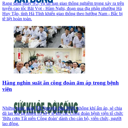
Rạng sáng ngày 9/2, vụ tai nạn giao thông nghiêm trọng xảy ra trên
tuyến cao tốc Bãi Vọt - Hàm Nghi, đoạn qua địa phận phường Hà
Huy Tập, tỉnh Hà Tĩnh khiến giao thông theo hướng Nam - Bắc bị
tê liệt hoàn toàn.
Hàng nghìn suất ăn công đoàn ấm áp trong bệnh
viện
Những ngày giáp Tết Nguyên đán 2026, không khí ấm áp, sẻ chia
đã lan tỏa tại nhiều cơ sở y tế khi các Công đoàn bệnh viện tổ chức
'Bữa cơm Tất niên Công đoàn' dành cho cán bộ, viên chức, người
lao động.