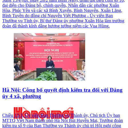
Sáng 15/4 (tức ngày 28/2 năm Bính Ngọ), đoàn đại biểu cụm số 16,
đại diện cho Đảng bộ, chính quyền, Nhân dân các phường Xuân
Hòa, Phúc Yên và các xã Bình Xuyên, Bình Nguyên, Xuân Lãng,
Bình Tuyền do đồng chí Nguyễn Việt Phương - Ủy viên Ban
Thường vụ Tỉnh ủy, Bí thư Đảng ủy phường Xuân Hòa làm trưởng
đoàn đã thành kính dâng hương tưởng niệm các Vua Hùng.
Hà Nội: Công bố quyết định kiểm tra đối với Đảng
ủy 4 xã, phường
Chiều 13-3, Ủy viên Ban Thường vụ Thành ủy, Chủ tịch Ủy ban
MTTQ Việt Nam thành phố Hà Nội Bùi Huyền Mai, Trưởng đoàn
kiểm tra số 9 của Ban Thường vụ Thành ủy chủ trì Hội nghị công