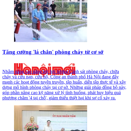
Tăng cường 'lá chắn' phòng cháy từ cơ sở
Nhằm nâng cao năng lực lực lượng Cảnh sát phòng cháy, chữa
cháy và cứu nạn, cứu hộ, Công an thành phố Hà Nội đang đẩy
mạnh các hoạt động tuyên truyền, tập huấn, diễn tập thực tế và xây
dựng mô hình phòng cháy tại cơ sở. Những giải pháp đồng bộ này,
góp phần nâng cao kỹ năng xử lý tình huống, phát huy hiệu quả
phương châm '4 tại chỗ', giảm thiểu thiệt hại khi sự cố xảy ra.