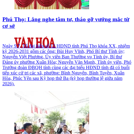
Phú Thọ: Lắng nghe tâm tư, tháo gỡ vướng mắc từ
cơ sở
Ngày 9.7, Tổ đại biểu số 12 HĐND tỉnh Phú Thọ khóa XX, nhiệm
kỳ 2026-2031 gồm các ông: Bùi Huy Vĩnh, Phó Bí thư Tỉnh ủy;
Nguyễn Việt Phương, Ủy viên Ban Thường vụ Tỉnh ủy, Bí thư
Đảng ủy phường Xuân Hòa; Nguyễn Văn Mạnh, Tỉnh ủy viên, Phó
Trưởng đoàn ĐBQH tỉnh cùng các đại biểu HĐND tỉnh đã có buổi
tiếp xúc cử tri các xã, phường: Bình Nguyên, Bình Tuyền, Xuân
Hòa, Phúc Yên sau Kỳ họp thứ Ba (kỳ họp thường lệ giữa năm
2026).