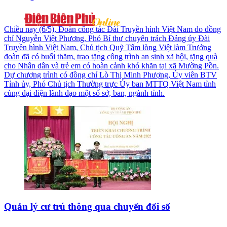
Chiều nay (6/5), Đoàn công tác Đài Truyền hình Việt Nam do đồng
chí Nguyễn Việt Phương, Phó Bí thư chuyên trách Đảng ủy Đài
Truyền hình Việt Nam, Chủ tịch Quỹ Tấm lòng Việt làm Trưởng
đoàn đã có buổi thăm, trao tặng công trình an sinh xã hội, tặng quà
cho Nhân dân và trẻ em có hoàn cảnh khó khăn tại xã Mường Pồn.
Dự chương trình có đồng chí Lò Thị Minh Phượng, Ủy viên BTV
Tỉnh ủy, Phó Chủ tịch Thường trực Ủy ban MTTQ Việt Nam tỉnh
cùng đại diện lãnh đạo một số sở, ban, ngành tỉnh.
Quản lý cư trú thông qua chuyển đổi số