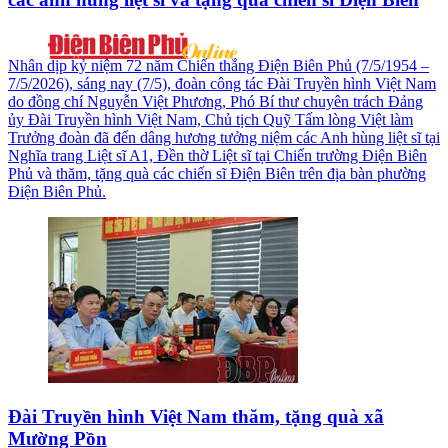
Nhân dịp kỷ niệm 72 năm Chiến thắng Điện Biên Phủ (7/5/1954 –
7/5/2026), sáng nay (7/5), đoàn công tác Đài Truyền hình Việt Nam
do đồng chí Nguyễn Việt Phương, Phó Bí thư chuyên trách Đảng
ủy Đài Truyền hình Việt Nam, Chủ tịch Quỹ Tấm lòng Việt làm
Trưởng đoàn đã đến dâng hương tưởng niệm các Anh hùng liệt sĩ tại
Nghĩa trang Liệt sĩ A1, Đền thờ Liệt sĩ tại Chiến trường Điện Biên
Phủ và thăm, tặng quà các chiến sĩ Điện Biên trên địa bàn phường
Điện Biên Phủ.
Đài Truyền hình Việt Nam thăm, tặng quà xã
Mường Pồn