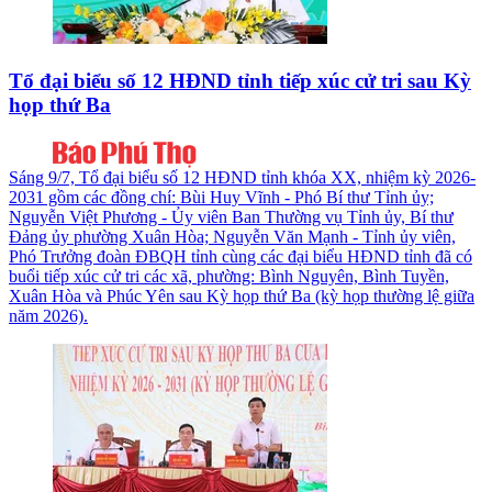
Tổ đại biểu số 12 HĐND tỉnh tiếp xúc cử tri sau Kỳ
họp thứ Ba
Sáng 9/7, Tổ đại biểu số 12 HĐND tỉnh khóa XX, nhiệm kỳ 2026-
2031 gồm các đồng chí: Bùi Huy Vĩnh - Phó Bí thư Tỉnh ủy;
Nguyễn Việt Phương - Ủy viên Ban Thường vụ Tỉnh ủy, Bí thư
Đảng ủy phường Xuân Hòa; Nguyễn Văn Mạnh - Tỉnh ủy viên,
Phó Trưởng đoàn ĐBQH tỉnh cùng các đại biểu HĐND tỉnh đã có
buổi tiếp xúc cử tri các xã, phường: Bình Nguyên, Bình Tuyền,
Xuân Hòa và Phúc Yên sau Kỳ họp thứ Ba (kỳ họp thường lệ giữa
năm 2026).