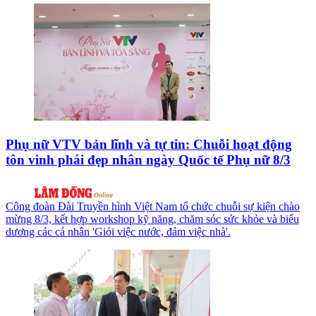
Phụ nữ VTV bản lĩnh và tự tin: Chuỗi hoạt động
tôn vinh phái đẹp nhân ngày Quốc tế Phụ nữ 8/3
Công đoàn Đài Truyền hình Việt Nam tổ chức chuỗi sự kiện chào
mừng 8/3, kết hợp workshop kỹ năng, chăm sóc sức khỏe và biểu
dương các cá nhân 'Giỏi việc nước, đảm việc nhà'.