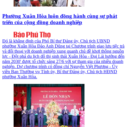
Phường Xuân Hòa luôn đồng hành cùng sự phát
triển của cộng đồng doanh nghiệp
Đó là khẳng định của Phó Bí thư Đảng ủy, Chủ tịch UBND
phường Xuân Hòa Đào Anh Dũng tại Chương trình giao lưu tiệc trà
và đối thoại với doanh nghiệp xung quanh chủ đề khơi thông nguồn
lực - Đột phá du lịch đô thị sinh thái Xuân Hòa - Đại Lải hướng đến
năm 2030' được tổ chức sáng 27/6 với sự tham gia của nhiều doanh
nghiệp. Dự chương trình có đồng chí Nguyễn Việt Phương - Ủy
viên Ban Thường vụ Tỉnh ủy, Bí thư Đảng ủy, Chủ tịch HĐND
phường Xuân Hòa.