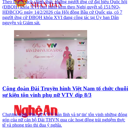
Theo Danh sách chính thức những người ứng cử đại biểu Quốc hội
(ĐBQH) khóa XVI ban hành kèm theo Nghị quyết số 151/NQ-
HĐBCQG ngày 14/2/2026 của Hội đồng Bầu cử Quốc gia, có 7
người ứng cử ĐBQH khóa XVI đang công tác tại Ủy ban Dân
nguyện và Giám sát.
Công đoàn Đài Truyền hình Việt Nam tổ chức chuỗi
sự kiện tôn vinh phụ nữ VTV dịp 8/3
Chương trình 'Phụ nữ VTV bản lĩnh và tự tin' tôn vinh những đóng
góp của nữ cán bộ Đài THVN qua các hoạt động trải nghiệm thực
tế và phong trào thi đua ý nghĩa.