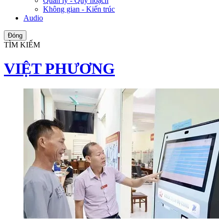
Quản lý - Quy hoạch
Không gian - Kiến trúc
Audio
Đóng
TÌM KIẾM
VIỆT PHƯƠNG