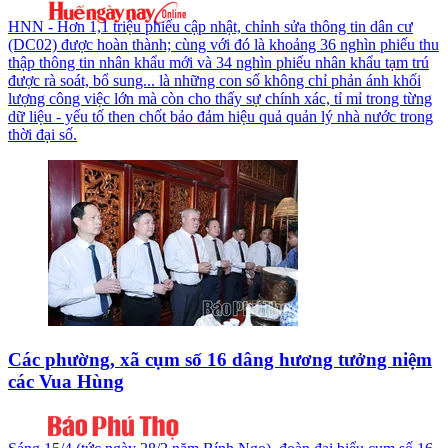
HNN - Hơn 1,1 triệu phiếu cập nhật, chỉnh sửa thông tin dân cư
(DC02) được hoàn thành; cùng với đó là khoảng 36 nghìn phiếu thu
thập thông tin nhân khẩu mới và 34 nghìn phiếu nhân khẩu tạm trú
được rà soát, bổ sung... là những con số không chỉ phản ánh khối
lượng công việc lớn mà còn cho thấy sự chính xác, tỉ mỉ trong từng
dữ liệu - yếu tố then chốt bảo đảm hiệu quả quản lý nhà nước trong
thời đại số.
Các phường, xã cụm số 16 dâng hương tưởng niệm
các Vua Hùng