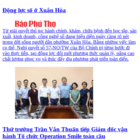
Động lực số ở Xuân Hòa
Từ giải quyết thủ tục hành chính, khám, chữa bệnh đến học tập, sản
xuất, kinh doanh, công nghệ số đang hiện diện ngày càng rõ nét
trong đời sống người dân phường Xuân Hòa. Bằng những việc làm
cụ thể, Nghị quyết số 57-NQ/TW của Bộ Chính trị từng bước đi
vào thực tiễn, tạo động lực đổi mới phương thức quản lý, nâng cao
chất lượng phục vụ và thúc đẩy địa phương phát triển toàn diện.
Thứ trưởng Trần Văn Thuấn tiếp Giám đốc vận
hành Tổ chức Operation Smile toàn cầu