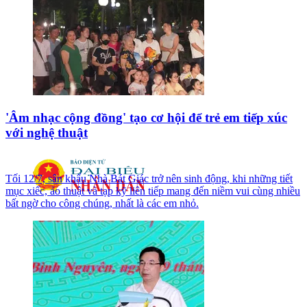
'Âm nhạc cộng đồng' tạo cơ hội để trẻ em tiếp xúc
với nghệ thuật
Tối 12/7, sân khấu Nhà Bát Giác trở nên sinh động, khi những tiết
mục xiếc, ảo thuật và tạp kỹ liên tiếp mang đến niềm vui cùng nhiều
bất ngờ cho công chúng, nhất là các em nhỏ.