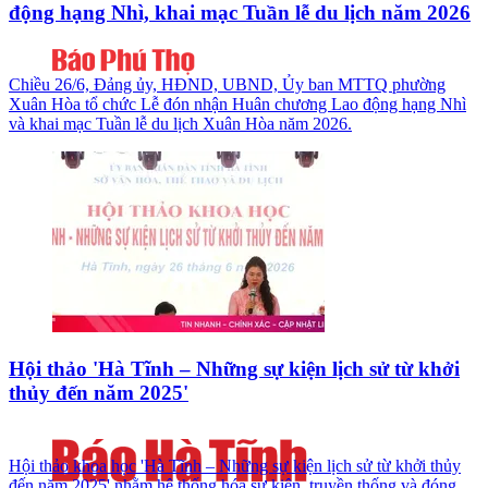
động hạng Nhì, khai mạc Tuần lễ du lịch năm 2026
Chiều 26/6, Đảng ủy, HĐND, UBND, Ủy ban MTTQ phường
Xuân Hòa tổ chức Lễ đón nhận Huân chương Lao động hạng Nhì
và khai mạc Tuần lễ du lịch Xuân Hòa năm 2026.
Hội thảo 'Hà Tĩnh – Những sự kiện lịch sử từ khởi
thủy đến năm 2025'
Hội thảo khoa học 'Hà Tĩnh – Những sự kiện lịch sử từ khởi thủy
đến năm 2025' nhằm hệ thống hóa sự kiện, truyền thống và đóng