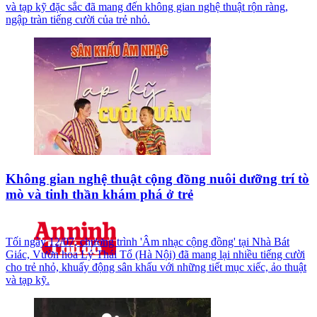
và tạp kỹ đặc sắc đã mang đến không gian nghệ thuật rộn ràng,
ngập tràn tiếng cười của trẻ nhỏ.
Không gian nghệ thuật cộng đồng nuôi dưỡng trí tò
mò và tinh thần khám phá ở trẻ
Tối ngày 12/07, chương trình 'Âm nhạc cộng đồng' tại Nhà Bát
Giác, Vườn hoa Lý Thái Tổ (Hà Nội) đã mang lại nhiều tiếng cười
cho trẻ nhỏ, khuấy động sân khấu với những tiết mục xiếc, ảo thuật
và tạp kỹ.