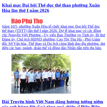
Khai mạc Đại hội Thể dục thể thao phường Xuân
Hòa lần thứ I năm 2026
Sáng 10/5, phường Xuân Hòa tổ chức khai mạc Đại hội Thể dục
thể thao (TDTT) lần thứ I năm 2026. Dự lễ khai mạc có các đồng
chí: Nguyễn Việt Phương - Ủy viên Ban Thường vụ Tỉnh ủy, Bí thư
Đảng ủy, Chủ tịch HĐND phường; Cao Thị Thu Hà - Phó Giám
đốc Sở Văn hóa, Thể thao và Du lịch cùng lãnh đạo địa phương, đại
diện các ban, ngành, đoàn thể và đông đảo Nhân dân trên địa bàn.
Đài Truyền hình Việt Nam dâng hương tưởng niệm
các anh hùng liệt sĩ và tặng quà chiến sĩ Điện Biên