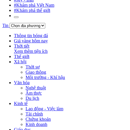
#Khám phá Việt Nam
#Khám phá thế giới
Tin
Thông tin bóng đá
Giá vàng hôm nay
Thời tiết
Xem thêm tiện ích
Thế giới
Xã hội
Thời sự
Giao thông
Môi trường - Khí hậu
Văn hóa
Nghệ thuật
Ẩm thực
Du lịch
Kinh tế
Lao động - Việc làm
Tài chính
Chứng khoán
Kinh doanh
Giáo dục