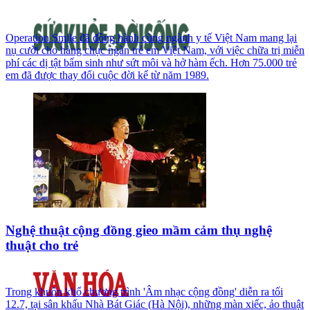
Operation Smile đã đồng hành cùng ngành y tế Việt Nam mang lại
nụ cười cho hàng chục ngàn trẻ em Việt Nam, với việc chữa trị miễn
phí các dị tật bẩm sinh như sứt môi và hở hàm ếch. Hơn 75.000 trẻ
em đã được thay đổi cuộc đời kể từ năm 1989.
Nghệ thuật cộng đồng gieo mầm cảm thụ nghệ
thuật cho trẻ
Trong khuôn khổ chương trình 'Âm nhạc cộng đồng' diễn ra tối
12.7, tại sân khấu Nhà Bát Giác (Hà Nội), những màn xiếc, ảo thuật