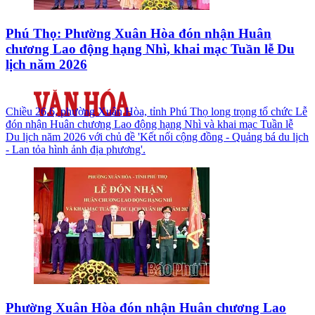
Phú Thọ: Phường Xuân Hòa đón nhận Huân
chương Lao động hạng Nhì, khai mạc Tuần lễ Du
lịch năm 2026
Chiều 26.6, phường Xuân Hòa, tỉnh Phú Thọ long trọng tổ chức Lễ
đón nhận Huân chương Lao động hạng Nhì và khai mạc Tuần lễ
Du lịch năm 2026 với chủ đề 'Kết nối cộng đồng - Quảng bá du lịch
- Lan tỏa hình ảnh địa phương'.
Phường Xuân Hòa đón nhận Huân chương Lao