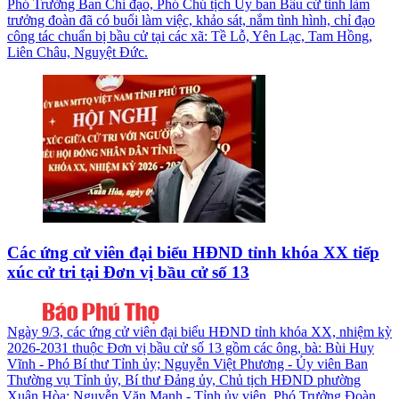
Phó Trưởng Ban Chỉ đạo, Phó Chủ tịch Ủy ban Bầu cử tỉnh làm
trưởng đoàn đã có buổi làm việc, khảo sát, nắm tình hình, chỉ đạo
công tác chuẩn bị bầu cử tại các xã: Tề Lỗ, Yên Lạc, Tam Hồng,
Liên Châu, Nguyệt Đức.
Các ứng cử viên đại biểu HĐND tỉnh khóa XX tiếp
xúc cử tri tại Đơn vị bầu cử số 13
Ngày 9/3, các ứng cử viên đại biểu HĐND tỉnh khóa XX, nhiệm kỳ
2026-2031 thuộc Đơn vị bầu cử số 13 gồm các ông, bà: Bùi Huy
Vĩnh - Phó Bí thư Tỉnh ủy; Nguyễn Việt Phương - Ủy viên Ban
Thường vụ Tỉnh ủy, Bí thư Đảng ủy, Chủ tịch HĐND phường
Xuân Hòa; Nguyễn Văn Mạnh - Tỉnh ủy viên, Phó Trưởng Đoàn