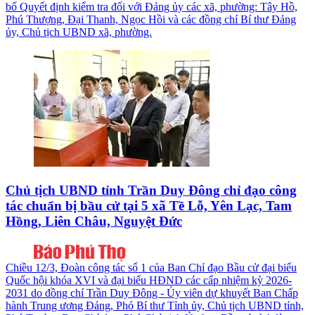
bố Quyết định kiểm tra đối với Đảng ủy các xã, phường: Tây Hồ,
Phú Thượng, Đại Thanh, Ngọc Hồi và các đồng chí Bí thư Đảng
ủy, Chủ tịch UBND xã, phường.
Chủ tịch UBND tỉnh Trần Duy Đông chỉ đạo công
tác chuẩn bị bầu cử tại 5 xã Tề Lỗ, Yên Lạc, Tam
Hồng, Liên Châu, Nguyệt Đức
Chiều 12/3, Đoàn công tác số 1 của Ban Chỉ đạo Bầu cử đại biểu
Quốc hội khóa XVI và đại biểu HĐND các cấp nhiệm kỳ 2026-
2031 do đồng chí Trần Duy Đông - Ủy viên dự khuyết Ban Chấp
hành Trung ương Đảng, Phó Bí thư Tỉnh ủy, Chủ tịch UBND tỉnh,