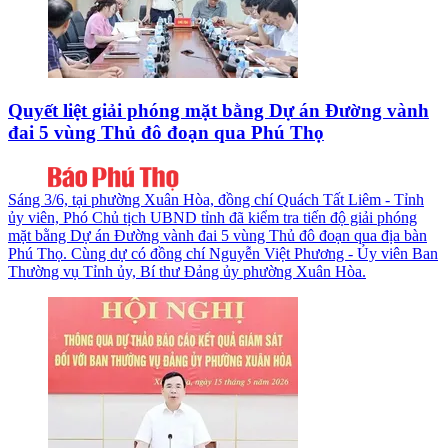
Quyết liệt giải phóng mặt bằng Dự án Đường vành
đai 5 vùng Thủ đô đoạn qua Phú Thọ
Sáng 3/6, tại phường Xuân Hòa, đồng chí Quách Tất Liêm - Tỉnh
ủy viên, Phó Chủ tịch UBND tỉnh đã kiểm tra tiến độ giải phóng
mặt bằng Dự án Đường vành đai 5 vùng Thủ đô đoạn qua địa bàn
Phú Thọ. Cùng dự có đồng chí Nguyễn Việt Phương - Ủy viên Ban
Thường vụ Tỉnh ủy, Bí thư Đảng ủy phường Xuân Hòa.