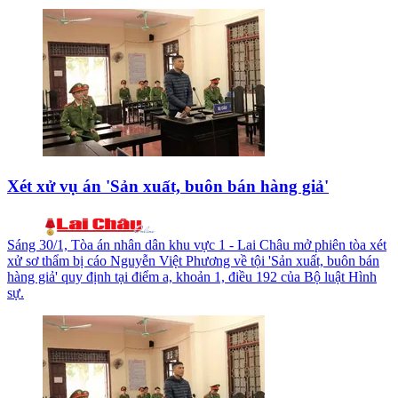
Xét xử vụ án 'Sản xuất, buôn bán hàng giả'
Sáng 30/1, Tòa án nhân dân khu vực 1 - Lai Châu mở phiên tòa xét
xử sơ thẩm bị cáo Nguyễn Việt Phương về tội 'Sản xuất, buôn bán
hàng giả' quy định tại điểm a, khoản 1, điều 192 của Bộ luật Hình
sự.