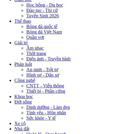
Học bổng - Du học
Đào tạo - Thi cử
Tuyển Sinh 2026
Thể thao
Bóng đá quốc tế
Bóng đá Việt Nam
Quần vợt
Giải trí
Âm nhạc
Thời trang
Điện ảnh - Truyền hình
Pháp luật
An ninh - Trật tự
Hình sự - Dân sự
Công nghệ
CNTT - Viễn thông
Thiết bị - Phần cứng
Khoa học
Đời sống
Dinh dưỡng - Làm đẹp
Tình yêu - Hôn nhân
Sức khỏe - Y tế
Xe cộ
Nhà đất