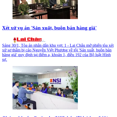
Xét xử vụ án 'Sản xuất, buôn bán hàng giả'
Sáng 30/1, Tòa án nhân dân khu vực 1 - Lai Châu mở phiên tòa xét
xử sơ thẩm bị cáo Nguyễn Việt Phương về tội 'Sản xuất, buôn bán
hàng giả' quy định tại điểm a, khoản 1, điều 192 của Bộ luật Hình
sự.