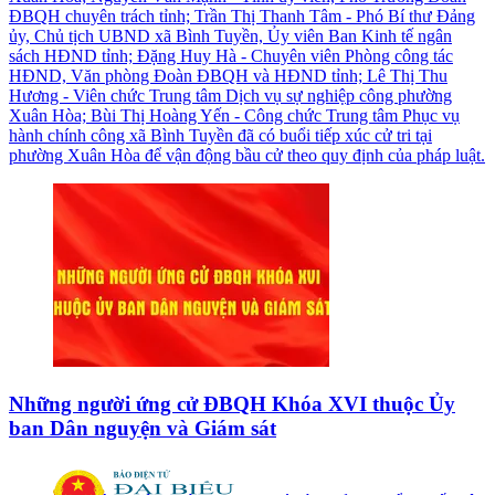
ĐBQH chuyên trách tỉnh; Trần Thị Thanh Tâm - Phó Bí thư Đảng
ủy, Chủ tịch UBND xã Bình Tuyền, Ủy viên Ban Kinh tế ngân
sách HĐND tỉnh; Đặng Huy Hà - Chuyên viên Phòng công tác
HĐND, Văn phòng Đoàn ĐBQH và HĐND tỉnh; Lê Thị Thu
Hương - Viên chức Trung tâm Dịch vụ sự nghiệp công phường
Xuân Hòa; Bùi Thị Hoàng Yến - Công chức Trung tâm Phục vụ
hành chính công xã Bình Tuyền đã có buổi tiếp xúc cử tri tại
phường Xuân Hòa để vận động bầu cử theo quy định của pháp luật.
Những người ứng cử ĐBQH Khóa XVI thuộc Ủy
ban Dân nguyện và Giám sát