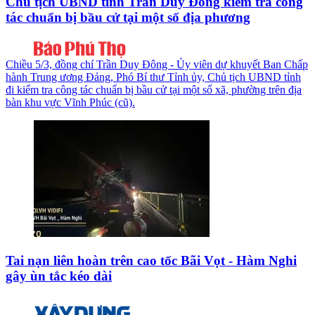
Chủ tịch UBND tỉnh Trần Duy Đông kiểm tra công
tác chuẩn bị bầu cử tại một số địa phương
Chiều 5/3, đồng chí Trần Duy Đông - Ủy viên dự khuyết Ban Chấp
hành Trung ương Đảng, Phó Bí thư Tỉnh ủy, Chủ tịch UBND tỉnh
đi kiểm tra công tác chuẩn bị bầu cử tại một số xã, phường trên địa
bàn khu vực Vĩnh Phúc (cũ).
Tai nạn liên hoàn trên cao tốc Bãi Vọt - Hàm Nghi
gây ùn tắc kéo dài