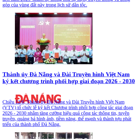
góp của vùng đất này trong lịch sử dân tộc.
Thành ủy Đà Nẵng và Đài Truyền hình Việt Nam
ký kết chương trình phối hợp giai đoạn 2026 - 2030
Chiều 12/6, Thành ủy Đà Nẵng và Đài Truyền hình Việt Nam
(VTV) tổ chức lễ ký kết Chương trình phối hợp công tác giai đoạn
2026 - 2030 nhằm tăng cường hiệu quả công tác thông tin, tuyên
truyền, quảng bá hình ảnh, tiềm năng, thế mạnh và thành tựu phát
triển của thành phố Đà Nẵng.