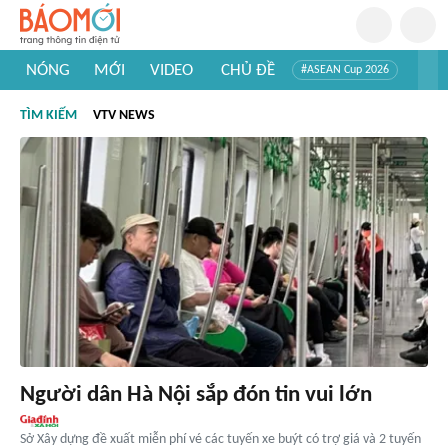
NÓNG
MỚI
VIDEO
CHỦ ĐỀ
#ASEAN Cup 2026
#Trí tuệ nhân tạo
#Mỹ - Iran
#Khám phá Việt Nam
TÌM KIẾM
VTV NEWS
#Khám phá thế giới
Người dân Hà Nội sắp đón tin vui lớn
Sở Xây dựng đề xuất miễn phí vé các tuyến xe buýt có trợ giá và 2 tuyến