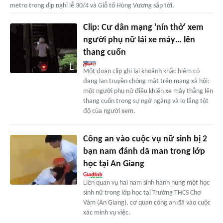
metro trong dịp nghỉ lễ 30/4 và Giỗ tổ Hùng Vương sắp tới.
Clip: Cư dân mạng 'nín thở' xem
người phụ nữ lái xe máy… lên
thang cuốn
Một đoạn clip ghi lại khoảnh khắc hiếm có
đang lan truyền chóng mặt trên mạng xã hội:
một người phụ nữ điều khiển xe máy thẳng lên
thang cuốn trong sự ngỡ ngàng và lo lắng tột
độ của người xem.
Công an vào cuộc vụ nữ sinh bị 2
bạn nam đánh dã man trong lớp
học tại An Giang
Liên quan vụ hai nam sinh hành hung một học
sinh nữ trong lớp học tại Trường THCS Chợ
Vàm (An Giang), cơ quan công an đã vào cuộc
xác minh vụ việc.