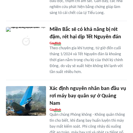
đầu độc, thậm chí ám sát. Gần đây, các nhà
nghiên cứu phát hiện bằng chứng giúp làm
sáng tỏ cái chết của Lý Tiểu Long.
Miền Bắc sẽ có khả năng bị rét
đậm, rét hại dịp Tết Nguyên đán
Theo chuyên gia khí tượng, từ giờ đến cuối
tháng 1/2024 và Tết Nguyên đán là khoảng
thời gian nằm trong chu kỳ của thời kỳ chính
Đông, do vậy sẽ xuất hiện không khí lạnh với
tần suất nhiều hơn.
Xác định nguyên nhân ban đầu vụ
rơi máy bay quân sự ở Quảng
Nam
Quân chủng Phòng không - Không quân thông
tin cho biết, khi đang bay huấn luyện thì máy
bay mất kiểm soát. Phi công nhảy dù xuống
đất an toàn, máy bay rơi và phát ra tiếng nổ.