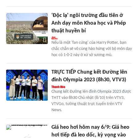
'Độc lạ' ngôi trường đầu tiên ở
Anh dạy môn Khoa học và Phép
thuật huyền bí
Nếu là một 'fan cứng' của Harry Potter, bạn
chắc chắn sẽ vô cùng hào hứng với bộ môn dạy
học có 1-0-2 này ở xứ sở sương mù.
TRỰC TIẾP Chung kết Đường lên
đỉnh Olympia 2023 (8h30, VTV3)
Chung kết Đường lên đỉnh Olympia 2023 được
THTT vào 8h30 Chủ nhật (8/10) trên VTV3,
VTVGo, tường thuật trực tuyến trên VTV
News.
Giá heo hơi hôm nay 6/9: Giá heo
hơi tiếp đà leo dốc, kỳ vọng vào