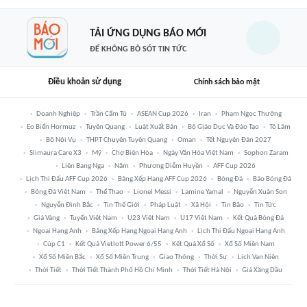
TẢI ỨNG DỤNG BÁO MỚI
ĐỂ KHÔNG BỎ SÓT TIN TỨC
Điều khoản sử dụng
Chính sách bảo mật
Doanh Nghiệp
Trần Cẩm Tú
ASEAN Cup 2026
Iran
Phạm Ngọc Thưởng
Eo Biển Hormuz
Tuyên Quang
Luật Xuất Bản
Bộ Giáo Dục Và Đào Tạo
Tô Lâm
Bộ Nội Vụ
THPT Chuyên Tuyên Quang
Oman
Tết Nguyên Đán 2027
Slimaura Care X3
Mỹ
Chợ Biên Hòa
Ngày Văn Hóa Việt Nam
Sophon Zaram
Liên Bang Nga
Năm
Phương Diễm Huyền
AFF Cup 2026
Lịch Thi Đấu AFF Cup 2026
Bảng Xếp Hạng AFF Cup 2026
Bóng Đá
Báo Bóng Đá
Bóng Đá Việt Nam
Thể Thao
Lionel Messi
Lamine Yamal
Nguyễn Xuân Son
Nguyễn Đình Bắc
Tin Thế Giới
Pháp Luật
Xã Hội
Tin Bão
Tin Tức
Giá Vàng
Tuyển Việt Nam
U23 Việt Nam
U17 Việt Nam
Kết Quả Bóng Đá
Ngoại Hạng Anh
Bảng Xếp Hạng Ngoại Hạng Anh
Lịch Thi Đấu Ngoại Hạng Anh
Cúp C1
Kết Quả Vietlott Power 6/55
Kết Quả Xổ Số
Xổ Số Miền Nam
Xổ Số Miền Bắc
Xổ Số Miền Trung
Giao Thông
Thời Sự
Lịch Vạn Niên
Thời Tiết
Thời Tiết Thành Phố Hồ Chí Minh
Thời Tiết Hà Nội
Giá Xăng Dầu