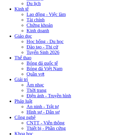
Du lịch
Kinh tế
Lao động - Việc làm
Tài chính
Chứng khoán
Kinh doanh
Giáo dục
Học bổng - Du học
Đào tạo - Thi cử
Tuyển Sinh 2026
Thể thao
Bóng đá quốc tế
Bóng đá Việt Nam
Quần vợt
Giải trí
Âm nhạc
Thời trang
Điện ảnh - Truyền hình
Pháp luật
An ninh - Trật tự
Hình sự - Dân sự
Công nghệ
CNTT - Viễn thông
Thiết bị - Phần cứng
Khoa học