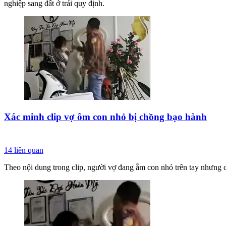
nghiệp sang đất ở trái quy định.
Xác minh clip vợ ôm con nhỏ bị chồng bạo hành
14
liên quan
Theo nội dung trong clip, người vợ đang ẵm con nhỏ trên tay nhưng c