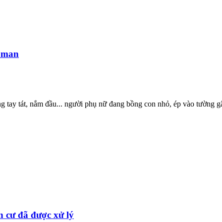
ã man
ng tay tát, nắm đầu... người phụ nữ đang bồng con nhỏ, ép vào tường 
 cư đã được xử lý