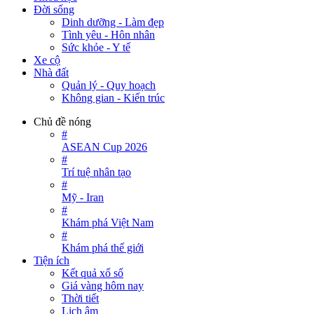
Đời sống
Dinh dưỡng - Làm đẹp
Tình yêu - Hôn nhân
Sức khỏe - Y tế
Xe cộ
Nhà đất
Quản lý - Quy hoạch
Không gian - Kiến trúc
Chủ đề nóng
#
ASEAN Cup 2026
#
Trí tuệ nhân tạo
#
Mỹ - Iran
#
Khám phá Việt Nam
#
Khám phá thế giới
Tiện ích
Kết quả xổ số
Giá vàng hôm nay
Thời tiết
Lịch âm