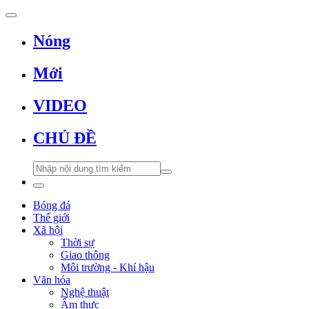
Nóng
Mới
VIDEO
CHỦ ĐỀ
Bóng đá
Thế giới
Xã hội
Thời sự
Giao thông
Môi trường - Khí hậu
Văn hóa
Nghệ thuật
Ẩm thực