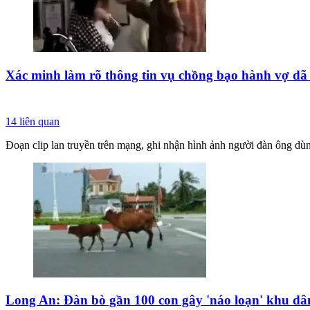
Xác minh làm rõ thông tin vụ chồng bạo hành vợ d
14
liên quan
Đoạn clip lan truyền trên mạng, ghi nhận hình ảnh người đàn ông dù
Long An: Đàn bò gần 100 con gây 'náo loạn' khu dân