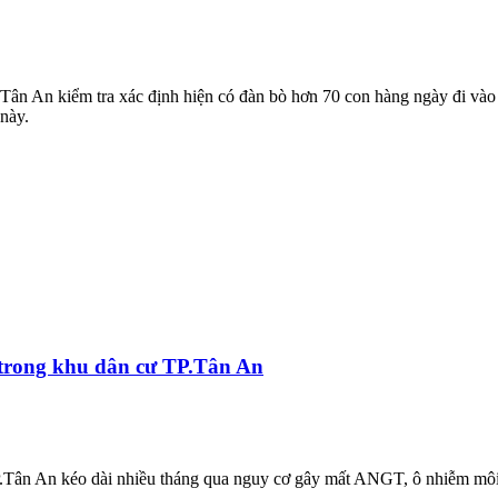
n An kiểm tra xác định hiện có đàn bò hơn 70 con hàng ngày đi và
 này.
 trong khu dân cư TP.Tân An
P.Tân An kéo dài nhiều tháng qua nguy cơ gây mất ANGT, ô nhiễm môi t