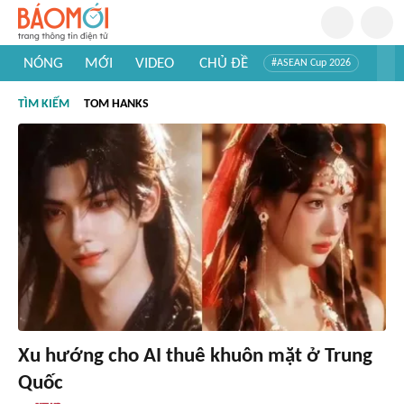
NÓNG
MỚI
VIDEO
CHỦ ĐỀ
#ASEAN Cup 2026
#Trí tuệ nhân tạo
#Mỹ - Iran
#Khám phá Việt Nam
TÌM KIẾM
TOM HANKS
#Khám phá thế giới
Xu hướng cho AI thuê khuôn mặt ở Trung
Quốc