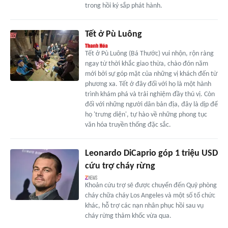
trong hồi ký sắp phát hành.
Tết ở Pù Luông
Tết ở Pù Luông (Bá Thước) vui nhộn, rộn ràng
ngay từ thời khắc giao thừa, chào đón năm
mới bởi sự góp mặt của những vị khách đến từ
phương xa. Tết ở đây đối với họ là một hành
trình khám phá và trải nghiệm đầy thú vị. Còn
đối với những người dân bản địa, đây là dịp để
họ 'trưng diện', tự hào về những phong tục
văn hóa truyền thống đặc sắc.
Leonardo DiCaprio góp 1 triệu USD
cứu trợ cháy rừng
Khoản cứu trợ sẽ được chuyển đến Quỹ phòng
cháy chữa cháy Los Angeles và một số tổ chức
khác, hỗ trợ các nạn nhân phục hồi sau vụ
cháy rừng thảm khốc vừa qua.