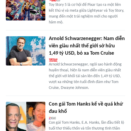
Toy Story 5 là cơ hội để Pixar tạo ra một liên
kết thú vị và meta giữa Lightyear và Toy Story,
mang đến một trải nghiệm mới cho người
hâm mộ.
Arnold Schwarzenegger: Nam diễn
viên giàu nhất thế giới sở hữu
1,49 tỷ USD, bỏ xa Tom Cruise
Arnold Schwarzenegger, ngôi sao hành động
huyền thoại, hiện là nam diễn viên giàu nhất
thế giới với khối tài sản lên đến 1,49 tỷ USD,
vượt xa những tên tuổi đình đám như Tom
Cruise, Dwayne Johnson.
Con gái Tom Hanks kể về quá khứ
đau khổ
Con gái Tom Hanks, E.A. Hanks, lần đầu tiết lộ
tuổi thơ thiếu thốn và tổn thương tinh thần