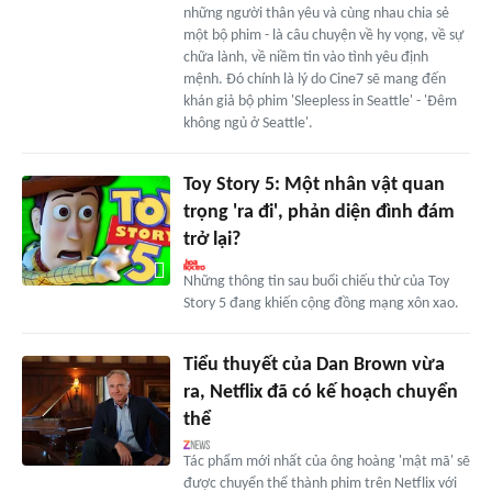
những người thân yêu và cùng nhau chia sẻ
một bộ phim - là câu chuyện về hy vọng, về sự
chữa lành, về niềm tin vào tình yêu định
mệnh. Đó chính là lý do Cine7 sẽ mang đến
khán giả bộ phim 'Sleepless in Seattle' - 'Đêm
không ngủ ở Seattle'.
Toy Story 5: Một nhân vật quan
trọng 'ra đi', phản diện đình đám
trở lại?
Những thông tin sau buổi chiếu thử của Toy
Story 5 đang khiến cộng đồng mạng xôn xao.
Tiểu thuyết của Dan Brown vừa
ra, Netflix đã có kế hoạch chuyển
thể
Tác phẩm mới nhất của ông hoàng 'mật mã' sẽ
được chuyển thể thành phim trên Netflix với