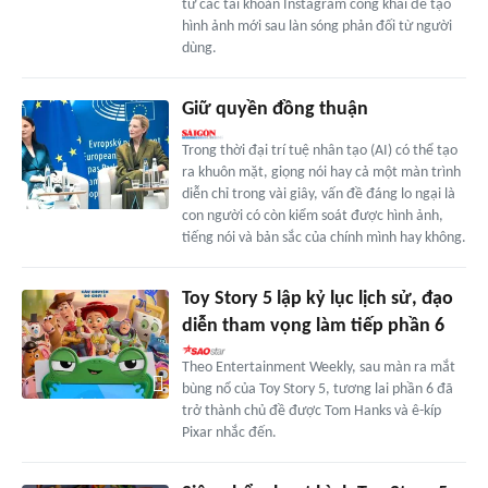
từ các tài khoản Instagram công khai để tạo
hình ảnh mới sau làn sóng phản đối từ người
dùng.
Giữ quyền đồng thuận
Trong thời đại trí tuệ nhân tạo (AI) có thể tạo
ra khuôn mặt, giọng nói hay cả một màn trình
diễn chỉ trong vài giây, vấn đề đáng lo ngại là
con người có còn kiểm soát được hình ảnh,
tiếng nói và bản sắc của chính mình hay không.
Toy Story 5 lập kỷ lục lịch sử, đạo
diễn tham vọng làm tiếp phần 6
Theo Entertainment Weekly, sau màn ra mắt
bùng nổ của Toy Story 5, tương lai phần 6 đã
trở thành chủ đề được Tom Hanks và ê-kíp
Pixar nhắc đến.