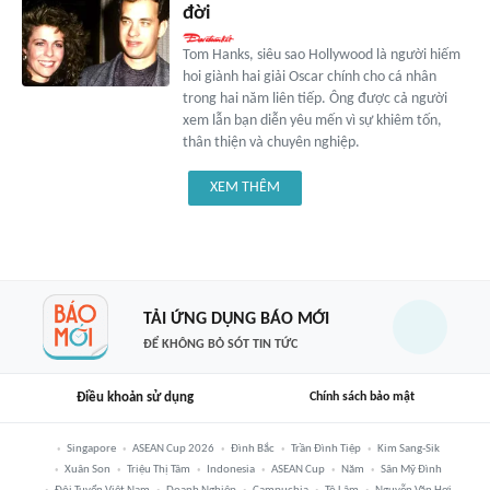
đời
Tom Hanks, siêu sao Hollywood là người hiếm
hoi giành hai giải Oscar chính cho cá nhân
trong hai năm liên tiếp. Ông được cả người
xem lẫn bạn diễn yêu mến vì sự khiêm tốn,
thân thiện và chuyên nghiệp.
XEM THÊM
TẢI ỨNG DỤNG BÁO MỚI
ĐỂ KHÔNG BỎ SÓT TIN TỨC
Điều khoản sử dụng
Chính sách bảo mật
Singapore
ASEAN Cup 2026
Đình Bắc
Trần Đình Tiệp
Kim Sang-Sik
Xuân Son
Triệu Thị Tâm
Indonesia
ASEAN Cup
Năm
Sân Mỹ Đình
Đội Tuyển Việt Nam
Doanh Nghiệp
Campuchia
Tô Lâm
Nguyễn Văn Hợi