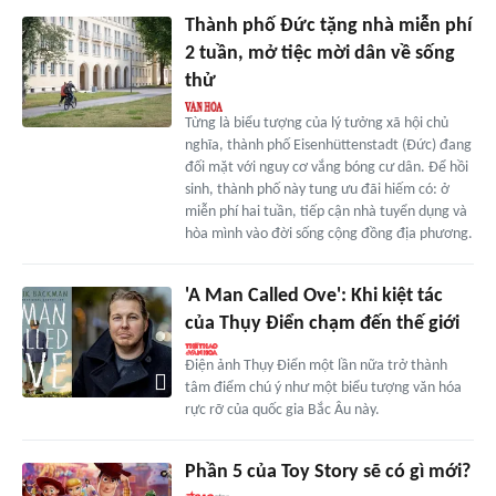
Thành phố Đức tặng nhà miễn phí
2 tuần, mở tiệc mời dân về sống
thử
Từng là biểu tượng của lý tưởng xã hội chủ
nghĩa, thành phố Eisenhüttenstadt (Đức) đang
đối mặt với nguy cơ vắng bóng cư dân. Để hồi
sinh, thành phố này tung ưu đãi hiếm có: ở
miễn phí hai tuần, tiếp cận nhà tuyển dụng và
hòa mình vào đời sống cộng đồng địa phương.
'A Man Called Ove': Khi kiệt tác
của Thụy Điển chạm đến thế giới
Điện ảnh Thụy Điển một lần nữa trở thành
tâm điểm chú ý như một biểu tượng văn hóa
rực rỡ của quốc gia Bắc Âu này.
Phần 5 của Toy Story sẽ có gì mới?