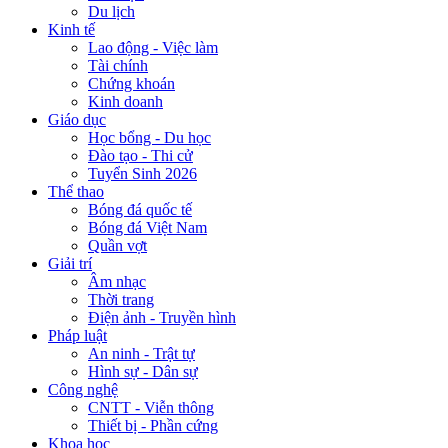
Du lịch
Kinh tế
Lao động - Việc làm
Tài chính
Chứng khoán
Kinh doanh
Giáo dục
Học bổng - Du học
Đào tạo - Thi cử
Tuyển Sinh 2026
Thể thao
Bóng đá quốc tế
Bóng đá Việt Nam
Quần vợt
Giải trí
Âm nhạc
Thời trang
Điện ảnh - Truyền hình
Pháp luật
An ninh - Trật tự
Hình sự - Dân sự
Công nghệ
CNTT - Viễn thông
Thiết bị - Phần cứng
Khoa học