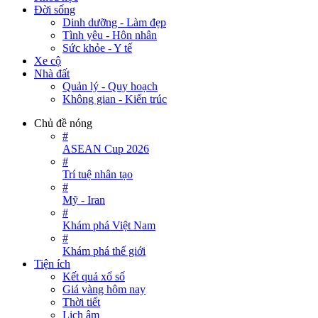
Đời sống
Dinh dưỡng - Làm đẹp
Tình yêu - Hôn nhân
Sức khỏe - Y tế
Xe cộ
Nhà đất
Quản lý - Quy hoạch
Không gian - Kiến trúc
Chủ đề nóng
#
ASEAN Cup 2026
#
Trí tuệ nhân tạo
#
Mỹ - Iran
#
Khám phá Việt Nam
#
Khám phá thế giới
Tiện ích
Kết quả xổ số
Giá vàng hôm nay
Thời tiết
Lịch âm