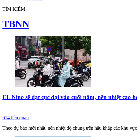
TÌM KIẾM
TBNN
EL Nino sẽ đạt cực đại vào cuối năm, nền nhiệt cao h
614
liên quan
Theo dự báo mới nhất, nền nhiệt độ chung trên hầu khắp các khu vực