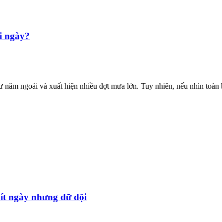
i ngày?
năm ngoái và xuất hiện nhiều đợt mưa lớn. Tuy nhiên, nếu nhìn toàn bộ
 ít ngày nhưng dữ dội