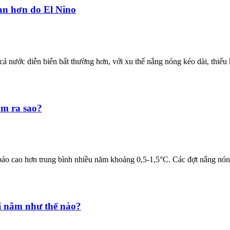
oan hơn do El Nino
n cả nước diễn biến bất thường hơn, với xu thế nắng nóng kéo dài, thi
am ra sao?
áo cao hơn trung bình nhiều năm khoảng 0,5-1,5°C. Các đợt nắng nóng c
i năm như thế nào?