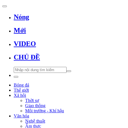
Nóng
Mới
VIDEO
CHỦ ĐỀ
Bóng đá
Thế giới
Xã hội
Thời sự
Giao thông
Môi trường - Khí hậu
Văn hóa
Nghệ thuật
Ẩm thực