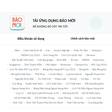
TẢI ỨNG DỤNG BÁO MỚI
ĐỂ KHÔNG BỎ SÓT TIN TỨC
Điều khoản sử dụng
Chính sách bảo mật
Năm
Cảnh Sát Kinh Tế
Iran
Doanh Nghiệp
Triệu Thị Tâm
Malaysia
ASEAN Cup 2026
Kim Sang-Sik
Chủ Tịch Quốc Hội
Ukraine
Đội Tuyển Việt Nam
Liên Bang Nga
Đình Bắc
Tô Lâm
ASEAN
Indonesia
Singapore
Trần Thanh Mẫn
Mũi Nghê
Myanmar
Campuchia
AFF Cup 2026
Lịch Thi Đấu AFF Cup 2026
Bảng Xếp Hạng AFF Cup 2026
Bóng Đá
Báo Bóng Đá
Bóng Đá Việt Nam
Thể Thao
Lionel Messi
Lamine Yamal
Nguyễn Xuân Son
Nguyễn Đình Bắc
Tin Thế Giới
Pháp Luật
Xã Hội
Tin Bão
Tin Tức
Giá Vàng
Tuyển Việt Nam
U23 Việt Nam
U17 Việt Nam
Kết Quả Bóng Đá
Ngoại Hạng Anh
Bảng Xếp Hạng Ngoại Hạng Anh
Lịch Thi Đấu Ngoại Hạng Anh
Cúp C1
Kết Quả Vietlott Power 6/55
Kết Quả Xổ Số
Xổ Số Miền Nam
Xổ Số Miền Bắc
Xổ Số Miền Trung
Giao Thông
Thời Sự
Lịch Vạn Niên
Thời Tiết
Thời Tiết Thành Phố Hồ Chí Minh
Thời Tiết Hà Nội
Giá Xăng Dầu