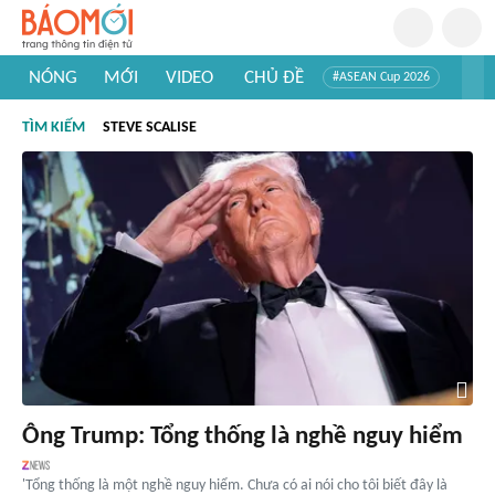
NÓNG
MỚI
VIDEO
CHỦ ĐỀ
#ASEAN Cup 2026
#Trí tuệ nhân tạo
#Mỹ - Iran
#Khám phá Việt Nam
TÌM KIẾM
STEVE SCALISE
#Khám phá thế giới
Ông Trump: Tổng thống là nghề nguy hiểm
'Tổng thống là một nghề nguy hiểm. Chưa có ai nói cho tôi biết đây là