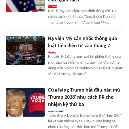
cho ngân sách
Nhà Trắng nói 'chắc như đinh đóng cột' các
chính sách kinh tế của Tổng thống Donald
Trump sẽ giúp giảm nợ công của Mỹ...
Hạ viện Mỹ cân nhắc thông qua
luật tiền điện tử vào tháng 7
Hạ viện Mỹ đang xem xét bỏ phiếu thông qua
một đạo luật tiền điện tử quy mô lớn, với nội
dung điều chỉnh cả stablecoin và cấu trúc giám
sát thị trường tài sản số.
Cửa hàng Trump bắt đầu bán mũ
'Trump 2028' như cách PR cho
nhiệm kỳ thứ ba
Tổng thống Donald Trump hôm thứ Năm 24/4
lại ve vãn nhiệm kỳ thứ ba khi cửa hàng cá
nhân của ông bắt đầu bán mũ 'Trump 2028'.