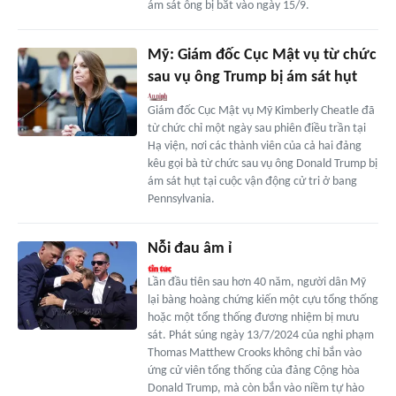
ám sát ông bị bắt vào ngày 15/9.
Mỹ: Giám đốc Cục Mật vụ từ chức
sau vụ ông Trump bị ám sát hụt
Giám đốc Cục Mật vụ Mỹ Kimberly Cheatle đã
từ chức chỉ một ngày sau phiên điều trần tại
Hạ viện, nơi các thành viên của cả hai đảng
kêu gọi bà từ chức sau vụ ông Donald Trump bị
ám sát hụt tại cuộc vận động cử tri ở bang
Pennsylvania.
Nỗi đau âm ỉ
Lần đầu tiên sau hơn 40 năm, người dân Mỹ
lại bàng hoàng chứng kiến một cựu tổng thống
hoặc một tổng thống đương nhiệm bị mưu
sát. Phát súng ngày 13/7/2024 của nghi phạm
Thomas Matthew Crooks không chỉ bắn vào
ứng cử viên tổng thống của đảng Cộng hòa
Donald Trump, mà còn bắn vào niềm tự hào