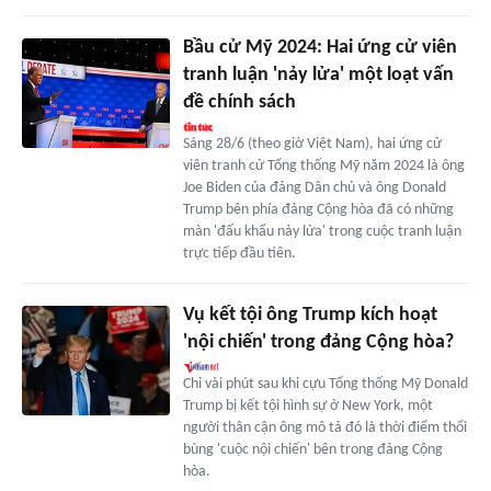
Bầu cử Mỹ 2024: Hai ứng cử viên
tranh luận 'nảy lửa' một loạt vấn
đề chính sách
Sáng 28/6 (theo giờ Việt Nam), hai ứng cử
viên tranh cử Tổng thống Mỹ năm 2024 là ông
Joe Biden của đảng Dân chủ và ông Donald
Trump bên phía đảng Cộng hòa đã có những
màn 'đấu khẩu nảy lửa' trong cuộc tranh luận
trực tiếp đầu tiên.
Vụ kết tội ông Trump kích hoạt
'nội chiến' trong đảng Cộng hòa?
Chỉ vài phút sau khi cựu Tổng thống Mỹ Donald
Trump bị kết tội hình sự ở New York, một
người thân cận ông mô tả đó là thời điểm thổi
bùng 'cuộc nội chiến' bên trong đảng Cộng
hòa.