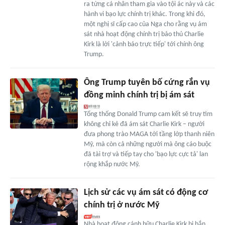
ra từng cá nhân tham gia vào tội ác này và các
hành vi bạo lực chính trị khác. Trong khi đó,
một nghị sĩ cấp cao của Nga cho rằng vụ ám
sát nhà hoạt động chính trị bảo thủ Charlie
Kirk là lời 'cảnh báo trực tiếp' tới chính ông
Trump.
Ông Trump tuyên bố cứng rắn vụ
đồng minh chính trị bị ám sát
Tổng thống Donald Trump cam kết sẽ truy tìm
không chỉ kẻ đã ám sát Charlie Kirk – người
đưa phong trào MAGA tới tầng lớp thanh niên
Mỹ, mà còn cả những người mà ông cáo buộc
đã tài trợ và tiếp tay cho 'bạo lực cực tả' lan
rộng khắp nước Mỹ.
Lịch sử các vụ ám sát có động cơ
chính trị ở nước Mỹ
Nhà hoạt động cánh hữu Charlie Kirk bị bắn