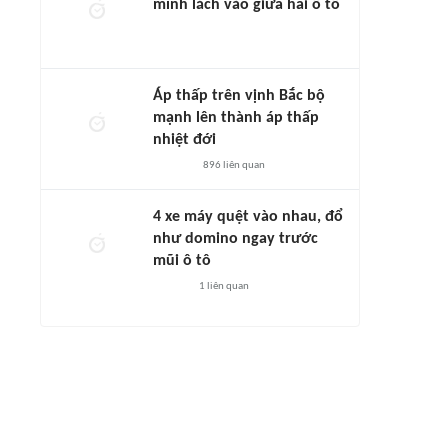
mình lách vào giữa hai ô tô
Áp thấp trên vịnh Bắc bộ
mạnh lên thành áp thấp
nhiệt đới
896
liên quan
4 xe máy quệt vào nhau, đổ
như domino ngay trước
mũi ô tô
1
liên quan