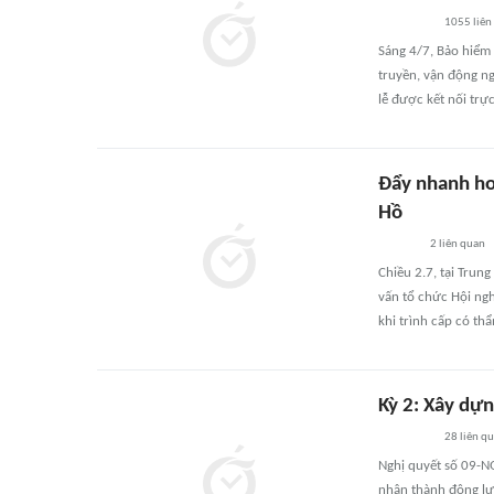
1055
liên
Sáng 4/7, Bảo hiểm 
truyền, vận động n
lễ được kết nối trự
Đẩy nhanh ho
Hồ
2
liên quan
Chiều 2.7, tại Trun
vấn tổ chức Hội ngh
khi trình cấp có th
Kỳ 2: Xây dự
28
liên q
Nghị quyết số 09-NQ
nhân thành động lực