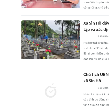
trao đổi chuyên môn
công năng, chủ trị 
Xã Sìn Hồ đẩ
tập và xác địn
5978
liên
Hướng tới kỷ niệm 7
triển khai 'Chiến d
liệt sĩ còn thiếu th
độc lập, tự do của 
Chủ tịch UBN
xã Sìn Hồ
1191
liên
Nhân kỷ niệm 79 nă
của tỉnh do đồng ch
tặng quà gia đình n