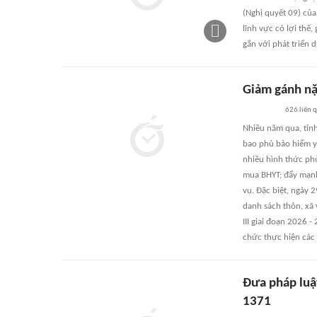
(Nghị quyết 09) của
lĩnh vực có lợi thế,
gắn với phát triển 
Giảm gánh nặ
626
liên 
Nhiều năm qua, tỉnh
bao phủ bảo hiểm y 
nhiều hình thức ph
mua BHYT; đẩy mạnh
vụ. Đặc biệt, ngày
danh sách thôn, xã 
III giai đoạn 2026 
chức thực hiện các
Đưa pháp luậ
1371