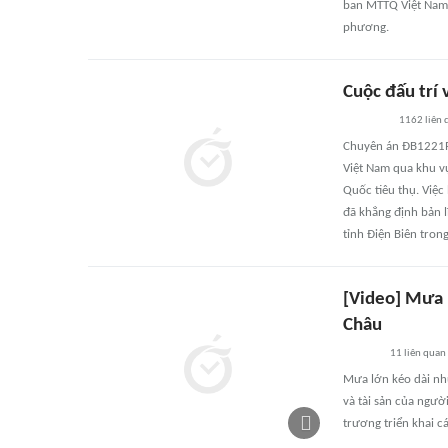
ban MTTQ Việt Nam 
phương.
Cuộc đấu trí 
1162
liên 
Chuyên án ĐB1221P.
Việt Nam qua khu vực
Quốc tiêu thụ. Việc
đã khẳng định bản 
tỉnh Điện Biên trong
[Video] Mưa l
Châu
11
liên quan
Mưa lớn kéo dài nh
và tài sản của ngườ
trương triển khai 