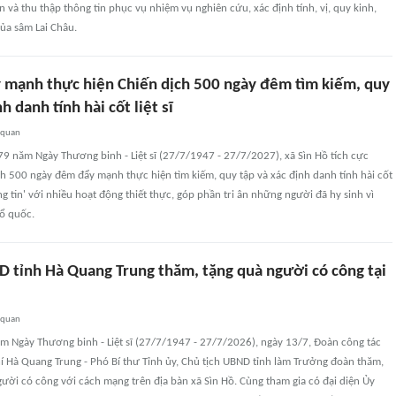
 và thu thập thông tin phục vụ nhiệm vụ nghiên cứu, xác định tính, vị, quy kinh,
của sâm Lai Châu.
y mạnh thực hiện Chiến dịch 500 ngày đêm tìm kiếm, quy
h danh tính hài cốt liệt sĩ
 quan
9 năm Ngày Thương binh - Liệt sĩ (27/7/1947 - 27/7/2027), xã Sìn Hồ tích cực
ịch 500 ngày đêm đẩy mạnh thực hiện tìm kiếm, quy tập và xác định danh tính hài cốt
ông tin' với nhiều hoạt động thiết thực, góp phần tri ân những người đã hy sinh vì
Tổ quốc.
D tỉnh Hà Quang Trung thăm, tặng quà người có công tại
 quan
m Ngày Thương binh - Liệt sĩ (27/7/1947 - 27/7/2026), ngày 13/7, Đoàn công tác
í Hà Quang Trung - Phó Bí thư Tỉnh ủy, Chủ tịch UBND tỉnh làm Trưởng đoàn thăm,
gười có công với cách mạng trên địa bàn xã Sìn Hồ. Cùng tham gia có đại diện Ủy