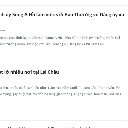
ỉnh ủy Sùng A Hồ làm việc với Ban Thường vụ Đảng ủy xã
quan
g tác của Tỉnh ủy do đồng chí Sùng A Hồ - Phó Bí thư Tỉnh ủy, Trưởng Đoàn Đại
 làm trưởng đoàn làm việc với Ban Thường vụ Đảng ủy xã Pu Sam Cáp.
t lở nhiều nơi tại Lai Châu
 lớn, nhiều xã ở Lai Châu như: Nậm Mạ, Nậm Cuổi, Pu Sam Cáp, Than Uyên, Sìn
m trọng, gây thiệt hại lớn đến hạ tầng giao thông, ruộng vườn, hoa màu, nhà cửa