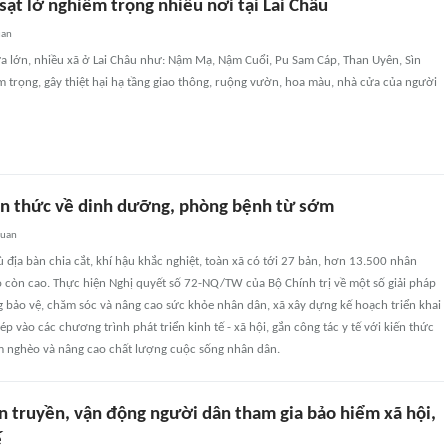
ạt lở nghiêm trọng nhiều nơi tại Lai Châu
uan
 lớn, nhiều xã ở Lai Châu như: Nậm Mạ, Nậm Cuổi, Pu Sam Cáp, Than Uyên, Sìn
m trọng, gây thiệt hại hạ tầng giao thông, ruộng vườn, hoa màu, nhà cửa của người
n thức về dinh dưỡng, phòng bệnh từ sớm
quan
ù địa bàn chia cắt, khí hậu khắc nghiệt, toàn xã có tới 27 bản, hơn 13.500 nhân
o còn cao. Thực hiện Nghị quyết số 72-NQ/TW của Bộ Chính trị về một số giải pháp
 bảo vệ, chăm sóc và nâng cao sức khỏe nhân dân, xã xây dựng kế hoạch triển khai
p vào các chương trình phát triển kinh tế - xã hội, gắn công tác y tế với kiến thức
m nghèo và nâng cao chất lượng cuộc sống nhân dân.
n truyền, vận động người dân tham gia bảo hiểm xã hội,
ế