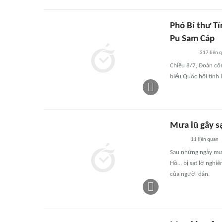
Phó Bí thư T
Pu Sam Cáp
317
liên 
Chiều 8/7, Đoàn côn
biểu Quốc hội tỉnh
Mưa lũ gây sạ
11
liên quan
Sau những ngày mưa
Hồ… bị sạt lở nghiê
của người dân.