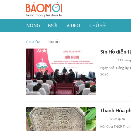
NÓNG
MỚI
VIDEO
CHỦ ĐỀ
TÌM KIẾM
SÌN HỒ
Sìn Hồ diễn 
119
liên 
Ngày 5/8, Đảng ủy,
2026.
Thanh Hóa phố
5
liên quan
Hội Cựu TNXP Thanh 