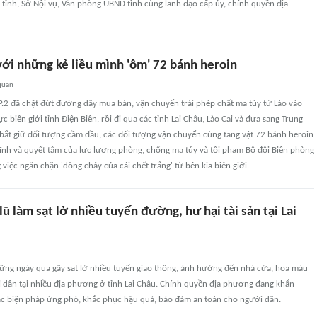
tỉnh, Sở Nội vụ, Văn phòng UBND tỉnh cùng lãnh đạo cấp ủy, chính quyền địa
với những kẻ liều mình 'ôm' 72 bánh heroin
quan
2 đã chặt đứt đường dây mua bán, vận chuyển trái phép chất ma túy từ Lào vào
 biên giới tỉnh Điện Biên, rồi đi qua các tỉnh Lai Châu, Lào Cai và đưa sang Trung
 bắt giữ đối tượng cầm đầu, các đối tượng vận chuyển cùng tang vật 72 bánh heroin
lĩnh và quyết tâm của lực lượng phòng, chống ma túy và tội phạm Bộ đội Biên phòng
 việc ngăn chặn 'dòng chảy của cái chết trắng' từ bên kia biên giới.
ũ làm sạt lở nhiều tuyến đường, hư hại tài sản tại Lai
ững ngày qua gây sạt lở nhiều tuyến giao thông, ảnh hưởng đến nhà cửa, hoa màu
i dân tại nhiều địa phương ở tỉnh Lai Châu. Chính quyền địa phương đang khẩn
các biện pháp ứng phó, khắc phục hậu quả, bảo đảm an toàn cho người dân.