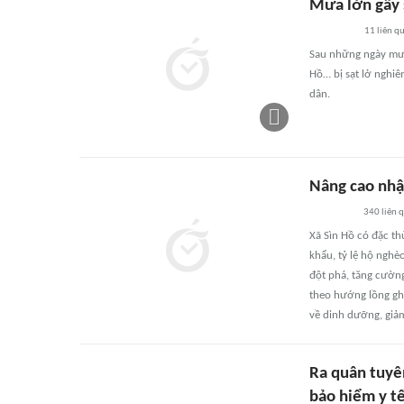
Mưa lớn gây s
11
liên q
Sau những ngày mưa
Hồ… bị sạt lở nghiê
dân.
Nâng cao nhậ
340
liên 
Xã Sìn Hồ có đặc th
khẩu, tỷ lệ hộ nghè
đột phá, tăng cường
theo hướng lồng ghé
về dinh dưỡng, giả
Ra quân tuyê
bảo hiểm y t