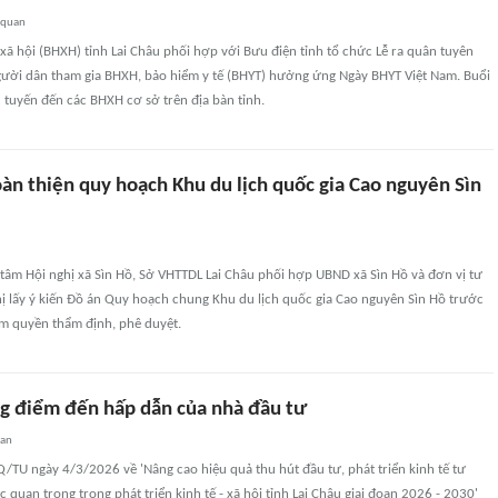
 quan
xã hội (BHXH) tỉnh Lai Châu phối hợp với Bưu điện tỉnh tổ chức Lễ ra quân tuyên
gười dân tham gia BHXH, bảo hiểm y tế (BHYT) hưởng ứng Ngày BHYT Việt Nam. Buổi
c tuyến đến các BHXH cơ sở trên địa bàn tỉnh.
àn thiện quy hoạch Khu du lịch quốc gia Cao nguyên Sìn
g tâm Hội nghị xã Sìn Hồ, Sở VHTTDL Lai Châu phối hợp UBND xã Sìn Hồ và đơn vị tư
ị lấy ý kiến Đồ án Quy hoạch chung Khu du lịch quốc gia Cao nguyên Sìn Hồ trước
ẩm quyền thẩm định, phê duyệt.
ng điểm đến hấp dẫn của nhà đầu tư
uan
/TU ngày 4/3/2026 về 'Nâng cao hiệu quả thu hút đầu tư, phát triển kinh tế tư
 quan trọng trong phát triển kinh tế - xã hội tỉnh Lai Châu giai đoạn 2026 - 2030'