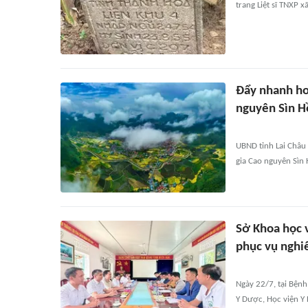
trang Liệt sĩ TNXP xã
Đẩy nhanh ho
nguyên Sìn H
UBND tỉnh Lai Châu
gia Cao nguyên Sìn 
Sở Khoa học 
phục vụ nghi
Ngày 22/7, tại Bệnh
Y Dược, Học viện Y 