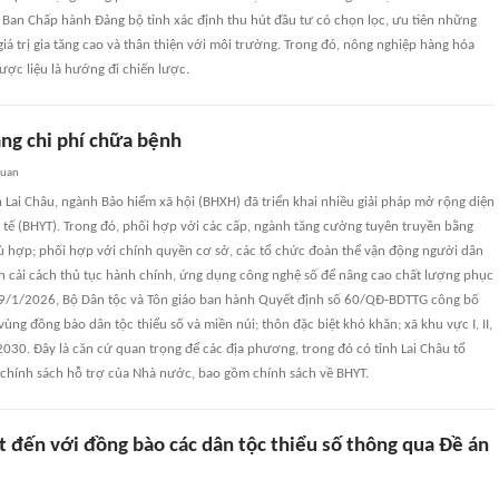
 Ban Chấp hành Đảng bộ tỉnh xác định thu hút đầu tư có chọn lọc, ưu tiên những
 giá trị gia tăng cao và thân thiện với môi trường. Trong đó, nông nghiệp hàng hóa
dược liệu là hướng đi chiến lược.
ng chi phí chữa bệnh
quan
 Lai Châu, ngành Bảo hiểm xã hội (BHXH) đã triển khai nhiều giải pháp mở rộng diện
tế (BHYT). Trong đó, phối hợp với các cấp, ngành tăng cường tuyên truyền bằng
ù hợp; phối hợp với chính quyền cơ sở, các tổ chức đoàn thể vận động người dân
 cải cách thủ tục hành chính, ứng dụng công nghệ số để nâng cao chất lượng phục
 29/1/2026, Bộ Dân tộc và Tôn giáo ban hành Quyết định số 60/QĐ-BDTTG công bố
vùng đồng bào dân tộc thiểu số và miền núi; thôn đặc biệt khó khăn; xã khu vực I, II,
- 2030. Đây là căn cứ quan trọng để các địa phương, trong đó có tỉnh Lai Châu tổ
 chính sách hỗ trợ của Nhà nước, bao gồm chính sách về BHYT.
t đến với đồng bào các dân tộc thiểu số thông qua Đề án