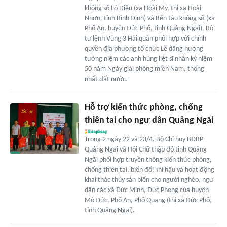
không số Lộ Diêu (xã Hoài Mỹ, thị xã Hoài
Nhơn, tỉnh Bình Định) và Bến tàu không số ̣̣̣(xã
Phổ An, huyện Đức Phổ, tỉnh Quảng Ngãi), Bộ
tư lệnh Vùng 3 Hải quân phối hợp với chính
quyền địa phương tổ chức Lễ dâng hương
tưởng niệm các anh hùng liệt sĩ nhân kỷ niệm
50 năm Ngày giải phóng miền Nam, thống
nhất đất nước.
Hỗ trợ kiến thức phòng, chống
thiên tai cho ngư dân Quảng Ngãi
Trong 2 ngày 22 và 23/4, Bộ Chỉ huy BĐBP
Quảng Ngãi và Hội Chữ thập đỏ tỉnh Quảng
Ngãi phối hợp truyền thông kiến thức phòng,
chống thiên tai, biến đổi khí hậu và hoạt động
khai thác thủy sản biển cho người nghèo, ngư
dân các xã Đức Minh, Đức Phong của huyện
Mộ Đức, Phổ An, Phổ Quang (thị xã Đức Phổ,
tỉnh Quảng Ngãi).