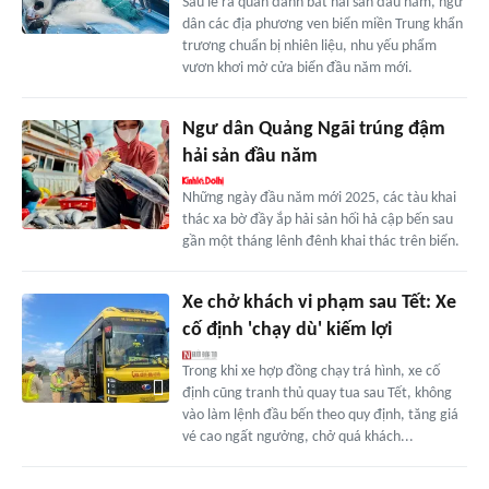
Sau lễ ra quân đánh bắt hải sản đầu năm, ngư
dân các địa phương ven biển miền Trung khẩn
trương chuẩn bị nhiên liệu, nhu yếu phẩm
vươn khơi mở cửa biển đầu năm mới.
Ngư dân Quảng Ngãi trúng đậm
hải sản đầu năm
Những ngày đầu năm mới 2025, các tàu khai
thác xa bờ đầy ắp hải sản hối hả cập bến sau
gần một tháng lênh đênh khai thác trên biển.
Xe chở khách vi phạm sau Tết: Xe
cố định 'chạy dù' kiếm lợi
Trong khi xe hợp đồng chạy trá hình, xe cố
định cũng tranh thủ quay tua sau Tết, không
vào làm lệnh đầu bến theo quy định, tăng giá
vé cao ngất ngưởng, chở quá khách...