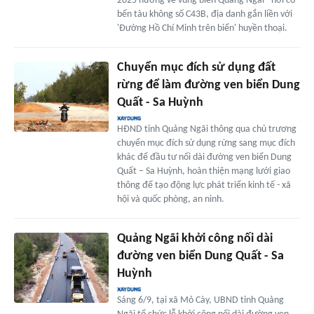
2025 hướng về vùng biển Quảng Ngãi - nơi có
bến tàu không số C43B, địa danh gắn liền với
'Đường Hồ Chí Minh trên biển' huyền thoại.
Chuyển mục đích sử dụng đất
rừng để làm đường ven biển Dung
Quất - Sa Huỳnh
HĐND tỉnh Quảng Ngãi thông qua chủ trương
chuyển mục đích sử dụng rừng sang mục đích
khác để đầu tư nối dài đường ven biển Dung
Quất – Sa Huỳnh, hoàn thiện mạng lưới giao
thông để tạo động lực phát triển kinh tế - xã
hội và quốc phòng, an ninh.
Quảng Ngãi khởi công nối dài
đường ven biển Dung Quất - Sa
Huỳnh
Sáng 6/9, tại xã Mỏ Cày, UBND tỉnh Quảng