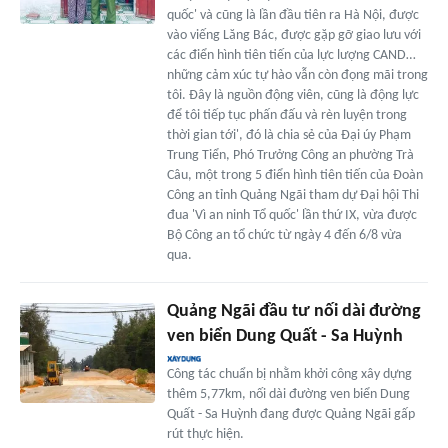
quốc' và cũng là lần đầu tiên ra Hà Nội, được
vào viếng Lăng Bác, được gặp gỡ giao lưu với
các điển hình tiên tiến của lực lượng CAND…
những cảm xúc tự hào vẫn còn đọng mãi trong
tôi. Đây là nguồn động viên, cũng là động lực
để tôi tiếp tục phấn đấu và rèn luyện trong
thời gian tới', đó là chia sẻ của Đại úy Phạm
Trung Tiển, Phó Trưởng Công an phường Trà
Câu, một trong 5 điển hình tiên tiến của Đoàn
Công an tỉnh Quảng Ngãi tham dự Đại hội Thi
đua 'Vì an ninh Tổ quốc' lần thứ IX, vừa được
Bộ Công an tổ chức từ ngày 4 đến 6/8 vừa
qua.
Quảng Ngãi đầu tư nối dài đường
ven biển Dung Quất - Sa Huỳnh
Công tác chuẩn bị nhằm khởi công xây dựng
thêm 5,77km, nối dài đường ven biển Dung
Quất - Sa Huỳnh đang được Quảng Ngãi gấp
rút thực hiện.