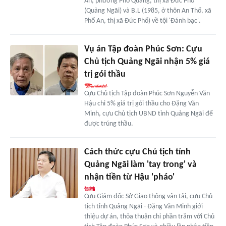
An, phường Phổ Quang, thị xã Đức Phổ
(Quảng Ngãi) và B.L (1985, ở thôn An Thổ, xã
Phổ An, thị xã Đức Phổ) về tội 'Đánh bạc'.
Vụ án Tập đoàn Phúc Sơn: Cựu
Chủ tịch Quảng Ngãi nhận 5% giá
trị gói thầu
Cựu Chủ tịch Tập đoàn Phúc Sơn Nguyễn Văn
Hậu chi 5% giá trị gói thầu cho Đặng Văn
Minh, cựu Chủ tịch UBND tỉnh Quảng Ngãi để
được trúng thầu.
Cách thức cựu Chủ tịch tỉnh
Quảng Ngãi làm 'tay trong' và
nhận tiền từ Hậu 'pháo'
Cựu Giám đốc Sở Giao thông vận tải, cựu Chủ
tịch tỉnh Quảng Ngãi - Đặng Văn Minh giới
thiệu dự án, thỏa thuận chi phần trăm với Chủ