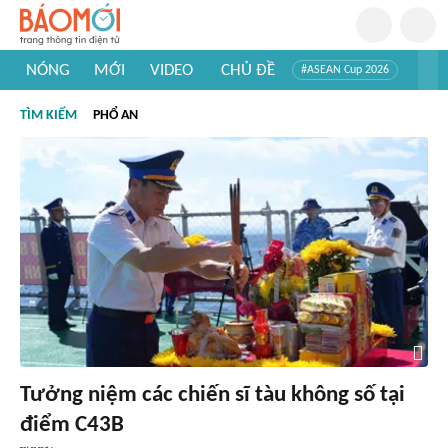
NÓNG
MỚI
VIDEO
CHỦ ĐỀ
#ASEAN Cup 2026
#Trí tuệ nhân tạo
#Mỹ - Iran
#Khám phá Việt Nam
TÌM KIẾM
PHỔ AN
#Khám phá thế giới
Tưởng niệm các chiến sĩ tàu không số tại
điểm C43B