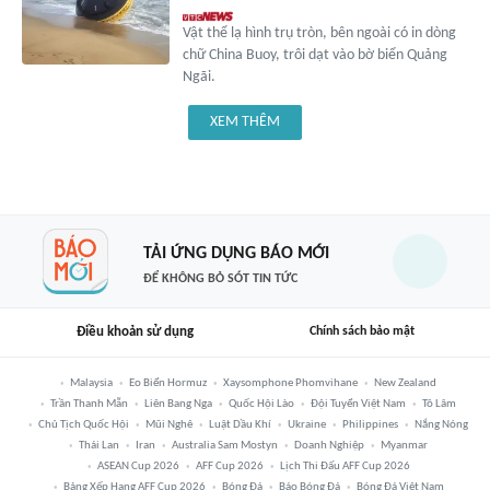
Vật thể lạ hình trụ tròn, bên ngoài có in dòng
chữ China Buoy, trôi dạt vào bờ biển Quảng
Ngãi.
XEM THÊM
TẢI ỨNG DỤNG BÁO MỚI
ĐỂ KHÔNG BỎ SÓT TIN TỨC
Điều khoản sử dụng
Chính sách bảo mật
Malaysia
Eo Biển Hormuz
Xaysomphone Phomvihane
New Zealand
Trần Thanh Mẫn
Liên Bang Nga
Quốc Hội Lào
Đội Tuyển Việt Nam
Tô Lâm
Chủ Tịch Quốc Hội
Mũi Nghê
Luật Dầu Khí
Ukraine
Philippines
Nắng Nóng
Thái Lan
Iran
Australia Sam Mostyn
Doanh Nghiệp
Myanmar
ASEAN Cup 2026
AFF Cup 2026
Lịch Thi Đấu AFF Cup 2026
Bảng Xếp Hạng AFF Cup 2026
Bóng Đá
Báo Bóng Đá
Bóng Đá Việt Nam