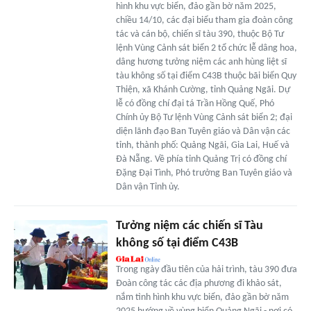
hình khu vực biển, đảo gần bờ năm 2025,
chiều 14/10, các đại biểu tham gia đoàn công
tác và cán bộ, chiến sĩ tàu 390, thuộc Bộ Tư
lệnh Vùng Cảnh sát biển 2 tổ chức lễ dâng hoa,
dâng hương tưởng niệm các anh hùng liệt sĩ
tàu không số tại điểm C43B thuộc bãi biển Quy
Thiện, xã Khánh Cường, tỉnh Quảng Ngãi. Dự
lễ có đồng chí đại tá Trần Hồng Quế, Phó
Chính ủy Bộ Tư lệnh Vùng Cảnh sát biển 2; đại
diện lãnh đạo Ban Tuyên giáo và Dân vận các
tỉnh, thành phố: Quảng Ngãi, Gia Lai, Huế và
Đà Nẵng. Về phía tỉnh Quảng Trị có đồng chí
Đặng Đại Tình, Phó trưởng Ban Tuyên giáo và
Dân vận Tỉnh ủy.
Tưởng niệm các chiến sĩ Tàu
không số tại điểm C43B
Trong ngày đầu tiên của hải trình, tàu 390 đưa
Đoàn công tác các địa phương đi khảo sát,
nắm tình hình khu vực biển, đảo gần bờ năm