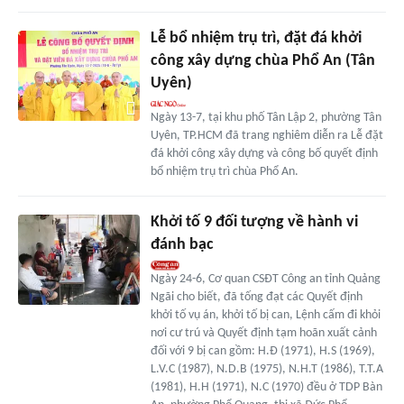
Lễ bổ nhiệm trụ trì, đặt đá khởi
công xây dựng chùa Phổ An (Tân
Uyên)
Ngày 13-7, tại khu phố Tân Lập 2, phường Tân
Uyên, TP.HCM đã trang nghiêm diễn ra Lễ đặt
đá khởi công xây dựng và công bố quyết định
bổ nhiệm trụ trì chùa Phổ An.
Khởi tố 9 đối tượng về hành vi
đánh bạc
Ngày 24-6, Cơ quan CSĐT Công an tỉnh Quảng
Ngãi cho biết, đã tống đạt các Quyết định
khởi tố vụ án, khởi tố bị can, Lệnh cấm đi khỏi
nơi cư trú và Quyết định tạm hoãn xuất cảnh
đối với 9 bị can gồm: H.Đ (1971), H.S (1969),
L.V.C (1987), N.D.B (1975), N.H.T (1986), T.T.A
(1981), H.H (1971), N.C (1970) đều ở TDP Bàn