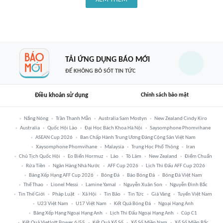
TẢI ỨNG DỤNG BÁO MỚI
ĐỂ KHÔNG BỎ SÓT TIN TỨC
Điều khoản sử dụng
Chính sách bảo mật
Nắng Nóng
Trần Thanh Mẫn
Australia Sam Mostyn
New Zealand Cindy Kiro
Australia
Quốc Hội Lào
Đại Học Bách Khoa Hà Nội
Saysomphone Phomvihane
ASEAN Cup 2026
Ban Chấp Hành Trung Ương Đảng Cộng Sản Việt Nam
Xaysomphone Phomvihane
Malaysia
Trung Học Phổ Thông
Iran
Chủ Tịch Quốc Hội
Eo Biển Hormuz
Lào
Tô Lâm
New Zealand
Điểm Chuẩn
Rửa Tiền
Ngân Hàng Nhà Nước
AFF Cup 2026
Lịch Thi Đấu AFF Cup 2026
Bảng Xếp Hạng AFF Cup 2026
Bóng Đá
Báo Bóng Đá
Bóng Đá Việt Nam
Thể Thao
Lionel Messi
Lamine Yamal
Nguyễn Xuân Son
Nguyễn Đình Bắc
Tin Thế Giới
Pháp Luật
Xã Hội
Tin Bão
Tin Tức
Giá Vàng
Tuyển Việt Nam
U23 Việt Nam
U17 Việt Nam
Kết Quả Bóng Đá
Ngoại Hạng Anh
Bảng Xếp Hạng Ngoại Hạng Anh
Lịch Thi Đấu Ngoại Hạng Anh
Cúp C1
Kết Quả Vietlott Power 6/55
Kết Quả Xổ Số
Xổ Số Miền Nam
Xổ Số Miền Bắc