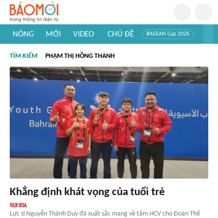
NÓNG
MỚI
VIDEO
CHỦ ĐỀ
#ASEAN Cup 2026
#Trí tuệ nhân tạo
#Mỹ - Iran
#Khám phá Việt Nam
TÌM KIẾM
PHẠM THỊ HỒNG THANH
#Khám phá thế giới
Khẳng định khát vọng của tuổi trẻ
Lực sĩ Nguyễn Thành Duy đã xuất sắc mang về tấm HCV cho Đoàn Thể