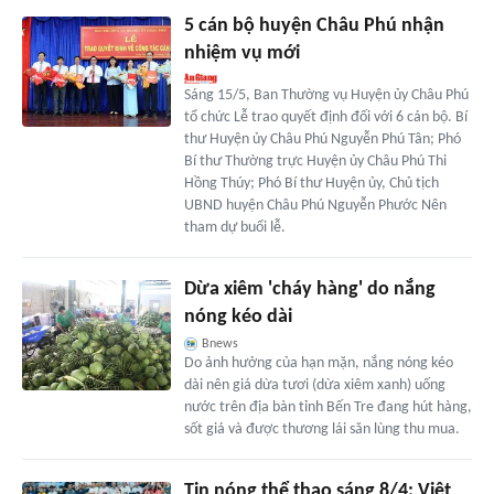
5 cán bộ huyện Châu Phú nhận
nhiệm vụ mới
Sáng 15/5, Ban Thường vụ Huyện ủy Châu Phú
tổ chức Lễ trao quyết định đối với 6 cán bộ. Bí
thư Huyện ủy Châu Phú Nguyễn Phú Tân; Phó
Bí thư Thường trực Huyện ủy Châu Phú Thi
Hồng Thúy; Phó Bí thư Huyện ủy, Chủ tịch
UBND huyện Châu Phú Nguyễn Phước Nên
tham dự buổi lễ.
Dừa xiêm 'cháy hàng' do nắng
nóng kéo dài
Bnews
Do ảnh hưởng của hạn mặn, nắng nóng kéo
dài nên giá dừa tươi (dừa xiêm xanh) uống
nước trên địa bàn tỉnh Bến Tre đang hút hàng,
sốt giá và được thương lái săn lùng thu mua.
Tin nóng thể thao sáng 8/4: Việt