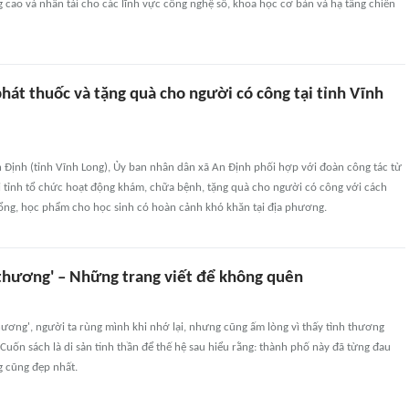
 cao và nhân tài cho các lĩnh vực công nghệ số, khoa học cơ bản và hạ tầng chiến
át thuốc và tặng quà cho người có công tại tỉnh Vĩnh
n Định (tỉnh Vĩnh Long), Ủy ban nhân dân xã An Định phối hợp với đoàn công tác từ
i tỉnh tổ chức hoạt động khám, chữa bệnh, tặng quà cho người có công với cách
ổng, học phẩm cho học sinh có hoàn cảnh khó khăn tại địa phương.
 thương' – Những trang viết để không quên
ương', người ta rùng mình khi nhớ lại, nhưng cũng ấm lòng vì thấy tình thương
Cuốn sách là di sản tinh thần để thế hệ sau hiểu rằng: thành phố này đã từng đau
 cũng đẹp nhất.