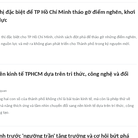
thị đặc biệt để TP Hồ Chí Minh tháo gỡ điểm nghẽn, khơi
lực
ô thị đặc biệt cho TP Hồ Chí Minh, chính sách đột phá để tháo gỡ những điểm nghẽn,
c nguồn lực và mở ra không gian phát triển cho Thành phố trong kỷ nguyên mới.
ền kinh tế TPHCM dựa trên tri thức, công nghệ và đổi
 quan
g hai con số của thành phố không chỉ là bài toán kinh tế, mà còn là phép thử về
khả năng thích ứng và tầm nhìn chuyển đổi sang nền kinh tế dựa trên tri thức, công
g tạo.
nh trước 'ngưỡng trần' tăng trưởng và cơ hội bứt phá