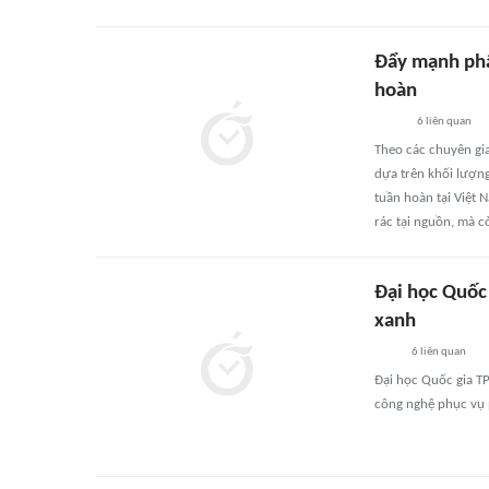
Đẩy mạnh phân
hoàn
6
liên quan
Theo các chuyên gia
dựa trên khối lượng
tuần hoàn tại Việt 
rác tại nguồn, mà 
Đại học Quốc
xanh
6
liên quan
Đại học Quốc gia TP
công nghệ phục vụ p