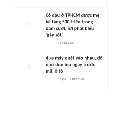
Cô dâu ở TPHCM được mẹ
kế tặng 500 triệu trong
đám cưới, lời phát biểu
'gây sốt'
2
liên quan
4 xe máy quệt vào nhau, đổ
như domino ngay trước
mũi ô tô
7 giờ
1
liên quan