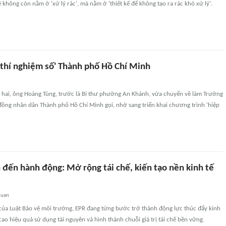
đề không còn nằm ở 'xử lý rác', mà nằm ở 'thiết kế để không tạo ra rác khó xử lý'.
 thí nghiệm số' Thành phố Hồ Chí Minh
ứ hai, ông Hoàng Tùng, trước là Bí thư phường An Khánh, vừa chuyển về làm Trưởng
đồng nhân dân Thành phố Hồ Chí Minh gọi, nhờ sang triển khai chương trình 'hiệp
 đến hành động: Mở rộng tái chế, kiến tạo nền kinh tế
quan
 của Luật Bảo vệ môi trường, EPR đang từng bước trở thành động lực thúc đẩy kinh
cao hiệu quả sử dụng tài nguyên và hình thành chuỗi giá trị tái chế bền vững.