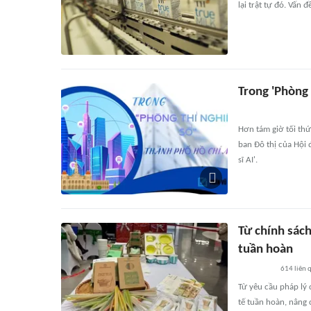
lại trật tự đó. Vấn 
Trong 'Phòng
Hơn tám giờ tối th
ban Đô thị của Hội 
sĩ AI'.
Từ chính sách
tuần hoàn
614
liên 
Từ yêu cầu pháp lý
tế tuần hoàn, nâng 