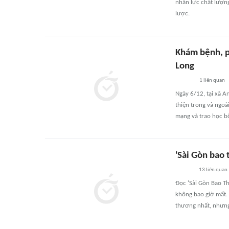
nhân lực chất lượng
lược.
Khám bệnh, ph
Long
1
liên quan
Ngày 6/12, tại xã A
thiện trong và ngoà
mạng và trao học b
'Sài Gòn bao
13
liên quan
Đọc 'Sài Gòn Bao Th
không bao giờ mất. 
thương nhất, nhưng