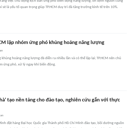
 rằng việc chủ động kịch bản ứng phó biến động năng lượng, ổn định nguồn cung
hí sẽ là yếu tố quan trọng giúp TP.HCM duy trì đà tăng trưởng kinh tế trên 10%.
CM lập nhóm ứng phó khủng hoảng năng lượng
an
 khủng hoảng năng lượng đã diễn ra nhiều lần và có thể lặp lại; TP.HCM nên chủ
m ứng phó, xử lý ngay khi biến động.
hà' tạo nền tảng cho đào tạo, nghiên cứu gắn với thực
uan
inh đặt hàng Đại học Quốc gia Thành phố Hồ Chí Minh đào tạo, bồi dưỡng nguồn