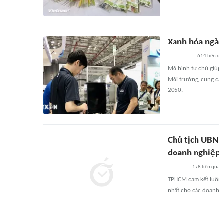
Xanh hóa ngà
614
liên 
Mô hình tự chủ giú
Môi trường, cung cấ
2050.
Chủ tịch UB
doanh nghiệp
178
liên qu
TPHCM cam kết luôn 
nhất cho các doanh 