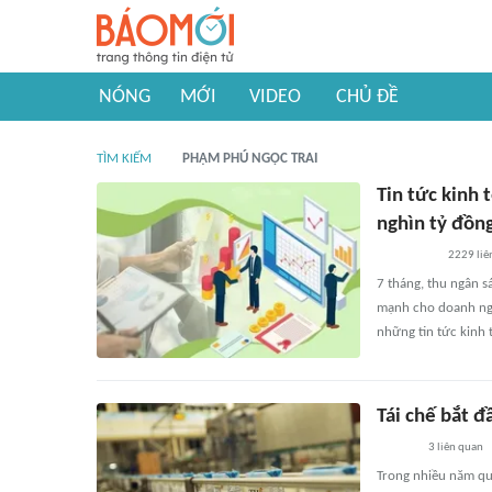
NÓNG
MỚI
VIDEO
CHỦ ĐỀ
TÌM KIẾM
PHẠM PHÚ NGỌC TRAI
Tin tức kinh 
nghìn tỷ đồn
2229
liê
7 tháng, thu ngân s
mạnh cho doanh nghi
những tin tức kinh 
Tái chế bắt đ
3
liên quan
Trong nhiều năm qua