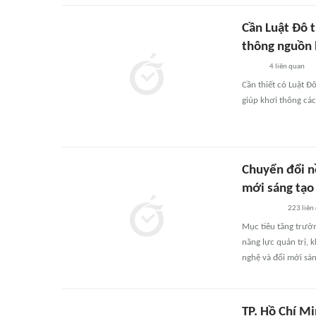
Cần Luật Đô 
thông nguồn 
4
liên quan
Cần thiết có Luật Đ
giúp khơi thông cá
Chuyển đổi n
mới sáng tạo
223
liên
Mục tiêu tăng trưởn
năng lực quản trị, 
nghệ và đổi mới sán
TP. Hồ Chí Mi