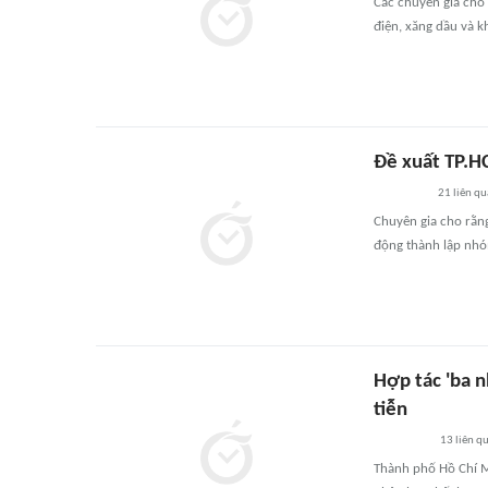
Các chuyên gia cho
điện, xăng dầu và k
Đề xuất TP.H
21
liên qu
Chuyên gia cho rằng
động thành lập nhó
Hợp tác 'ba n
tiễn
13
liên q
Thành phố Hồ Chí M