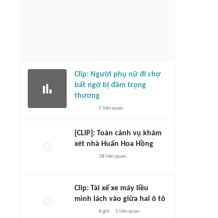
Clip: Người phụ nữ đi chợ
bất ngờ bị đâm trọng
thương
5
liên quan
[CLIP]: Toàn cảnh vụ khám
xét nhà Huấn Hoa Hồng
38
liên quan
Clip: Tài xế xe máy liều
mình lách vào giữa hai ô tô
8 giờ
1
liên quan