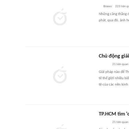
Bnews
223
liên q
Những căng thẳng đị
phát, qua đó, ảnh 
Chủ động giải
21
liên quan
Giải pháp nào để T
tế thế giới nhiều bi
tệ của các nền kinh
TP.HCM tìm 'c
21
liên quan