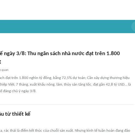
tế ngày 3/8: Thu ngân sách nhà nước đạt trên 1.800
g
n quan
ách đạt trên 1.800 nghìn tỷ đồng, bằng 72,5% dự toán; Cần xây dựng thương hiệu
ệp Việt; 7 tháng, xuất khẩu nông, lâm, thủy sản tăng tốc, đạt gần 42,8 tỷ USD… là
tế đáng chú ý ngày 3/8.
ầu từ thiết kế
, rác thải là điểm kết thúc của chuỗi sản xuất. Nhưng kinh tế tuần hoàn đang đảo