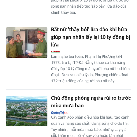
giúp lấy lại khoảng 10 tỷ đồng bị lừa trước đó,
song nạn nhân tiếp tục 'sập bẫy' lừa đảo của
chính thầy bói.
Bắt nữ 'thầy bói' lừa đảo khi hứa
giúp nạn nhân lấy lại 10 tỷ đồng bị
lừa
Làm nghề bói toán, Phạm Thị Phượng (SN
1973, trú tại TP Đà Nẵng) khoe có khả năng
đòi giúp 10 tỷ đồng mà người phụ nữ bị chiếm
đoạt. Đưa ra nhiều lý do, Phượng chiếm đoạt
179 triệu đồng của người phụ nữ này.
Chủ động phòng ngừa rủi ro trước
mùa mưa bão
Cây xanh góp phần điều hòa khí hậu, tạo cảnh
quan và nâng cao chất lượng sống cho đô thị.
Tuy nhiên, mỗi mùa mưa bão, những cây già
cỗi, thân mục, bộ rễ suy yếu hoặc tán phát