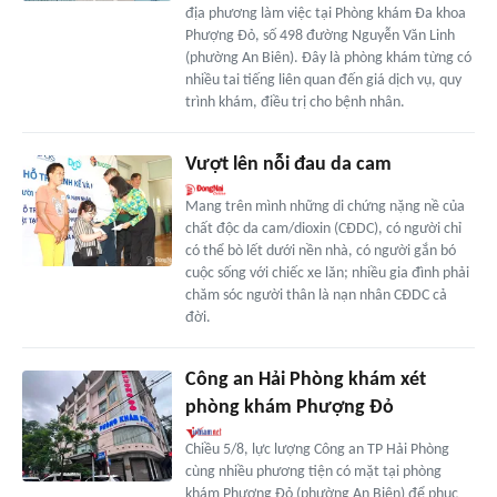
địa phương làm việc tại Phòng khám Đa khoa
Phượng Đỏ, số 498 đường Nguyễn Văn Linh
(phường An Biên). Đây là phòng khám từng có
nhiều tai tiếng liên quan đến giá dịch vụ, quy
trình khám, điều trị cho bệnh nhân.
Vượt lên nỗi đau da cam
Mang trên mình những di chứng nặng nề của
chất độc da cam/dioxin (CÐDC), có người chỉ
có thể bò lết dưới nền nhà, có người gắn bó
cuộc sống với chiếc xe lăn; nhiều gia đình phải
chăm sóc người thân là nạn nhân CÐDC cả
đời.
Công an Hải Phòng khám xét
phòng khám Phượng Đỏ
Chiều 5/8, lực lượng Công an TP Hải Phòng
cùng nhiều phương tiện có mặt tại phòng
khám Phượng Đỏ (phường An Biên) để phục