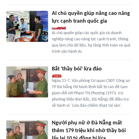
AI chủ quyền giúp nâng cao năng
lực cạnh tranh quốc gia
AI chủ quyền giúp các quốc gia và doanh
nghiệp nâng cao năng lực cạnh tranh, thông
qua làm chủ dữ liệu, hạ tầng tính toán và quá
trình vận hành AI.
Bắt 'thầy bói' lừa đảo
Ngày 21-7, Văn phòng Cơ quan CSĐT Công an
TP Đà Nẵng thi hành lệnh bắt bị can để tạm
giam đối với Phạm Thị Phượng (1973, trú
phường Điện Bàn Bắc, Đà Nẵng) để điều tra
về hành vi: 'Lừa đảo chiếm đoạt tài sản'.
Người phụ nữ ở Đà Nẵng mất
thêm 179 triệu khi nhờ thầy bói
lấy lại 10 tỷ đồng bị lừa