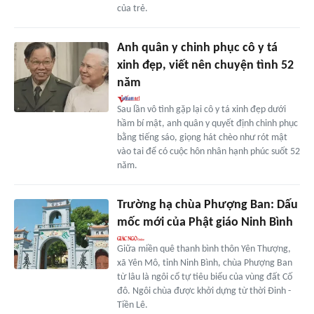
của trẻ.
Anh quân y chinh phục cô y tá
xinh đẹp, viết nên chuyện tình 52
năm
Sau lần vô tình gặp lại cô y tá xinh đẹp dưới
hầm bí mật, anh quân y quyết định chinh phục
bằng tiếng sáo, giọng hát chèo như rót mật
vào tai để có cuộc hôn nhân hạnh phúc suốt 52
năm.
Trường hạ chùa Phượng Ban: Dấu
mốc mới của Phật giáo Ninh Bình
Giữa miền quê thanh bình thôn Yên Thượng,
xã Yên Mô, tỉnh Ninh Bình, chùa Phượng Ban
từ lâu là ngôi cổ tự tiêu biểu của vùng đất Cố
đô. Ngôi chùa được khởi dựng từ thời Đinh -
Tiền Lê.