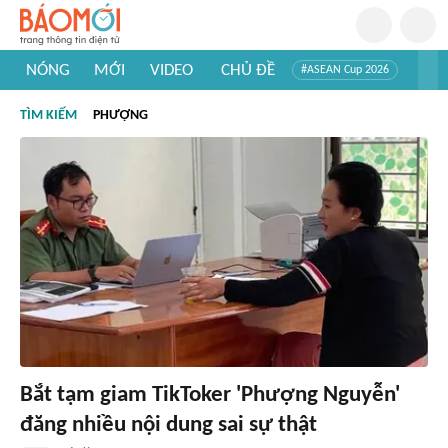
NÓNG
MỚI
VIDEO
CHỦ ĐỀ
#ASEAN Cup 2026
#Trí tuệ nhân tạo
#Mỹ - Iran
#Khám phá Việt Nam
TÌM KIẾM
PHƯỢNG
#Khám phá thế giới
Bắt tạm giam TikToker 'Phượng Nguyễn'
đăng nhiều nội dung sai sự thật