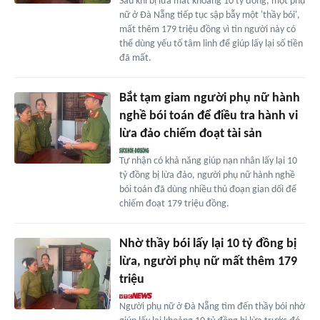
Sau khi bị lừa mất khoảng 10 tỷ đồng, một phụ
nữ ở Đà Nẵng tiếp tục sập bẫy một 'thầy bói',
mất thêm 179 triệu đồng vì tin người này có
thể dùng yếu tố tâm linh để giúp lấy lại số tiền
đã mất.
Bắt tạm giam người phụ nữ hành
nghề bói toán để điều tra hành vi
lừa đảo chiếm đoạt tài sản
Tự nhận có khả năng giúp nạn nhân lấy lại 10
tỷ đồng bị lừa đảo, người phụ nữ hành nghề
bói toán đã dùng nhiều thủ đoạn gian dối để
chiếm đoạt 179 triệu đồng.
Nhờ thầy bói lấy lại 10 tỷ đồng bị
lừa, người phụ nữ mất thêm 179
triệu
Người phụ nữ ở Đà Nẵng tìm đến thầy bói nhờ