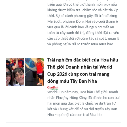
triển quá lớn có thể trở thành mối nguy nếu
không được kiểm tra, chăm sóc và cắt tỉa kịp
thời. Sự cố cành phượng gãy đổ trên đường
Mẹ Suốt, phường Đồng Hới vào cuối tháng 6
vừa qua là lời cảnh báo về nguy cơ mất an
toàn từ cây xanh đô thị, đồng thời đặt ra yêu
cầu cấp thiết đối với công tác rà soát, quản lý
và phòng ngừa rủi ro trước mùa mưa bão.
Trải nghiệm đặc biệt của Hoa hậu
Thế giới Doanh nhân tại World
Cup 2026 cùng con trai mang
dòng máu Tây Ban Nha
World Cup năm nay, Hoa hậu Thế giới Doanh
nhân Phượng Hồng Kông đã dành cho con trai
hai món quà đặc biệt là chiếc vé dự trận Tứ
kết và Chung kết để cổ vũ đội tuyển Tây Ban
Nha – quê nội của con trai Ricafdo.