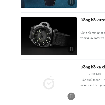
Đồng hồ vượt 
Đồng hồ mới nhất c
vòng quay rotor và 
Đồng hồ xa xỉ
3
liên quan
Tuần cuối tháng 5, 
men Grand Feu phải