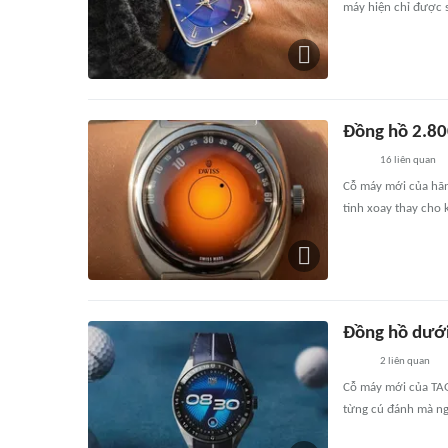
máy hiện chỉ được 
Đồng hồ 2.80
16
liên quan
Cỗ máy mới của hãng
tinh xoay thay cho 
Đồng hồ dưới
2
liên quan
Cỗ máy mới của TAG 
từng cú đánh mà ngư