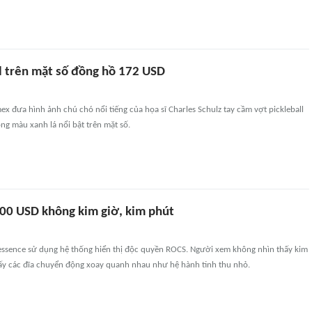
ll trên mặt số đồng hồ 172 USD
x đưa hình ảnh chú chó nổi tiếng của họa sĩ Charles Schulz tay cầm vợt pickleball
ng màu xanh lá nổi bật trên mặt số.
00 USD không kim giờ, kim phút
ssence sử dụng hệ thống hiển thị độc quyền ROCS. Người xem không nhìn thấy kim
ấy các đĩa chuyển động xoay quanh nhau như hệ hành tinh thu nhỏ.