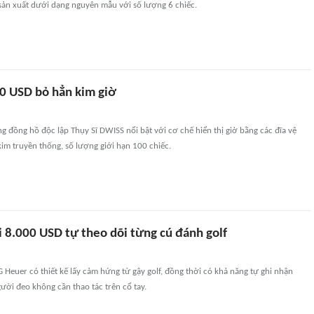
sản xuất dưới dạng nguyên mẫu với số lượng 6 chiếc.
0 USD bỏ hẳn kim giờ
 đồng hồ độc lập Thụy Sĩ DWISS nổi bật với cơ chế hiển thị giờ bằng các đĩa vệ
kim truyền thống, số lượng giới hạn 100 chiếc.
 8.000 USD tự theo dõi từng cú đánh golf
Heuer có thiết kế lấy cảm hứng từ gậy golf, đồng thời có khả năng tự ghi nhận
ời đeo không cần thao tác trên cổ tay.