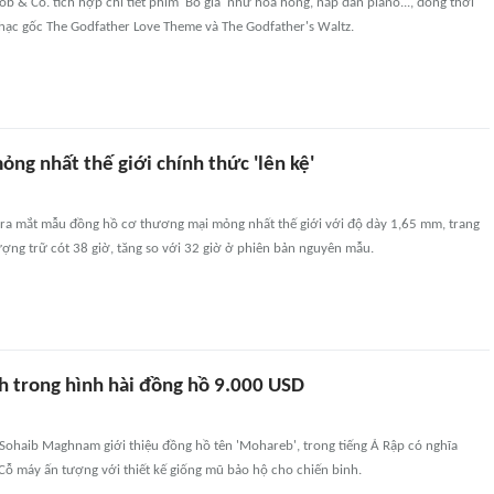
b & Co. tích hợp chi tiết phim 'Bố già' như hoa hồng, nắp đàn piano..., đồng thời
nhạc gốc The Godfather Love Theme và The Godfather's Waltz.
ng nhất thế giới chính thức 'lên kệ'
 ra mắt mẫu đồng hồ cơ thương mại mỏng nhất thế giới với độ dày 1,65 mm, trang
ượng trữ cót 38 giờ, tăng so với 32 giờ ở phiên bản nguyên mẫu.
h trong hình hài đồng hồ 9.000 USD
ư Sohaib Maghnam giới thiệu đồng hồ tên 'Mohareb', trong tiếng Ả Rập có nghĩa
). Cỗ máy ấn tượng với thiết kế giống mũ bảo hộ cho chiến binh.