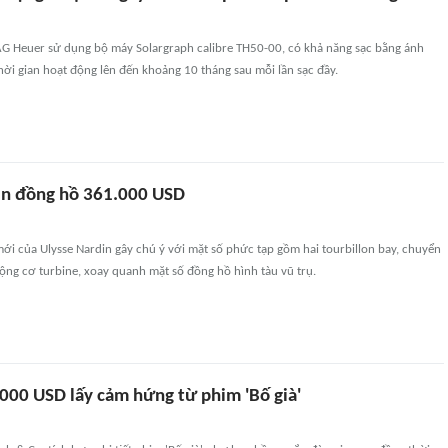
G Heuer sử dụng bộ máy Solargraph calibre TH50-00, có khả năng sạc bằng ánh
thời gian hoạt động lên đến khoảng 10 tháng sau mỗi lần sạc đầy.
rên đồng hồ 361.000 USD
ới của Ulysse Nardin gây chú ý với mặt số phức tạp gồm hai tourbillon bay, chuyển
ộng cơ turbine, xoay quanh mặt số đồng hồ hình tàu vũ trụ.
000 USD lấy cảm hứng từ phim 'Bố già'