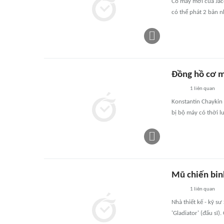
Cỗ máy mới của Jaco
có thể phát 2 bản 
Đồng hồ cơ mỏ
1
liên quan
Konstantin Chaykin
bị bộ máy có thời l
Mũ chiến bin
1
liên quan
Nhà thiết kế - kỹ s
'Gladiator' (đấu sĩ