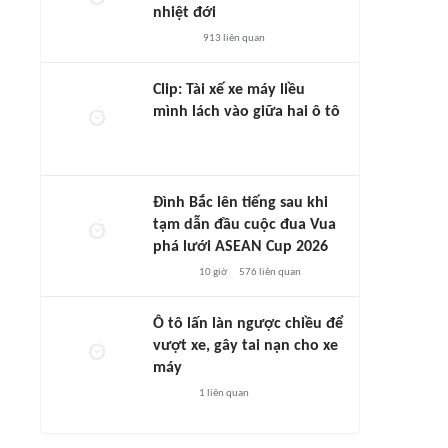
nhiệt đới
913
liên quan
Clip: Tài xế xe máy liều
mình lách vào giữa hai ô tô
Đình Bắc lên tiếng sau khi
tạm dẫn đầu cuộc đua Vua
phá lưới ASEAN Cup 2026
10 giờ
576
liên quan
Ô tô lấn làn ngược chiều để
vượt xe, gây tai nạn cho xe
máy
1
liên quan