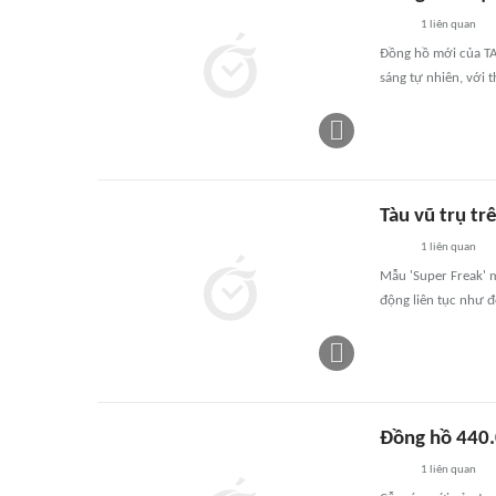
1
liên quan
Đồng hồ mới của TA
sáng tự nhiên, với 
Tàu vũ trụ t
1
liên quan
Mẫu 'Super Freak' m
động liên tục như đ
Đồng hồ 440.
1
liên quan