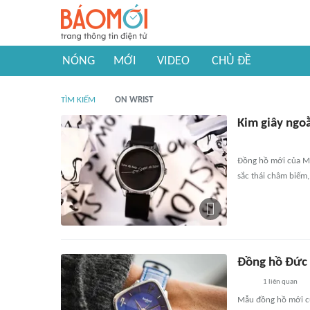
NÓNG
MỚI
VIDEO
CHỦ ĐỀ
TÌM KIẾM
ON WRIST
Kim giây ngo
Đồng hồ mới của Mr
sắc thái châm biếm,
Đồng hồ Đức 
1
liên quan
Mẫu đồng hồ mới củ