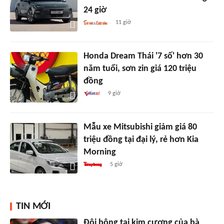
24 giờ
11 giờ
Honda Dream Thái '7 số' hơn 30
năm tuổi, sơn zin giá 120 triệu
đồng
9 giờ
Mẫu xe Mitsubishi giảm giá 80
triệu đồng tại đại lý, rẻ hơn Kia
Morning
5 giờ
TIN MỚI
Đôi bông tai kim cương của bà