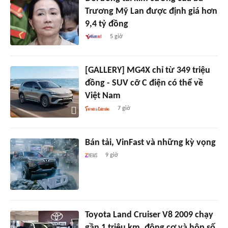
Trương Mỹ Lan được định giá hơn
9,4 tỷ đồng
5 giờ
[GALLERY] MG4X chỉ từ 349 triệu
đồng - SUV cỡ C điện có thể về
Việt Nam
7 giờ
Bán tải, VinFast và những kỳ vọng
9 giờ
Toyota Land Cruiser V8 2009 chạy
gần 1 triệu km, động cơ và hộp số