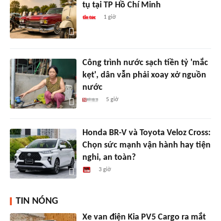
tụ tại TP Hồ Chí Minh
1 giờ
Công trình nước sạch tiền tỷ 'mắc
kẹt', dân vẫn phải xoay xở nguồn
nước
5 giờ
Honda BR-V và Toyota Veloz Cross:
Chọn sức mạnh vận hành hay tiện
nghi, an toàn?
3 giờ
TIN NÓNG
Xe van điện Kia PV5 Cargo ra mắt