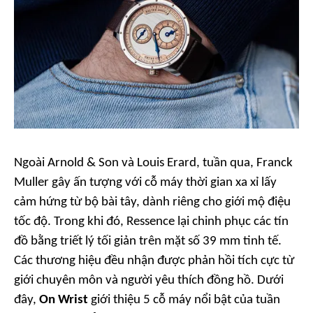
Ngoài Arnold & Son và Louis Erard, tuần qua, Franck
Muller gây ấn tượng với cỗ máy thời gian xa xỉ lấy
cảm hứng từ bộ bài tây, dành riêng cho giới mộ điệu
tốc độ. Trong khi đó, Ressence lại chinh phục các tín
đồ bằng triết lý tối giản trên mặt số 39 mm tinh tế.
Các thương hiệu đều nhận được phản hồi tích cực từ
giới chuyên môn và người yêu thích đồng hồ. Dưới
đây,
On Wrist
giới thiệu 5 cỗ máy nổi bật của tuần