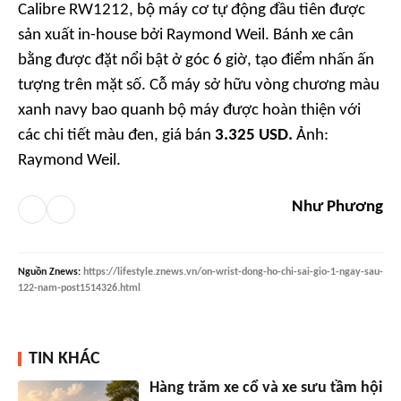
Calibre RW1212, bộ máy cơ tự động đầu tiên được
sản xuất in-house bởi Raymond Weil. Bánh xe cân
bằng được đặt nổi bật ở góc 6 giờ, tạo điểm nhấn ấn
tượng trên mặt số. Cỗ máy sở hữu vòng chương màu
xanh navy bao quanh bộ máy được hoàn thiện với
các chi tiết màu đen, giá bán
3.325 USD.
Ảnh:
Raymond Weil.
Như Phương
Nguồn
Znews
:
https://lifestyle.znews.vn/on-wrist-dong-ho-chi-sai-gio-1-ngay-sau-
122-nam-post1514326.html
TIN KHÁC
Hàng trăm xe cổ và xe sưu tầm hội