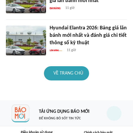
giá lăn bánh mới nhất
11 giờ
Hyundai Elantra 2026: Bảng giá lăn
bánh mới nhất và đánh giá chi tiết
thông số kỹ thuật
11 giờ
VỀ TRANG CHỦ
TẢI ỨNG DỤNG BÁO MỚI
ĐỂ KHÔNG BỎ SÓT TIN TỨC
Điều khoản sử dụng
Chính sách bảo mật