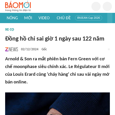
NÓNG
MỚI
VIDEO
CHỦ ĐỀ
#ASEAN Cup 2026
#Trí tuệ nhân tạo
#Mỹ - Iran
#Khám phá Việt Nam
XE CỘ
#Khám phá thế giới
Đồng hồ chỉ sai giờ 1 ngày sau 122 năm
02/12/2024
Gốc
Arnold & Son ra mắt phiên bản Fern Green với cơ
chế moonphase siêu chính xác. Le Régulateur II mới
của Louis Erard cũng 'cháy hàng' chỉ sau vài ngày mở
bán online.