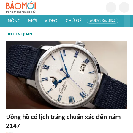
NÓNG
MỚI
VIDEO
CHỦ ĐỀ
#ASEAN Cup 2026
#Trí tuệ nhân tạo
#Mỹ - Iran
#Khám phá Việt Nam
TIN LIÊN QUAN
#Khám phá thế giới
Đồng hồ có lịch trăng chuẩn xác đến năm
2147