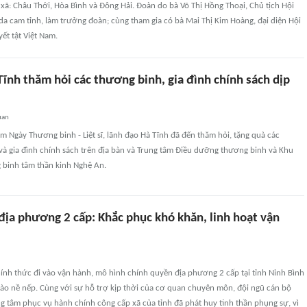
 xã: Châu Thới, Hòa Bình và Đông Hải. Đoàn do bà Võ Thị Hồng Thoại, Chủ tịch Hội
a cam tỉnh, làm trưởng đoàn; cùng tham gia có bà Mai Thị Kim Hoàng, đại diện Hội
ết tật Việt Nam.
ĩnh thăm hỏi các thương binh, gia đình chính sách dịp
uan
 Ngày Thương binh - Liệt sĩ, lãnh đạo Hà Tĩnh đã đến thăm hỏi, tặng quà các
và gia đình chính sách trên địa bàn và Trung tâm Điều dưỡng thương binh và Khu
binh tâm thần kinh Nghệ An.
địa phương 2 cấp: Khắc phục khó khăn, linh hoạt vận
ính thức đi vào vận hành, mô hình chính quyền địa phương 2 cấp tại tỉnh Ninh Bình
vào nề nếp. Cùng với sự hỗ trợ kịp thời của cơ quan chuyên môn, đội ngũ cán bộ
g tâm phục vụ hành chính công cấp xã của tỉnh đã phát huy tinh thần phụng sự, vì