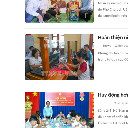
Nhân kỷ niệm 65 nă
do Phó Chủ tịch UB
da cam/dioxin trên 
Hoàn thiện n
Bnews
12
liên qu
Không chỉ tạo chuyể
trong tư duy của đ
Huy động hơn
9
liên qua
Sáng 2/6, Hội Nạn n
đầu năm và triển k
Ủy ban MTTQ Việt N