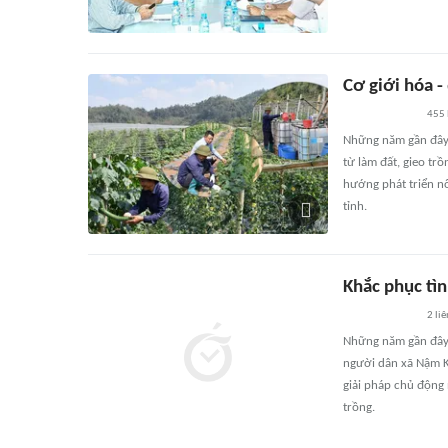
Cơ giới hóa -
455
Những năm gần đây,
từ làm đất, gieo tr
hướng phát triển n
tỉnh.
Khắc phục tì
2
liê
Những năm gần đây, 
người dân xã Nậm Kè
giải pháp chủ động 
trồng.