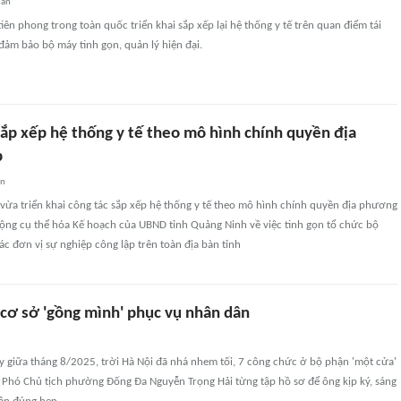
uan
tiên phong trong toàn quốc triển khai sắp xếp lại hệ thống y tế trên quan điểm tái
 đảm bảo bộ máy tinh gọn, quản lý hiện đại.
ắp xếp hệ thống y tế theo mô hình chính quyền địa
p
an
vừa triển khai công tác sắp xếp hệ thống y tế theo mô hình chính quyền địa phương
động cụ thể hóa Kế hoạch của UBND tỉnh Quảng Ninh về việc tinh gọn tổ chức bộ
các đơn vị sự nghiệp công lập trên toàn địa bàn tỉnh
 cơ sở 'gồng mình' phục vụ nhân dân
y giữa tháng 8/2025, trời Hà Nội đã nhá nhem tối, 7 công chức ở bộ phận 'một cửa'
n Phó Chủ tịch phường Đống Đa Nguyễn Trọng Hải từng tập hồ sơ để ông kịp ký, sáng