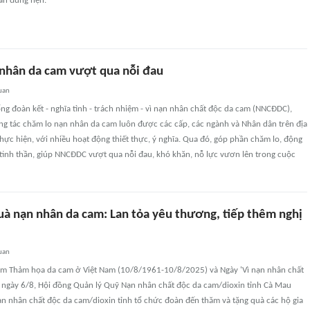
ân đúng hẹn.
 nhân da cam vượt qua nỗi đau
uan
ng đoàn kết - nghĩa tình - trách nhiệm - vì nạn nhân chất độc da cam (NNCĐDC),
g tác chăm lo nạn nhân da cam luôn được các cấp, các ngành và Nhân dân trên địa
hực hiện, với nhiều hoạt động thiết thực, ý nghĩa. Qua đó, góp phần chăm lo, động
n tinh thần, giúp NNCĐDC vượt qua nỗi đau, khó khăn, nỗ lực vươn lên trong cuộc
uà nạn nhân da cam: Lan tỏa yêu thương, tiếp thêm nghị
uan
m Thảm họa da cam ở Việt Nam (10/8/1961-10/8/2025) và Ngày 'Vì nạn nhân chất
, ngày 6/8, Hội đồng Quản lý Quỹ Nạn nhân chất độc da cam/dioxin tỉnh Cà Mau
ạn nhân chất độc da cam/dioxin tỉnh tổ chức đoàn đến thăm và tặng quà các hộ gia