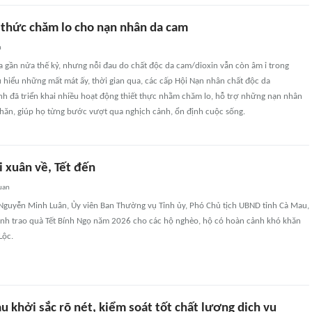
 thức chăm lo cho nạn nhân da cam
n
xa gần nửa thế kỷ, nhưng nỗi đau do chất độc da cam/dioxin vẫn còn âm ỉ trong
u hiểu những mất mát ấy, thời gian qua, các cấp Hội Nạn nhân chất độc da
nh đã triển khai nhiều hoạt động thiết thực nhằm chăm lo, hỗ trợ những nạn nhân
hăn, giúp họ từng bước vượt qua nghịch cảnh, ổn định cuộc sống.
i xuân về, Tết đến
uan
 Nguyễn Minh Luân, Ủy viên Ban Thường vụ Tỉnh ủy, Phó Chủ tịch UBND tỉnh Cà Mau,
nh trao quà Tết Bính Ngọ năm 2026 cho các hộ nghèo, hộ có hoàn cảnh khó khăn
Lộc.
u khởi sắc rõ nét, kiểm soát tốt chất lượng dịch vụ