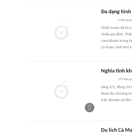
Đa dạng hình
2
liên qua
Chiến tranh đã lùi 
nhiều gia đình. Thấ
cam/dioxin trong tỉ
có hoàn cảnh khó k
Nghĩa tình kh
279
liên q
Sáng 3/2, đồng chí
tham dự chương trì
trên địa bàn xã Tân 
Du lịch Cà Ma