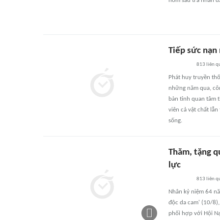
hôm sau trả nhân d
Tiếp sức nạn
813
liên q
Phát huy truyền thố
những năm qua, côn
bàn tỉnh quan tâm t
viên cả vật chất lẫ
sống.
Thăm, tặng q
lực
813
liên q
Nhân kỷ niệm 64 nă
độc da cam' (10/8)
phối hợp với Hội N