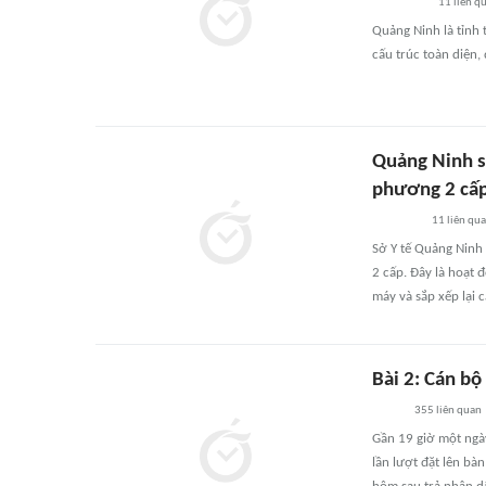
11
liên q
Quảng Ninh là tỉnh 
cấu trúc toàn diện,
Quảng Ninh s
phương 2 cấ
11
liên qu
Sở Y tế Quảng Ninh 
2 cấp. Đây là hoạt 
máy và sắp xếp lại 
Bài 2: Cán bộ
355
liên quan
Gần 19 giờ một ngà
lần lượt đặt lên bà