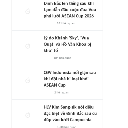
Đình Bắc lên tiếng sau khi
tạm dẫn đầu cuộc đua Vua
phá lưới ASEAN Cup 2026
581
liên quan
Lý do Khánh 'Sky', 'Vua
Quạt' và Hồ Văn Khoa bị
khởi tố
104
liên quan
CĐV Indonesia nổi giận sau
khi đội nhà bị loại khỏi
ASEAN Cup
2
liên quan
HLV Kim Sang-sik nói điều
đặc biệt về Đình Bắc sau cú
đúp vào lưới Campuchia
3538
liên quan