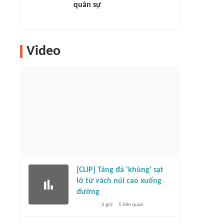
quân sự
Video
[CLIP] Tảng đá 'khủng' sạt
lở từ vách núi cao xuống
đường
6 giờ
5
liên quan