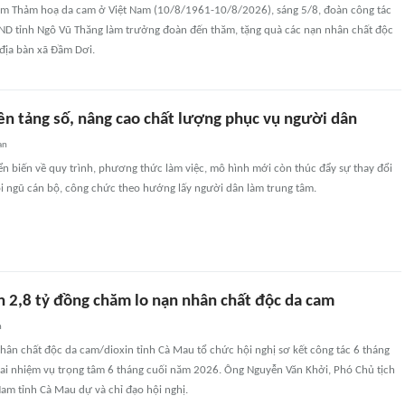
m Thảm hoạ da cam ở Việt Nam (10/8/1961-10/8/2026), sáng 5/8, đoàn công tác
ND tỉnh Ngô Vũ Thăng làm trưởng đoàn đến thăm, tặng quà các nạn nhân chất độc
địa bàn xã Đầm Dơi.
ền tảng số, nâng cao chất lượng phục vụ người dân
an
n biến về quy trình, phương thức làm việc, mô hình mới còn thúc đẩy sự thay đổi
ội ngũ cán bộ, công chức theo hướng lấy người dân làm trung tâm.
 2,8 tỷ đồng chăm lo nạn nhân chất độc da cam
n
hân chất độc da cam/dioxin tỉnh Cà Mau tổ chức hội nghị sơ kết công tác 6 tháng
hai nhiệm vụ trọng tâm 6 tháng cuối năm 2026. Ông Nguyễn Văn Khởi, Phó Chủ tịch
am tỉnh Cà Mau dự và chỉ đạo hội nghị.