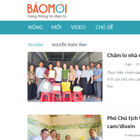
NÓNG
MỚI
VIDEO
CHỦ ĐỀ
TÌM KIẾM
NGUYỄN XUÂN TÌNH
Chăm lo nhà 
8 giờ
21
Thực hiện chính sá
9/9 căn nhà cho cá
học.
Phó Chủ tịch
cam/dioxin
6
liên qua