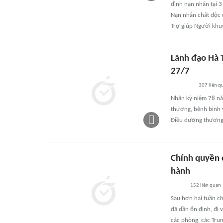
đình nạn nhân tại 3
Nạn nhân chất độc d
Trợ giúp Người khuy
Lãnh đạo Hà T
27/7
307
liên q
Nhân kỷ niệm 78 năm
thương, bệnh binh 
Điều dưỡng thương 
Chính quyền 
hành
152
liên quan
Sau hơn hai tuần ch
đã dần ổn định, đi 
các phòng, các Trun