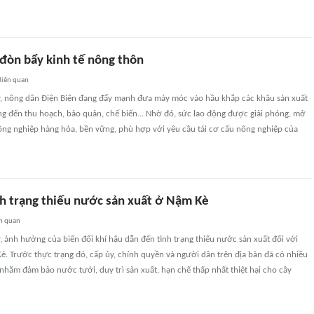
 đòn bẩy kinh tế nông thôn
liên quan
 nông dân Điện Biên đang đẩy mạnh đưa máy móc vào hầu khắp các khâu sản xuất
ồng đến thu hoạch, bảo quản, chế biến... Nhờ đó, sức lao động được giải phóng, mở
ông nghiệp hàng hóa, bền vững, phù hợp với yêu cầu tái cơ cấu nông nghiệp của
nh trạng thiếu nước sản xuất ở Nậm Kè
n quan
ảnh hưởng của biến đổi khí hậu dẫn đến tình trạng thiếu nước sản xuất đối với
. Trước thực trạng đó, cấp ủy, chính quyền và người dân trên địa bàn đã có nhiều
nhằm đảm bảo nước tưới, duy trì sản xuất, hạn chế thấp nhất thiệt hại cho cây