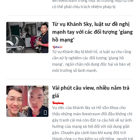
lên livestream trong một số trường hợp cụ thể
có thể phải chịu trách nhiệm pháp lý.
Từ vụ Khánh Sky, luật sư đề nghị
mạnh tay với các đối tượng 'giang
hồ mạng'
Từ vụ Khánh Sky bị khởi tố, vị luật sư cho rằng
cần xử lý nghiêm các đối tượng 'giang hồ
mạng', ngăn chặn nội dung độc hại và bảo vệ
môi trường số lành mạnh.
Vài phút câu view, nhiều năm trả
giá
Vụ việc của Khánh Sky và Hồ Văn Khoa cho
thấy những màn livestream đối đầu không chỉ
gây tranh cãi mà còn đặt ra câu hỏi về sự ảnh
hưởng của mạng xã hội đối với nội dung giật
gân. Chuyên gia cảnh báo khi xung đột trở
thành công cụ tìm kiếm sự nổi tiếng, người trẻ