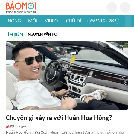
NÓNG
MỚI
VIDEO
CHỦ ĐỀ
#ASEAN Cup 2026
#Trí tuệ nhân tạo
#Mỹ - Iran
#Khám phá Việt Nam
TÌM KIẾM
NGUYỄN VĂN HỢI
#Khám phá thế giới
Chuyện gì xảy ra với Huấn Hoa Hồng?
2 giờ
Huấn Hoa Hồng (Bùi Xuân Huấn) từ một 'hiện tượng mạng' nổi lên nhờ