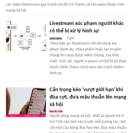
các video livestream gây tranh cãi đã trở thành cái tên quen thuộc trên
mạng xã hội.
Livestream xúc phạm người khác
có thể bị xử lý hình sự
4 giờ
Theo luật sư, livestream với nội dung xúc
phạm danh dự, nhân phẩm hoặc lan truyền
thông tin chưa được kiểm chứng, tùy tính
chất, mức độ, người vi phạm có thể bị xử phạt
hành chính, thậm chí bị xem xét trách nhiệm
hình sự.
Cẩn trọng kẻo 'vượt giới hạn' khi
đùa cợt, đưa mâu thuẫn lên mạng
xã hội
Người dùng mạng xã hội, nhất là người trẻ ở
Hà Tĩnh cần tỉnh táo trước mỗi tương tác, bởi
chỉ một câu bông đùa hay việc đưa mâu thuẫn