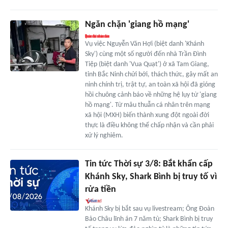
Ngăn chặn 'giang hồ mạng'
Vụ việc Nguyễn Văn Hợi (biệt danh 'Khánh
Sky') cùng một số người đến nhà Trần Đình
Tiệp (biệt danh 'Vua Quạt') ở xã Tam Giang,
tỉnh Bắc Ninh chửi bới, thách thức, gây mất an
ninh chính trị, trật tự, an toàn xã hội đã gióng
hồi chuông cảnh báo về những hệ lụy từ 'giang
hồ mạng'. Từ mâu thuẫn cá nhân trên mạng
xã hội (MXH) biến thành xung đột ngoài đời
thực là điều không thể chấp nhận và cần phải
xử lý nghiêm.
Tin tức Thời sự 3/8: Bắt khẩn cấp
Khánh Sky, Shark Bình bị truy tố vì
rửa tiền
Khánh Sky bị bắt sau vụ livestream; Ông Đoàn
Bảo Châu lĩnh án 7 năm tù; Shark Bình bị truy