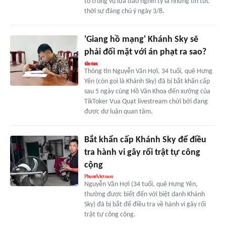
tố trong vụ lừa đảo nghìn tỷ là những tin tức
thời sự đáng chú ý ngày 3/8.
'Giang hồ mạng' Khánh Sky sẽ
phải đối mặt với án phạt ra sao?
Thông tin Nguyễn Văn Hợi, 34 tuổi, quê Hưng
Yên (còn gọi là Khánh Sky) đã bị bắt khẩn cấp
sau 5 ngày cùng Hồ Văn Khoa đến xưởng của
TikToker Vua Quạt livestream chửi bới đang
được dư luận quan tâm.
Bắt khẩn cấp Khánh Sky để điều
tra hành vi gây rối trật tự công
cộng
Nguyễn Văn Hợi (34 tuổi, quê Hưng Yên,
thường được biết đến với biệt danh Khánh
Sky) đã bị bắt để điều tra về hành vi gây rối
trật tự công cộng.