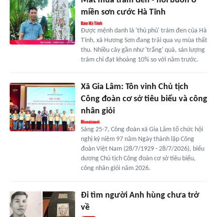
Mất mùa trám đen - nỗi buồn ở
miền sơn cước Hà Tĩnh
Được mệnh danh là 'thủ phủ' trám đen của Hà
Tĩnh, xã Hương Sơn đang trải qua vụ mùa thất
thu. Nhiều cây gần như 'trắng' quả, sản lượng
trám chỉ đạt khoảng 10% so với năm trước.
Xã Gia Lâm: Tôn vinh Chủ tịch
Công đoàn cơ sở tiêu biểu và công
nhân giỏi
Sáng 25-7, Công đoàn xã Gia Lâm tổ chức hội
nghị kỷ niệm 97 năm Ngày thành lập Công
đoàn Việt Nam (28/7/1929 - 28/7/2026), biểu
dương Chủ tịch Công đoàn cơ sở tiêu biểu,
công nhân giỏi năm 2026.
Đi tìm người Anh hùng chưa trở
về