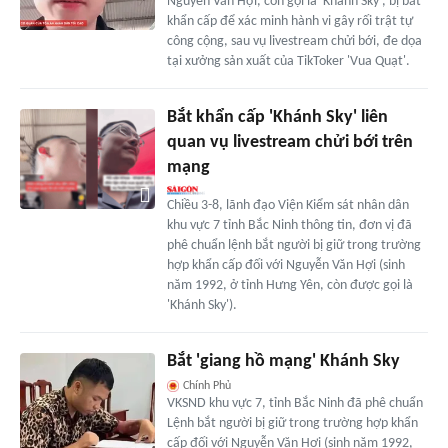
Nguyễn Văn Hợi, còn gọi là 'Khánh Sky', bị bắt
khẩn cấp để xác minh hành vi gây rối trật tự
công cộng, sau vụ livestream chửi bới, đe dọa
tại xưởng sản xuất của TikToker 'Vua Quạt'.
Bắt khẩn cấp 'Khánh Sky' liên
quan vụ livestream chửi bới trên
mạng
Chiều 3-8, lãnh đạo Viện Kiểm sát nhân dân
khu vực 7 tỉnh Bắc Ninh thông tin, đơn vị đã
phê chuẩn lệnh bắt người bị giữ trong trường
hợp khẩn cấp đối với Nguyễn Văn Hợi (sinh
năm 1992, ở tỉnh Hưng Yên, còn được gọi là
'Khánh Sky').
Bắt 'giang hồ mạng' Khánh Sky
Chính Phủ
VKSND khu vực 7, tỉnh Bắc Ninh đã phê chuẩn
Lệnh bắt người bị giữ trong trường hợp khẩn
cấp đối với Nguyễn Văn Hợi (sinh năm 1992,