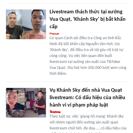
Livestream thách thức tại xưởng
Vua Quạt, 'Khánh Sky' bị bắt khẩn
cấp
Cơ quan Cảnh sát điều tra Công an tỉnh Bắc
Ninh đã bắt khẩn cấp Nguyễn Văn Hợi, tức
'Khánh Sky', để điều tra về tội gây rối trật tự
công cộng. Vụ việc liên quan đến buổi
livestream tại xưởng sản xuất của TikToker
Vua Quạt, thu hút hơn 200.000 lượt xem cùng
thời điểm.
Vụ Khánh Sky đến nhà Vua Quạt
livestream: Có dấu hiệu của nhiều
hành vi vi phạm pháp luật
Theo luật sư, việc 'giang hồ mạng' Khánh Sky
với nhóm người đến xưởng sản xuất quạt
livestream chửi bới, đe dọa..., có dấu hiệu của