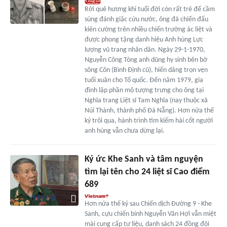
Rời quê hương khi tuổi đời còn rất trẻ để cầm
súng đánh giặc cứu nước, ông đã chiến đấu
kiên cường trên nhiều chiến trường ác liệt và
được phong tặng danh hiệu Anh hùng Lực
lượng vũ trang nhân dân. Ngày 29-1-1970,
Nguyễn Công Tòng anh dũng hy sinh bên bờ
sông Côn (Bình Định cũ), hiến dâng trọn vẹn
tuổi xuân cho Tổ quốc. Đến năm 1979, gia
đình lập phần mộ tượng trưng cho ông tại
Nghĩa trang Liệt sĩ Tam Nghĩa (nay thuộc xã
Núi Thành, thành phố Đà Nẵng). Hơn nửa thế
kỷ trôi qua, hành trình tìm kiếm hài cốt người
anh hùng vẫn chưa dừng lại.
Ký ức Khe Sanh và tâm nguyện
tìm lại tên cho 24 liệt sĩ Cao điểm
689
Hơn nửa thế kỷ sau Chiến dịch Đường 9 - Khe
Sanh, cựu chiến binh Nguyễn Văn Hợi vẫn miệt
mài cung cấp tư liệu, danh sách 24 đồng đội