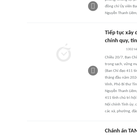
đồng chí Ủy viên Ba
Nguyễn Thanh Liêm, 
Tiếp tục xây
chính quy, ti
1302
li
Chiều 20/7, Ban Chỉ
trong sạch, vững mạ
(Ban Chỉ đạo 411 tỉ
tháng đầu năm 2026 
Vinh, Phó Bí thư Tỉ
Nguyễn Thanh Liêm,
411 tỉnh chủ trì hộ
Nội chính Tỉnh ủy; 
các xã, phường, đặc
Chánh án TAN