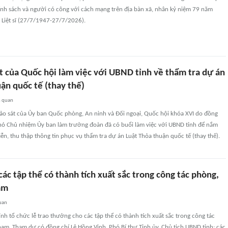
ính sách và người có công với cách mạng trên địa bàn xã, nhân kỷ niệm 79 năm
 Liệt sĩ (27/7/1947-27/7/2026).
t của Quốc hội làm việc với UBND tỉnh về thẩm tra dự án
ận quốc tế (thay thế)
n quan
ảo sát của Ủy ban Quốc phòng, An ninh và Đối ngoại, Quốc hội khóa XVI do đồng
Phó Chủ nhiệm Ủy ban làm trưởng đoàn đã có buổi làm việc với UBND tỉnh để nắm
tiễn, thu thập thông tin phục vụ thẩm tra dự án Luật Thỏa thuận quốc tế (thay thế).
ác tập thể có thành tích xuất sắc trong công tác phòng,
ạm
uan
nh tổ chức lễ trao thưởng cho các tập thể có thành tích xuất sắc trong công tác
ạm. Tham dự có đồng chí Lê Hồng Vinh, Phó Bí thư Tỉnh ủy, Chủ tịch UBND tỉnh; các