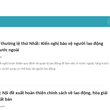
 thường lệ thứ Nhất: Kiến nghị bảo vệ người lao động
ước ngoài
an
ề nghị hoàn thiện quy định về quản lý lao động đi làm việc ở nước ngoài, tăng trách
 và bổ sung cơ chế bảo vệ người lao động.
 hội đề xuất hoàn thiện chính sách về lao động, hòa giải
uất bản
 quan