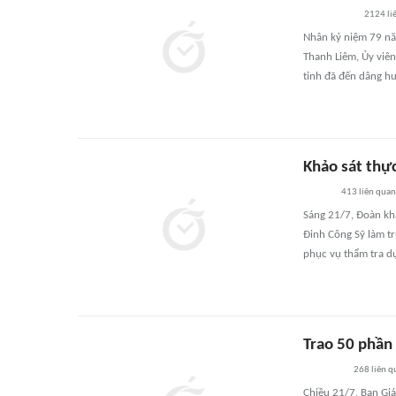
2124
li
Nhân kỷ niệm 79 nă
Thanh Liêm, Ủy viê
tỉnh đã đến dâng hư
Khảo sát thực
413
liên quan
Sáng 21/7, Đoàn kh
Đinh Công Sỹ làm tr
phục vụ thẩm tra dự
Trao 50 phần 
268
liên q
Chiều 21/7, Ban Gi