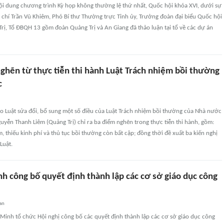
nội dung chương trình Kỳ họp không thường lệ thứ nhất, Quốc hội khóa XVI, dưới sự
 chí Trần Vũ Khiêm, Phó Bí thư Thường trực Tỉnh ủy, Trưởng đoàn đại biểu Quốc hội
rị, Tổ ĐBQH 13 gồm đoàn Quảng Trị và An Giang đã thảo luận tại tổ về các dự án
ghẽn từ thực tiễn thi hành Luật Trách nhiệm bồi thường
c
ảo Luật sửa đổi, bổ sung một số điều của Luật Trách nhiệm bồi thường của Nhà nước
yễn Thanh Liêm (Quảng Trị) chỉ ra ba điểm nghẽn trong thực tiễn thi hành, gồm:
, thiếu kinh phí và thủ tục bồi thường còn bất cập; đồng thời đề xuất ba kiến nghị
Luật.
h công bố quyết định thành lập các cơ sở giáo dục công
an
Minh tổ chức Hội nghị công bố các quyết định thành lập các cơ sở giáo dục công