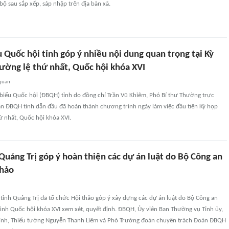
 bộ sau sắp xếp, sáp nhập trên địa bàn xã.
 Quốc hội tỉnh góp ý nhiều nội dung quan trọng tại Kỳ
ường lệ thứ nhất, Quốc hội khóa XVI
 quan
 biểu Quốc hội (ĐBQH) tỉnh do đồng chí Trần Vũ Khiêm, Phó Bí thư Thường trực
àn ĐBQH tỉnh dẫn đầu đã hoàn thành chương trình ngày làm việc đầu tiên Kỳ họp
ứ nhất, Quốc hội khóa XVI.
Quảng Trị góp ý hoàn thiện các dự án luật do Bộ Công an
thảo
tỉnh Quảng Trị đã tổ chức Hội thảo góp ý xây dựng các dự án luật do Bộ Công an
trình Quốc hội khóa XVI xem xét, quyết định. ĐBQH, Ủy viên Ban Thường vụ Tỉnh ủy,
ỉnh, Thiếu tướng Nguyễn Thanh Liêm và Phó Trưởng đoàn chuyên trách Đoàn ĐBQH