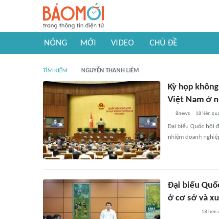
NÓNG
MỚI
VIDEO
CHỦ ĐỀ
TÌM KIẾM
NGUYỄN THANH LIÊM
Kỳ họp không
Việt Nam ở n
Bnews
18
liên qu
Đại biểu Quốc hội đ
nhiệm doanh nghiệp
Đại biểu Quốc
ở cơ sở và x
18
liên