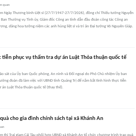
ên quan
m Ngày Thương binh-Liệt sĩ (27/7/1947-27/7/2026), đồng chí Thiếu tướng Nguyễn
n Ban Thường vụ Tỉnh ủy, Giám đốc Công an tỉnh dẫn đầu đoàn công tác Công an
ơng, dâng hoa tưởng niệm các anh hùng liệt sĩ và tri ân Đại tướng Võ Nguyên Giáp.
 tiễn phục vụ thẩm tra dự án Luật Thỏa thuận quốc tế
ảo sát của Ủy ban Quốc phòng, An ninh và Đối ngoại do Phó Chủ nhiệm Ủy ban
ưởng đoàn đã làm việc với UBND tỉnh Quảng Trị để nắm bắt tình hình thực tiễn
 án Luật Thỏa thuận quốc tế (thay thế).
quà cho gia đình chính sách tại xã Khánh An
uan
ám thị Trại giam Cái Tàu phối hợp UBND xã Khánh An tổ chức chương trình trao quà