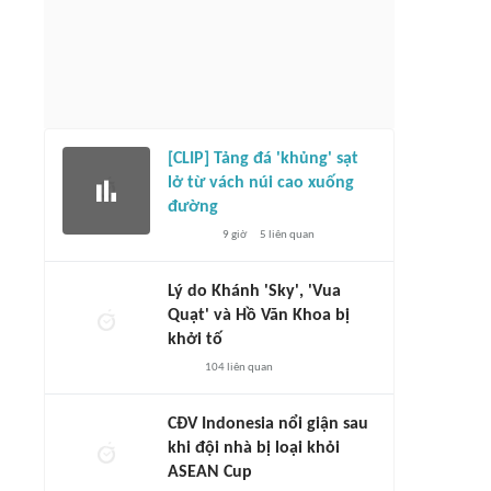
[CLIP] Tảng đá 'khủng' sạt
lở từ vách núi cao xuống
đường
9 giờ
5
liên quan
Lý do Khánh 'Sky', 'Vua
Quạt' và Hồ Văn Khoa bị
khởi tố
104
liên quan
CĐV Indonesia nổi giận sau
khi đội nhà bị loại khỏi
ASEAN Cup