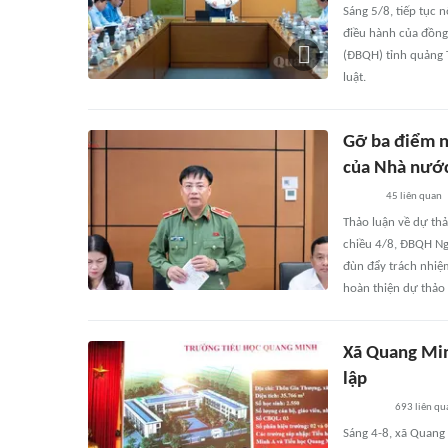
Sáng 5/8, tiếp tục 
điều hành của đồng
(ĐBQH) tỉnh quảng T
luật.
Gỡ ba điểm n
của Nhà nướ
45
liên quan
Thảo luận về dự th
chiều 4/8, ĐBQH Ngu
đùn đẩy trách nhiệm
hoàn thiện dự thảo 
Xã Quang Min
lập
693
liên qu
Sáng 4-8, xã Quang 