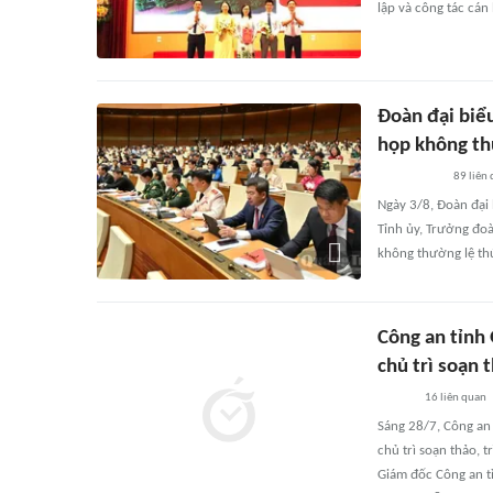
lập và công tác cán
Đoàn đại biểu
họp không th
89
liên
Ngày 3/8, Đoàn đại
Tỉnh ủy, Trưởng đo
không thường lệ th
Công an tỉnh 
chủ trì soạn 
16
liên quan
Sáng 28/7, Công an 
chủ trì soạn thảo, 
Giám đốc Công an t