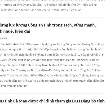
n Thường vụ Tỉnh ủy: Ly Kiều Vân, Trưởng ban Nội chính Tỉnh ủy; Thiếu tướng
Giám đốc Công an tỉnh; lãnh đạo các sở, ngành, đơn vị liên quan.
 dựng lực lượng Công an tỉnh trong sạch, vững mạnh,
nh nhuệ, hiện đại
ên quan
 đạo triển khai đề án 'Đẩy mạnh xây dựng lực lượng Công an tỉnh Quảng Trị thật sự
nh, chính quy, tinh nhuệ, hiện đại, đáp ứng yêu cầu nhiệm vụ trong tình hình mới'
nh) tổ chức hội nghị đánh giá kết quả thực hiện Nghị quyết số 12 của Bộ Chính trị 6
và triển khai một số nhiệm vụ trọng tâm trong thời gian tới. Đồng chí Lê Hồng
nh ủy, Chủ tịch UBND tỉnh, Trưởng ban Chỉ đạo 411 tỉnh và đồng chí Thiếu tướng
 Ủy viên Ban Thường vụ Tỉnh ủy, Giám đốc Công an tỉnh, Phó trưởng Ban Chỉ đạo
i nghị. Tham dự có đồng chí Ly Kiều Vân, Ủy viên Ban Thường vụ Tỉnh ủy, Trưởng ban
các thành viên Ban Chỉ đạo 411 tỉnh. Hội nghị được kết nối trực tuyến đến điểm cầu
 khu trên địa bàn tỉnh.
D tỉnh Cà Mau được chỉ định tham gia BCH Đảng bộ tỉnh