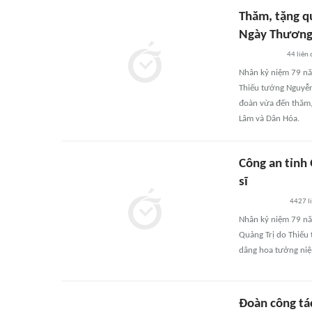
Thăm, tặng q
Ngày Thương 
44
liên
Nhân kỷ niệm 79 nă
Thiếu tướng Nguyễn
đoàn vừa đến thăm, 
Lâm và Dân Hóa.
Công an tỉnh 
sĩ
4427
l
Nhân kỷ niệm 79 nă
Quảng Trị do Thiếu
dâng hoa tưởng niệm
Đoàn công tác