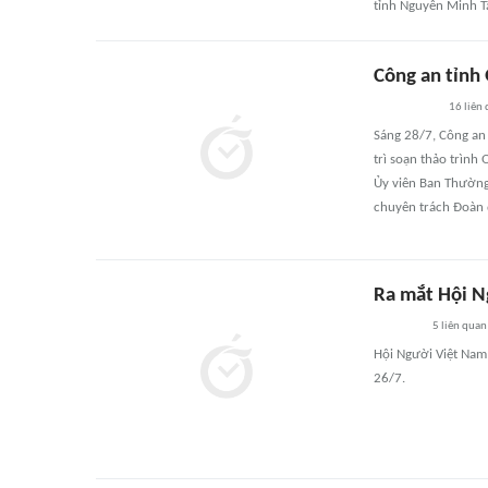
tỉnh Nguyễn Minh Tâ
Công an tỉnh 
16
liên
Sáng 28/7, Công an 
trì soạn thảo trìn
Ủy viên Ban Thường
chuyên trách Đoàn đ
Ra mắt Hội N
5
liên quan
Hội Người Việt Nam
26/7.