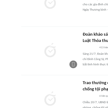
cho các gia đình ch
Ngày Thương binh -
Đoàn khảo sá
Luật Thỏa thu
413
liê
Sáng 21/7, Đoàn kh
chí Đinh Công Sỹ, 
bắt tình hình thực 
Trao thưởng c
chống tội ph
6
liên q
Chiều 20/7, UBND tỉ
phòng, chống tội ph