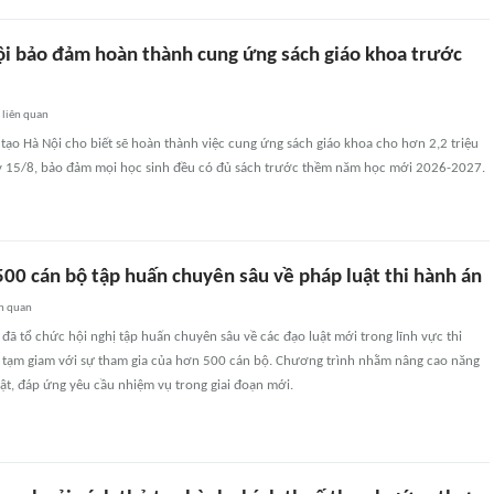
ội bảo đảm hoàn thành cung ứng sách giáo khoa trước
0
liên quan
tạo Hà Nội cho biết sẽ hoàn thành việc cung ứng sách giáo khoa cho hơn 2,2 triệu
y 15/8, bảo đảm mọi học sinh đều có đủ sách trước thềm năm học mới 2026-2027.
500 cán bộ tập huấn chuyên sâu về pháp luật thi hành án
n quan
i đã tổ chức hội nghị tập huấn chuyên sâu về các đạo luật mới trong lĩnh vực thi
à tạm giam với sự tham gia của hơn 500 cán bộ. Chương trình nhằm nâng cao năng
uật, đáp ứng yêu cầu nhiệm vụ trong giai đoạn mới.