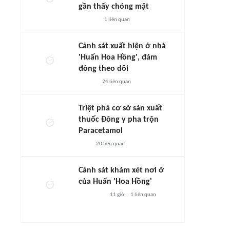
gần thấy chóng mặt
1
liên quan
Cảnh sát xuất hiện ở nhà
'Huấn Hoa Hồng', đám
đông theo dõi
24
liên quan
Triệt phá cơ sở sản xuất
thuốc Đông y pha trộn
Paracetamol
20
liên quan
Cảnh sát khám xét nơi ở
của Huấn 'Hoa Hồng'
11 giờ
1
liên quan