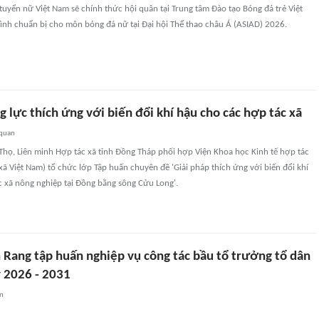
 tuyển nữ Việt Nam sẽ chính thức hội quân tại Trung tâm Đào tạo Bóng đá trẻ Việt
ình chuẩn bị cho môn bóng đá nữ tại Đại hội Thể thao châu Á (ASIAD) 2026.
 lực thích ứng với biến đổi khí hậu cho các hợp tác xã
 quan
 Thọ, Liên minh Hợp tác xã tỉnh Đồng Tháp phối hợp Viện Khoa học Kinh tế hợp tác
xã Việt Nam) tổ chức lớp Tập huấn chuyên đề 'Giải pháp thích ứng với biến đổi khí
c xã nông nghiệp tại Đồng bằng sông Cửu Long'.
Rang tập huấn nghiệp vụ công tác bầu tổ trưởng tổ dân
 2026 - 2031
an