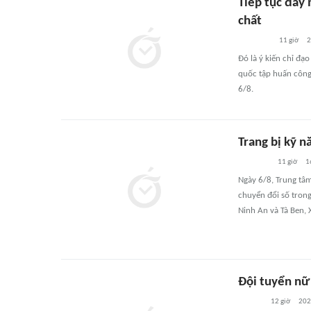
Tiếp tục đẩy
chất
11 giờ
Đó là ý kiến chỉ đạ
quốc tập huấn công
6/8.
Trang bị kỹ n
11 giờ
1
Ngày 6/8, Trung tâ
chuyển đổi số trong
Ninh An và Tà Ben,
Đội tuyển nữ
12 giờ
20