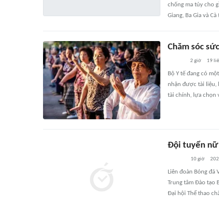
chống ma túy cho g
Giang, Ba Gia và Cà
Chăm sóc sức 
2 giờ
19
li
Bộ Y tế đang có một
nhận được tài liệu,
tài chính, lựa chọn 
Đội tuyển nữ
10 giờ
202
Liên đoàn Bóng đá V
Trung tâm Đào tạo B
Đại hội Thể thao ch