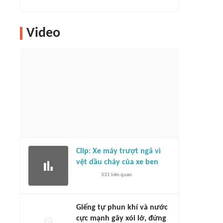
Video
Clip: Xe máy trượt ngã vì
vệt dầu chảy của xe ben
331
liên quan
Giếng tự phun khí và nước
cực mạnh gây xói lở, đứng