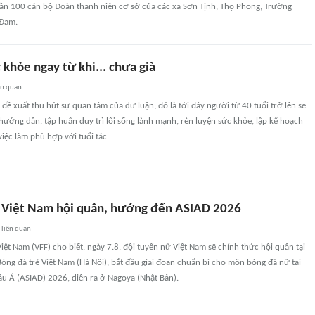
ần 100 cán bộ Đoàn thanh niên cơ sở của các xã Sơn Tịnh, Thọ Phong, Trường
 Đam.
khỏe ngay từ khi... chưa già
ên quan
 đề xuất thu hút sự quan tâm của dư luận; đó là tới đây người từ 40 tuổi trở lên sẽ
 hướng dẫn, tập huấn duy trì lối sống lành mạnh, rèn luyện sức khỏe, lập kế hoạch
việc làm phù hợp với tuổi tác.
 Việt Nam hội quân, hướng đến ASIAD 2026
liên quan
iệt Nam (VFF) cho biết, ngày 7.8, đội tuyển nữ Việt Nam sẽ chính thức hội quân tại
óng đá trẻ Việt Nam (Hà Nội), bắt đầu giai đoạn chuẩn bị cho môn bóng đá nữ tại
âu Á (ASIAD) 2026, diễn ra ở Nagoya (Nhật Bản).