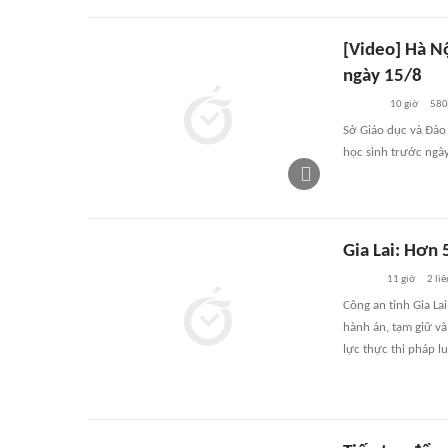
[Video] Hà N
ngày 15/8
10 giờ
58
Sở Giáo dục và Đào 
học sinh trước ngà
Gia Lai: Hơn 
11 giờ
2
liê
Công an tỉnh Gia La
hành án, tạm giữ v
lực thực thi pháp l