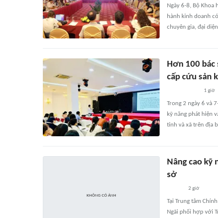
Ngày 6-8, Bộ Khoa h
hành kinh doanh có
chuyên gia, đại diệ
Hơn 100 bác s
cấp cứu sản 
1 giờ
Trong 2 ngày 6 và 7-
kỹ năng phát hiện v
tỉnh và xã trên địa b
Nâng cao kỹ 
sở
2 giờ
Tại Trung tâm Chính
Ngãi phối hợp với T