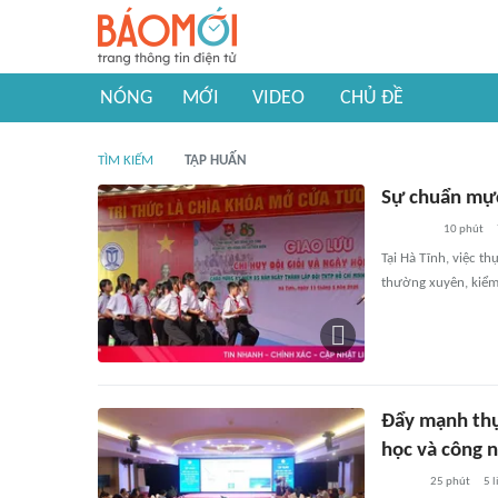
NÓNG
MỚI
VIDEO
CHỦ ĐỀ
TÌM KIẾM
TẬP HUẤN
Sự chuẩn mực 
10 phút
Tại Hà Tĩnh, việc t
thường xuyên, kiểm 
Đẩy mạnh thự
học và công 
25 phút
5
l