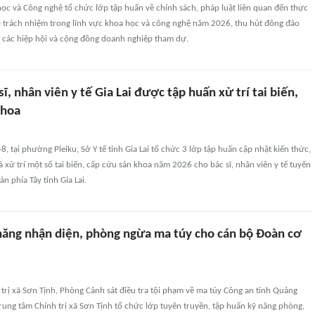
ọc và Công nghệ tổ chức lớp tập huấn về chính sách, pháp luật liên quan đến thực
 trách nhiệm trong lĩnh vực khoa học và công nghệ năm 2026, thu hút đông đảo
n các hiệp hội và cộng đồng doanh nghiệp tham dự.
ĩ, nhân viên y tế Gia Lai được tập huấn xử trí tai biến,
khoa
8, tại phường Pleiku, Sở Y tế tỉnh Gia Lai tổ chức 3 lớp tập huấn cập nhật kiến thức,
à xử trí một số tai biến, cấp cứu sản khoa năm 2026 cho bác sĩ, nhân viên y tế tuyến
àn phía Tây tỉnh Gia Lai.
năng nhận diện, phòng ngừa ma túy cho cán bộ Đoàn cơ
 trị xã Sơn Tịnh, Phòng Cảnh sát điều tra tội phạm về ma túy Công an tỉnh Quảng
rung tâm Chính trị xã Sơn Tịnh tổ chức lớp tuyên truyền, tập huấn kỹ năng phòng,