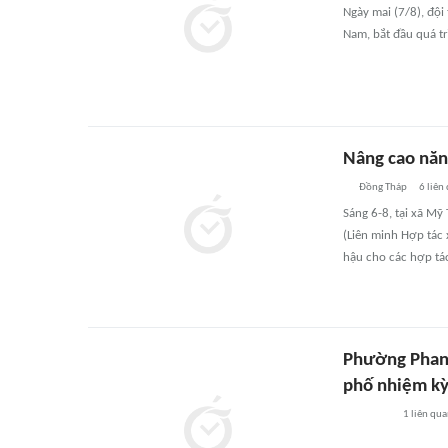
Ngày mai (7/8), đội
Nam, bắt đầu quá tr
Nâng cao năng
Đồng Tháp
6
liên
Sáng 6-8, tại xã Mỹ
(Liên minh Hợp tác 
hậu cho các hợp tá
Phường Phan 
phố nhiệm kỳ
1
liên qu