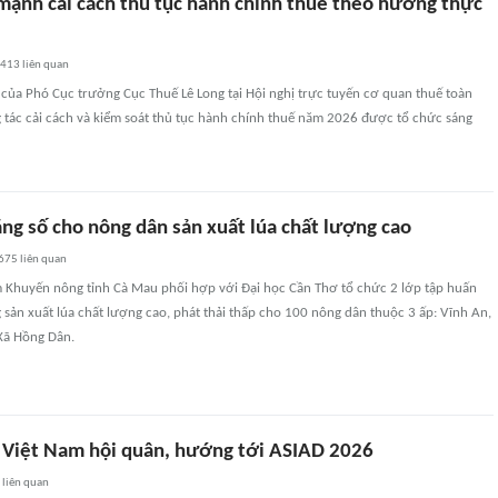
 mạnh cải cách thủ tục hành chính thuế theo hướng thực
2413
liên quan
o của Phó Cục trưởng Cục Thuế Lê Long tại Hội nghị trực tuyến cơ quan thuế toàn
 tác cải cách và kiểm soát thủ tục hành chính thuế năm 2026 được tổ chức sáng
ăng số cho nông dân sản xuất lúa chất lượng cao
675
liên quan
m Khuyến nông tỉnh Cà Mau phối hợp với Đại học Cần Thơ tổ chức 2 lớp tập huấn
 sản xuất lúa chất lượng cao, phát thải thấp cho 100 nông dân thuộc 3 ấp: Vĩnh An,
 Xã Hồng Dân.
 Việt Nam hội quân, hướng tới ASIAD 2026
2
liên quan