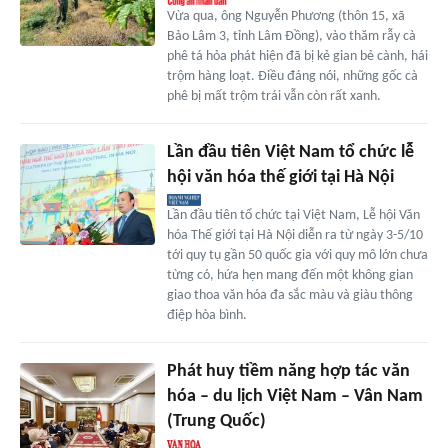
Vừa qua, ông Nguyễn Phương (thôn 15, xã
Bảo Lâm 3, tỉnh Lâm Đồng), vào thăm rẫy cà
phê tá hỏa phát hiện đã bị kẻ gian bẻ cành, hái
trộm hàng loạt. Điều đáng nói, những gốc cà
phê bị mất trộm trái vẫn còn rất xanh.
Lần đầu tiên Việt Nam tổ chức lễ
hội văn hóa thế giới tại Hà Nội
Lần đầu tiên tổ chức tại Việt Nam, Lễ hội Văn
hóa Thế giới tại Hà Nội diễn ra từ ngày 3-5/10
tới quy tụ gần 50 quốc gia với quy mô lớn chưa
từng có, hứa hẹn mang đến một không gian
giao thoa văn hóa đa sắc màu và giàu thông
điệp hòa bình.
Phát huy tiềm năng hợp tác văn
hóa – du lịch Việt Nam – Vân Nam
(Trung Quốc)