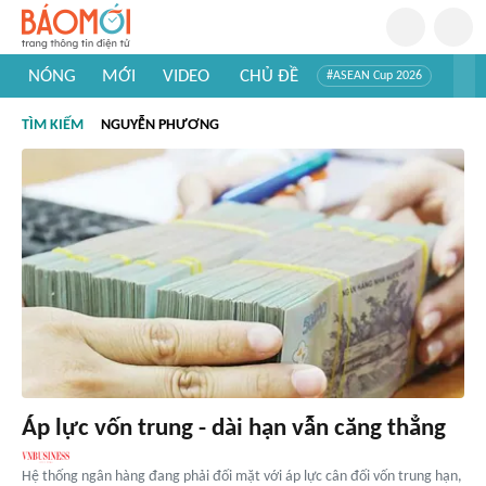
NÓNG
MỚI
VIDEO
CHỦ ĐỀ
#ASEAN Cup 2026
#Trí tuệ nhân tạo
#Mỹ - Iran
#Khám phá Việt Nam
TÌM KIẾM
NGUYỄN PHƯƠNG
#Khám phá thế giới
Áp lực vốn trung - dài hạn vẫn căng thẳng
Hệ thống ngân hàng đang phải đối mặt với áp lực cân đối vốn trung hạn,