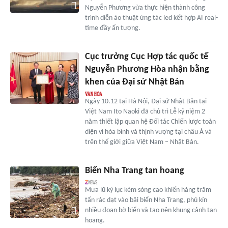
Nguyễn Phương vừa thực hiện thành công
trình diễn ảo thuật ứng tác led kết hợp AI real-
time đầy ấn tượng.
Cục trưởng Cục Hợp tác quốc tế
Nguyễn Phương Hòa nhận bằng
khen của Đại sứ Nhật Bản
Ngày 10.12 tại Hà Nội, Đại sứ Nhật Bản tại
Việt Nam Ito Naoki đã chủ trì Lễ kỷ niệm 2
năm thiết lập quan hệ Đối tác Chiến lược toàn
diện vì hòa bình và thịnh vượng tại châu Á và
trên thế giới giữa Việt Nam – Nhật Bản.
Biển Nha Trang tan hoang
Mưa lũ kỷ lục kèm sóng cao khiến hàng trăm
tấn rác dạt vào bãi biển Nha Trang, phủ kín
nhiều đoạn bờ biển và tạo nên khung cảnh tan
hoang.