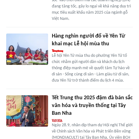
sốc' vào thời điểm mà các doanh nghiệp (DN)
đang tăng tốc, gây lo ngại về khả năng duy trì
mục tiêu xuất khẩu năm 2025 của ngành gỗ
Việt Nam.
Hàng nghìn người đổ về Yên Tử
khai mạc Lễ hội mùa thu
Lễ hội Yên Tử mùa thu do phường Yên Tử tổ
chức nhằm gửi người dân và khách du lịch
thông điệp mạnh mẽ về quyết tâm Tự hào về
di sản - Sống cùng di sản - Làm giàu từ di sản,
đưa Yên Tử trở thành điểm du lịch 4 mùa.
Tết Trung thu 2025 đậm đà bản sắc
văn hóa và truyền thống tại Tây
Ban Nha
Ngày 28.9, nhân dịp tham dự Hội nghị Thế giới
về Chính sách Văn hóa và Phát triển Bền vững
(MONDIACULT) tại Tây Ban Nha, Ủy viên BCH