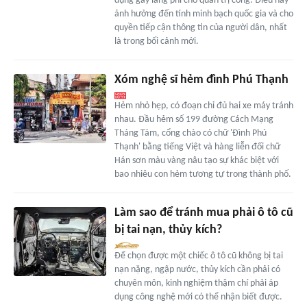
dụng gây lãng phí cho quản trị công. Điều này
ảnh hưởng đến tính minh bạch quốc gia và cho
quyền tiếp cận thông tin của người dân, nhất
là trong bối cảnh mới.
Xóm nghệ sĩ hẻm đình Phú Thạnh
Hẻm nhỏ hẹp, có đoạn chỉ đủ hai xe máy tránh
nhau. Đầu hẻm số 199 đường Cách Mạng
Tháng Tám, cổng chào có chữ 'Đình Phú
Thạnh' bằng tiếng Việt và hàng liễn đối chữ
Hán sơn màu vàng nâu tạo sự khác biệt với
bao nhiêu con hẻm tương tự trong thành phố.
Làm sao để tránh mua phải ô tô cũ
bị tai nạn, thủy kích?
Để chọn được một chiếc ô tô cũ không bị tai
nạn nặng, ngập nước, thủy kích cần phải có
chuyên môn, kinh nghiệm thậm chí phải áp
dụng công nghệ mới có thể nhận biết được.