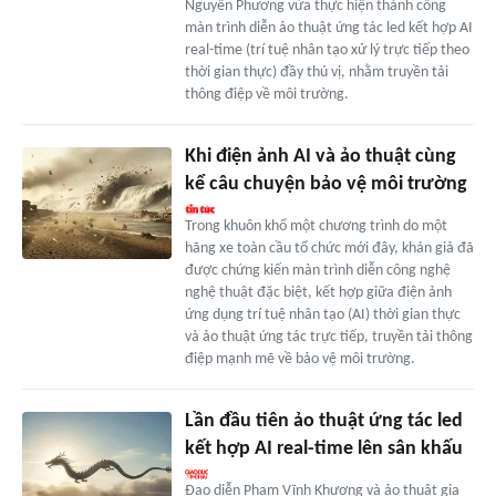
Nguyễn Phương vừa thực hiện thành công
màn trình diễn ảo thuật ứng tác led kết hợp AI
real-time (trí tuệ nhân tạo xử lý trực tiếp theo
thời gian thực) đầy thú vị, nhằm truyền tải
thông điệp về môi trường.
Khi điện ảnh AI và ảo thuật cùng
kể câu chuyện bảo vệ môi trường
Trong khuôn khổ một chương trình do một
hãng xe toàn cầu tổ chức mới đây, khán giả đã
được chứng kiến màn trình diễn công nghệ
nghệ thuật đặc biệt, kết hợp giữa điện ảnh
ứng dụng trí tuệ nhân tạo (AI) thời gian thực
và ảo thuật ứng tác trực tiếp, truyền tải thông
điệp mạnh mẽ về bảo vệ môi trường.
Lần đầu tiên ảo thuật ứng tác led
kết hợp AI real-time lên sân khấu
Đạo diễn Phạm Vĩnh Khương và ảo thuật gia