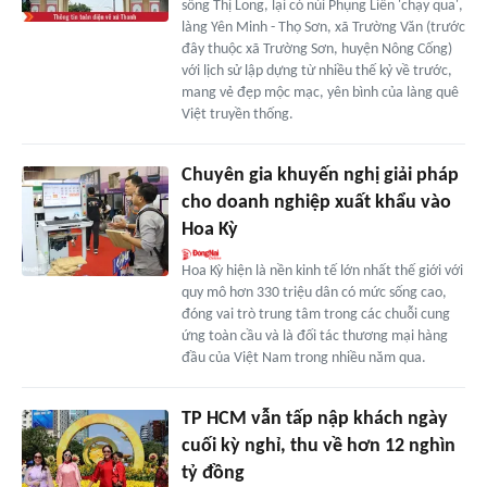
sông Thị Long, lại có núi Phụng Liên 'chạy qua',
làng Yên Minh - Thọ Sơn, xã Trường Văn (trước
đây thuộc xã Trường Sơn, huyện Nông Cống)
với lịch sử lập dựng từ nhiều thế kỷ về trước,
mang vẻ đẹp mộc mạc, yên bình của làng quê
Việt truyền thống.
Chuyên gia khuyến nghị giải pháp
cho doanh nghiệp xuất khẩu vào
Hoa Kỳ
Hoa Kỳ hiện là nền kinh tế lớn nhất thế giới với
quy mô hơn 330 triệu dân có mức sống cao,
đóng vai trò trung tâm trong các chuỗi cung
ứng toàn cầu và là đối tác thương mại hàng
đầu của Việt Nam trong nhiều năm qua.
TP HCM vẫn tấp nập khách ngày
cuối kỳ nghỉ, thu về hơn 12 nghìn
tỷ đồng