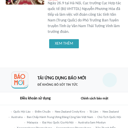
Ngày 26.9 tại Hà Nội, Cục trưởng Cục Hợp tác
quốc tế (Bộ VHTTDL) Nguyễn Phương Hòa đã
tiếp và làm việc với đoàn công tác tỉnh Vân
Nam (Trung Quốc) do Phó Trưởng Ban Tuyên
truyền Tỉnh ủy Vân Nam Thái Tường Vinh làm
trưởng đoàn.
XEM THÊM
TẢI ỨNG DỤNG BÁO MỚI
ĐỂ KHÔNG BỎ SÓT TIN TỨC
Điều khoản sử dụng
Chính sách bảo mật
Quốc Hội Lào
Điểm Chuẩn
New Zealand Cindy Kiro
Tô Lâm
New Zealand
Australia
Ban Chấp Hành Trung Ương Đảng Cộng Sản Việt Nam
Chủ Tịch Quốc Hội
Malaysia
Đại Học Quốc Gia Hà Nội
Australia Sam Mostyn