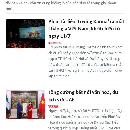
dài hạn và nhu cầu tín dụng khổng lồ của nền kinh tế trong giai đoạn
mới.
Phim tài liệu 'Loving Karma' ra mắt
khán giả Việt Nam, khởi chiếu từ
ngày 11/7
Bộ phim tài liệu Loving Karma chính thức khởi
chiếu từ ngày 11/7 đến 9/8/2026 tại các cụm
rạp ở TP.HCM, Hà Nội và Đà Nẵng. Nhân dịp
này, đoàn làm phim đã tổ chức sự kiện ra mắt
tại TP.HCM với sự tham dự của đạo diễn và ê-
kíp thực hiện.
Tăng cường kết nối văn hóa, du
lịch với UAE
Ngày 14.7, tại trụ sở Bộ VHTTDL (Hà Nội), Cục
trưởng Cục Hợp tác quốc tế Nguyễn Phương
Hòa đã có buổi làm việc với Đại sứ Các Tiểu
vương quốc Ả Rập Thống nhất (UAE) tại Việt