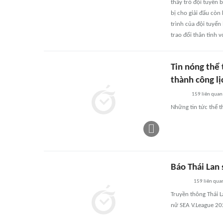
thầy trò đội tuyển
bị cho giải đấu còn
trình của đội tuyể
trao đổi thân tình 
Tin nóng thể 
thành công l
159
liên quan
Những tin tức thể t
Báo Thái Lan
159
liên qua
Truyền thông Thái 
nữ SEA V.League 20