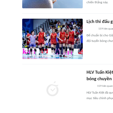
chiến thắng này.
Lịch thi đấu
159
liên qua
Để chuẩn bị cho Giả
đội tuyển bóng chuy
HLV Tuấn Kiệt
bóng chuyền 
159
liên quan
HLV Tuấn Kiệt đã q
mục tiêu chinh phụ