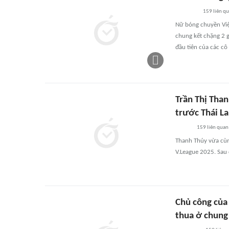
159
liên q
Nữ bóng chuyền Việ
chung kết chặng 2 g
đầu tiên của các cô
Trần Thị Than
trước Thái La
159
liên quan
Thanh Thúy vừa cùng
V.League 2025. Sau 
Chủ công của
thua ở chung