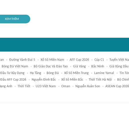
XEM THÊM
ran
Đường Vành Đai 5
Xổ Số Miền Nam
AFF Cup 2026
Cúp C1
Tuyển Việt N
Bóng Đá Việt Nam
Bộ Giáo Dục Và Đào Tạo
Giá Vàng
Bắc Ninh
Giá Xăng Dầu
 Đầu Tư Xây Dựng
Hạ Tầng
Bóng Đá
Xổ Số Miền Trung
Lamine Yamal
Tin Tứ
i Đấu AFF Cup 2026
Nguyễn Đình Bắc
Xổ Số Miền Bắc
Thời Tiết Hà Nội
Bộ Chính
Hạng Anh
Thời Tiết
U23 Việt Nam
Oman
Nguyễn Xuân Son
ASEAN Cup 2026