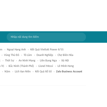
am
Ngoại Hạng Anh
Kết Quả Vietlott Power 6/55
Vùng Thủ Đô
Tô Lâm
Doanh Nghiệp
Chợ Biên Hòa
c
Thời Sự
An Ninh Mạng
Liên Bang Nga
Xã Hội
 Trị
Bắc Ninh (thành Phố)
Lionel Messi
Lê Minh Hưng
Năm
Lịch Vạn Niên
Kết Quả Xổ Số
Zalo Business Account