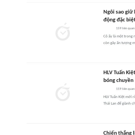
Ngôi sao giữ
động đặc biệ
159
liên quan
Cô ấy là một trong 
còn gây ấn tượng 
HLV Tuấn Kiệt
bóng chuyền 
159
liên quan
HLV Tuấn Kiệt mới r
Thái Lan để giành c
Chiến thắng l