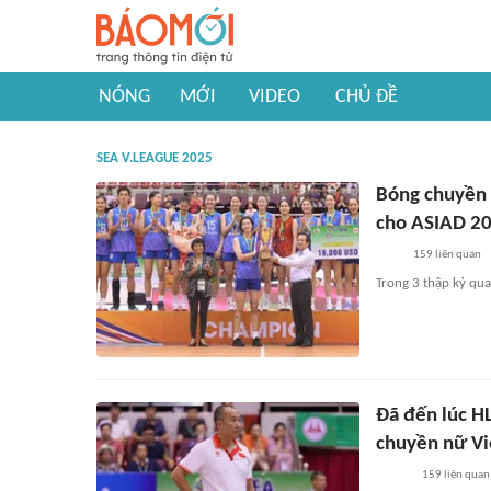
NÓNG
MỚI
VIDEO
CHỦ ĐỀ
SEA V.LEAGUE 2025
Bóng chuyền 
cho ASIAD 2
159
liên quan
Trong 3 thập kỷ qua
Đã đến lúc HL
chuyền nữ V
159
liên quan