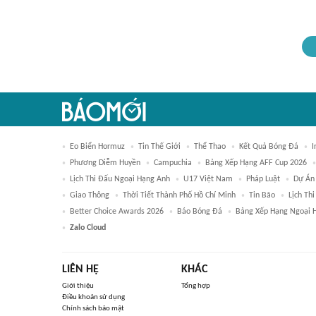
Eo Biển Hormuz
Tin Thế Giới
Thể Thao
Kết Quả Bóng Đá
I
Phương Diễm Huyền
Campuchia
Bảng Xếp Hạng AFF Cup 2026
Lịch Thi Đấu Ngoại Hạng Anh
U17 Việt Nam
Pháp Luật
Dự Án
Giao Thông
Thời Tiết Thành Phố Hồ Chí Minh
Tin Bão
Lịch Th
Better Choice Awards 2026
Báo Bóng Đá
Bảng Xếp Hạng Ngoại 
Zalo Cloud
LIÊN HỆ
KHÁC
Giới thiệu
Tổng hợp
Điều khoản sử dụng
Chính sách bảo mật