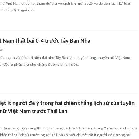
ữ Việt Nam chuẩn bị tham dự giải vô địch thế giới 2025 và đã đến lúc HLV Tuấn
nh đối với 3 ngôi sao.
t Nam thất bại 0-4 trước Tây Ban Nha
uan
sức mạnh và lối chơi hiện đại như Tây Ban Nha, tuyển bóng chuyền nữ Việt Nam
coi đây là phép thử cho chặng đường phía trước.
biệt ít người để ý trong hai chiến thắng lịch sử của tuyển
nữ Việt Nam trước Thái Lan
t Nam càng ngày càng thu hẹp khoảng cách với Thái Lan. Trong 2 năm qua, chúng ta
iến thắng lịch sử trước người Thái và có một chi tiết rất ít người để ý trong hai