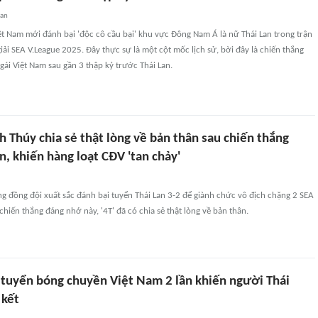
uan
t Nam mới đánh bại 'độc cô cầu bại' khu vực Đông Nam Á là nữ Thái Lan trong trận
iải SEA V.League 2025. Đây thực sự là một cột mốc lịch sử, bời đây là chiến thắng
 gái Việt Nam sau gần 3 thập kỷ trước Thái Lan.
h Thúy chia sẻ thật lòng về bản thân sau chiến thắng
n, khiến hàng loạt CĐV 'tan chảy'
 đồng đội xuất sắc đánh bại tuyển Thái Lan 3-2 để giành chức vô địch chặng 2 SEA
chiến thắng đáng nhớ này, '4T' đã có chia sẻ thật lòng về bản thân.
 tuyển bóng chuyền Việt Nam 2 lần khiến người Thái
 kết