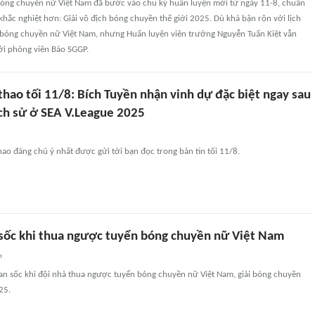
 bóng chuyền nữ Việt Nam đã bước vào chu kỳ huấn luyện mới từ ngày 11-8, chuẩn
 khắc nghiệt hơn: Giải vô địch bóng chuyền thế giới 2025. Dù khá bận rộn với lịch
n bóng chuyền nữ Việt Nam, nhưng Huấn luyện viên trưởng Nguyễn Tuấn Kiệt vẫn
với phóng viên Báo SGGP.
thao tối 11/8: Bích Tuyền nhận vinh dự đặc biệt ngay sau
ịch sử ở SEA V.League 2025
hao đáng chú ý nhất được gửi tới bạn đọc trong bản tin tối 11/8.
 sốc khi thua ngược tuyển bóng chuyền nữ Việt Nam
n
Lan sốc khi đội nhà thua ngược tuyển bóng chuyền nữ Việt Nam, giải bóng chuyền
25.