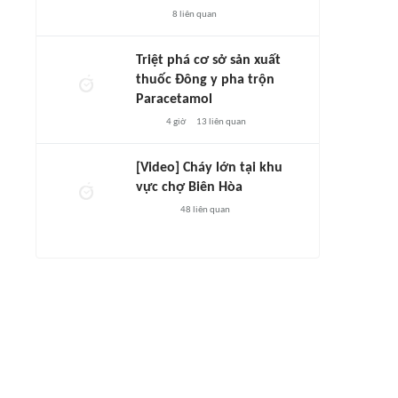
8
liên quan
Triệt phá cơ sở sản xuất
thuốc Đông y pha trộn
Paracetamol
4 giờ
13
liên quan
[Video] Cháy lớn tại khu
vực chợ Biên Hòa
48
liên quan