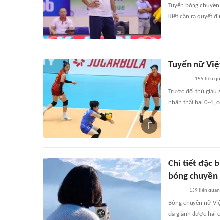
Tuyển bóng chuyền n
Kiệt cần ra quyết đị
Tuyển nữ Việ
159
liên q
Trước đối thủ giàu 
nhận thất bại 0-4, 
Chi tiết đặc 
bóng chuyền 
159
liên quan
Bóng chuyền nữ Việ
đã giành được hai ch