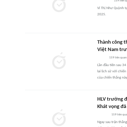
159
liên 
Vi Thị Như Quỳnh t
2025.
Thành công t
Việt Nam trướ
159
liên quan
Lần đầu tiên sau 34
lại lịch sử với chi
của chiến thắng này 
HLV trưởng đ
Khát vọng đã
159
liên qu
Ngay sau trận thắng