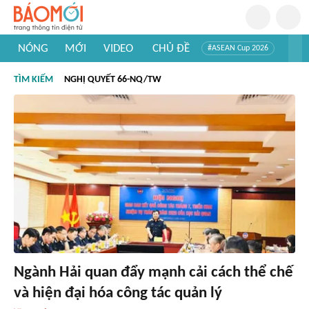
NÓNG
MỚI
VIDEO
CHỦ ĐỀ
#ASEAN Cup 2026
#Trí tuệ nhân tạo
#Mỹ - Iran
#Khám phá Việt Nam
TÌM KIẾM
NGHỊ QUYẾT 66-NQ/TW
#Khám phá thế giới
Ngành Hải quan đẩy mạnh cải cách thể chế
và hiện đại hóa công tác quản lý