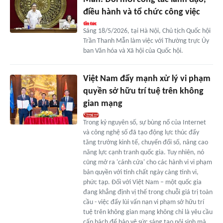
điều hành và tổ chức công việc
Sáng 18/5/2026, tại Hà Nội, Chủ tịch Quốc hội
Trần Thanh Mẫn làm việc với Thường trực Ủy
ban Văn hóa và Xã hội của Quốc hội.
Việt Nam đẩy mạnh xử lý vi phạm
quyền sở hữu trí tuệ trên không
gian mạng
Trong kỷ nguyên số, sự bùng nổ của Internet
và công nghệ số đã tạo động lực thúc đẩy
tăng trưởng kinh tế, chuyển đổi số, nâng cao
năng lực cạnh tranh quốc gia. Tuy nhiên, nó
cũng mở ra 'cánh cửa' cho các hành vi vi phạm
bản quyền với tính chất ngày càng tinh vi,
phức tạp. Đối với Việt Nam – một quốc gia
đang khẳng định vị thế trong chuỗi giá trị toàn
cầu - việc đẩy lùi vấn nạn vi phạm sở hữu trí
tuệ trên không gian mạng không chỉ là yêu cầu
cấp bách để bảo vệ sức sáng tạo nội sinh mà