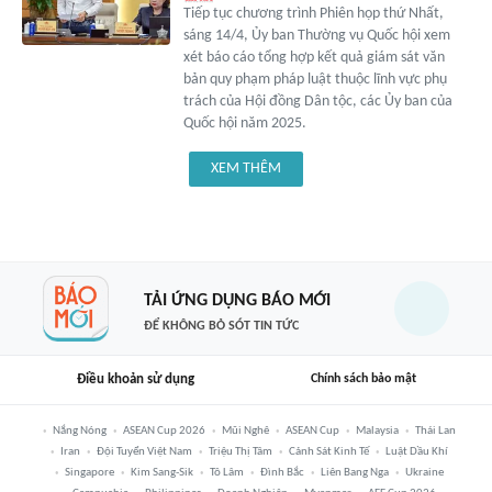
Tiếp tục chương trình Phiên họp thứ Nhất,
sáng 14/4, Ủy ban Thường vụ Quốc hội xem
xét báo cáo tổng hợp kết quả giám sát văn
bản quy phạm pháp luật thuộc lĩnh vực phụ
trách của Hội đồng Dân tộc, các Ủy ban của
Quốc hội năm 2025.
XEM THÊM
TẢI ỨNG DỤNG BÁO MỚI
ĐỂ KHÔNG BỎ SÓT TIN TỨC
Điều khoản sử dụng
Chính sách bảo mật
Nắng Nóng
ASEAN Cup 2026
Mũi Nghê
ASEAN Cup
Malaysia
Thái Lan
Iran
Đội Tuyển Việt Nam
Triệu Thị Tâm
Cảnh Sát Kinh Tế
Luật Dầu Khí
Singapore
Kim Sang-Sik
Tô Lâm
Đình Bắc
Liên Bang Nga
Ukraine