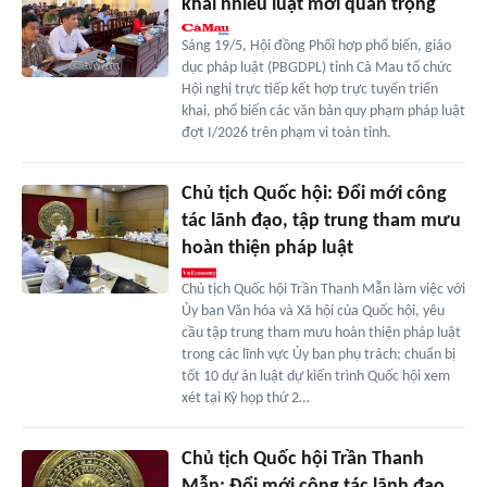
khai nhiều luật mới quan trọng
Sáng 19/5, Hội đồng Phối hợp phổ biến, giáo
dục pháp luật (PBGDPL) tỉnh Cà Mau tổ chức
Hội nghị trực tiếp kết hợp trực tuyến triển
khai, phổ biến các văn bản quy phạm pháp luật
đợt I/2026 trên phạm vi toàn tỉnh.
Chủ tịch Quốc hội: Đổi mới công
tác lãnh đạo, tập trung tham mưu
hoàn thiện pháp luật
Chủ tịch Quốc hội Trần Thanh Mẫn làm việc với
Ủy ban Văn hóa và Xã hội của Quốc hội, yêu
cầu tập trung tham mưu hoàn thiện pháp luật
trong các lĩnh vực Ủy ban phụ trách; chuẩn bị
tốt 10 dự án luật dự kiến trình Quốc hội xem
xét tại Kỳ họp thứ 2…
Chủ tịch Quốc hội Trần Thanh
Mẫn: Đổi mới công tác lãnh đạo,