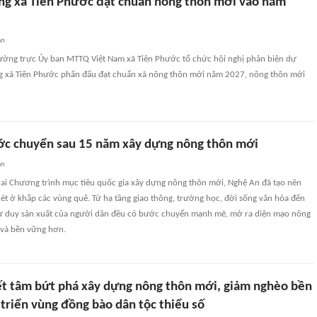
ng xã Tiên Phước đạt chuẩn nông thôn mới vào năm
an
ường trực Ủy ban MTTQ Việt Nam xã Tiên Phước tổ chức hội nghị phản biện dự
g xã Tiên Phước phấn đấu đạt chuẩn xã nông thôn mới năm 2027, nông thôn mới
c chuyển sau 15 năm xây dựng nông thôn mới
an
hai Chương trình mục tiêu quốc gia xây dựng nông thôn mới, Nghệ An đã tạo nên
ét ở khắp các vùng quê. Từ hạ tầng giao thông, trường học, đời sống văn hóa đến
, tư duy sản xuất của người dân đều có bước chuyển mạnh mẽ, mở ra diện mạo nông
 và bền vững hơn.
ết tâm bứt phá xây dựng nông thôn mới, giảm nghèo bền
triển vùng đồng bào dân tộc thiểu số