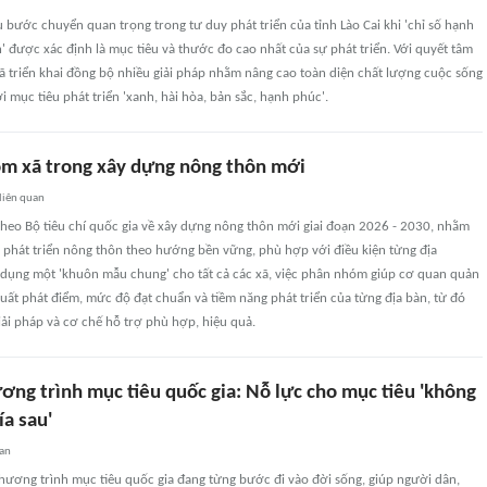
ước chuyển quan trọng trong tư duy phát triển của tỉnh Lào Cai khi 'chỉ số hạnh
 được xác định là mục tiêu và thước đo cao nhất của sự phát triển. Với quyết tâm
 đã triển khai đồng bộ nhiều giải pháp nhằm nâng cao toàn diện chất lượng cuộc sống
 mục tiêu phát triển 'xanh, hài hòa, bản sắc, hạnh phúc'.
óm xã trong xây dựng nông thôn mới
liên quan
theo Bộ tiêu chí quốc gia về xây dựng nông thôn mới giai đoạn 2026 - 2030, nhằm
 phát triển nông thôn theo hướng bền vững, phù hợp với điều kiện từng địa
 dụng một 'khuôn mẫu chung' cho tất cả các xã, việc phân nhóm giúp cơ quan quản
uất phát điểm, mức độ đạt chuẩn và tiềm năng phát triển của từng địa bàn, từ đó
giải pháp và cơ chế hỗ trợ phù hợp, hiệu quả.
ơng trình mục tiêu quốc gia: Nỗ lực cho mục tiêu 'không
ía sau'
uan
hương trình mục tiêu quốc gia đang từng bước đi vào đời sống, giúp người dân,