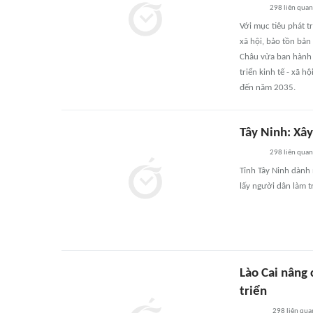
298
liên quan
Với mục tiêu phát t
xã hội, bảo tồn bản
Châu vừa ban hành 
triển kinh tế - xã 
đến năm 2035.
Tây Ninh: Xâ
298
liên quan
Tỉnh Tây Ninh dành
lấy người dân làm 
Lào Cai nâng 
triển
298
liên qua