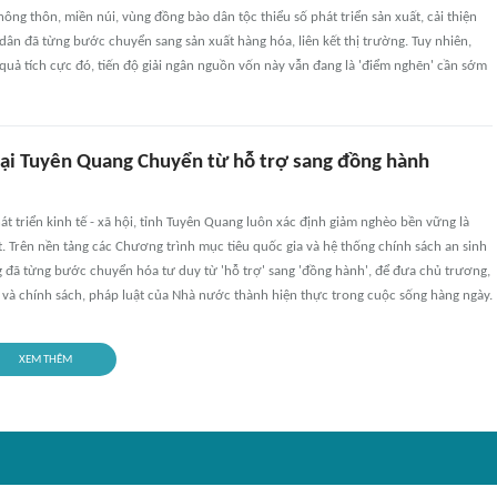
nông thôn, miền núi, vùng đồng bào dân tộc thiểu số phát triển sản xuất, cải thiện
dân đã từng bước chuyển sang sản xuất hàng hóa, liên kết thị trường. Tuy nhiên,
quả tích cực đó, tiến độ giải ngân nguồn vốn này vẫn đang là 'điểm nghẽn' cần sớm
ại Tuyên Quang Chuyển từ hỗ trợ sang đồng hành
át triển kinh tế - xã hội, tỉnh Tuyên Quang luôn xác định giảm nghèo bền vững là
. Trên nền tảng các Chương trình mục tiêu quốc gia và hệ thống chính sách an sinh
 đã từng bước chuyển hóa tư duy từ 'hỗ trợ' sang 'đồng hành', để đưa chủ trương,
 và chính sách, pháp luật của Nhà nước thành hiện thực trong cuộc sống hàng ngày.
XEM THÊM