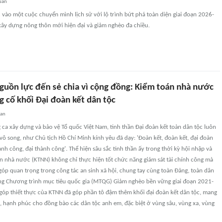
uan
vào một cuộc chuyển mình lịch sử với lộ trình bứt phá toàn diện giai đoạn 2026-
xây dựng nông thôn mới hiện đại và giảm nghèo đa chiều.
nguồn lực đến sẻ chia vì cộng đồng: Kiểm toán nhà nước
 cố khối Đại đoàn kết dân tộc
uan
ca xây dựng và bảo vệ Tổ quốc Việt Nam, tinh thần Đại đoàn kết toàn dân tộc luôn
ô song, như Chủ tịch Hồ Chí Minh kính yêu đã dạy: 'Đoàn kết, đoàn kết, đại đoàn
ành công, đại thành công'. Thể hiện sâu sắc tinh thần ấy trong thời kỳ hội nhập và
án nhà nước (KTNN) không chỉ thực hiện tốt chức năng giám sát tài chính công mà
óp quan trọng trong công tác an sinh xã hội, chung tay cùng toàn Đảng, toàn dân
ng Chương trình mục tiêu quốc gia (MTQG) Giảm nghèo bền vững giai đoạn 2021-
óp thiết thực của KTNN đã góp phần tô đậm thêm khối đại đoàn kết dân tộc, mang
, hạnh phúc cho đồng bào các dân tộc anh em, đặc biệt ở vùng sâu, vùng xa, vùng