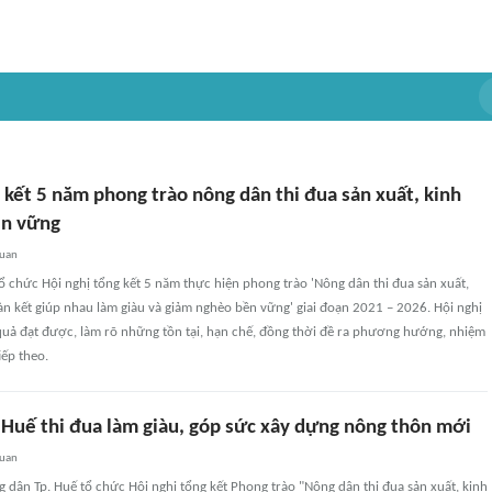
 kết 5 năm phong trào nông dân thi đua sản xuất, kinh
ền vững
quan
ổ chức Hội nghị tổng kết 5 năm thực hiện phong trào 'Nông dân thi đua sản xuất,
àn kết giúp nhau làm giàu và giảm nghèo bền vững' giai đoạn 2021 – 2026. Hội nghị
quả đạt được, làm rõ những tồn tại, hạn chế, đồng thời đề ra phương hướng, nhiệm
iếp theo.
 Huế thi đua làm giàu, góp sức xây dựng nông thôn mới
quan
 dân Tp. Huế tổ chức Hội nghị tổng kết Phong trào "Nông dân thi đua sản xuất, kinh