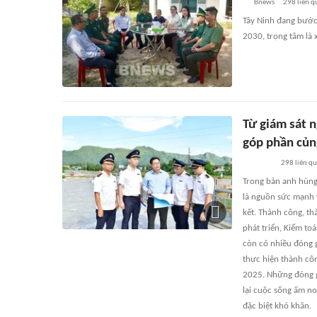
Bnews
298
liên q
Tây Ninh đang bước 
2030, trọng tâm là 
Từ giám sát 
góp phần củng
298
liên q
Trong bản anh hùng 
là nguồn sức mạnh v
kết. Thành công, th
phát triển, Kiểm to
còn có nhiều đóng g
thực hiện thành cô
2025. Những đóng g
lại cuộc sống ấm no
đặc biệt khó khăn.