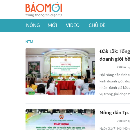
NÓNG
MỚI
VIDEO
CHỦ ĐỀ
NTM
Đắk Lắk: Tổng
doanh giỏi b
298
liên 
Hội Nông dân tỉnh t
kinh doanh giỏi, đo
nhằm đánh giá kết 
vụ trong giai đoạn t
Nông dân Tp.
298
liên 
Ngày 31/7, Hội Nông