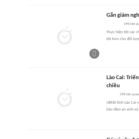
Gắn giảm ngh
298
liên q
Thực hiện tốt các c
tốt hơn cho đối tượ
Lào Cai: Triể
chiều
298
liên quan
UBND tỉnh Lào Cai 
bảo đảm an sinh xã