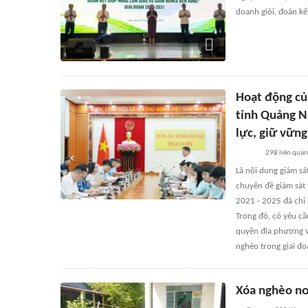
doanh giỏi, đoàn kế
Hoạt động củ
tỉnh Quảng N
lực, giữ vữn
298
liên quan
Là nội dung giám s
chuyên đề giám sát 
2021 - 2025 đã chỉ 
Trong đó, có yêu c
quyền địa phương v
nghèo trong giai đo
Xóa nghèo nơ