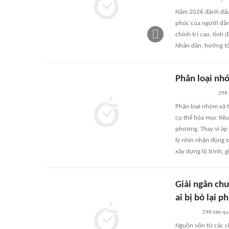
Năm 2026 đánh dấu b
phúc của người dân'
chính trị cao, tỉnh
Nhân dân, hướng tới
Phân loại nh
298
Phân loại nhóm xã 
cụ thể hóa mục tiêu
phương. Thay vì áp
lý nhìn nhận đúng x
xây dựng lộ trình, 
Giải ngân chư
ai bị bỏ lại ph
298
liên q
Nguồn vốn từ các c