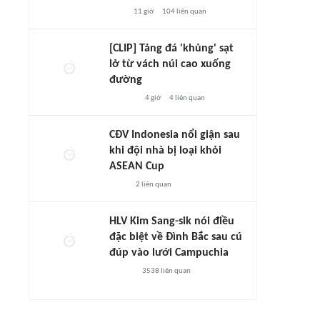
11 giờ
104
liên quan
[CLIP] Tảng đá 'khủng' sạt
lở từ vách núi cao xuống
đường
4 giờ
4
liên quan
CĐV Indonesia nổi giận sau
khi đội nhà bị loại khỏi
ASEAN Cup
2
liên quan
HLV Kim Sang-sik nói điều
đặc biệt về Đình Bắc sau cú
đúp vào lưới Campuchia
3538
liên quan