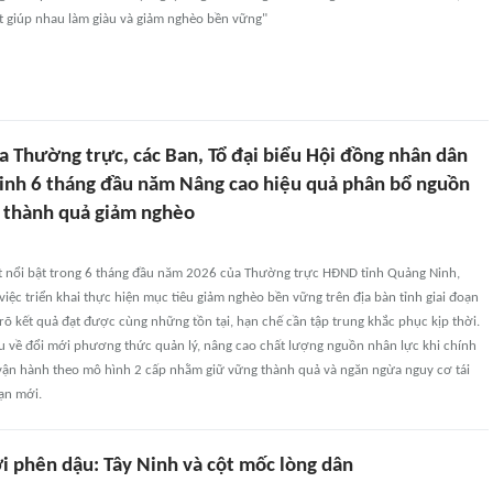
t giúp nhau làm giàu và giảm nghèo bền vững"
a Thường trực, các Ban, Tổ đại biểu Hội đồng nhân dân
inh 6 tháng đầu năm Nâng cao hiệu quả phân bổ nguồn
g thành quả giảm nghèo
át nổi bật trong 6 tháng đầu năm 2026 của Thường trực HĐND tỉnh Quảng Ninh,
việc triển khai thực hiện mục tiêu giảm nghèo bền vững trên địa bàn tỉnh giai đoạn
rõ kết quả đạt được cùng những tồn tại, hạn chế cần tập trung khắc phục kịp thời.
ầu về đổi mới phương thức quản lý, nâng cao chất lượng nguồn nhân lực khi chính
ận hành theo mô hình 2 cấp nhằm giữ vững thành quả và ngăn ngừa nguy cơ tái
ạn mới.
i phên dậu: Tây Ninh và cột mốc lòng dân