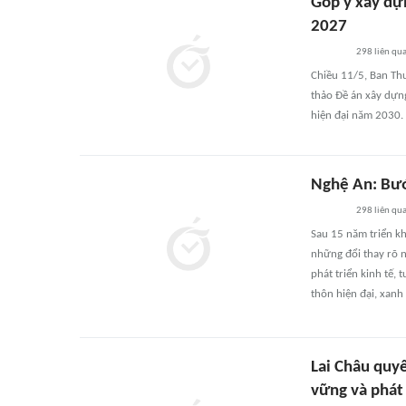
Góp ý xây dự
2027
298
liên qu
Chiều 11/5, Ban Th
thảo Đề án xây dựn
hiện đại năm 2030.
Nghệ An: Bướ
298
liên qu
Sau 15 năm triển k
những đổi thay rõ n
phát triển kinh tế
thôn hiện đại, xanh
Lai Châu quy
vững và phát 