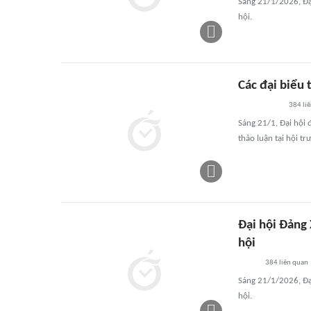
Sáng 21/1/2026, Đại
hội.
Các đại biểu 
384
li
Sáng 21/1, Đại hội 
thảo luận tại hội tr
Đại hội Đảng 
hội
384
liên quan
Sáng 21/1/2026, Đại
hội.