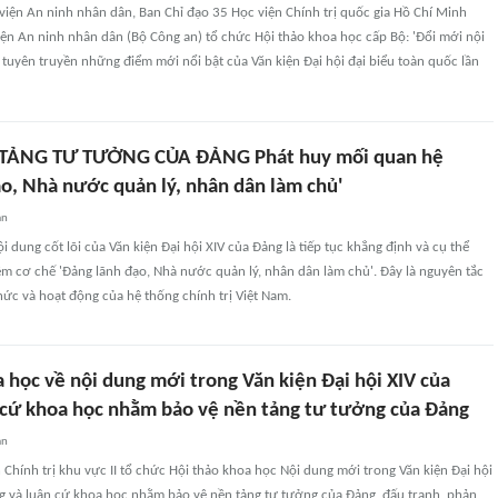
 viện An ninh nhân dân, Ban Chỉ đạo 35 Học viện Chính trị quốc gia Hồ Chí Minh
ện An ninh nhân dân (Bộ Công an) tổ chức Hội thảo khoa học cấp Bộ: 'Đổi mới nội
uyên truyền những điểm mới nổi bật của Văn kiện Đại hội đại biểu toàn quốc lần
TẢNG TƯ TƯỞNG CỦA ĐẢNG Phát huy mối quan hệ
ạo, Nhà nước quản lý, nhân dân làm chủ'
an
 dung cốt lõi của Văn kiện Đại hội XIV của Đảng là tiếp tục khẳng định và cụ thể
êm cơ chế 'Đảng lãnh đạo, Nhà nước quản lý, nhân dân làm chủ'. Đây là nguyên tắc
hức và hoạt động của hệ thống chính trị Việt Nam.
 học về nội dung mới trong Văn kiện Đại hội XIV của
 cứ khoa học nhằm bảo vệ nền tảng tư tưởng của Đảng
an
 Chính trị khu vực II tổ chức Hội thảo khoa học Nội dung mới trong Văn kiện Đại hội
ng và luận cứ khoa học nhằm bảo vệ nền tảng tư tưởng của Đảng, đấu tranh, phản