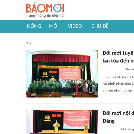
NÓNG
MỚI
VIDEO
CHỦ ĐỀ
XIV
Đổi mới tuyên
lan tỏa đến 
384
li
Chiều 24/4, tại Hà 
An ninh nhân dân (
truyền những điểm m
Đổi mới nội 
Đảng
384
liên 