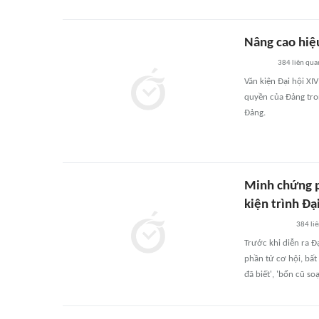
Nâng cao hiệ
384
liên qua
Văn kiện Đại hội X
quyền của Đảng tron
Đảng.
Minh chứng p
kiện trình Đạ
384
li
Trước khi diễn ra Đ
phần tử cơ hội, bất
đã biết', 'bổn cũ soạ