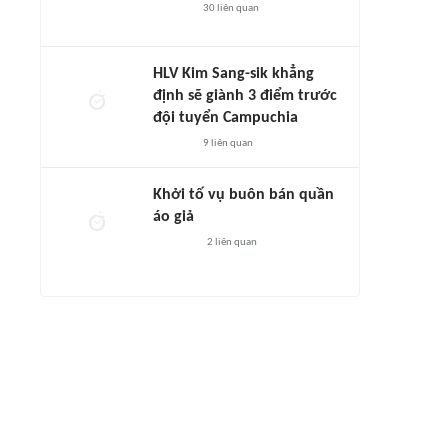
30
liên quan
HLV Kim Sang-sik khẳng
định sẽ giành 3 điểm trước
đội tuyển Campuchia
9
liên quan
Khởi tố vụ buôn bán quần
áo giả
2
liên quan