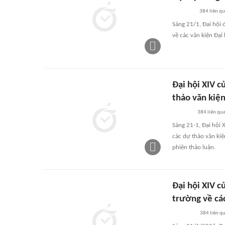
384
liên q
Sáng 21/1, Đại hội 
về các văn kiện Đại 
Đại hội XIV c
thảo văn kiện
384
liên qu
Sáng 21-1, Đại hội X
các dự thảo văn kiệ
phiên thảo luận.
Đại hội XIV c
trường về các
384
liên q