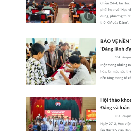
Chiều 24-4, tại Học
phối hợp với Học vi
dung, phương thức t
thứ XIV của Đảng'.
BẢO VỆ NỀN 
'Đảng lãnh đ
384
liên qu
Một trong những nội
hóa, làm sâu sắc th
nền tảng trong tổ c
Hội thảo khoa
Đảng và luận
384
liên qu
Ngày 27-3, Học viện
lần thứ XIV của Đả