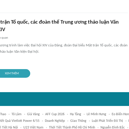
 trận Tổ quốc, các đoàn thể Trung ương thảo luận Văn
XIV
n quan
ương trình làm việc Đại hội XIV của Đảng, đoàn Đại biểu Mặt trận Tổ quốc, các đoàn
hảo luận Văn kiện Đại hội.
XEM THÊM
Thao
Tô Lâm
Giá Vàng
AFF Cup 2026
Hạ Tầng
Lê Minh Hưng
Eo Biển Ho
Kết Quả Vietlott Power 6/55
Doanh Nghiệp
Giao Thông
Luật Phát Triển Đô Thị
i Tiết Hà Nội
U23 Việt Nam
Thời Tiết Thành Phố Hồ Chí Minh
Nguyễn Đình Bắc