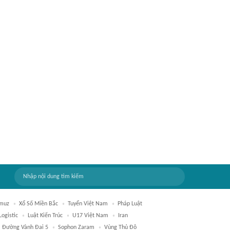
rmuz
Xổ Số Miền Bắc
Tuyển Việt Nam
Pháp Luật
Logistic
Luật Kiến Trúc
U17 Việt Nam
Iran
Đường Vành Đai 5
Sophon Zaram
Vùng Thủ Đô