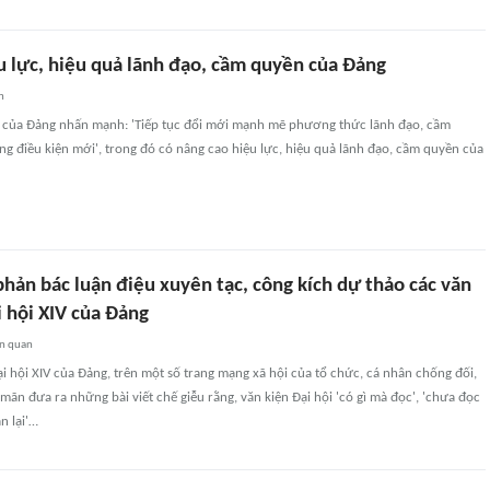
u lực, hiệu quả lãnh đạo, cầm quyền của Đảng
n
IV của Đảng nhấn mạnh: 'Tiếp tục đổi mới mạnh mẽ phương thức lãnh đạo, cầm
g điều kiện mới', trong đó có nâng cao hiệu lực, hiệu quả lãnh đạo, cầm quyền của
hản bác luận điệu xuyên tạc, công kích dự thảo các văn
i hội XIV của Đảng
ên quan
ại hội XIV của Đảng, trên một số trang mạng xã hội của tổ chức, cá nhân chống đối,
 mãn đưa ra những bài viết chế giễu rằng, văn kiện Đại hội 'có gì mà đọc', 'chưa đọc
n lại'…