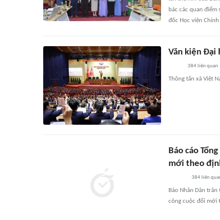
bác các quan điểm s
đốc Học viện Chính t
Văn kiện Đại 
384
liên quan
Thông tấn xã Việt N
Báo cáo Tổng 
mới theo địn
384
liên qua
Báo Nhân Dân trân t
công cuộc đổi mới 