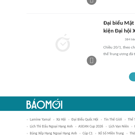
Đại biểu Mặt
kiện Đại hội 
384
liê
Chiều 20/1, theo ch
thể Trung ương đã t
Lamine Yamal
Xã Hội
Đại Biểu Quốc Hội
Tin Thế Giới
Thể 
Lịch Thi Đấu Ngoại Hạng Anh
ASEAN Cup 2026
Lịch Vạn Niên
Bảng Xếp Hạng Ngoại Hạng Anh
Cúp C1
Xổ Số Miền Trung
Thờ