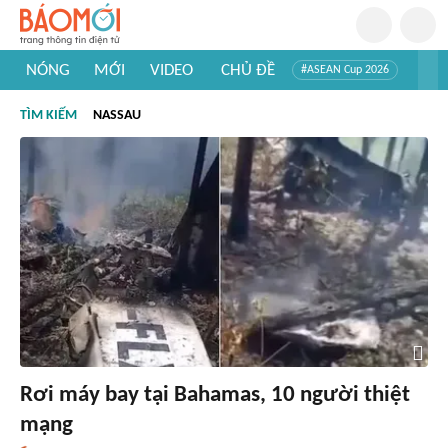
NÓNG
MỚI
VIDEO
CHỦ ĐỀ
#ASEAN Cup 2026
#Trí tuệ nhân tạo
#Mỹ - Iran
#Khám phá Việt Nam
TÌM KIẾM
NASSAU
#Khám phá thế giới
Rơi máy bay tại Bahamas, 10 người thiệt
mạng