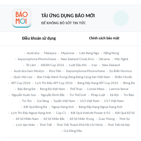
TẢI ỨNG DỤNG BÁO MỚI
ĐỂ KHÔNG BỎ SÓT TIN TỨC
Điều khoản sử dụng
Chính sách bảo mật
Australia
Malaysia
Myanmar
Liên Bang Nga
Nắng Nóng
Saysomphone Phomvihane
New Zealand Cindy Kiro
Ukraine
Mũi Nghê
Tô Lâm
ASEAN Cup 2026
Luật Dầu Khí
Iran
New Zealand
Australia Sam Mostyn
Rửa Tiền
Xaysomphone Phomvihane
Eo Biển Hormuz
Quốc Hội Lào
Ban Chấp Hành Trung Ương Đảng Cộng Sản Việt Nam
Điểm Chuẩn
AFF Cup 2026
Lịch Thi Đấu AFF Cup 2026
Bảng Xếp Hạng AFF Cup 2026
Bóng Đá
Báo Bóng Đá
Bóng Đá Việt Nam
Thể Thao
Lionel Messi
Lamine Yamal
Nguyễn Xuân Son
Nguyễn Đình Bắc
Tin Thế Giới
Pháp Luật
Xã Hội
Tin Bão
Tin Tức
Giá Vàng
Tuyển Việt Nam
U23 Việt Nam
U17 Việt Nam
Kết Quả Bóng Đá
Ngoại Hạng Anh
Bảng Xếp Hạng Ngoại Hạng Anh
Lịch Thi Đấu Ngoại Hạng Anh
Cúp C1
Kết Quả Vietlott Power 6/55
Kết Quả Xổ Số
Xổ Số Miền Nam
Xổ Số Miền Bắc
Xổ Số Miền Trung
Giao Thông
Thời Sự
Lịch Vạn Niên
Thời Tiết
Thời Tiết Thành Phố Hồ Chí Minh
Thời Tiết Hà Nội
Giá Xăng Dầu