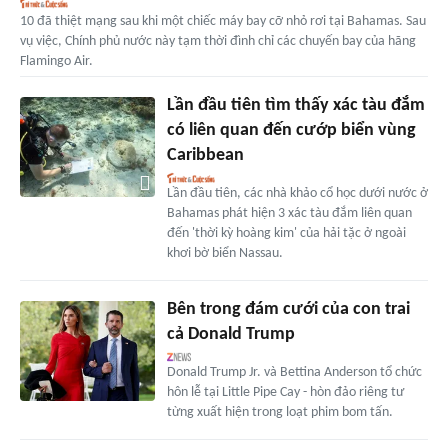
10 đã thiệt mạng sau khi một chiếc máy bay cỡ nhỏ rơi tại Bahamas. Sau
vụ việc, Chính phủ nước này tạm thời đình chỉ các chuyến bay của hãng
Flamingo Air.
Lần đầu tiên tìm thấy xác tàu đắm
có liên quan đến cướp biển vùng
Caribbean
Lần đầu tiên, các nhà khảo cổ học dưới nước ở
Bahamas phát hiện 3 xác tàu đắm liên quan
đến 'thời kỳ hoàng kim' của hải tặc ở ngoài
khơi bờ biển Nassau.
Bên trong đám cưới của con trai
cả Donald Trump
Donald Trump Jr. và Bettina Anderson tổ chức
hôn lễ tại Little Pipe Cay - hòn đảo riêng tư
từng xuất hiện trong loạt phim bom tấn.