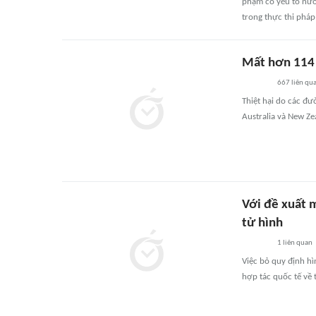
phạm có yếu tố nước
trong thực thi pháp 
Mất hơn 114 
667
liên qu
Thiệt hại do các đư
Australia và New Ze
Với đề xuất m
tử hình
1
liên quan
Việc bỏ quy định hì
hợp tác quốc tế về 