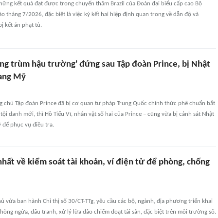
những kết quả đạt được trong chuyến thăm Brazil của Đoàn đại biểu cấp cao Bộ
o tháng 7/2026, đặc biệt là việc ký kết hai hiệp định quan trong về dẫn độ và
ị kết án phạt tù.
ông trùm hậu trường' đứng sau Tập đoàn Prince, bị Nhật
sang Mỹ
ng chủ Tập đoàn Prince đã bị cơ quan tư pháp Trung Quốc chính thức phê chuẩn bắt
tội danh mới, thì Hồ Tiểu Vĩ, nhân vật số hai của Prince – cũng vừa bị cảnh sát Nhật
 để phục vụ điều tra.
hất về kiểm soát tài khoản, ví điện tử để phòng, chống
 vừa ban hành Chỉ thị số 30/CT-TTg, yêu cầu các bộ, ngành, địa phương triển khai
hòng ngừa, đấu tranh, xử lý lừa đảo chiếm đoạt tài sản, đặc biệt trên môi trường số.