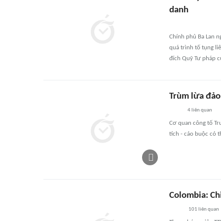
danh
Chính phủ Ba Lan n
quá trình tố tụng l
đích Quỹ Tư pháp c
Trùm lừa đảo 
4
liên quan
Cơ quan công tố Tru
tích - cáo buộc có 
Colombia: Chi
101
liên quan