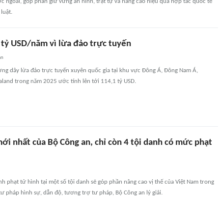
 ngoài, góp phần giữ vững an ninh, trật tự và nâng cao hiệu quả hợp tác quốc tế
luật.
tỷ USD/năm vì lừa đảo trực tuyến
an
ờng dây lừa đảo trực tuyến xuyên quốc gia tại khu vực Đông Á, Đông Nam Á,
aland trong năm 2025 ước tính lên tới 114,1 tỷ USD.
ới nhất của Bộ Công an, chỉ còn 4 tội danh có mức phạt
nh phạt tử hình tại một số tội danh sẽ góp phần nâng cao vị thế của Việt Nam trong
tư pháp hình sự, dẫn độ, tương trợ tư pháp, Bộ Công an lý giải.