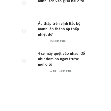
mình lách vào giữa hai ô tô
Áp thấp trên vịnh Bắc bộ
mạnh lên thành áp thấp
nhiệt đới
896
liên quan
4 xe máy quệt vào nhau, đổ
như domino ngay trước
mũi ô tô
12 giờ
1
liên quan