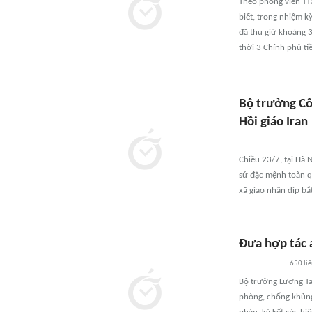
Theo phóng viên TT
biết, trong nhiệm 
đã thu giữ khoảng 
thời 3 Chính phủ ti
Bộ trưởng Cô
Hồi giáo Iran
Chiều 23/7, tại Hà 
sứ đặc mệnh toàn q
xã giao nhân dịp bắ
Đưa hợp tác a
650
li
Bộ trưởng Lương Tam
phòng, chống khủng