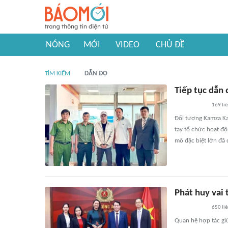
NÓNG
MỚI
VIDEO
CHỦ ĐỀ
TÌM KIẾM
DẪN ĐỘ
Tiếp tục dẫn
169
li
Đối tượng Kamza Kai
tay tổ chức hoạt độ
mô đặc biệt lớn đã 
Phát huy vai 
650
li
Quan hệ hợp tác giữ