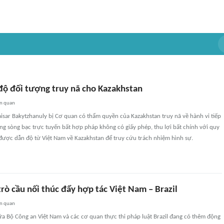
 độ đối tượng truy nã cho Kazakhstan
ên quan
sar Bakytzhanuly bị Cơ quan có thẩm quyền của Kazakhstan truy nã về hành vi tiếp
ng sòng bạc trực tuyến bất hợp pháp không có giấy phép, thu lợi bất chính với quy
được dẫn độ từ Việt Nam về Kazakhstan để truy cứu trách nhiệm hình sự.
trò cầu nối thúc đẩy hợp tác Việt Nam – Brazil
ên quan
a Bộ Công an Việt Nam và các cơ quan thực thi pháp luật Brazil đang có thêm động