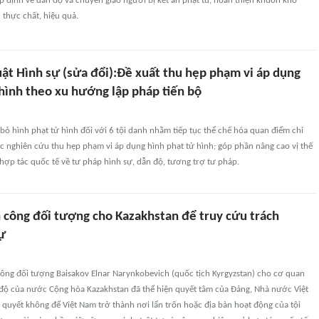
ệp định về dẫn độ và chuyển giao người bị kết án phạt tù, hoàn thiện khuôn khổ
 thực chất, hiệu quả.
uật Hình sự (sửa đổi):Đề xuất thu hẹp phạm vi áp dụng
 hình theo xu hướng lập pháp tiến bộ
bỏ hình phạt tử hình đối với 6 tội danh nhằm tiếp tục thể chế hóa quan điểm chỉ
c nghiên cứu thu hẹp phạm vi áp dụng hình phạt tử hình; góp phần nâng cao vị thế
hợp tác quốc tế về tư pháp hình sự, dẫn độ, tương trợ tư pháp.
 công đối tượng cho Kazakhstan để truy cứu trách
ự
công đối tượng Baisakov Elnar Narynkobevich (quốc tịch Kyrgyzstan) cho cơ quan
độ của nước Cộng hòa Kazakhstan đã thể hiện quyết tâm của Đảng, Nhà nước Việt
 quyết không để Việt Nam trở thành nơi lẩn trốn hoặc địa bàn hoạt động của tội