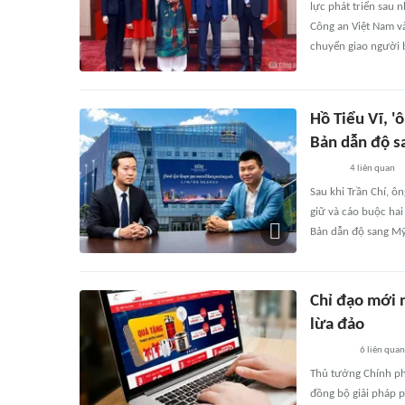
lực phát triển sau 
Công an Việt Nam và
chuyển giao người b
Hồ Tiểu Vĩ, '
Bản dẫn độ 
4
liên quan
Sau khi Trần Chí, ô
giữ và cáo buộc hai 
Bản dẫn độ sang Mỹ
Chỉ đạo mới n
lừa đảo
6
liên quan
Thủ tướng Chính phủ
đồng bộ giải pháp p