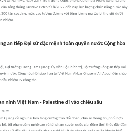
XVN tại Nam Mỹ, ngày 23/7, Bộ trưởng Quốc phòng Colombia Pedro Sánchez cho
kỳ của Tổng thống Gustavo Petro từ 8/2022 đến nay, lực lượng chức năng nước này
3.300 tấn cocaine, mức cao tương đương với tổng lượng ma túy bị thu giữ dưới
ền nhiệm.
ng an tiếp Đại sứ đặc mệnh toàn quyền nước Cộng hòa
Nội, Đại tướng Lương Tam Quang, Ủy viên Bộ Chính trị, Bộ trưởng Công an tiếp Đại
uyền nước Cộng hòa Hồi giáo Iran tại Việt Nam Akbar Ghasemi Ali Abadi đến chào
t đầu nhiệm kỳ công tác.
n ninh Việt Nam - Palestine đi vào chiều sâu
ên quan
 Quang đề nghị hai bên tăng cường trao đổi đoàn, chia sẻ thông tin, phối hợp
 bố, tội phạm công nghệ cao và tội phạm xuyên quốc gia; đồng thời thúc đẩy đàm