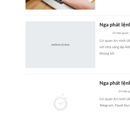
Nga phát lệnh
24
liên quan
Cơ quan An ninh Liê
với nhà sáng lập k
khủng bố.
Nga phát lện
24
liên 
Cơ quan An ninh Liê
Telegram, Pavel Dur