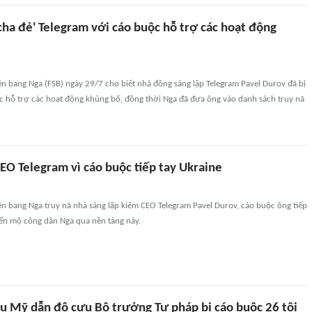
cha đẻ' Telegram với cáo buộc hỗ trợ các hoạt động
n bang Nga (FSB) ngày 29/7 cho biết nhà đồng sáng lập Telegram Pavel Durov đã bị
ộc hỗ trợ các hoạt động khủng bố, đồng thời Nga đã đưa ông vào danh sách truy nã
EO Telegram vì cáo buộc tiếp tay Ukraine
n bang Nga truy nã nhà sáng lập kiêm CEO Telegram Pavel Durov, cáo buộc ông tiếp
yển mộ công dân Nga qua nền tảng này.
ầu Mỹ dẫn độ cựu Bộ trưởng Tư pháp bị cáo buộc 26 tội