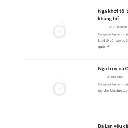
Nga khởi tố '
khủng bố
345
liên quan
Cơ quan An ninh Liê
khởi tố với cáo bu
quốc tế.
Nga truy nã C
24
liên quan
Cơ quan An ninh Liê
tay cho Ukraine tu
Ba Lan yêu c