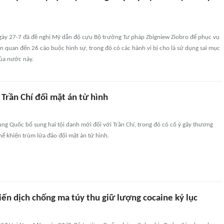
gày 27-7 đã đề nghị Mỹ dẫn độ cựu Bộ trưởng Tư pháp Zbigniew Ziobro để phục vụ
iên quan đến 26 cáo buộc hình sự, trong đó có các hành vi bị cho là sử dụng sai mục
ủa nước này.
Trần Chí đối mặt án tử hình
ng Quốc bổ sung hai tội danh mới đối với Trần Chí, trong đó có cố ý gây thương
thể khiến trùm lừa đảo đối mặt án tử hình.
ến dịch chống ma túy thu giữ lượng cocaine kỷ lục