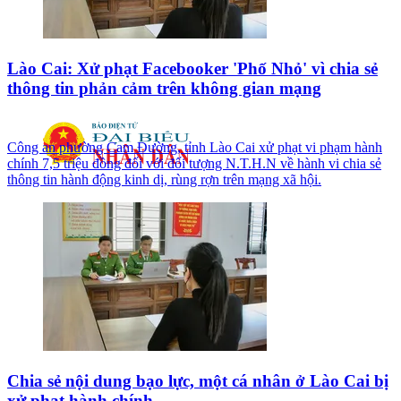
Lào Cai: Xử phạt Facebooker 'Phố Nhỏ' vì chia sẻ
thông tin phản cảm trên không gian mạng
Công an phường Cam Đường, tỉnh Lào Cai xử phạt vi phạm hành
chính 7,5 triệu đồng đối với đối tượng N.T.H.N về hành vi chia sẻ
thông tin hành động kinh dị, rùng rợn trên mạng xã hội.
Chia sẻ nội dung bạo lực, một cá nhân ở Lào Cai bị
xử phạt hành chính