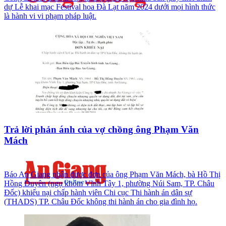
dự Lễ khai mạc Festival hoa Đà Lạt năm 2024 dưới mọi hình thức
là hành vi vi phạm pháp luật.
Trả lời phản ánh của vợ chồng ông Phạm Văn
Mách
Báo An Giang nhận được đơn của ông Phạm Văn Mách, bà Hồ Thị
Hồng Duyên (ngụ khóm Vĩnh Tây 1, phường Núi Sam, TP. Châu
Đốc) khiếu nại chấp hành viên Chi cục Thi hành án dân sự
(THADS) TP. Châu Đốc không thi hành án cho gia đình họ.