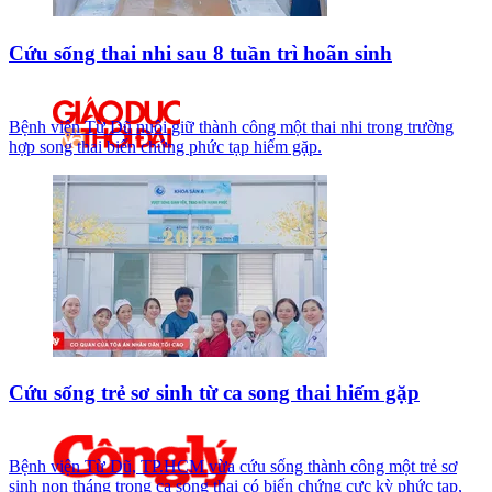
Cứu sống thai nhi sau 8 tuần trì hoãn sinh
Bệnh viện Từ Dũ nuôi giữ thành công một thai nhi trong trường
hợp song thai biến chứng phức tạp hiếm gặp.
Cứu sống trẻ sơ sinh từ ca song thai hiếm gặp
Bệnh viện Từ Dũ, TP.HCM vừa cứu sống thành công một trẻ sơ
sinh non tháng trong ca song thai có biến chứng cực kỳ phức tạp,