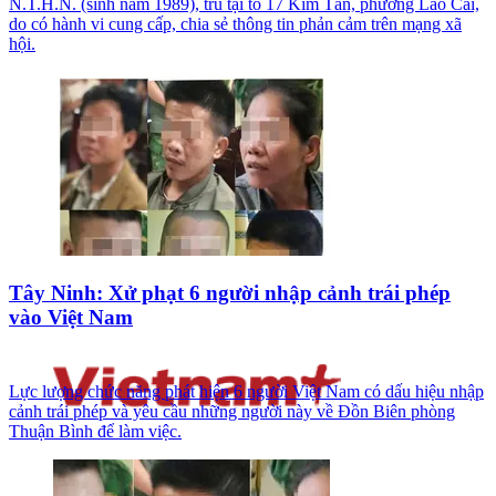
N.T.H.N. (sinh năm 1989), trú tại tổ 17 Kim Tân, phường Lào Cai,
do có hành vi cung cấp, chia sẻ thông tin phản cảm trên mạng xã
hội.
Tây Ninh: Xử phạt 6 người nhập cảnh trái phép
vào Việt Nam
Lực lượng chức năng phát hiện 6 người Việt Nam có dấu hiệu nhập
cảnh trái phép và yêu cầu những người này về Đồn Biên phòng
Thuận Bình để làm việc.