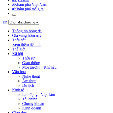
#Khám phá Việt Nam
#Khám phá thế giới
Tin
Thông tin bóng đá
Giá vàng hôm nay
Thời tiết
Xem thêm tiện ích
Thế giới
Xã hội
Thời sự
Giao thông
Môi trường - Khí hậu
Văn hóa
Nghệ thuật
Ẩm thực
Du lịch
Kinh tế
Lao động - Việc làm
Tài chính
Chứng khoán
Kinh doanh
Giáo dục