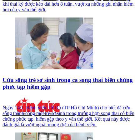
khi thai kỳ được kéo dài hơn 8 tuần, vượt xa những ghi nhận hiếm
hoi của y văn thế giới.
Cứu sống trẻ sơ sinh trong ca song thai biến chứng
phức tạp hiếm gặp
Ngày 14/1, Bệnh viện Từ Dũ (TP Hồ Chí Minh) cho biết đã cứu
sống thành công một trẻ sơ sinh trong trường hợp song thai có biến
chứng phức tạp, hiếm gặp theo y văn thế giới. Kết quả này được
đánh giá là vượt ngoài mong đợi của bệnh viện.