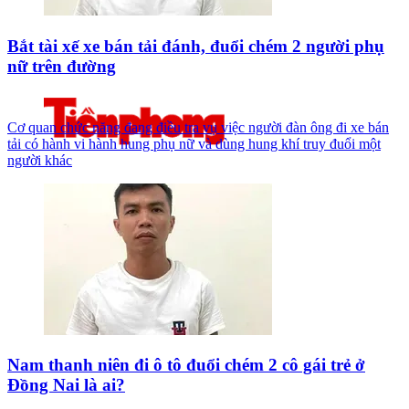
Bắt tài xế xe bán tải đánh, đuổi chém 2 người phụ
nữ trên đường
Cơ quan chức năng đang điều tra vụ việc người đàn ông đi xe bán
tải có hành vi hành hung phụ nữ và dùng hung khí truy đuổi một
người khác
Nam thanh niên đi ô tô đuổi chém 2 cô gái trẻ ở
Đồng Nai là ai?