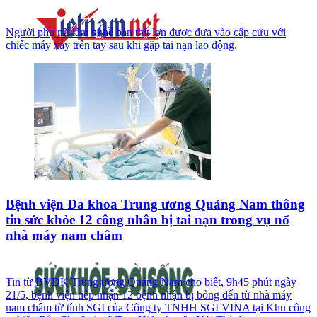
Người phụ nữ làm nghề bán thịt lợn được đưa vào cấp cứu với
chiếc máy xay trên tay sau khi gặp tai nạn lao động.
Bệnh viện Đa khoa Trung ương Quảng Nam thông
tin sức khỏe 12 công nhân bị tai nạn trong vụ nổ
nhà máy nam châm
Tin từ BVĐK Trung ương Quảng Nam cho biết, 9h45 phút ngày
21/5, bệnh viện tiếp nhận 12 bệnh nhận bị bỏng đến từ nhà máy
nam châm từ tính SGI của Công ty TNHH SGI VINA tại Khu công