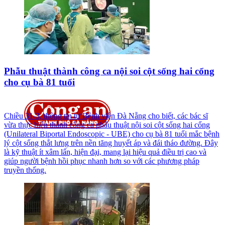
Phẫu thuật thành công ca nội soi cột sống hai cổng
cho cụ bà 81 tuổi
Chiều 31-3, thông tin từ Bệnh viện Đà Nẵng cho biết, các bác sĩ
vừa thực hiện thành công ca phẫu thuật nội soi cột sống hai cổng
(Unilateral Biportal Endoscopic - UBE) cho cụ bà 81 tuổi mắc bệnh
lý cột sống thắt lưng trên nền tăng huyết áp và đái tháo đường. Đây
là kỹ thuật ít xâm lấn, hiện đại, mang lại hiệu quả điều trị cao và
giúp người bệnh hồi phục nhanh hơn so với các phương pháp
truyền thống.