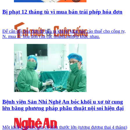
Bị phạt 12 tháng tù vì mua bán trái phép hóa đơn
Để cân đối hóa đơn đã bán ra khi kê khai báo cáo thuế cho công ty,
N. mua 37 hóa đơn của các doanh nghiệp khác nhau.
Bệnh viện Sản Nhi Nghệ An bóc khối u xơ tử cung
lớn bằng phương pháp phẫu thuật nội soi hiện đại
Một khối u xơ tử cung có kích thước lớn (tương đương thai 4 tháng)