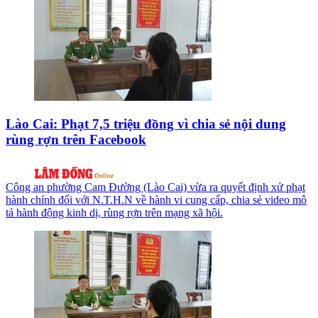
Lào Cai: Phạt 7,5 triệu đồng vì chia sẻ nội dung
rùng rợn trên Facebook
Công an phường Cam Đường (Lào Cai) vừa ra quyết định xử phạt
hành chính đối với N.T.H.N về hành vi cung cấp, chia sẻ video mô
tả hành động kinh dị, rùng rợn trên mạng xã hội.