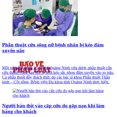
Phẫu thuật cứu sống nữ bệnh nhân bị kéo đâm
xuyên não
Một nữ bệnh nhân 25 tuổi ở Quảng Ninh vừa được phẫu thuật cấp
cứu thành công sau khi bị lưỡi kéo sắc nhọn đâm xuyên vào sọ não.
Ca phẫu thuật đầy thách thức do các bác sĩ khoa Phẫu thuật Thần
kinh – Cột sống, Bệnh viện Đa khoa tỉnh Quảng Ninh thực hiện.
Người bán thịt vào cấp cứu do gặp nạn khi làm
hàng cho khách