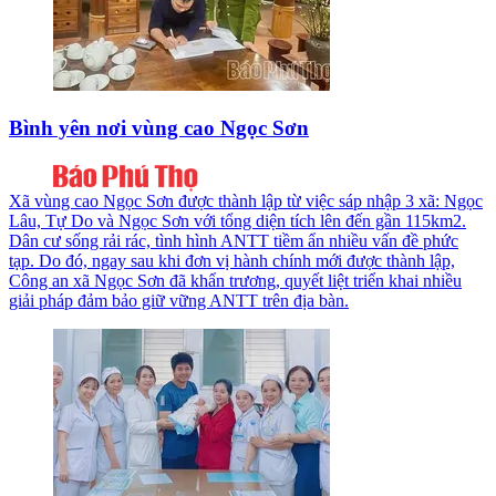
Bình yên nơi vùng cao Ngọc Sơn
Xã vùng cao Ngọc Sơn được thành lập từ việc sáp nhập 3 xã: Ngọc
Lâu, Tự Do và Ngọc Sơn với tổng diện tích lên đến gần 115km2.
Dân cư sống rải rác, tình hình ANTT tiềm ẩn nhiều vấn đề phức
tạp. Do đó, ngay sau khi đơn vị hành chính mới được thành lập,
Công an xã Ngọc Sơn đã khẩn trương, quyết liệt triển khai nhiều
giải pháp đảm bảo giữ vững ANTT trên địa bàn.