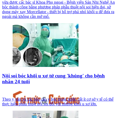
vừa được các bác sĩ Khoa Phụ ngoại - Bệnh viện Sản Nhi Nghệ An
bóc thành công bằng phương pháp phẫu thuật nội soi hiện đại, sử
dụng máy xay Morcellator - thiết bị hỗ trợ phá nhỏ khối u để đưa ra
ngoài mà không cần mở mổ.
Nội soi bóc khối u xơ tử cung 'khủng' cho bệnh
nhân 24 tuổi
Theo y văn và các báo cáo y học trong nước, rất ít cơ sở y tế có thể
thực hiện phẫu thuật nội soi đối với những khối u xơ lớn.