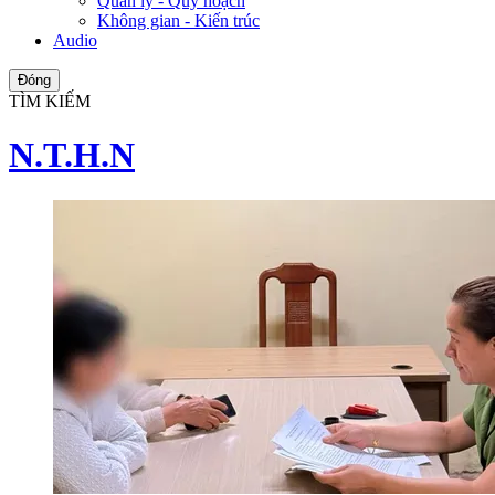
Quản lý - Quy hoạch
Không gian - Kiến trúc
Audio
Đóng
TÌM KIẾM
N.T.H.N