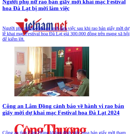
Người phụ nữ rao bán giấy mời khai mạc Festival
hoa Đà Lạt bị mời làm việc
Người phụ nữ bị công an mời làm việc sau khi rao bán giấy mời dự
lễ khai mạc Festival hoa Đà Lạt giá 300.000 đồng trên mạng xã hội
để kiếm lời.
Công an Lâm Đồng cảnh báo về hành vi rao bán
giấy mời dự khai mạc Festival hoa Đà Lạt 2024
Công an tỉnh Lâm Đồng khẳng định việc mua bán giấy mời tham