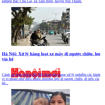
nghiệp Bắc Chu Lai, xã Tam Hiệp, huyện Núi Thành.
Hà Nội: Xử lý hàng loạt xe máy đi ngược chiều, leo
vỉa hè
Cảnh sát giao thông Hà Nội đang tập trung xử lý nghiêm các hành
vi vi phạm như điều khiển phương tiện đi ngược chiều, đi trên vỉa
hè...