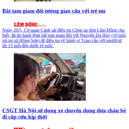
Bắt tạm giam đối tượng giao cấu với trẻ em
Ngày 20/5, Cơ quan Cảnh sát điều tra Công an tỉnh Lâm Đồng cho
biết, đã thi hành lệnh bắt tạm giam đối với Nguyễn Da Huy (19 tuổi,
trú tại xã Hồng Sơn) để điều tra về hành vi 'Giao cấu với người từ
đủ 13 tuổi đến dưới 16 tuổi'.
CSGT Hà Nội sử dụng xe chuyên dụng đưa cháu bé
đi cấp cứu kịp thời