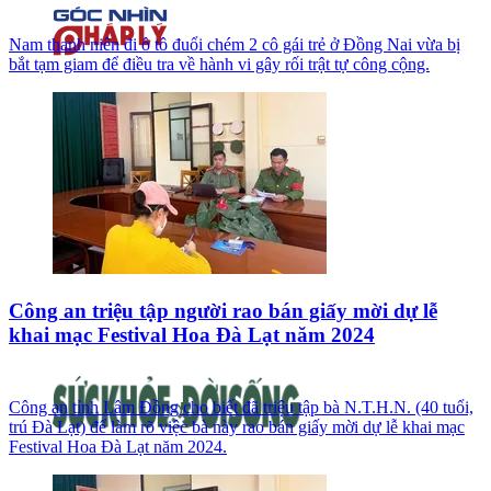
Nam thanh niên đi ô tô đuổi chém 2 cô gái trẻ ở Đồng Nai vừa bị
bắt tạm giam để điều tra về hành vi gây rối trật tự công cộng.
Công an triệu tập người rao bán giấy mời dự lễ
khai mạc Festival Hoa Đà Lạt năm 2024
Công an tỉnh Lâm Đồng cho biết đã triệu tập bà N.T.H.N. (40 tuổi,
trú Đà Lạt) để làm rõ việc bà này rao bán giấy mời dự lễ khai mạc
Festival Hoa Đà Lạt năm 2024.