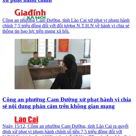
Công an phường Cam Đường, tỉnh Lào Cai xử phạt vi phạm hành
chính 7,5 triệu đồng đối với đối tượng N.T.H.N về hành vi chia sẻ
thông tin bạo lực trên mạng xã hội.
Công an phường Cam Đường xử phạt hành vi chia
sẻ nội dung phản cảm trên không gian mạng
Ngày 15/12, Công an phường Cam Đường, tỉnh Lào Cai ra quyết
định xử phạt vi phạm hành chính số tiền 7,5 triệu đồng đối với