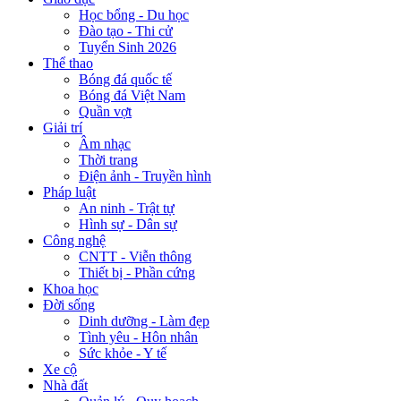
Học bổng - Du học
Đào tạo - Thi cử
Tuyển Sinh 2026
Thể thao
Bóng đá quốc tế
Bóng đá Việt Nam
Quần vợt
Giải trí
Âm nhạc
Thời trang
Điện ảnh - Truyền hình
Pháp luật
An ninh - Trật tự
Hình sự - Dân sự
Công nghệ
CNTT - Viễn thông
Thiết bị - Phần cứng
Khoa học
Đời sống
Dinh dưỡng - Làm đẹp
Tình yêu - Hôn nhân
Sức khỏe - Y tế
Xe cộ
Nhà đất