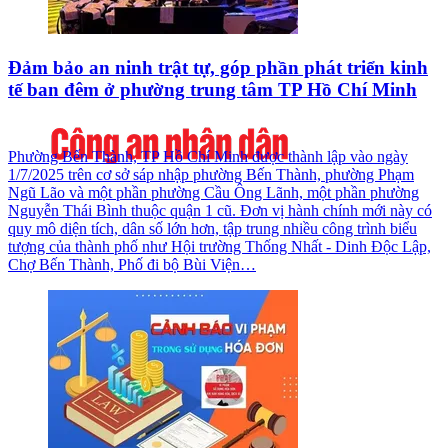
Đảm bảo an ninh trật tự, góp phần phát triển kinh
tế ban đêm ở phường trung tâm TP Hồ Chí Minh
Phường Bến Thành, TP Hồ Chí Minh được thành lập vào ngày
1/7/2025 trên cơ sở sáp nhập phường Bến Thành, phường Phạm
Ngũ Lão và một phần phường Cầu Ông Lãnh, một phần phường
Nguyễn Thái Bình thuộc quận 1 cũ. Đơn vị hành chính mới này có
quy mô diện tích, dân số lớn hơn, tập trung nhiều công trình biểu
tượng của thành phố như Hội trường Thống Nhất - Dinh Độc Lập,
Chợ Bến Thành, Phố đi bộ Bùi Viện…