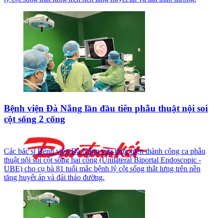
Bệnh viện Đà Nẵng lần đầu tiên phẫu thuật nội soi
cột sống 2 cổng
Các bác sĩ Bệnh viện Đà Nẵng vừa thực hiện thành công ca phẫu
thuật nội soi cột sống hai cổng (Unilateral Biportal Endoscopic -
UBE) cho cụ bà 81 tuổi mắc bệnh lý cột sống thắt lưng trên nền
tăng huyết áp và đái tháo đường.