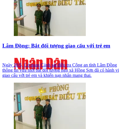
Lâm Đồng: Bắt đối tượng giao cấu với trẻ em
Ngày 20/5, Cơ quan Cảnh sát điều tra Công an tỉnh Lâm Đồng
thông tin vừa mới bắt đối tượng ngụ xã Hồng Sơn đã có hành vi
giao cấu với trẻ em và khiến nạn nhân mang thai.