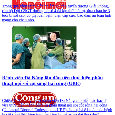
Trong quá trình thực hiện nhiệm vụ trên tuyến đường Giải Phóng,
cán bộ Đội CSGT đường bộ số 4 đã kịp thời hỗ trợ, đưa cháu bé 3
tuổi bị sốt cao, co giật đến bệnh viện cấp cứu, bảo đảm an toàn tính
mạng cho cháu nhỏ.
Bệnh viện Đà Nẵng lần đầu tiên thực hiện phẫu
thuật nội soi cột sống hai cổng (UBE)
Chiều 31-3, thông tin từ Bệnh viện Đà Nẵng cho biết, các bác sĩ
vừa thực hiện thành công ca phẫu thuật nội soi cột sống hai cổng
(Unilateral Biportal Endoscopic - UBE) cho cụ bà 81 tuổi mắc bệnh
lý cột sống thắt lưng trên nền tăng huyết áp và đái tháo đường.