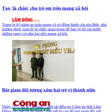
Tạo 'lá chắn' cho trẻ em trên mạng xã hội
Trang bị kỹ năng an toàn mạng và sự đồng hành của gia đình, nhà
trường được xem là 'lá chắn' quan trọng để bảo vệ trẻ em trước
những nguy cơ xâm hại trên mạng xã hội.
Bắt giam đối tượng xâm hại trẻ vị thành niên
Ngày 21/5, tin từ Cơ quan Cảnh sát điều tra Công an tỉnh Lâm
Đồng cho biết đã thi hành Lệnh bắt bị can để tạm giam đối với