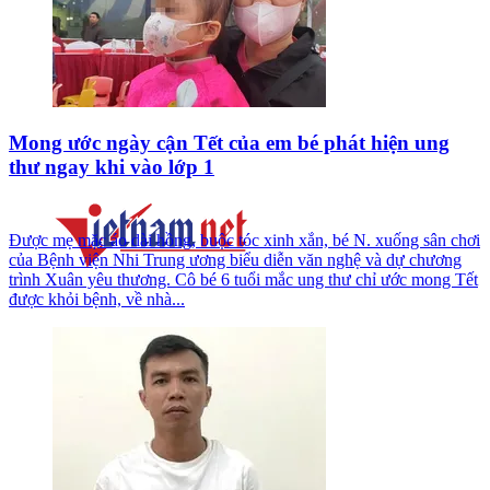
Mong ước ngày cận Tết của em bé phát hiện ung
thư ngay khi vào lớp 1
Được mẹ mặc áo dài hồng, buộc tóc xinh xắn, bé N. xuống sân chơi
của Bệnh viện Nhi Trung ương biểu diễn văn nghệ và dự chương
trình Xuân yêu thương. Cô bé 6 tuổi mắc ung thư chỉ ước mong Tết
được khỏi bệnh, về nhà...