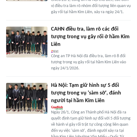
vị điều tra làm rõ nhóm đối tượng liên quan vụ
gây rối tại hầm Kim Liên, xảy ra ngày 24/1.
CAHN điều tra, làm rõ các đối
tượng trong vụ gây rối ở hầm Kim
Liên
Công an TP Hà Nội đã điều tra, làm rõ 8 đối
tượng trong vụ gây rối tại hầm Kim Liên vào
ngày 24/1/2026.
Hà Nội: Tạm giữ hình sự 5 đối
tượng trong vụ 'sàm sỡ', đánh
người tại hầm Kim Liên
Ngày 26/1, Công an Thành phố Hà Nội đã ra
quyết định tạm giữ hình sự đối với 5 đối tượng
về hành vi gây rối trật tự công cộng liên quan
đến vụ việc 'sàm sỡ', đánh người xảy ra tại
hầm Kim Liên (phường Văn Miếu - Quốc Tử