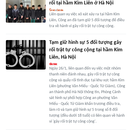
rối tại hầm Kim Liên ở Hà Nội
Liên quan vụ việc xô xát xảy ra tại hầm Kim
Liên, Công an đã tạm giữ 5 đối tượng để điều
tra về hành vi gây rối trật tự công cộng.
Tạm giữ hình sự 5 đối tượng gây
rối trật tự công cộng tại hầm Kim
Liên, Hà Nội
Ngày 26/1, liên quan đến vụ việc một nhóm
thanh niên đánh nhau, gây rối trật tự công
cộng và quấy rối tình dục tại khu vực hầm Kim
Liên (phường Văn Miếu - Quốc Tử Giám), Công
an thành phố Hà Nội thông tin, Phòng Cảnh
sát hình sự phối hợp Công an phường Văn
Miếu - Quốc Tử Giám khẩn trương điều tra,
làm rõ và tạm giữ hình sự 5 trong số 8 đối
tượng (đều dưới 18 tuổi) có liên quan về hành
vi 'gây rối trật tự công cộng'.