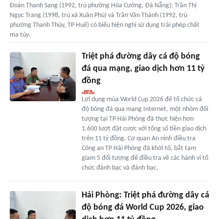
Đoàn Thanh Sang (1992, trú phường Hòa Cường, Đà Nẵng); Trần Thị
Ngọc Trang (1998, trú xã Xuân Phú) và Trần Văn Thành (1992, trú
phường Thanh Thủy, TP Huế) có biểu hiện nghi sử dụng trái phép chất
ma túy.
Triệt phá đường dây cá độ bóng
đá qua mạng, giao dịch hơn 11 tỷ
đồng
Lợi dụng mùa World Cup 2026 để tổ chức cá
độ bóng đá qua mạng Internet, một nhóm đối
tượng tại TP Hải Phòng đã thực hiện hơn
1.600 lượt đặt cược với tổng số tiền giao dịch
trên 11 tỷ đồng. Cơ quan An ninh điều tra
Công an TP Hải Phòng đã khởi tố, bắt tạm
giam 5 đối tượng để điều tra về các hành vi tổ
chức đánh bạc và đánh bạc.
Hải Phòng: Triệt phá đường dây cá
độ bóng đá World Cup 2026, giao