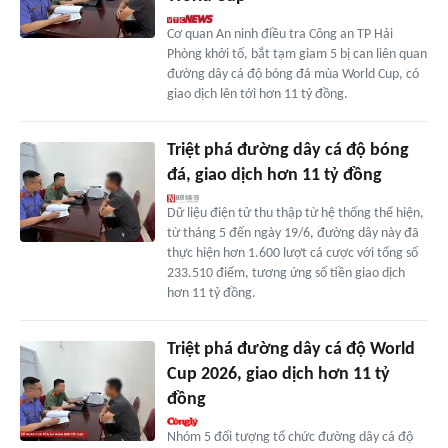
Cơ quan An ninh điều tra Công an TP Hải
Phòng khởi tố, bắt tạm giam 5 bị can liên quan
đường dây cá độ bóng đá mùa World Cup, có
giao dịch lên tới hơn 11 tỷ đồng.
Triệt phá đường dây cá độ bóng
đá, giao dịch hơn 11 tỷ đồng
Dữ liệu điện tử thu thập từ hệ thống thể hiện,
từ tháng 5 đến ngày 19/6, đường dây này đã
thực hiện hơn 1.600 lượt cá cược với tổng số
233.510 điểm, tương ứng số tiền giao dịch
hơn 11 tỷ đồng.
Triệt phá đường dây cá độ World
Cup 2026, giao dịch hơn 11 tỷ
đồng
Nhóm 5 đối tượng tổ chức đường dây cá độ