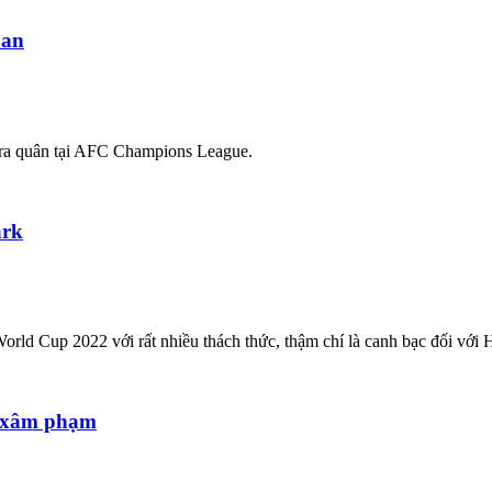
Lan
n ra quân tại AFC Champions League.
ark
orld Cup 2022 với rất nhiều thách thức, thậm chí là canh bạc đối với
ả xâm phạm