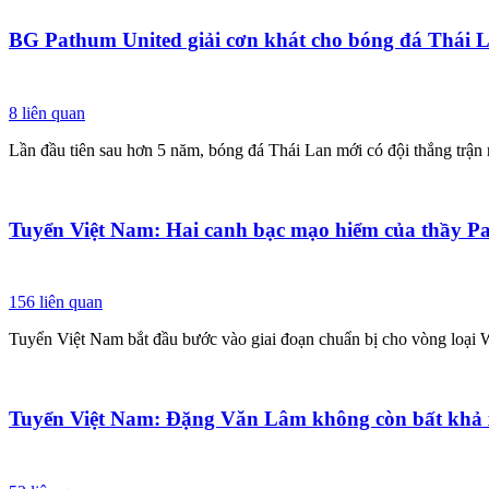
BG Pathum United giải cơn khát cho bóng đá Thái 
8
liên quan
Lần đầu tiên sau hơn 5 năm, bóng đá Thái Lan mới có đội thắng trậ
Tuyển Việt Nam: Hai canh bạc mạo hiểm của thầy P
156
liên quan
Tuyển Việt Nam bắt đầu bước vào giai đoạn chuẩn bị cho vòng loại W
Tuyển Việt Nam: Đặng Văn Lâm không còn bất kh