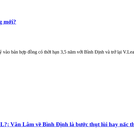
ng mới?
ào bản hợp đồng có thời hạn 3,5 năm với Bình Định và trở lại V.Leagu
L?; Văn Lâm về Bình Định là bước thụt lùi hay nấc 