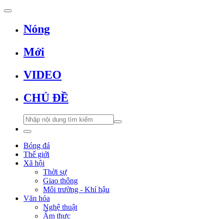
Nóng
Mới
VIDEO
CHỦ ĐỀ
Bóng đá
Thế giới
Xã hội
Thời sự
Giao thông
Môi trường - Khí hậu
Văn hóa
Nghệ thuật
Ẩm thực