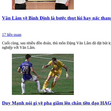
Văn Lâm về Bình Định là bước thụt lùi hay nấc tha
17
liên quan
Cuối cùng, sau nhiều đồn đoán, thủ môn Đặng Văn Lâm đã đặt bút ký v
nghiệp với Văn Lâm.
Duy Mạnh nói gì về pha giẫm lên chân tiền đạo HAG