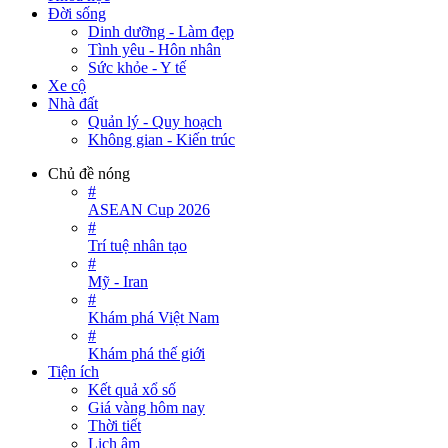
Đời sống
Dinh dưỡng - Làm đẹp
Tình yêu - Hôn nhân
Sức khỏe - Y tế
Xe cộ
Nhà đất
Quản lý - Quy hoạch
Không gian - Kiến trúc
Chủ đề nóng
#
ASEAN Cup 2026
#
Trí tuệ nhân tạo
#
Mỹ - Iran
#
Khám phá Việt Nam
#
Khám phá thế giới
Tiện ích
Kết quả xổ số
Giá vàng hôm nay
Thời tiết
Lịch âm