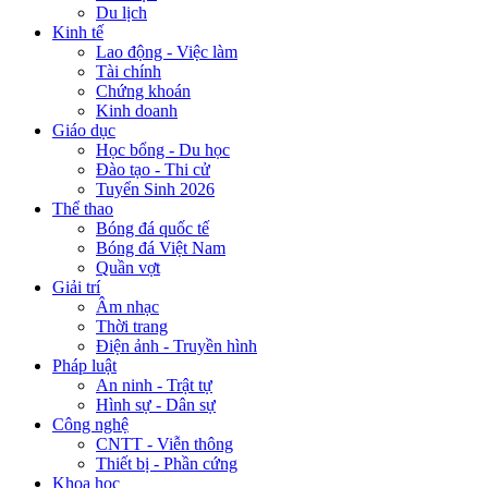
Du lịch
Kinh tế
Lao động - Việc làm
Tài chính
Chứng khoán
Kinh doanh
Giáo dục
Học bổng - Du học
Đào tạo - Thi cử
Tuyển Sinh 2026
Thể thao
Bóng đá quốc tế
Bóng đá Việt Nam
Quần vợt
Giải trí
Âm nhạc
Thời trang
Điện ảnh - Truyền hình
Pháp luật
An ninh - Trật tự
Hình sự - Dân sự
Công nghệ
CNTT - Viễn thông
Thiết bị - Phần cứng
Khoa học