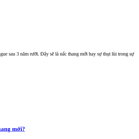
e sau 3 năm rưỡi. Đây sẽ là nấc thang mới hay sự thụt lùi trong sự
thang mới?