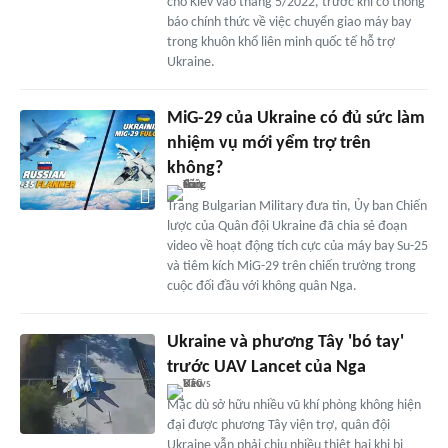
cho Kiev vào tháng 5/2022, trước khi có thông
báo chính thức về việc chuyển giao máy bay
trong khuôn khổ liên minh quốc tế hỗ trợ
Ukraine.
MiG-29 của Ukraine có đủ sức làm
nhiệm vụ mới yểm trợ trên
không?
Trang Bulgarian Military đưa tin, Ủy ban Chiến
lược của Quân đội Ukraine đã chia sẻ đoạn
video về hoạt động tích cực của máy bay Su-25
và tiêm kích MiG-29 trên chiến trường trong
cuộc đối đầu với không quân Nga.
Ukraine và phương Tây 'bó tay'
trước UAV Lancet của Nga
Mặc dù sở hữu nhiều vũ khí phòng không hiện
đại được phương Tây viện trợ, quân đội
Ukraine vẫn phải chịu nhiều thiệt hại khi bị