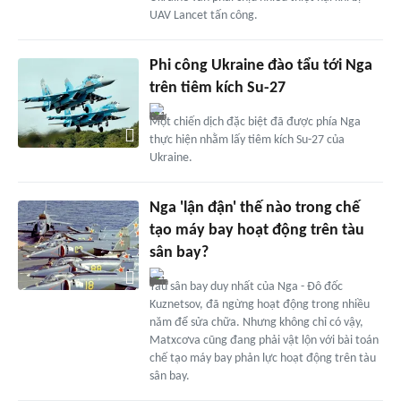
UAV Lancet tấn công.
Phi công Ukraine đào tẩu tới Nga
trên tiêm kích Su-27
Một chiến dịch đặc biệt đã được phía Nga
thực hiện nhằm lấy tiêm kích Su-27 của
Ukraine.
Nga 'lận đận' thế nào trong chế
tạo máy bay hoạt động trên tàu
sân bay?
Tàu sân bay duy nhất của Nga - Đô đốc
Kuznetsov, đã ngừng hoạt động trong nhiều
năm để sửa chữa. Nhưng không chỉ có vậy,
Matxcơva cũng đang phải vật lộn với bài toán
chế tạo máy bay phản lực hoạt động trên tàu
sân bay.