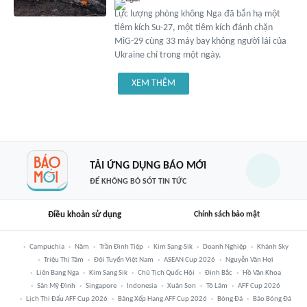
Lực lượng phòng không Nga đã bắn hạ một
tiêm kích Su-27, một tiêm kích đánh chặn
MiG-29 cùng 33 máy bay không người lái của
Ukraine chỉ trong một ngày.
XEM THÊM
TẢI ỨNG DỤNG BÁO MỚI
ĐỂ KHÔNG BỎ SÓT TIN TỨC
Điều khoản sử dụng
Chính sách bảo mật
Campuchia
Năm
Trần Đình Tiệp
Kim Sang-Sik
Doanh Nghiệp
Khánh Sky
Triệu Thị Tâm
Đội Tuyển Việt Nam
ASEAN Cup 2026
Nguyễn Văn Hợi
Liên Bang Nga
Kim Sang Sik
Chủ Tịch Quốc Hội
Đình Bắc
Hồ Văn Khoa
Sân Mỹ Đình
Singapore
Indonesia
Xuân Son
Tô Lâm
AFF Cup 2026
Lịch Thi Đấu AFF Cup 2026
Bảng Xếp Hạng AFF Cup 2026
Bóng Đá
Báo Bóng Đá