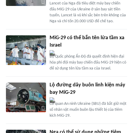
Lancet của Nga đã tiêu diệt máy bay chiến
đấu MiG-29 của Ukraine ở sân bay sát tiền
tuyến, Lancet là vũ khí sắc bén trên không của
Nga và chỉ tốn 20.000 USD để chế tạo.
MiG-29 có thể bắn tên lửa tầm xa
Israel
Bộ Quốc phòng Ấn Độ đã quyết định hiện đại
hóa phi đội máy bay chiến đấu MiG-29 hiện có
để sử dụng tên lửa tầm xa của Israel.
Lộ đường dây buôn linh kiện máy
bay MiG-29
Cơ quan An ninh Ukraine (SBU) đã bắt giữ một
số nhân vật muốn buôn lậu thiết bị của tiêm
kích MiG-29.
Nga có thể sử dụng những tiêm