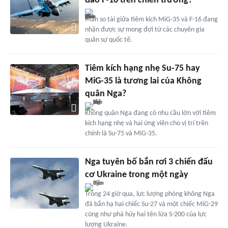
đảo F-16 trên chiến trường?
Màn so tài giữa tiêm kích MiG-35 và F-16 đang
nhận được sự mong đợi từ các chuyên gia
quân sự quốc tế.
Tiêm kích hạng nhẹ Su-75 hay
MiG-35 là tương lai của Không
quân Nga?
Không quân Nga đang có nhu cầu lớn với tiêm
kích hạng nhẹ và hai ứng viên cho vị trí trên
chính là Su-75 và MiG-35.
Nga tuyên bố bắn rơi 3 chiến đấu
cơ Ukraine trong một ngày
Trong 24 giờ qua, lực lượng phòng không Nga
đã bắn hạ hai chiếc Su-27 và một chiếc MiG-29
cũng như phá hủy hai tên lửa S-200 của lực
lượng Ukraine.