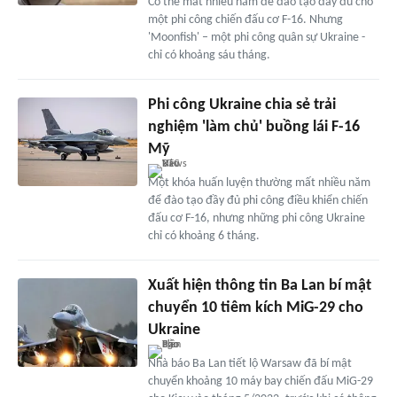
Có thể mất nhiều năm để đào tạo đầy đủ cho
một phi công chiến đấu cơ F-16. Nhưng
'Moonfish' – một phi công quân sự Ukraine -
chỉ có khoảng sáu tháng.
Phi công Ukraine chia sẻ trải
nghiệm 'làm chủ' buồng lái F-16
Mỹ
Một khóa huấn luyện thường mất nhiều năm
để đào tạo đầy đủ phi công điều khiển chiến
đấu cơ F-16, nhưng những phi công Ukraine
chỉ có khoảng 6 tháng.
Xuất hiện thông tin Ba Lan bí mật
chuyển 10 tiêm kích MiG-29 cho
Ukraine
Nhà báo Ba Lan tiết lộ Warsaw đã bí mật
chuyển khoảng 10 máy bay chiến đấu MiG-29