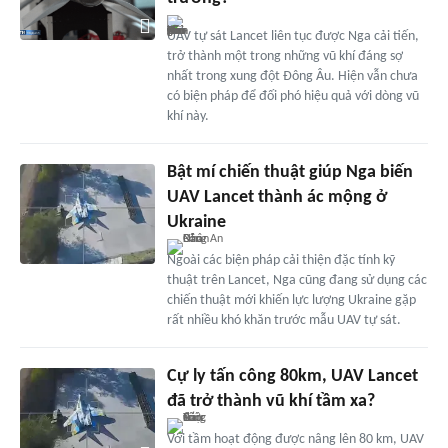
UAV tự sát Lancet liên tục được Nga cải tiến,
trở thành một trong những vũ khí đáng sợ
nhất trong xung đột Đông Âu. Hiện vẫn chưa
có biện pháp để đối phó hiệu quả với dòng vũ
khí này.
Bật mí chiến thuật giúp Nga biến
UAV Lancet thành ác mộng ở
Ukraine
Ngoài các biện pháp cải thiện đặc tính kỹ
thuật trên Lancet, Nga cũng đang sử dụng các
chiến thuật mới khiến lực lượng Ukraine gặp
rất nhiều khó khăn trước mẫu UAV tự sát.
Cự ly tấn công 80km, UAV Lancet
đã trở thành vũ khí tầm xa?
Với tầm hoạt động được nâng lên 80 km, UAV