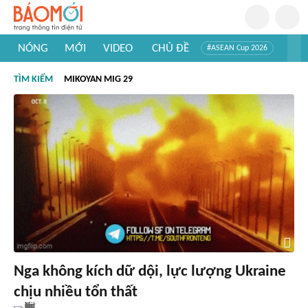
NÓNG
MỚI
VIDEO
CHỦ ĐỀ
#ASEAN Cup 2026
#Trí tuệ nhân tạo
#Mỹ - Iran
#Khám phá Việt Nam
TÌM KIẾM
MIKOYAN MIG 29
#Khám phá thế giới
Nga không kích dữ dội, lực lượng Ukraine
chịu nhiều tổn thất