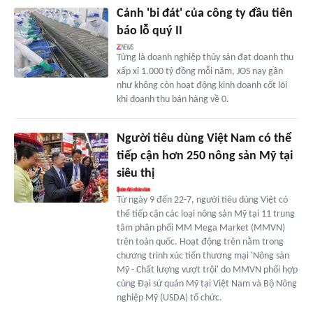
Cảnh 'bi đát' của công ty đầu tiên
báo lỗ quý II
Từng là doanh nghiệp thủy sản đạt doanh thu
xấp xỉ 1.000 tỷ đồng mỗi năm, JOS nay gần
như không còn hoạt động kinh doanh cốt lõi
khi doanh thu bán hàng về 0.
Người tiêu dùng Việt Nam có thể
tiếp cận hơn 250 nông sản Mỹ tại
siêu thị
Từ ngày 9 đến 22-7, người tiêu dùng Việt có
thể tiếp cận các loại nông sản Mỹ tại 11 trung
tâm phân phối MM Mega Market (MMVN)
trên toàn quốc. Hoạt động trên nằm trong
chương trình xúc tiến thương mại 'Nông sản
Mỹ - Chất lượng vượt trội' do MMVN phối hợp
cùng Đại sứ quán Mỹ tại Việt Nam và Bộ Nông
nghiệp Mỹ (USDA) tổ chức.