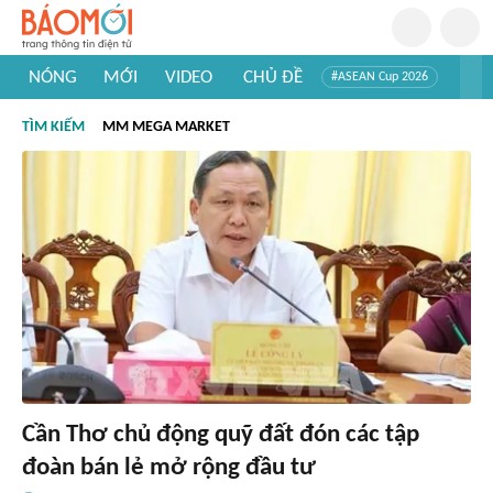
NÓNG
MỚI
VIDEO
CHỦ ĐỀ
#ASEAN Cup 2026
#Trí tuệ nhân tạo
#Mỹ - Iran
#Khám phá Việt Nam
TÌM KIẾM
MM MEGA MARKET
#Khám phá thế giới
Cần Thơ chủ động quỹ đất đón các tập
đoàn bán lẻ mở rộng đầu tư