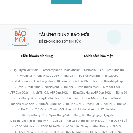
TẢI ỨNG DỤNG BÁO MỚI
ĐỂ KHÔNG BỎ SÓT TIN TỨC
Điều khoản sử dụng
Chính sách bảo mật
Đội Tuyển Việt Nam
Xaysomphone Phomvihane
Malaysia
Chủ Tịch Quốc Hội
Myanmar
ASEAN Cup 2026
Thái Lan
Eo Biển Hormuz
Singapore
Philippines
Liên Bang Nga
Ukraine
Luật Dầu Khí
Năm
Doanh Nghiệp
Iran
Mũi Nghê
Nắng Nóng
Tô Lâm
Trần Thanh Mẫn
Kim Sang-Sik
AFF Cup 2026
Lịch Thi Đấu AFF Cup 2026
Bảng Xếp Hạng AFF Cup 2026
Bóng Đá
Báo Bóng Đá
Bóng Đá Việt Nam
Thể Thao
Lionel Messi
Lamine Yamal
Nguyễn Xuân Son
Nguyễn Đình Bắc
Tin Thế Giới
Pháp Luật
Xã Hội
Tin Bão
Tin Tức
Giá Vàng
Tuyển Việt Nam
U23 Việt Nam
U17 Việt Nam
Kết Quả Bóng Đá
Ngoại Hạng Anh
Bảng Xếp Hạng Ngoại Hạng Anh
Lịch Thi Đấu Ngoại Hạng Anh
Cúp C1
Kết Quả Vietlott Power 6/55
Kết Quả Xổ Số
Xổ Số Miền Nam
Xổ Số Miền Bắc
Xổ Số Miền Trung
Giao Thông
Thời Sự
Lịch Vạn Niên
Thời Tiết
Thời Tiết Thành Phố Hồ Chí Minh
Thời Tiết Hà Nội