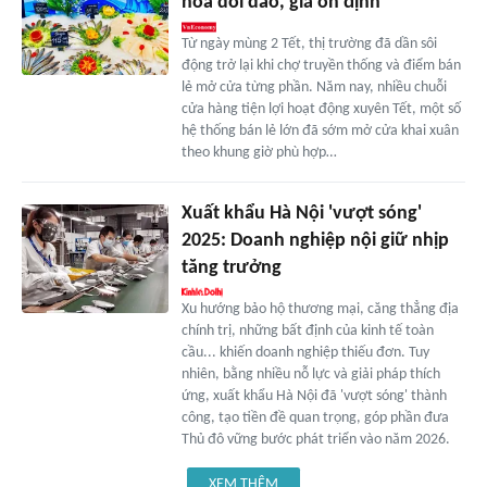
hóa dồi dào, giá ổn định
Từ ngày mùng 2 Tết, thị trường đã dần sôi
động trở lại khi chợ truyền thống và điểm bán
lẻ mở cửa từng phần. Năm nay, nhiều chuỗi
cửa hàng tiện lợi hoạt động xuyên Tết, một số
hệ thống bán lẻ lớn đã sớm mở cửa khai xuân
theo khung giờ phù hợp…
Xuất khẩu Hà Nội 'vượt sóng'
2025: Doanh nghiệp nội giữ nhịp
tăng trưởng
Xu hướng bảo hộ thương mại, căng thẳng địa
chính trị, những bất định của kinh tế toàn
cầu... khiến doanh nghiệp thiếu đơn. Tuy
nhiên, bằng nhiều nỗ lực và giải pháp thích
ứng, xuất khẩu Hà Nội đã 'vượt sóng' thành
công, tạo tiền đề quan trọng, góp phần đưa
Thủ đô vững bước phát triển vào năm 2026.
XEM THÊM